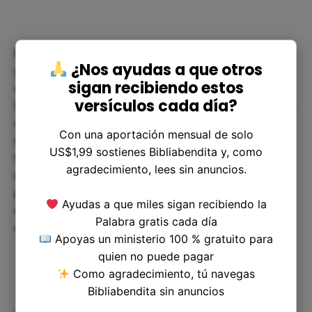
Este importante versículo de la Biblia tiene una
¿Nos ayudas a que otros
gran aplicación en nuestra vida cotidiana. Para
sigan recibiendo estos
entenderlo mejor, veamos algunos ejemplos.
versículos cada día?
Digamos que Dios nos ha prometido un empleo en
una empresa en particular, pero en lugar de
Con una aportación mensual de solo
encontrar una oportunidad en esa empresa,
US$1,99 sostienes Bibliabendita y, como
hemos tenido que aceptar un trabajo en una
agradecimiento, lees sin anuncios.
empresa completamente diferente. En lugar de
perder nuestra fe, tenemos que seguir confiando
Ayudas a que miles sigan recibiendo la
en Dios, creyendo que Él nos conducirá a esa
Palabra gratis cada día
oportunidad que nos ha prometido.
Apoyas un ministerio 100 % gratuito para
quien no puede pagar
Como agradecimiento, tú navegas
Bibliabendita sin anuncios