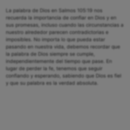
La palabra de Dios en Salmos 105:19 nos
recuerda la importancia de confiar en Dios y en
sus promesas, incluso cuando las circunstancias a
nuestro alrededor parecen contradictorias e
imposibles. No importa lo que pueda estar
pasando en nuestra vida, debemos recordar que
la palabra de Dios siempre se cumple,
independientemente del tiempo que pase. En
lugar de perder la fe, tenemos que seguir
confiando y esperando, sabiendo que Dios es fiel
y que su palabra es la verdad absoluta.