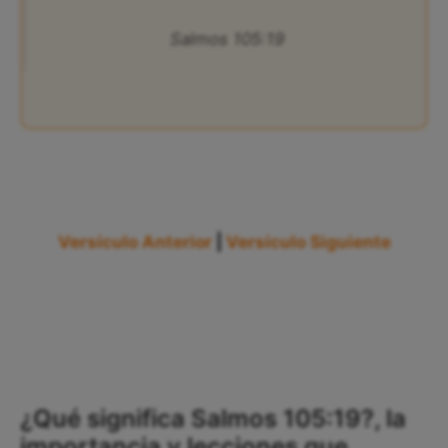
Salmos 105:19
Versículo Anterior
|
Versículo Siguiente
¿Qué significa Salmos 105:19?, la
importancia y lecciones que