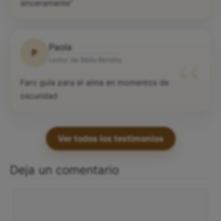
sinceramente”
Paola
P
“
Lector de Biblia Bendita
Faro guía para el alma en momentos de
oscuridad
Ver todos los testimonios
Deja un comentario
Comentario