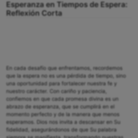
Esperanza en Tiempos de Espera:
Reflexión Corta
En cada desafío que enfrentamos, recordemos
que la espera no es una pérdida de tiempo, sino
una oportunidad para fortalecer nuestra fe y
nuestro carácter. Con cariño y paciencia,
confiemos en que cada promesa divina es un
abrazo de esperanza, que se cumplirá en el
momento perfecto y de la manera que menos
esperamos. Dios nos invita a descansar en Su
fidelidad, asegurándonos de que Su palabra
siempre se manifiesta, transformando nuestras