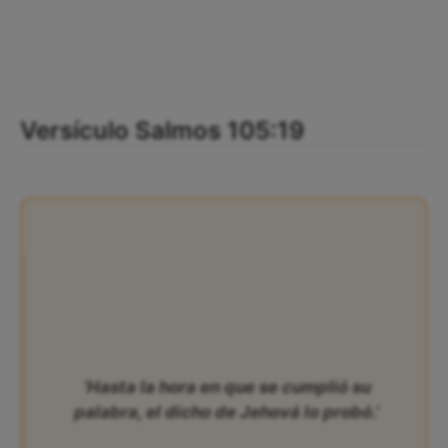
Versículo Salmos 105:19
‘Hasta la hora en que se cumplió su
palabra, el dicho de Jehová lo probó.’