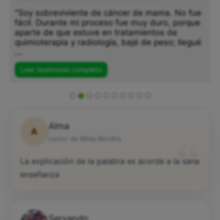
"Soy sobreviviente de cáncer de mama. No fue
fácil. Durante mi proceso fue muy duro, porque
aparte de que estuve en tratamientos de
quimioterapia y radiología, bajé de peso; llegué
...
Leer testimonio completo
Alma
A
“
Lector de Biblia Bendita
La explicación de la palabra es acorde a la sana
enseñanza
Servando