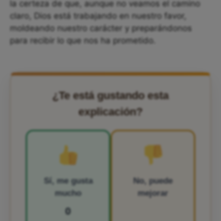
la certeza de que, aunque no veamos el camino
claro, Dios está trabajando en nuestro favor,
moldeando nuestro carácter y preparándonos
para recibir lo que nos ha prometido.
¿Te está gustando esta
explicación?
Sí, me gusta
No, puede
mucho
mejorar
0