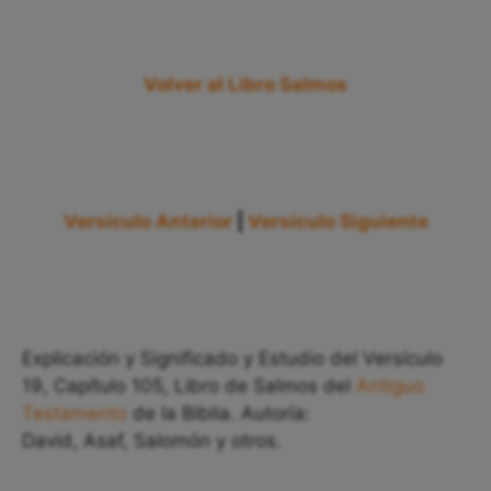
Volver al Libro Salmos
Versículo Anterior
|
Versículo Siguiente
Explicación y Significado y Estudio del Versículo
19, Capítulo 105, Libro de Salmos del
Antiguo
Testamento
de la Biblia. Autoría:
David, Asaf, Salomón y otros.