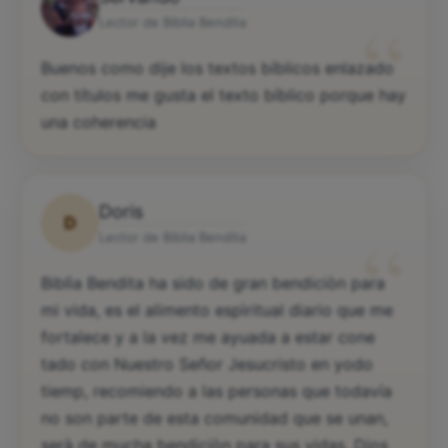
“
Lector de Biblia Bendita
Buenos como dije los textos bíblicos enlazado
con títulos me gusta el texto bíblico porque hay
una coherencia
Doris
D
“
Lector de Biblia Bendita
Biblìa Bendita ha sido de gran bendiciòn para
mi vida, es el alimento espìritual diario que me
fortalece y a la vez me ayuada a estar cone
tado con Nuestro Señor Jesucristo en yodo
tiemp, recomiendo a las personas que todavía
no son parte de esta comunidad que se unan,
serà de mucha bendiciòn para sus vidas. Dios