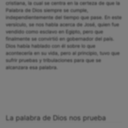
cristiana, la cual se centra en la certeza de que la
Palabra de Dios siempre se cumple,
independientemente del tiempo que pase. En este
versículo, se nos habla acerca de José, quien fue
vendido como esclavo en Egipto, pero que
finalmente se convirtió en gobernador del país.
Dios había hablado con él sobre lo que
acontecería en su vida, pero al principio, tuvo que
sufrir pruebas y tribulaciones para que se
alcanzara esa palabra.
La palabra de Dios nos prueba