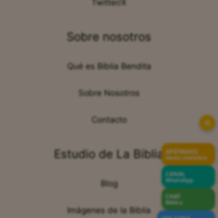
Twitter/X
Sobre nosotros
Qué es Biblia Bendita
Sobre Nosotros
Contacto
✕
Estudio de La Biblia
APÓYANOS
Hazte miembro
CANAL
WhatsApp
Blog
CHAT
Bíblico
Imágenes de la Biblia