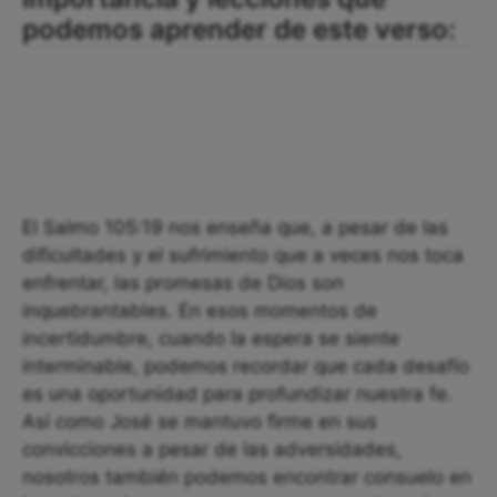
podemos aprender de este verso:
El Salmo 105:19 nos enseña que, a pesar de las
dificultades y el sufrimiento que a veces nos toca
enfrentar, las promesas de Dios son
inquebrantables. En esos momentos de
incertidumbre, cuando la espera se siente
interminable, podemos recordar que cada desafío
es una oportunidad para profundizar nuestra fe.
Así como José se mantuvo firme en sus
convicciones a pesar de las adversidades,
nosotros también podemos encontrar consuelo en