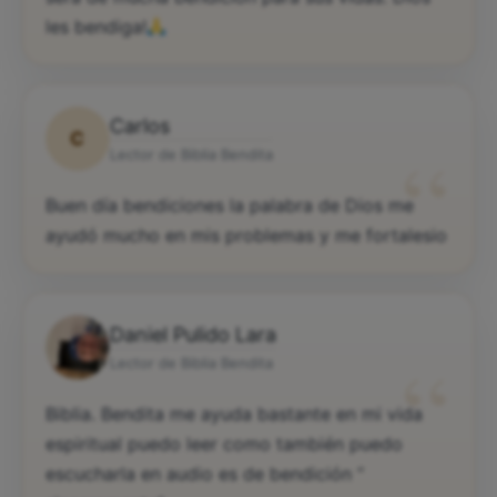
les bendiga!
Carlos
C
“
Lector de Biblia Bendita
Buen día bendiciones la palabra de Dios me
ayudó mucho en mis problemas y me fortalesio
Daniel Pulido Lara
“
Lector de Biblia Bendita
Biblia. Bendita me ayuda bastante en mi vida
espiritual puedo leer como también puedo
escucharla en audio es de bendición “