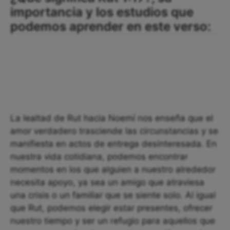
importancia y los estudios que
podemos aprender en este verso:
La lealtad de Rut hacia Noemí nos enseña que el
amor verdadero trasciende las circunstancias y se
manifiesta en actos de entrega desinteresada. En
nuestra vida cotidiana, podemos encontrar
momentos en los que alguien a nuestro alrededor
necesita apoyo, ya sea un amigo que atraviesa
una crisis o un familiar que se siente solo. Al igual
que Rut, podemos elegir estar presentes, ofrecer
nuestro tiempo y ser un refugio para aquellos que