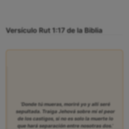
Versículo Rut 1:17 de la Biblia
‘Donde tú mueras, moriré yo y allí seré
sepultada. Traiga Jehová sobre mí el peor
de los castigos, si no es solo la muerte lo
que hará separación entre nosotras dos.’