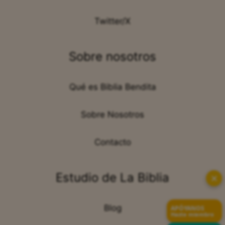
Twitter/X
Sobre nosotros
Qué es Biblia Bendita
Sobre Nosotros
Contacto
Estudio de La Biblia
✕
Blog
APÓYANOS
Hazte miembro