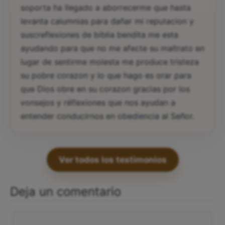
soporta ha llegado a aborrecerme que hasta
levanta calumnias para dañar mi reputacion y
suscreflexiones de biblia bendita me esta
ayudando para que no me afecte su maltrato en
lugar de sentirme molesta me produce tristeza
su pobre corazon y lo que hago es orar para
que Dios obre en su corazon gracias por los
vonsejos y réflexiones que nos ayudan a
entender conducirnos en obediencia al Señor.
Ver todos los testimonios
Deja un comentario
Comentario