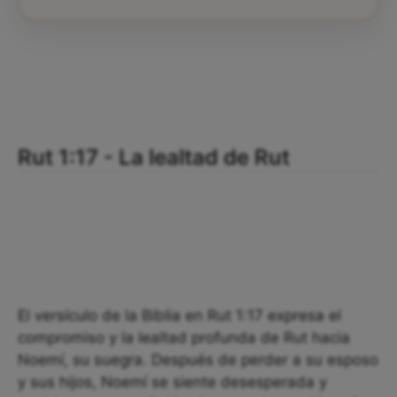
Rut 1:17 - La lealtad de Rut
El versículo de la Biblia en Rut 1:17 expresa el
compromiso y la lealtad profunda de Rut hacia
Noemí, su suegra. Después de perder a su esposo
y sus hijos, Noemí se siente desesperada y