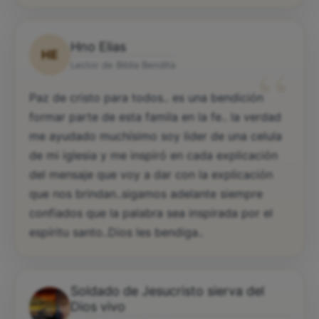
Hno Elias
HE
“
Lector de Biblia Bendita
Paz de cristo para todos.. es una bendición
formar parte de esta famila en la fe.. la verdad
me ayudado muchísimo soy lider de una celula
de mi iglesia y me inspiró en cada explicación
del mensaje que voy a dar con la explicación
que nos brindan..sigamos adelante siempre
confiados que la palabra sea inspirada por el
espíritu santo..Dios les bendiga..
Soldado de Jesucristo sierva del
Dios vivo