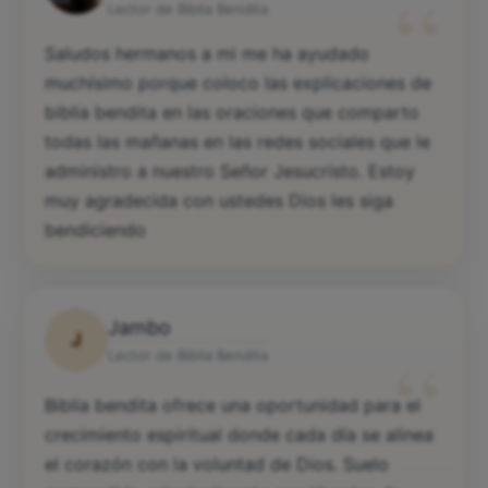
“
Lector de Biblia Bendita
Saludos hermanos a mi me ha ayudado
muchísimo porque coloco las explicaciones de
biblia bendita en las oraciones que comparto
todas las mañanas en las redes sociales que le
administro a nuestro Señor Jesucristo. Estoy
muy agradecida con ustedes Dios les siga
bendiciendo
Jambo
J
“
Lector de Biblia Bendita
Biblia bendita ofrece una oportunidad para el
crecimiento espiritual donde cada día se alinea
el corazón con la voluntad de Dios. Suelo