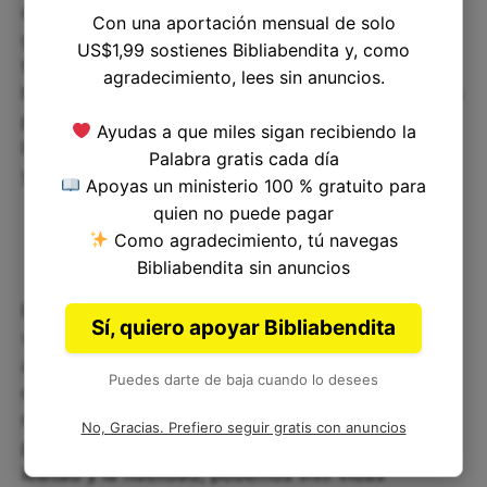
de los demás y actuar con compasión y
Con una aportación mensual de solo
generosidad en todo momento. Ser leales
US$1,99 sostienes Bibliabendita y, como
también significa tener una actitud de servicio
agradecimiento, lees sin anuncios.
hacia los demás y estar dispuestos a sacrificarnos
por aquellos a quienes amamos. Al ser fieles y
Ayudas a que miles sigan recibiendo la
leales, podemos mostrar nuestra devoción a Dios
Palabra gratis cada día
y su plan para nuestras vidas.
Apoyas un ministerio 100 % gratuito para
quien no puede pagar
Como agradecimiento, tú navegas
Bibliabendita sin anuncios
Rut 1:17 es un versículo que nos enseña sobre el
Sí, quiero apoyar Bibliabendita
valor de la lealtad y el compromiso. Rut nos invita
a reflexionar sobre cómo podemos ser fieles y
Puedes darte de baja cuando lo desees
cómo podemos honrar a Dios y nuestras
relaciones al hacerlo. Al trabajar para fortalecer y
No, Gracias. Prefiero seguir gratis con anuncios
profundizar nuestras relaciones a través de la
lealtad y la fidelidad, podemos vivir vidas