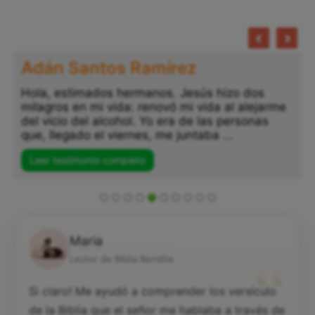
Adán Santos Ramírez
Hola, estimados hermanos. Jesús hizo dos
milagros en mi vida: renovó mi vida al alejarme
del vicio del alcohol. Yo era de las personas
que, llegado el viernes, me juntaba ...
Leer testimonio completo
Maria
“
Lector de Biblia Bendita
Si claro! Me ayudó a comprender los versículo
de la Biblia que el señor me hablaba a través de