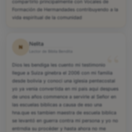
compartirlo principalmente con Vocales de
Formación de Hermandades contribuyendo a la
vida espiritual de la comunidad
Nelita
N
“
Lector de Biblia Bendita
Dios les bendiga les cuento mi testimonio
llegue a Suiza ginebra el 2006 con mi familia
desde bolivia y conoci una iglesia pentecostal
yo ya venia convertida en mi pais aqui despues
de unos años commence a servirle al Señor en
las escuelas biblicas a causa de eso una
hna.que es tambien maestra de escuela biblica
se levantó en guerra contra mi persona y yo no
entrndia su procéder y hasta ahora no me