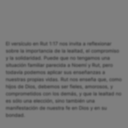
El versículo en Rut 1:17 nos invita a reflexionar
sobre la importancia de la lealtad, el compromiso
y la solidaridad. Puede que no tengamos una
situación familiar parecida a Noemí y Rut, pero
todavía podemos aplicar sus enseñanzas a
nuestras propias vidas. Rut nos enseña que, como
hijos de Dios, debemos ser fieles, amorosos, y
comprometidos con los demás, y que la lealtad no
es sólo una elección, sino también una
manifestación de nuestra fe en Dios y en su
bondad.