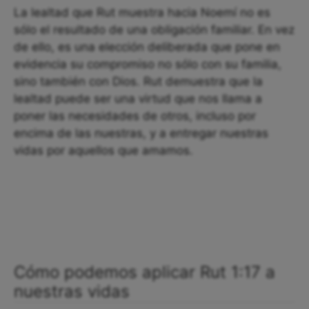
La lealtad que Rut muestra hacia Noemí no es
sólo el resultado de una obligación familiar. En vez
de ello, es una elección deliberada que pone en
evidencia su compromiso no sólo con su familia,
sino también con Dios. Rut demuestra que la
lealtad puede ser una virtud que nos llama a
poner las necesidades de otros, incluso por
encima de las nuestras, y a entregar nuestras
vidas por aquellos que amamos.
Cómo podemos aplicar Rut 1:17 a
nuestras vidas