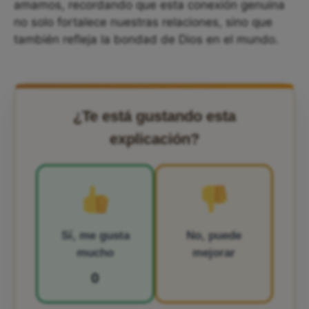
amamos, recordando que esta conexión genuina
no solo fortalece nuestras relaciones, sino que
también refleja la bondad de Dios en el mundo.
¿Te está gustando esta
explicación?
Sí, me gusta
No, puede
mucho
mejorar
0