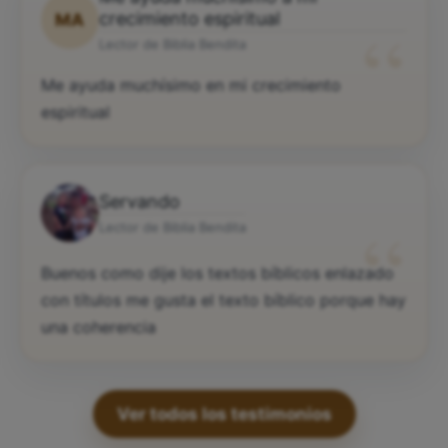
“
crecimiento espiritual
MA
Lector de Biblia Bendita
Me ayuda muchísimo en mi crecimiento
espiritual
Servando
“
Lector de Biblia Bendita
Buenos como dije los textos bíblicos enlazado
con títulos me gusta el texto bíblico porque hay
una coherencia
Ver todos los testimonios