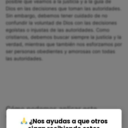
posible que veamos a la justicia y a la guía de
Dios en las decisiones que toman las autoridades.
Sin embargo, debemos tener cuidado de no
confundir la voluntad de Dios con las decisiones
egoístas o injustas de las autoridades. Como
cristianos, debemos buscar siempre la justicia y la
verdad, mientras que también nos esforzamos por
ser personas obedientes y amorosas con todas
las autoridades.
Cómo podemos aplicar este
versículo en nuestra vida
¿Nos ayudas a que otros