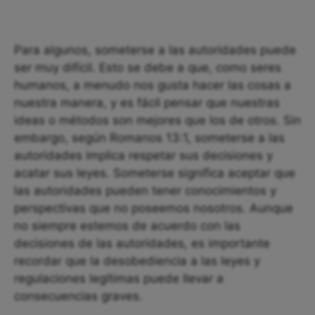
Para algunos, someterse a las autoridades puede
ser muy difícil. Esto se debe a que, como seres
humanos, a menudo nos gusta hacer las cosas a
nuestra manera, y es fácil pensar que nuestras
ideas o métodos son mejores que los de otros. Sin
embargo, según Romanos 13:1, someterse a las
autoridades implica respetar sus decisiones y
acatar sus leyes. Someterse significa aceptar que
las autoridades pueden tener conocimientos y
perspectivas que no poseemos nosotros. Aunque
no siempre estemos de acuerdo con las
decisiones de las autoridades, es importante
recordar que la desobediencia a las leyes y
regulaciones legítimas puede llevar a
consecuencias graves.