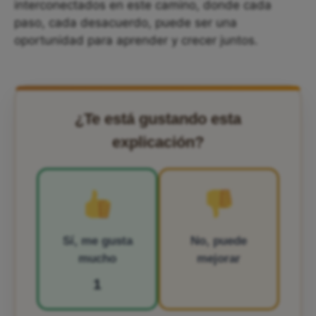
interconectados en este camino, donde cada
paso, cada desacuerdo, puede ser una
oportunidad para aprender y crecer juntos.
¿Te está gustando esta
explicación?
Sí, me gusta
No, puede
mucho
mejorar
1