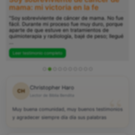
mama: mi victoria en la fe
"Soy sobreviviente de cáncer de mama. No fue
fácil. Durante mi proceso fue muy duro, porque
aparte de que estuve en tratamientos de
quimioterapia y radiología, bajé de peso; llegué
...
Leer testimonio completo
Christopher Haro
CH
“
Lector de Biblia Bendita
Muy buena comunidad, muy buenos testimonios
y agradecer siempre día día sus palabras