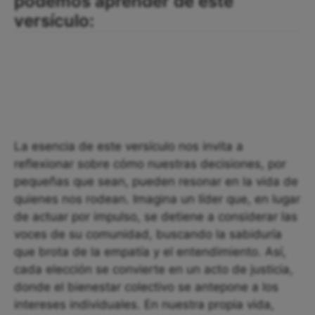
podemos aprender de este
versículo:
La esencia de este versículo nos invita a
reflexionar sobre cómo nuestras decisiones, por
pequeñas que sean, pueden resonar en la vida de
quienes nos rodean. Imagina un líder que, en lugar
de actuar por impulso, se detiene a considerar las
voces de su comunidad, buscando la sabiduría
que brota de la empatía y el entendimiento. Así,
cada elección se convierte en un acto de justicia,
donde el bienestar colectivo se antepone a los
intereses individuales. En nuestra propia vida,