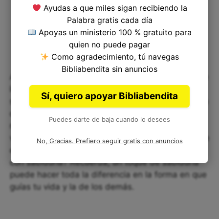
Ayudas a que miles sigan recibiendo la
Palabra gratis cada día
Apoyas un ministerio 100 % gratuito para
quien no puede pagar
Como agradecimiento, tú navegas
Bibliabendita sin anuncios
A veces, en el ajetreo del día a día, olvidamos que
la verdadera fuerza de un líder radica en su
Sí, quiero apoyar Bibliabendita
sabiduría. Cuando los reyes toman decisiones con
discernimiento y los príncipes buscan la justicia,
Puedes darte de baja cuando lo desees
no solo impactan sus reinos, sino también las
vidas de todos a su alrededor. La próxima vez que
No, Gracias. Prefiero seguir gratis con anuncios
enfrentes un dilema, pregúntate: ¿Estoy eligiendo
con sabiduría? Recuerda, un toque de sabiduría
puede hacer toda la diferencia en la forma en que
guías tu vida y la de los demás.