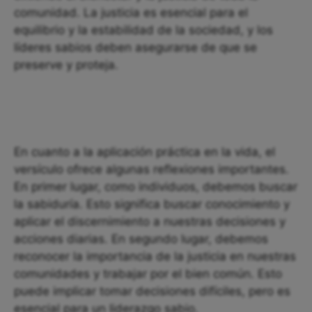
comunidad. La justicia es esencial para el
equilibrio y la estabilidad de la sociedad, y los
líderes sabios deben asegurarse de que se
preserve y proteja.
En cuanto a la aplicación práctica en la vida, el
versículo ofrece algunas reflexiones importantes.
En primer lugar, como individuos, debemos buscar
la sabiduría. Esto significa buscar conocimiento y
aplicar el discernimiento a nuestras decisiones y
acciones diarias. En segundo lugar, debemos
reconocer la importancia de la justicia en nuestras
comunidades y trabajar por el bien común. Esto
puede implicar tomar decisiones difíciles, pero es
esencial para un liderazgo sabio.