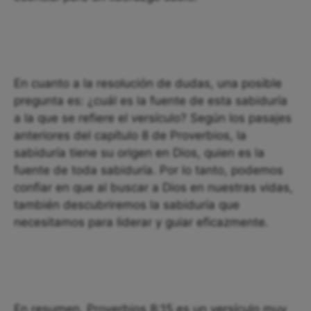
En cuanto a la resolución de dudas, una posible
pregunta es: ¿cuál es la fuente de esta sabiduría
a la que se refiere el versículo? Según los pasajes
anteriores del capítulo 8 de Proverbios, la
sabiduría tiene su origen en Dios, quien es la
fuente de toda sabiduría. Por lo tanto, podemos
confiar en que al buscar a Dios en nuestras vidas,
también descubriremos la sabiduría que
necesitamos para liderar y guiar eficazmente.
En resumen, Proverbios 8:15 es un versículo muy