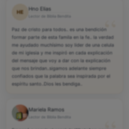
Hno Elias
HE
“
Lector de Biblia Bendita
Paz de cristo para todos.. es una bendición
formar parte de esta famila en la fe.. la verdad
me ayudado muchísimo soy lider de una celula
de mi iglesia y me inspiró en cada explicación
del mensaje que voy a dar con la explicación
que nos brindan..sigamos adelante siempre
confiados que la palabra sea inspirada por el
espíritu santo..Dios les bendiga..
Mariela Ramos
Lector de Biblia Bendita