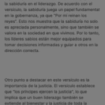
la sabiduría en el liderazgo. De acuerdo con el
versículo, la sabiduría juega un papel fundamental
en la gobernanza, ya que "Por mí reinan los
reyes". Esto nos muestra que la sabiduría no solo
es apreciada personalmente, sino que también se
valora en la sociedad en que vivimos. Por lo tanto,
los líderes sabios están mejor equipados para
tomar decisiones informadas y guiar a otros en la
dirección correcta.
Otro punto a destacar en este versículo es la
importancia de la justicia. El versículo establece
que "los príncipes ejercen la justicia", lo que
implica que un buen liderazgo también se
extiende al bienestar y la justicia de toda la