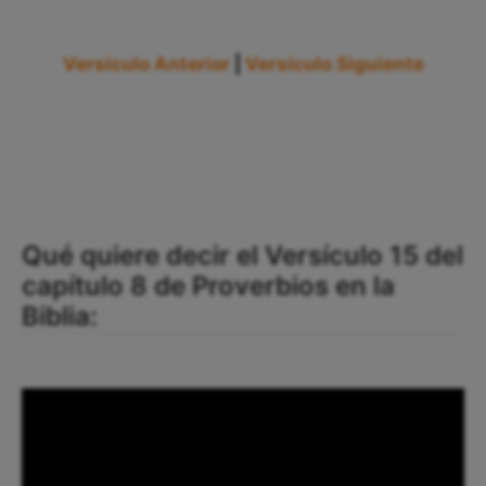
Versículo Anterior
|
Versículo Siguiente
Qué quiere decir el Versículo 15 del
capítulo 8 de Proverbios en la
Biblia: