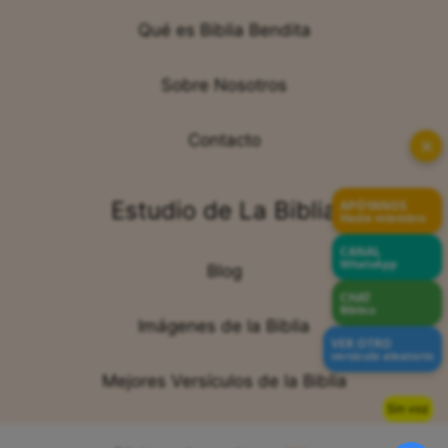
Qué es Biblia Bendita
Sobre Nosotros
Contacto
✕
Estudio de La Biblia
APÓYANOS
Hazte miembro
CANAL
WhatsApp
Blog
CHAT
Bíblico
Imágenes de la Biblia
VER OTRO
versículo aleatorio
Mejores Versículos de la Biblia
Sin voz