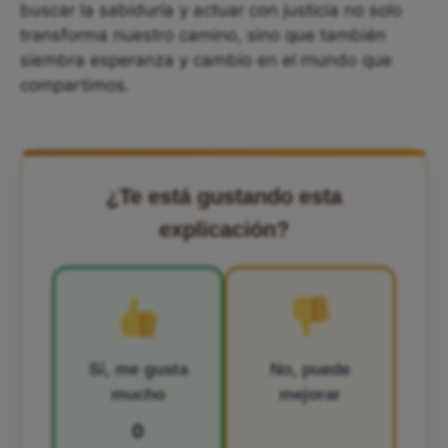
buscar la sabiduría y actuar con justicia no solo
transforma nuestro camino, sino que también
siembra esperanza y cambio en el mundo que
compartimos.
¿Te está gustando esta
explicación?
Sí, me gusta
No, puede
mucho
mejorar
0