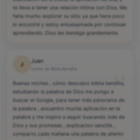
te lleva a tener una relación íntima con Dios. Me
falta mucho explorar su sitio ya que hace poco
lo encontré y estoy entusiasmada por continuar
aprendiendo. Dios les bendiga grandemente.
Juan
J
“
Lector de Biblia Bendita
Buenas noches , cómo descubro biblia bendita,
estudiando la palabra de Dios me pongo a
buscar el Google, para tener más panorama de
la palabra , encuentro mucha aplicación en la
palabra y me inspira a seguir buscando más de
Dios y sus promesas , explicacion sencilla ,
comparto cada mañana una palabra de aliento