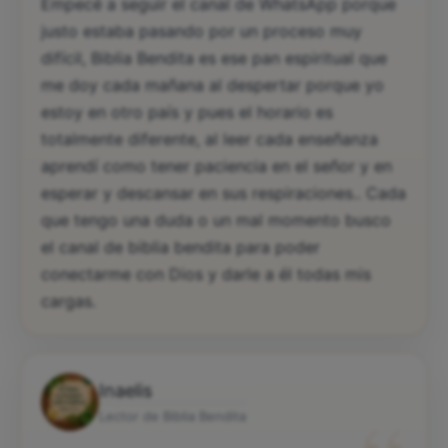
“
Empecé a seguir el canal de WhatsApp porque
justo estaba pasando por un proceso muy
difícil, Biblia Bendita es ese pan espiritual que
me doy cada mañana al despertar porque yo
estoy en otro país y pues el horario es
totalmente diferente, al leer cada enseñanza
aprendí como tener paciencia en el señor y en
esperar y descansar en sus respiraciones.. Cada
que tengo una duda o un mal momento busco
el canal de biblia bendita para poder
conectarme con Dios y darle a él todas mis
cargas.
Inaelis
Lector de Biblia Bendita