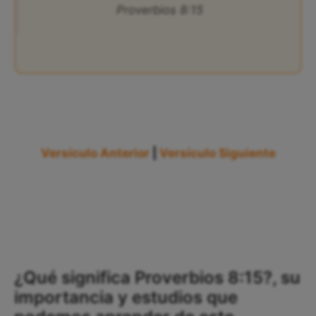
Proverbios 8:15
Versículo Anterior
|
Versículo Siguiente
¿Qué significa Proverbios 8:15?, su
importancia y estudios que