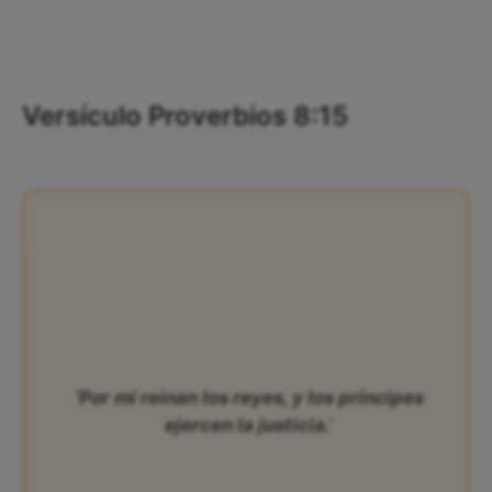
Versículo Proverbios 8:15
‘Por mí reinan los reyes, y los príncipes
ejercen la justicia.’