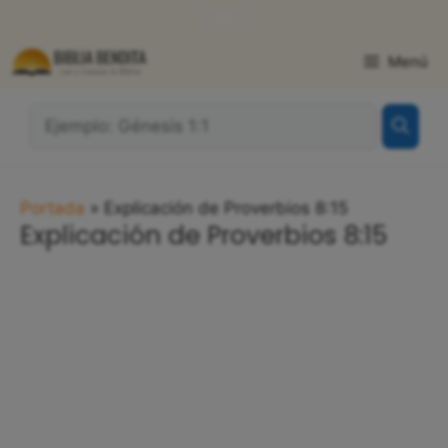
Saltar
WhatsApp
Facebook
X
al
contenido
Menú
¿Qué
Buscas?:
Portada
»
Explicación de Proverbios 8:15
Explicación de Proverbios 8:15