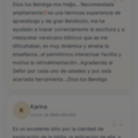
“
Dios los Bendiga mis hn@s... Recomendada
ampliamente
es una hermosa experiencia de
aprendizaje y de gran Bendición, me ha
ayudado a trazar correctamente la escritura y a
interpretar versículos bíblicos que se me
dificultaban, es muy dinámica y amena la
enseñanza...el permitirnos interactuar facilita y
motiva la retroalimentación...Agradecida al
Señor por cada uno de ustedes y por esta
acertada herramienta....Dios los Bendiga
Karina
K
“
Lector de Biblia Bendita
Es un excelente sitio por la claridad de
explicación de la biblia, la aplicación de ella, y