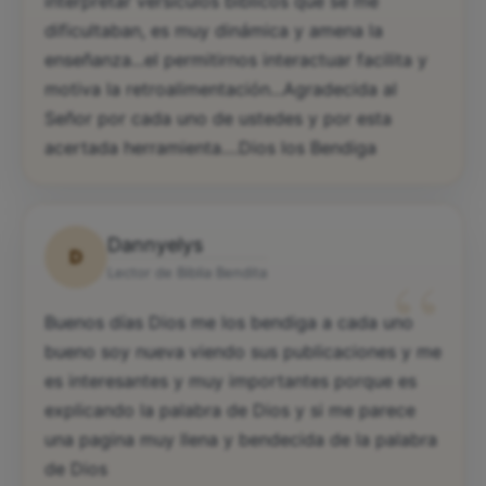
interpretar versículos bíblicos que se me
dificultaban, es muy dinámica y amena la
enseñanza...el permitirnos interactuar facilita y
motiva la retroalimentación...Agradecida al
Señor por cada uno de ustedes y por esta
acertada herramienta....Dios los Bendiga
Dannyelys
D
“
Lector de Biblia Bendita
Buenos días Dios me los bendiga a cada uno
bueno soy nueva viendo sus publicaciones y me
es interesantes y muy importantes porque es
explicando la palabra de Dios y si me parece
una pagina muy llena y bendecida de la palabra
de Dios