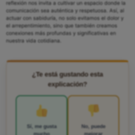
reflexión nos invita a cultivar un espacio donde la
comunicación sea auténtica y respetuosa. Así, al
actuar con sabiduría, no solo evitamos el dolor y
el arrepentimiento, sino que también creamos
conexiones más profundas y significativas en
nuestra vida cotidiana.
¿Te está gustando esta
explicación?
Sí, me gusta
No, puede
mucho
mejorar