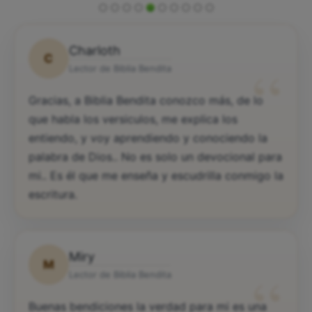
Charloth
C
“
Lector de Biblia Bendita
Gracias, a Biblia Bendita conozco más, de lo
que habla los versiculos, me explica los
entiendo, y voy aprendiendo y conociendo la
palabra de Dios.. No es solo un devocional para
mi.. Es él que me enseña y escudrilla conmigo la
escritura.
Miry
M
“
Lector de Biblia Bendita
Buenas bendiciones la verdad para mi es una