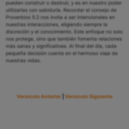
pueden construir o destruir, y es en nuestro poder
utilizarlas con sabiduría. Recordar el consejo de
Proverbios 5:2 nos invita a ser intencionales en
nuestras interacciones, eligiendo siempre la
discreción y el conocimiento. Este enfoque no solo
nos protege, sino que también fomenta relaciones
más sanas y significativas. Al final del día, cada
pequeña decisión cuenta en el hermoso viaje de
nuestras vidas.
Versículo Anterior
|
Versículo Siguiente