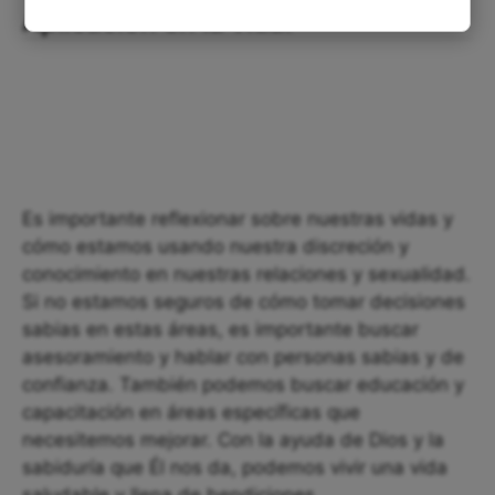
Aplicación en la vida:
Es importante reflexionar sobre nuestras vidas y
cómo estamos usando nuestra discreción y
conocimiento en nuestras relaciones y sexualidad.
Si no estamos seguros de cómo tomar decisiones
sabias en estas áreas, es importante buscar
asesoramiento y hablar con personas sabias y de
confianza. También podemos buscar educación y
capacitación en áreas específicas que
necesitemos mejorar. Con la ayuda de Dios y la
sabiduría que Él nos da, podemos vivir una vida