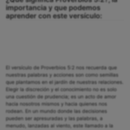
importancia y que podemos
aprender con este versículo:
El versículo de Proverbios 5:2 nos recuerda que
nuestras palabras y acciones son como semillas
que plantamos en el jardín de nuestras relaciones.
Elegir la discreción y el conocimiento no es solo
una cuestión de prudencia; es un acto de amor
hacia nosotros mismos y hacia quienes nos
rodean. En un mundo donde las decisiones
pueden ser apresuradas y las palabras, a
menudo, lanzadas al viento, este llamado a la