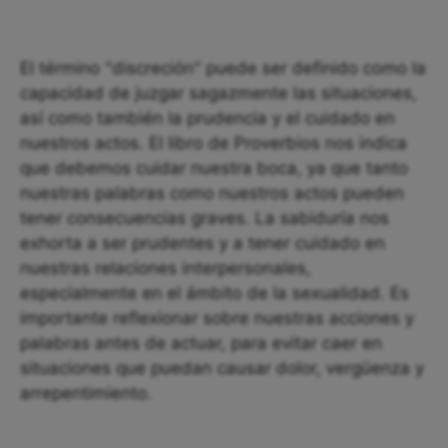
El término "discreción" puede ser definido como la
capacidad de juzgar sagazmente las situaciones,
así como también la prudencia y el cuidado en
nuestros actos. El libro de Proverbios nos indica
que debemos cuidar nuestra boca, ya que tanto
nuestras palabras como nuestros actos pueden
tener consecuencias graves. La sabiduría nos
exhorta a ser prudentes y a tener cuidado en
nuestras relaciones interpersonales,
especialmente en el ámbito de la sexualidad. Es
importante reflexionar sobre nuestras acciones y
palabras antes de actuar, para evitar caer en
situaciones que puedan causar dolor, vergüenza y
arrepentimiento.