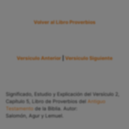
Volver al Libro Proverbios
Versículo Anterior
|
Versículo Siguiente
Significado, Estudio y Explicación del Versículo 2,
Capítulo 5, Libro de Proverbios del
Antiguo
Testamento
de la Biblia. Autor:
Salomón, Agur y Lemuel.