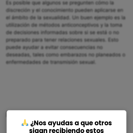
Es posible que algunos se pregunten cómo la
discreción y el conocimiento pueden aplicarse en
el ámbito de la sexualidad. Un buen ejemplo es la
utilización de métodos anticonceptivos y la toma
de decisiones informadas sobre si se está o no
preparado para tener relaciones sexuales. Esto
puede ayudar a evitar consecuencias no
deseadas, tales como embarazos no planeados o
enfermedades de transmisión sexual.
Reflexiones:
¿Nos ayudas a que otros
sigan recibiendo estos