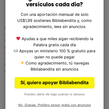
versículos cada día?
Con una aportación mensual de solo
US$1,99 sostienes Bibliabendita y, como
agradecimiento, lees sin anuncios.
El libro de Proverbios nos invita a actuar con
sabiduría y prudencia en todas las áreas de la
Ayudas a que miles sigan recibiendo la
vida. Nos enseña que nuestras acciones y
Palabra gratis cada día
palabras tienen consecuencias, y que debemos
Apoyas un ministerio 100 % gratuito para
ser cuidadosos en cómo nos relacionamos con los
quien no puede pagar
demás. La discreción y el conocimiento son
Como agradecimiento, tú navegas
herramientas valiosas que Dios nos ha dado para
Bibliabendita sin anuncios
navegar por el mundo que nos rodea.
Sí, quiero apoyar Bibliabendita
Puedes darte de baja cuando lo desees
No, Gracias. Prefiero seguir gratis con anuncios