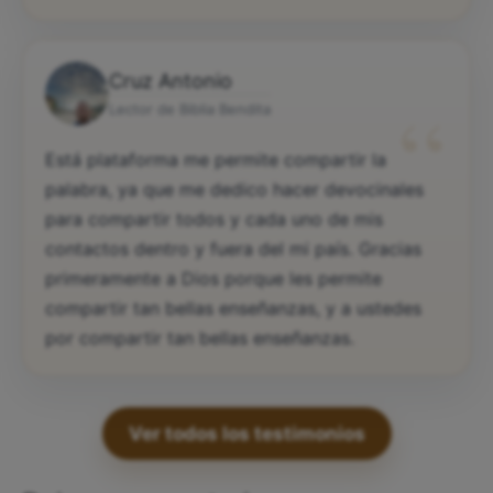
Cruz Antonio
“
Lector de Biblia Bendita
Está plataforma me permite compartir la
palabra, ya que me dedico hacer devocinales
para compartir todos y cada uno de mis
contactos dentro y fuera del mi país. Gracias
primeramente a Dios porque les permite
compartir tan bellas enseñanzas, y a ustedes
por compartir tan bellas enseñanzas.
Ver todos los testimonios