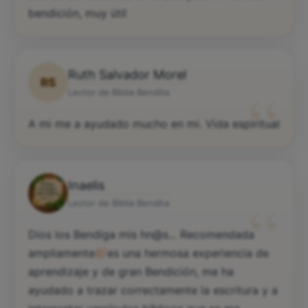
bendición, muy útil
Ruth Salvador Morel
RS
“
Lector de Biblia Bendita
A mi me a ayudado mucho en mi. Vida espiritual
Inaelis
“
Lector de Biblia Bendita
Dios los Bendiga mis hn@s... Recomendada
ampliamente
es una hermosa experiencia de
aprendizaje y de gran Bendición, me ha
ayudado a trazar correctamente la escritura y a