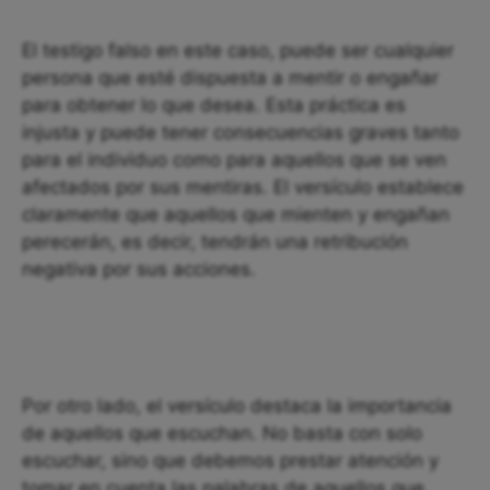
El testigo falso en este caso, puede ser cualquier
persona que esté dispuesta a mentir o engañar
para obtener lo que desea. Esta práctica es
injusta y puede tener consecuencias graves tanto
para el individuo como para aquellos que se ven
afectados por sus mentiras. El versículo establece
claramente que aquellos que mienten y engañan
perecerán, es decir, tendrán una retribución
negativa por sus acciones.
Por otro lado, el versículo destaca la importancia
de aquellos que escuchan. No basta con solo
escuchar, sino que debemos prestar atención y
tomar en cuenta las palabras de aquellos que