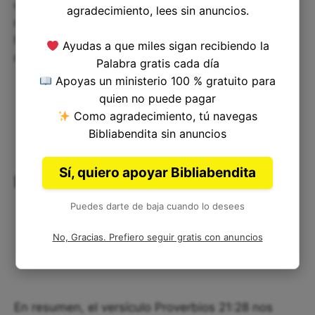
de ellas. Podemos aplicar este pasaje de varias
agradecimiento, lees sin anuncios.
maneras en nuestra vida cotidiana, desde ser
honestos en el trabajo hasta responder a la
Ayudas a que miles sigan recibiendo la
mentira con la verdad.
Palabra gratis cada día
Apoyas un ministerio 100 % gratuito para
quien no puede pagar
Como agradecimiento, tú navegas
Bibliabendita sin anuncios
Sí, quiero apoyar Bibliabendita
Reflexión final
Puedes darte de baja cuando lo desees
No, Gracias. Prefiero seguir gratis con anuncios
En resumen, el versículo Proverbios 21:28 nos