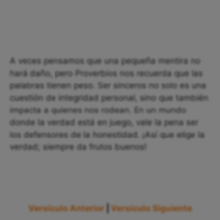
A veces pensamos que una pequeña mentira no
hará daño, pero Proverbios nos recuerda que las
palabras tienen peso. Ser sinceros no solo es una
cuestión de integridad personal, sino que también
impacta a quienes nos rodean. En un mundo
donde la verdad está en juego, vale la pena ser
los defensores de la honestidad. ¡Así que elige la
verdad; siempre da frutos buenos!
Versículo Anterior
|
Versículo Siguiente