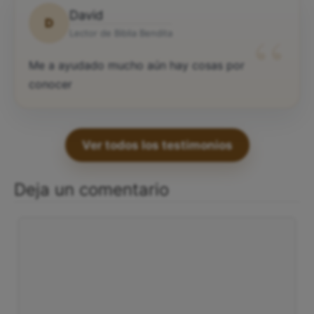
David
D
“
Lector de Biblia Bendita
Me a ayudado mucho aún hay cosas por
conocer
Ver todos los testimonios
Deja un comentario
Comentario