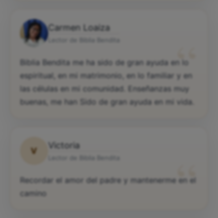
Carmen Loaiza
“
Lector de Biblia Bendita
Biblia Bendita me ha sido de gran ayuda en lo
espiritual, en mi matrimonio, en lo familiar y en
las células en mi comunidad. Enseñanzas muy
buenas, me han Sido de gran ayuda en mi vida.
Victoria
V
“
Lector de Biblia Bendita
Recordar el amor del padre y mantenerme en el
camino