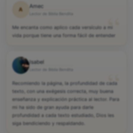
Amec
A
“
Lector de Biblia Bendita
Me encanta como aplico cada versículo a mi
vida porque tiene una forma fácil de entender
Isabel
“
Lector de Biblia Bendita
Recomiendo la página, la profundidad de cada
texto, con una exégesis correcta, muy buena
enseñanza y explicación práctica al lector. Para
mi ha sido de gran ayuda para darle
profundidad a cada texto estudiado, Dios les
siga bendiciendo y respaldando.