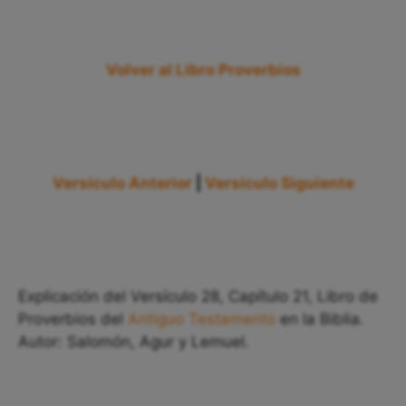
Volver al Libro Proverbios
Versículo Anterior
|
Versículo Siguiente
Explicación del Versículo 28, Capítulo 21, Libro de
Proverbios del
Antiguo Testamento
en la Biblia.
Autor: Salomón, Agur y Lemuel.