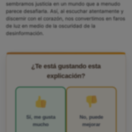
sembramos justicia en un mundo que a menudo
parece desafiarla. Así, al escuchar atentamente y
discernir con el corazón, nos convertimos en faros
de luz en medio de la oscuridad de la
desinformación.
¿Te está gustando esta
explicación?
Sí, me gusta
No, puede
mucho
mejorar