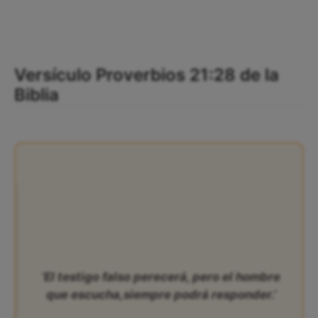
Versículo Proverbios 21:28 de la
Biblia
‘El testigo falso perecerá, pero el hombre
que escucha,siempre podrá responder.’