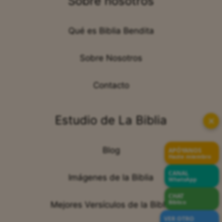
Sobre nosotros
Qué es Biblia Bendita
Sobre Nosotros
Contacto
Estudio de La Biblia
✕
Blog
APÓYANOS
Hazte miembro
CANAL
Imágenes de la Biblia
WhatsApp
CHAT
Bíblico
Mejores Versículos de la Biblia
VER OTRO