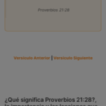
Proverbios 21:28
Versículo Anterior
|
Versículo Siguiente
¿Qué significa Proverbios 21:28?,