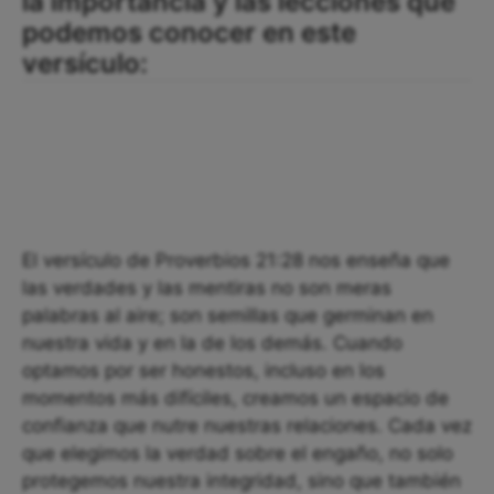
la importancia y las lecciones que
podemos conocer en este
versículo:
El versículo de Proverbios 21:28 nos enseña que
las verdades y las mentiras no son meras
palabras al aire; son semillas que germinan en
nuestra vida y en la de los demás. Cuando
optamos por ser honestos, incluso en los
momentos más difíciles, creamos un espacio de
confianza que nutre nuestras relaciones. Cada vez
que elegimos la verdad sobre el engaño, no solo
protegemos nuestra integridad, sino que también