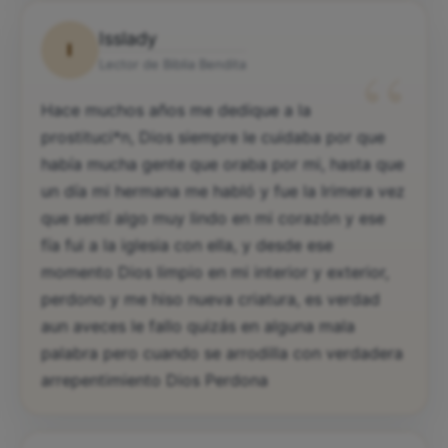
Isslady
I
“
Lector de Biblia Bendita
Hace muchos años me dedique a la
prostituci*n, Dios siempre le cuidaba por que
había mucha gente que oraba por mi, hasta que
un día mi hermana me habló y fue la lrimera vez
que sentí algo muy lindo en mi corazón y ese
fía fui a la iglesia con ella, y desde ese
momento Dios limpio en mi interior y exterior,
perdono y me hiso nueva criatura, es verdad
aun aveces le fallo quizás en alguna mala
palabra pero cuando se arrodilla con verdadera
arrepentimiento Dios Perdona