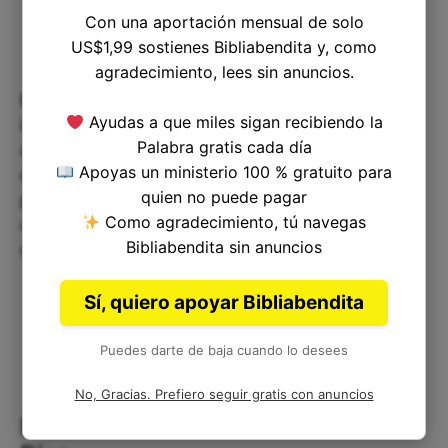
Con una aportación mensual de solo
US$1,99 sostienes Bibliabendita y, como
agradecimiento, lees sin anuncios.
En resumen, Proverbios 20:10 nos recuerda la
Ayudas a que miles sigan recibiendo la
importancia de ser justos y honestos en nuestras
Palabra gratis cada día
acciones y relaciones, y de evitar cualquier forma
Apoyas un ministerio 100 % gratuito para
de engaño o manipulación. Si seguimos estos
quien no puede pagar
principios bíblicos en nuestra vida diaria, seremos
Como agradecimiento, tú navegas
una bendición para los demás y para nosotros
Bibliabendita sin anuncios
mismos.
Sí, quiero apoyar Bibliabendita
Puedes darte de baja cuando lo desees
No, Gracias. Prefiero seguir gratis con anuncios
Reflexión Corta: Proverbios Veinte