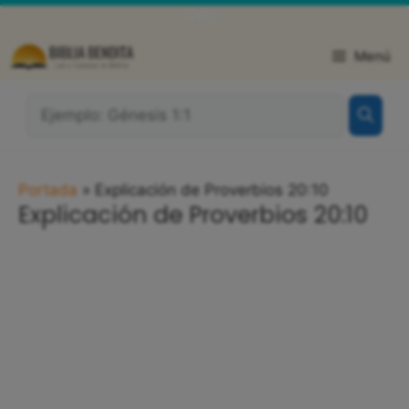
Saltar
WhatsApp
Facebook
X
al
contenido
Menú
¿Qué
Buscas?:
Portada
»
Explicación de Proverbios 20:10
Explicación de Proverbios 20:10