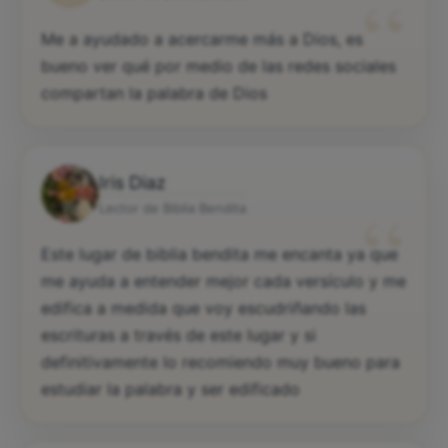
“
Me a ayudado a acercarme más a Dios, es
bueno ver qué por medio de las redes sociales
compartan la palabra de Dios
Iris Diaz
“
Lector de Biblia Bendita
Este lugar de biblia bendita me encanta ya que
me ayuda a entender mejor cada versículo y me
edifica a medida que voy escudriñando las
escrituras a través de este lugar y si
definitivamente lo recomiendo muy bueno para
estudiar la palabra y ser edificado