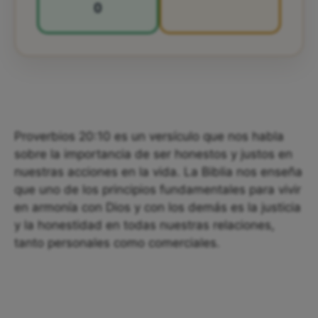
0
Proverbios 20:10 es un versículo que nos habla
sobre la importancia de ser honestos y justos en
nuestras acciones en la vida. La Biblia nos enseña
que uno de los principios fundamentales para vivir
en armonía con Dios y con los demás es la justicia
y la honestidad en todas nuestras relaciones,
tanto personales como comerciales.