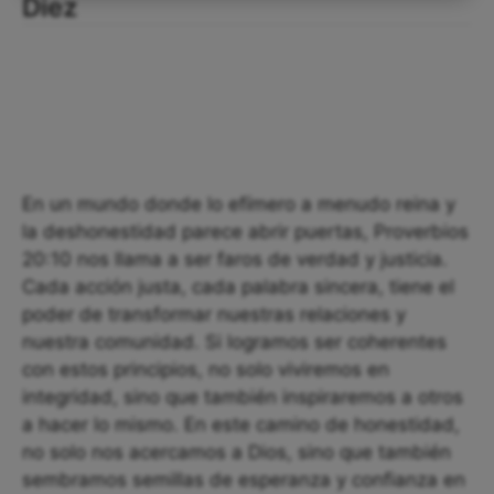
Diez
En un mundo donde lo efímero a menudo reina y
la deshonestidad parece abrir puertas, Proverbios
20:10 nos llama a ser faros de verdad y justicia.
Cada acción justa, cada palabra sincera, tiene el
poder de transformar nuestras relaciones y
nuestra comunidad. Si logramos ser coherentes
con estos principios, no solo viviremos en
integridad, sino que también inspiraremos a otros
a hacer lo mismo. En este camino de honestidad,
no solo nos acercamos a Dios, sino que también
sembramos semillas de esperanza y confianza en