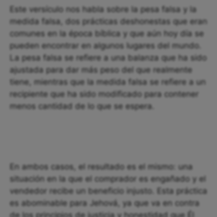
Este versículo nos habla sobre la pesa falsa y la
medida falsa, dos prácticas deshonestas que eran
comunes en la época bíblica y que aún hoy día se
pueden encontrar en algunos lugares del mundo.
La pesa falsa se refiere a una balanza que ha sido
ajustada para dar más peso del que realmente
tiene, mientras que la medida falsa se refiere a un
recipiente que ha sido modificado para contener
menos cantidad de lo que se espera.
En ambos casos, el resultado es el mismo: una
situación en la que el comprador es engañado y el
vendedor recibe un beneficio injusto. Esta práctica
es abominable para Jehová, ya que va en contra
de los principios de justicia y honestidad que Él