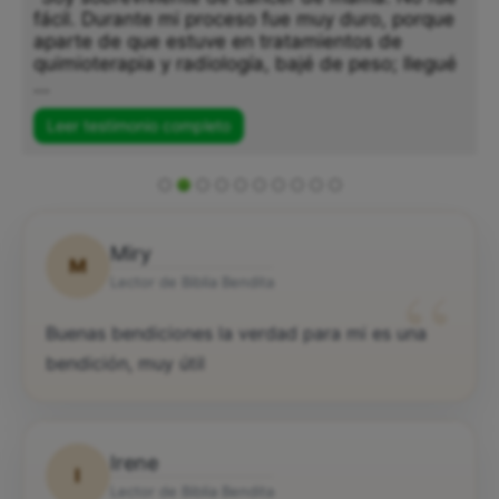
fácil. Durante mi proceso fue muy duro, porque
aparte de que estuve en tratamientos de
quimioterapia y radiología, bajé de peso; llegué
...
Leer testimonio completo
Miry
M
“
Lector de Biblia Bendita
Buenas bendiciones la verdad para mi es una
bendición, muy útil
Irene
I
Lector de Biblia Bendita