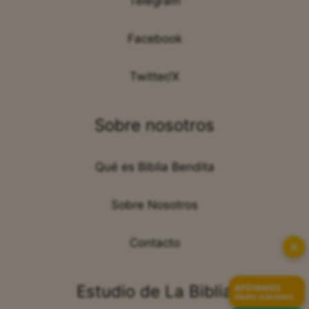
Telegram
Facebook
Twitter/X
Sobre nosotros
Qué es Biblia Bendita
Sobre Nosotros
Contacto
✕
Estudio de La Biblia
APÓYANOS
Hazte miembro