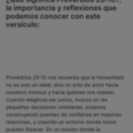
la importancia y reflexiones que
podemos conocer con este
versículo:
Proverbios 20:10 nos recuerda que la honestidad
no es solo un ideal, sino un acto de amor hacia
nosotros mismos y hacia quienes nos rodean.
Cuando elegimos ser justos, incluso en las
pequeñas decisiones cotidianas, estamos
construyendo puentes de confianza en nuestras
relaciones, y creando un entorno donde todos
pueden florecer. En un mundo donde la