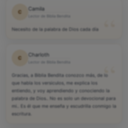
Camila
C
“
Lector de Biblia Bendita
Necesito de la palabra de Dios cada día
Charloth
C
“
Lector de Biblia Bendita
Gracias, a Biblia Bendita conozco más, de lo
que habla los versiculos, me explica los
entiendo, y voy aprendiendo y conociendo la
palabra de Dios.. No es solo un devocional para
mi.. Es él que me enseña y escudrilla conmigo la
escritura.