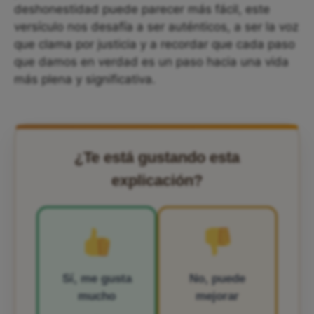
deshonestidad puede parecer más fácil, este
versículo nos desafía a ser auténticos, a ser la voz
que clama por justicia y a recordar que cada paso
que damos en verdad es un paso hacia una vida
más plena y significativa.
¿Te está gustando esta
explicación?
Sí, me gusta
No, puede
mucho
mejorar