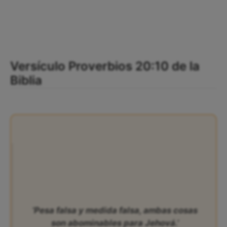
Versículo Proverbios 20:10 de la
Biblia
‘Pesa falsa y medida falsa, ambas cosas
son abominables para Jehová.’