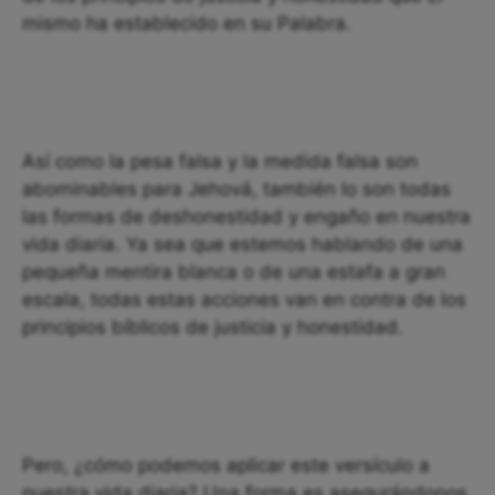
mismo ha establecido en su Palabra.
Así como la pesa falsa y la medida falsa son
abominables para Jehová, también lo son todas
las formas de deshonestidad y engaño en nuestra
vida diaria. Ya sea que estemos hablando de una
pequeña mentira blanca o de una estafa a gran
escala, todas estas acciones van en contra de los
principios bíblicos de justicia y honestidad.
Pero, ¿cómo podemos aplicar este versículo a
nuestra vida diaria? Una forma es asegurándonos