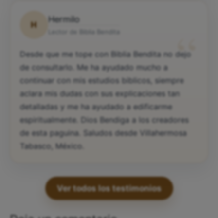
Hermilo
H
“
Lector de Biblia Bendita
Desde que me tope con Biblia Bendita no dejo
de consultarlo. Me ha ayudado mucho a
continuar con mis estudios biblicos, siempre
aclara mis dudas con sus explicaciones tan
detalladas y me ha ayudado a edificarme
espiritualmente. Dios Bendiga a los creadores
de esta paguina. Saludos desde Villahermosa
Tabasco, México.
Ver todos los testimonios