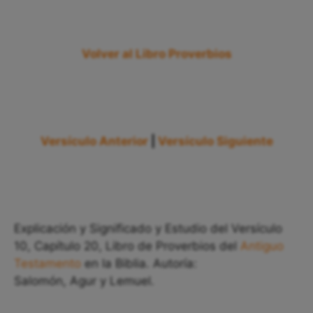
Volver al Libro Proverbios
Versículo Anterior
|
Versículo Siguiente
Explicación y Significado y Estudio del Versículo
10, Capítulo 20, Libro de Proverbios del
Antiguo
Testamento
en la Biblia. Autoría:
Salomón, Agur y Lemuel.