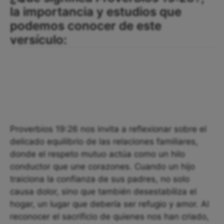
la importancia y estudios que
podemos conocer de este
versículo:
Proverbios 19:26 nos invita a reflexionar sobre el
delicado equilibrio de las relaciones familiares,
donde el respeto mutuo actúa como un hilo
conductor que une corazones. Cuando un hijo
traiciona la confianza de sus padres, no solo
causa dolor, sino que también desestabiliza el
hogar, un lugar que debería ser refugio y amor. Al
reconocer el sacrificio de quienes nos han criado,