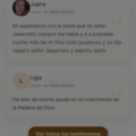
Juana
“
Lector de Biblia Bendita
Mi experiencia con la biblia qué mi señor
Jesucristo ciempre me habla y e a prendido
mucho más de mi Dios todo poderoso y su hijo
nuestro señor Jesucristo y espíritu santo
Ligia
L
“
Lector de Biblia Bendita
Ha sido de mucha ayuda en mi crecimiento en
la Palabra de Dios
Ver todos los testimonios