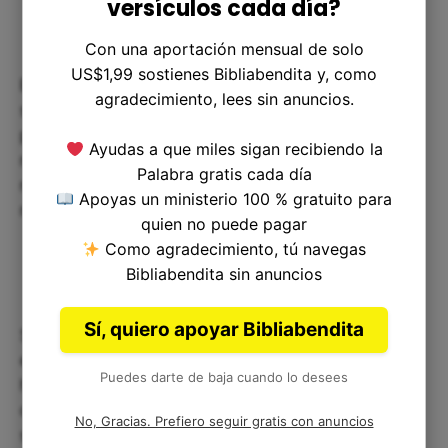
versículos cada día?
Con una aportación mensual de solo
US$1,99 sostienes Bibliabendita y, como
Este proverbio es un recordatorio de que la
agradecimiento, lees sin anuncios.
sabiduría y el respeto son importantes valores
para las relaciones familiares. Como hijos, es
Ayudas a que miles sigan recibiendo la
nuestra responsabilidad honrar y respetar a
Palabra gratis cada día
nuestros padres, y hacer todo lo posible por
Apoyas un ministerio 100 % gratuito para
mantener un hogar en armonía.
quien no puede pagar
Como agradecimiento, tú navegas
Bibliabendita sin anuncios
Sí, quiero apoyar Bibliabendita
Si hemos herido a nuestros padres en el pasado,
este proverbio nos anima a buscar su perdón y
Puedes darte de baja cuando lo desees
hacer lo posible para reparar el daño que hemos
causado. También es importante buscar la
No, Gracias. Prefiero seguir gratis con anuncios
sabiduría de Dios para aprender a ser hijos