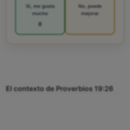
Sí, me gusta
No, puede
mucho
mejorar
0
El contexto de Proverbios 19:26