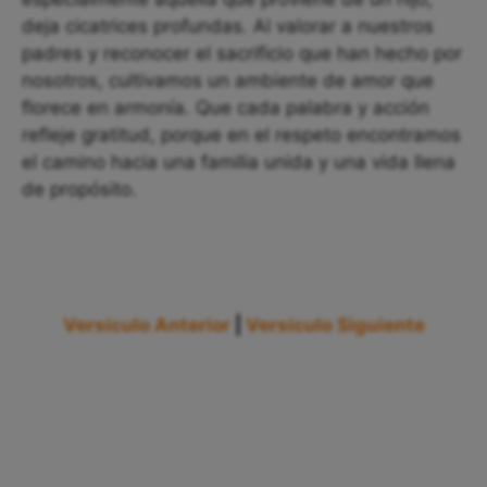
deja cicatrices profundas. Al valorar a nuestros
padres y reconocer el sacrificio que han hecho por
nosotros, cultivamos un ambiente de amor que
florece en armonía. Que cada palabra y acción
refleje gratitud, porque en el respeto encontramos
el camino hacia una familia unida y una vida llena
de propósito.
Versículo Anterior
|
Versículo Siguiente