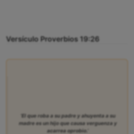
Versículo Proverbios 19:26
‘El que roba a su padre y ahuyenta a su
madre es un hijo que causa verguenza y
acarrea oprobio.’