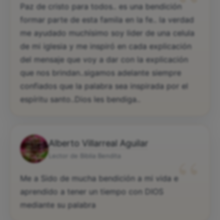
“
Paz de cristo para todos.. es una bendición
formar parte de esta famila en la fe.. la verdad
me ayudado muchísimo soy lider de una celula
de mi iglesia y me inspiró en cada explicación
del mensaje que voy a dar con la explicación
que nos brindan..sigamos adelante siempre
confiados que la palabra sea inspirada por el
espíritu santo..Dios les bendiga..
Alberto Villarreal Aguilar
“
Lector de Biblia Bendita
Me a Sido de mucha bendición a mi vida e
aprendido a tener un tiempo con DIOS
mediante su palabra