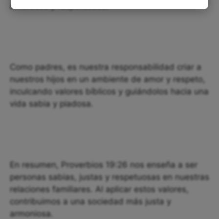
amorosos y respetuosos.
Como padres, es nuestra responsabilidad criar a
nuestros hijos en un ambiente de amor y respeto,
inculcando valores bíblicos y guiándolos hacia una
vida sabia y piadosa.
En resumen, Proverbios 19:26 nos enseña a ser
personas sabias, justas y respetuosas en nuestras
relaciones familiares. Al aplicar estos valores,
contribuimos a una sociedad más justa y
armoniosa.