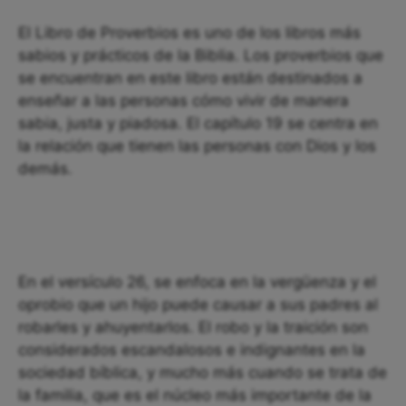
El Libro de Proverbios es uno de los libros más
sabios y prácticos de la Biblia. Los proverbios que
se encuentran en este libro están destinados a
enseñar a las personas cómo vivir de manera
sabia, justa y piadosa. El capítulo 19 se centra en
la relación que tienen las personas con Dios y los
demás.
En el versículo 26, se enfoca en la vergüenza y el
oprobio que un hijo puede causar a sus padres al
robarles y ahuyentarlos. El robo y la traición son
considerados escandalosos e indignantes en la
sociedad bíblica, y mucho más cuando se trata de
la familia, que es el núcleo más importante de la