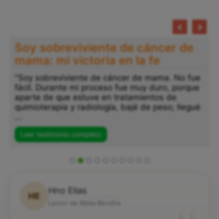
Soy sobreviviente de cáncer de
mama: mi victoria en la fe
"Soy sobreviviente de cáncer de mama. No fue
fácil. Durante mi proceso fue muy duro, porque
aparte de que estuve en tratamientos de
quimioterapia y radiología, bajé de peso; llegué
...
Leer testimonio completo
Hno Elias
HE
Lector de Biblia Bendita