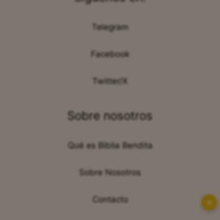
Telegram
Facebook
Twitter/X
Sobre nosotros
Qué es Biblia Bendita
Sobre Nosotros
Contacto
✕