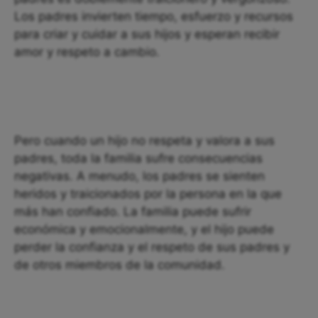
Los padres invierten tiempo, esfuerzo y recursos
para criar y cuidar a sus hijos y esperan recibir
amor y respeto a cambio.
Pero cuando un hijo no respeta y valora a sus
padres, toda la familia sufre consecuencias
negativas. A menudo, los padres se sienten
heridos y traicionados por la persona en la que
más han confiado. La familia puede sufrir
económica y emocionalmente, y el hijo puede
perder la confianza y el respeto de sus padres y
de otros miembros de la comunidad.