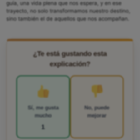
guía, una vida plena que nos espera, y en ese
trayecto, no solo transformamos nuestro destino,
sino también el de aquellos que nos acompañan.
¿Te está gustando esta
explicación?
Sí, me gusta
No, puede
mucho
mejorar
1