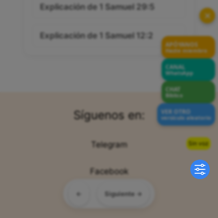
Explicación de 1 Samuel 29:5
✕
Explicación de 1 Samuel 12:2
APÓYANOS
Hazte miembro
CANAL
WhatsApp
CHAT
Bíblico
VER OTRO
Síguenos en:
versículo aleatorio
Sin voz
Telegram
Facebook
←
Siguiente →
Twitter/X