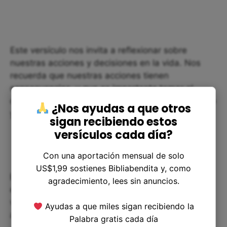
Este versículo nos invita a reflexionar sobre
nuestras acciones y decisiones en la vida. Nos
recuerda que nuestras acciones tienen
consecuencias, y que es importante tomar el
camino correcto en la vida si queremos tener éxito
¿Nos ayudas a que otros
y felicidad.
sigan recibiendo estos
versículos cada día?
Con una aportación mensual de solo
US$1,99 sostienes Bibliabendita y, como
En la vida diaria, podemos aplicar este versículo
agradecimiento, lees sin anuncios.
enfocándonos en tomar decisiones basadas en
valores correctos y justos, y evitando aquellas
Ayudas a que miles sigan recibiendo la
acciones que van en contra de estos valores.
Palabra gratis cada día