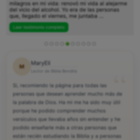
milagros en mi vida: renovó mi vida al alejarme
del vicio del alcohol. Yo era de las personas
que, llegado el viernes, me juntaba ...
Leer testimonio completo
MaryEli
M
“
Lector de Biblia Bendita
Si, recomiendo la página para todas las
personas que desean aprender mucho más de
la palabra de Dios. Ha mi me ha sido muy útil
porque he podido comprender muchos
versículos que llevaba años sin entender y he
podido enseñarle más a otras personas que
están recién estudiando la Biblia y a personas