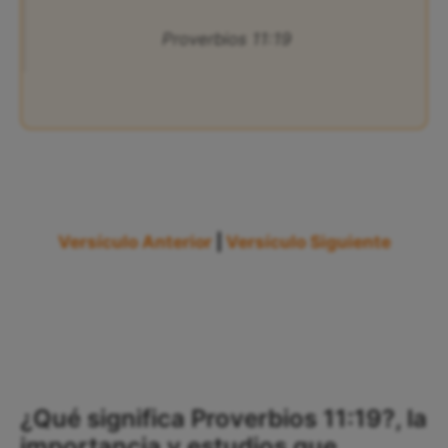
Proverbios 11:19
Versículo Anterior
|
Versículo Siguiente
¿Qué significa Proverbios 11:19?, la
importancia y estudios que