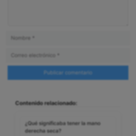
Nombre
Correo
electrónico
Web
Contenido relacionado:
¿Qué significaba tener la mano
derecha seca?