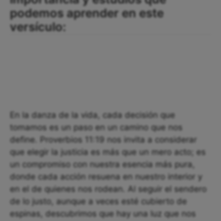
podemos aprender en este
versículo:
En la danza de la vida, cada decisión que
tomamos es un paso en un camino que nos
define. Proverbios 11:19 nos invita a considerar
que elegir la justicia es más que un mero acto; es
un compromiso con nuestra esencia más pura,
donde cada acción resuena en nuestro interior y
en el de quienes nos rodean. Al seguir el sendero
de lo justo, aunque a veces esté cubierto de
espinas, descubrimos que hay una luz que nos