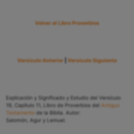
Volver al Libro Proverbios
Versículo Anterior
|
Versículo Siguiente
Explicación y Significado y Estudio del Versículo
19, Capítulo 11, Libro de Proverbios del
Antiguo
Testamento
de la Biblia. Autor:
Salomón, Agur y Lemuel.