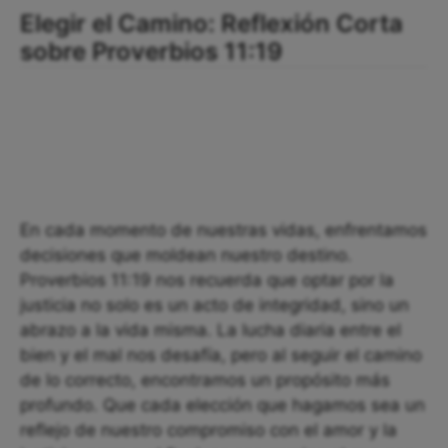
Elegir el Camino: Reflexión Corta
sobre Proverbios 11:19
En cada momento de nuestras vidas, enfrentamos
decisiones que moldean nuestro destino.
Proverbios 11:19 nos recuerda que optar por la
justicia no solo es un acto de integridad, sino un
abrazo a la vida misma. La lucha diaria entre el
bien y el mal nos desafía, pero al seguir el camino
de lo correcto, encontramos un propósito más
profundo. Que cada elección que hagamos sea un
reflejo de nuestro compromiso con el amor y la