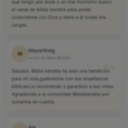
que tengo una duda o un mal momento busco
el canal de biblia bendita para poder
conectarme con Dios y darle a él todas mis
cargas.
Mayerlineg
M
“
Lector de Biblia Bendita
Saludos. Biblia bendita ha sido una bendición
para mí vida,guiándome con sus enseñanzas
bíblicas.La recomiendo y garantízo a sus vidas.
Agradecida a la comunidad Bibliabendita por
tomarme en cuenta.
Ale