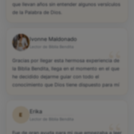
que llevan años sin entender algunos versículos
de la Palabra de Dios.
Ivonne Maldonado
“
Lector de Biblia Bendita
Gracias por llegar esta hermosa experiencia de
la Biblia Bendita, llega en el momento en el que
he decidido dejarme guiar con todo el
conocimiento que Dios tiene dispuesto para mí
Erika
E
“
Lector de Biblia Bendita
Fue de gran ayuda para mi que empezaba a leer