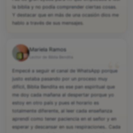
la biblia y no podía comprender ciertas cosas.
Y destacar que en más de una ocasión dios me
hablo a través de sus mensajes.
Mariela Ramos
“
Lector de Biblia Bendita
Empecé a seguir el canal de WhatsApp porque
justo estaba pasando por un proceso muy
difícil, Biblia Bendita es ese pan espiritual que
me doy cada mañana al despertar porque yo
estoy en otro país y pues el horario es
totalmente diferente, al leer cada enseñanza
aprendí como tener paciencia en el señor y en
esperar y descansar en sus respiraciones.. Cada