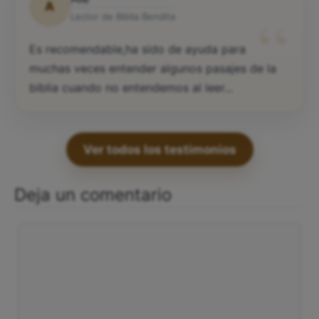
A
“
Lector de Biblia Bendita
Es recomendable,ha sido de ayuda para
muchas veces entender algunos pasajes de la
biblia cuando no entendemos al leer...
Ver todos los testimonios
Deja un comentario
Comentario