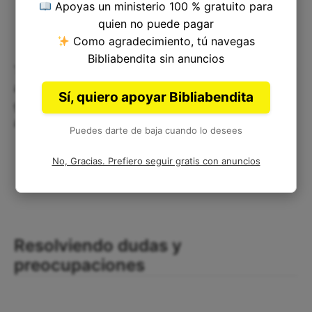
Apoyas un ministerio 100 % gratuito para
quien no puede pagar
Como agradecimiento, tú navegas
Bibliabendita sin anuncios
También podemos aplicar este versículo al ayudar
a otros a tomar decisiones correctas y justas,
Sí, quiero apoyar Bibliabendita
guiándolos hacia el camino correcto y
alentándolos a seguir lo que es correcto y justo.
Puedes darte de baja cuando lo desees
No, Gracias. Prefiero seguir gratis con anuncios
Resolviendo dudas y
preocupaciones