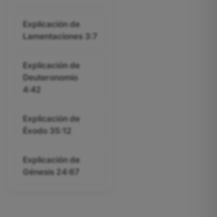
Explicación de
Lamentaciones 3:7
Explicación de
Deuteronomio
4:42
Explicación de
Éxodo 35:12
Explicación de
Génesis 24:67