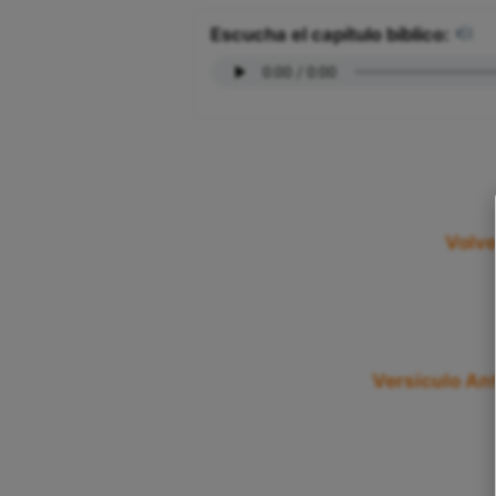
Escucha el capítulo bíblico:
Volve
Versículo Ant