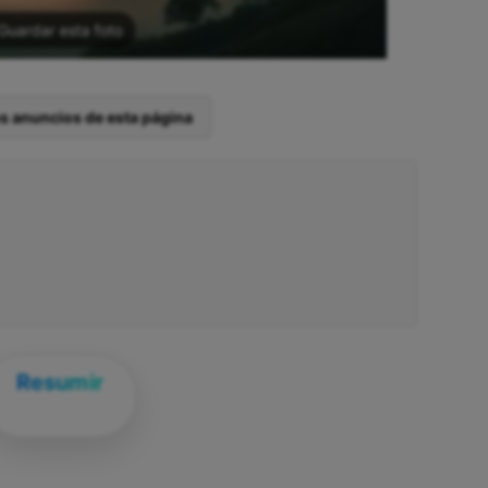
Guardar esta foto
os anuncios de esta página
Resumir