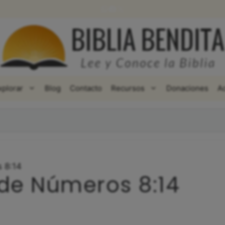
WhatsApp
Facebook
X
xplorar
Blog
Contacto
Recursos
Donaciones
A
 8:14
 de Números 8:14