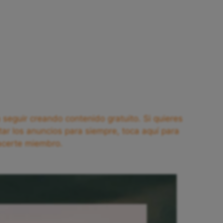
seguir creando contenido gratuito. Si quieres
tar los anuncios para siempre, toca aquí para
acerte miembro.