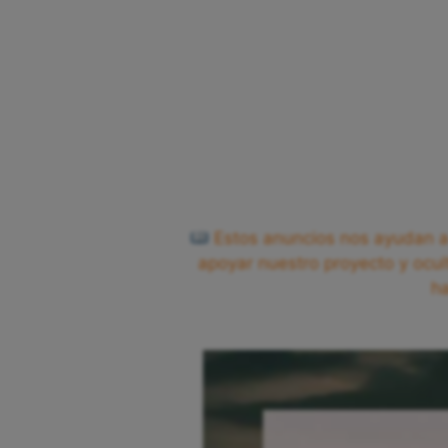
Estos anuncios nos ayudan a 
apoyar nuestro proyecto y ocul
h