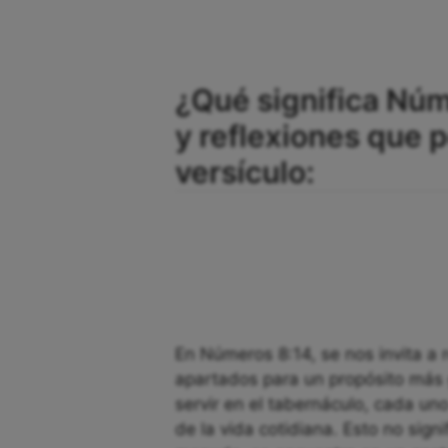
¿Qué significa Núm
y reflexiones que
versículo:
En Números 8:14, se nos invita a r
apartados para un propósito más 
servir en el tabernáculo, cada uno
de la vida cotidiana. Esto no sign