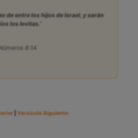
as de entre los hijos de Israel, y serán
os los levitas.’
Números 8:14
erior
|
Versículo Siguiente