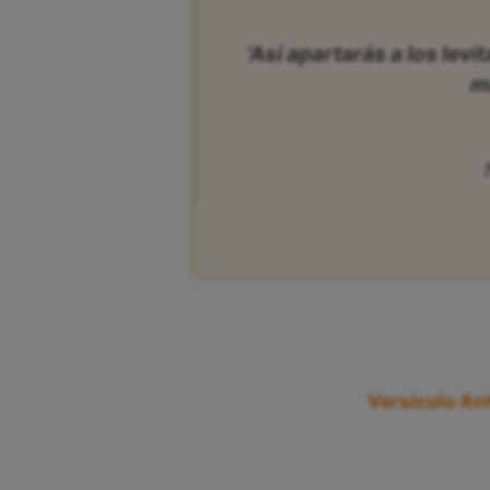
‘Así apartarás a los levit
mí
Versículo Ant