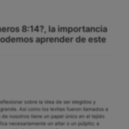
eros 8:14?, la importancia
 podemos aprender de este
eflexionar sobre la idea de ser elegidos y
grande. Así como los levitas fueron llamados a
 de nosotros tiene un papel único en el tejido
ifica necesariamente un altar o un púlpito; a