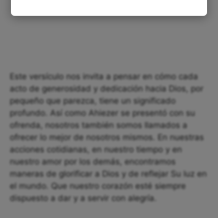
Este versículo nos invita a pensar en cómo cada
acto de generosidad y dedicación hacia Dios, por
pequeño que parezca, tiene un significado
profundo. Así como Ahiezer se presentó con su
ofrenda, nosotros también somos llamados a
ofrecer lo mejor de nosotros mismos. En nuestras
acciones cotidianas, en nuestro tiempo y en
nuestro amor por los demás, encontramos
maneras de glorificar a Dios y de reflejar Su luz en
el mundo. Que nuestro corazón esté siempre
dispuesto a dar y a servir con alegría.