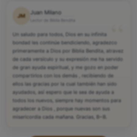
Juan Milano
JM
“
Lector de Biblia Bendita
Un saludo para todos, Dios en su infinita
bondad les continúe bendiciendo, agradezco
primeramente a Dios por Biblia Bendita, atravez
de cada versículo y su expresión me ha servido
de gran ayuda espiritual, y me gozo en poder
compartirlos con los demás , recibiendo de
ellos las gracias por la cual también han sido
ayudados, así espero que le sea de ayuda a
todos los nuevos, siempre hay momentos para
agradecer a Dios , porque nuevas son sus
misericordia cada mañana. Gracias, B~B.