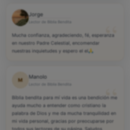
Jorge
“
Lector de Biblia Bendita
Mucha confianza, agradeciendo, fé, esperanza
en nuestro Padre Celestial, encomendar
nuestras inquietudes y espero el el
Manolo
M
“
Lector de Biblia Bendita
Bíblia bendita para mí vida es una bendición me
ayuda mucho a entender como cristiano la
palabra de Dios y me da mucha tranquilidad en
mi vida personal, gracias por preocuparse por
todos sus lectores de su página. Saludos