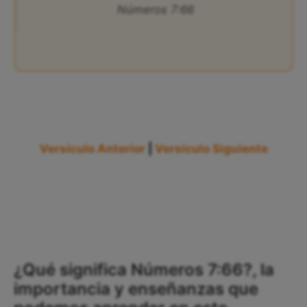
Números 7:66
Versículo Anterior
|
Versículo Siguiente
¿Qué significa Números 7:66?, la
importancia y enseñanzas que