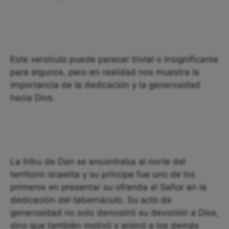
Este versículo puede parecer trivial o insignificante
para algunos, pero en realidad nos muestra la
importancia de la dedicación y la generosidad
hacia Dios.
La tribu de Dan se encontraba al norte del
territorio israelita y su príncipe fue uno de los
primeros en presentar su ofrenda al Señor en la
dedicación del tabernáculo. Su acto de
generosidad no solo demostró su devoción a Dios,
sino que también motivó y animó a los demás