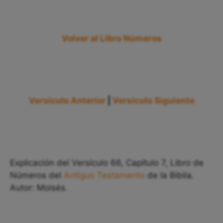
Volver al Libro Números
Versículo Anterior
|
Versículo Siguiente
Explicación del Versículo 66, Capítulo 7, Libro de
Números del
Antiguo Testamento
de la Biblia.
Autor: Moisés.