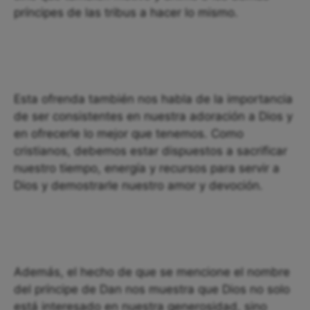
príncipes de las tribus a hacer lo mismo.
Esta ofrenda también nos habla de la importancia
de ser consistentes en nuestra adoración a Dios y
en ofrecerle lo mejor que tenemos. Como
cristianos, debemos estar dispuestos a sacrificar
nuestro tiempo, energía y recursos para servir a
Dios y demostrarle nuestro amor y devoción.
Además, el hecho de que se mencione el nombre
del príncipe de Dan nos muestra que Dios no solo
está interesado en nuestra generosidad, sino