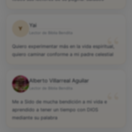
Yai
Y
“
Lector de Biblia Bendita
Quiero experimentar más en la vida espiritual,
quiero caminar conforme a mi padre celestial
Alberto Villarreal Aguilar
“
Lector de Biblia Bendita
Me a Sido de mucha bendición a mi vida e
aprendido a tener un tiempo con DIOS
mediante su palabra