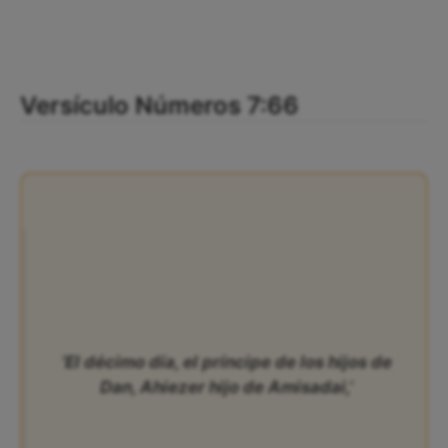
Versículo Números 7:66
‘El décimo día, el príncipe de los hijos de
Dan, Ahiezer hijo de Amisadai,’