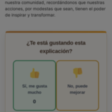
nuestra comunidad, recordándonos que nuestras
acciones, por modestas que sean, tienen el poder
de inspirar y transformar.
¿Te está gustando esta
explicación?
Sí, me gusta
No, puede
mucho
mejorar
0