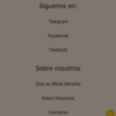
Síguenos en:
Telegram
Facebook
Twitter/X
Sobre nosotros
Qué es Biblia Bendita
Sobre Nosotros
Contacto
✕