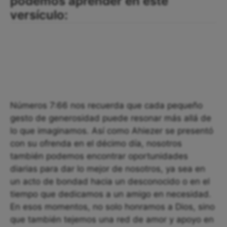
podemos aprender en este
versículo:
Números 7:66 nos recuerda que cada pequeño
gesto de generosidad puede resonar más allá de
lo que imaginamos. Así como Ahiezer se presentó
con su ofrenda en el décimo día, nosotros
también podemos encontrar oportunidades
diarias para dar lo mejor de nosotros, ya sea en
un acto de bondad hacia un desconocido o en el
tiempo que dedicamos a un amigo en necesidad.
En esos momentos, no solo honramos a Dios, sino
que también tejemos una red de amor y apoyo en