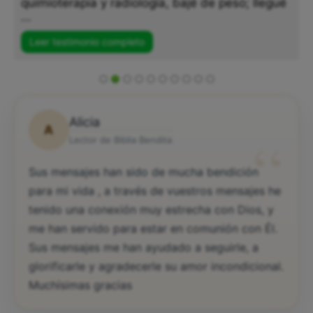
quimioterapia y radiología, bajé de peso; llegué
...
Leer testimonio completo
Alicia
A
“
Lector de Biblia Bendita
Sus mensajes han sido de mucha bendición
para mi vida , a través de vuestros mensajes he
tenido una conexión muy estrecha con Dios, y
me han servido para estar en comunión con Él.
Sus mensajes me han ayudado a seguirle, a
glorificarle y agradecerle su amor incondicional.
Muchísimas gracias