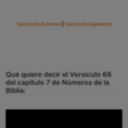
Versículo Anterior
|
Versículo Siguiente
Qué quiere decir el Versículo 66
del capítulo 7 de Números de la
Biblia: