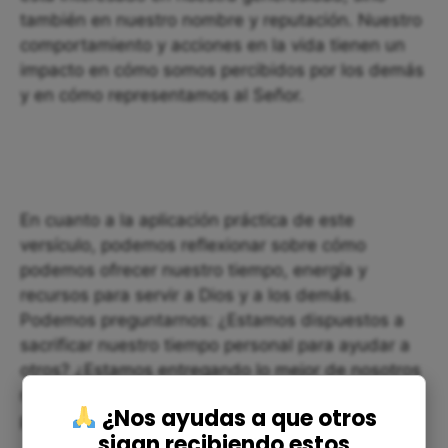
también en nuestro nombre y reputación. Nuestro
comportamiento y acciones en la vida tienen un
impacto en cómo somos percibidos por los demás
y en cómo representamos al Señor.
En cuanto a la aplicación práctica de este
versículo, podemos reflexionar sobre cómo
podemos ofrecer nuestro tiempo, energía y
recursos para servir a Dios y a los demás.
Podemos preguntarnos: ¿Estamos dispuestos a
sacrificar nuestro tiempo personal para ayudar a
otros? ¿Estamos entregando lo mejor de nosotros
mismos en nuestras relaciones y en nuestra vida
¿Nos ayudas a que otros
profesional?
sigan recibiendo estos