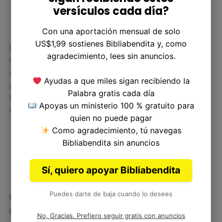
versículos cada día?
Con una aportación mensual de solo
US$1,99 sostienes Bibliabendita y, como
En definitiva, Números 7:66 nos recuerda la
agradecimiento, lees sin anuncios.
importancia de la generosidad y la dedicación en
nuestra relación con Dios y con los demás. Nos
Ayudas a que miles sigan recibiendo la
anima a ofrecer lo mejor de nosotros mismos en
Palabra gratis cada día
todo lo que hacemos, y a ser consistentes en
Apoyas un ministerio 100 % gratuito para
nuestra adoración y servicio a Dios.
quien no puede pagar
Como agradecimiento, tú navegas
Bibliabendita sin anuncios
Sí, quiero apoyar Bibliabendita
Puedes darte de baja cuando lo desees
Ofreciendo lo Mejor a Nuestro
Creador - Reflexión Corta
No, Gracias. Prefiero seguir gratis con anuncios