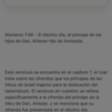
Números 7:66 - El décimo día, el príncipe de los
hijos de Dan, Ahiezer hijo de Amisadai.
Este versículo se encuentra en el capítulo 7, el cual
trata sobre las ofrendas que los príncipes de las
tribus de Israel trajeron para la dedicación del
tabernáculo. El versículo en cuestión se refiere
específicamente a la ofrenda del príncipe de la
tribu de Dan, Ahiezer, y se menciona que su
ofrenda fue presentada en el décimo día.