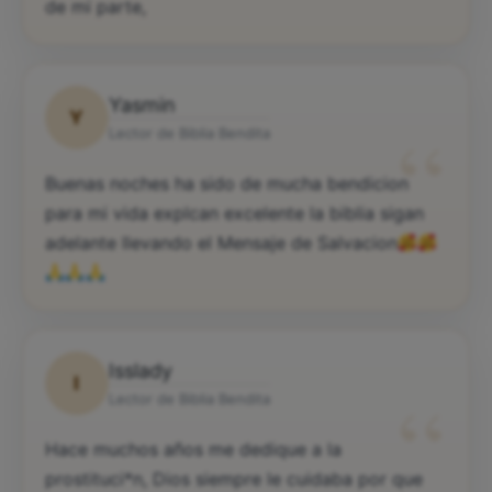
de mi parte,
Yasmin
Y
“
Lector de Biblia Bendita
Buenas noches ha sido de mucha bendicion
para mi vida explcan excelente la biblia sigan
adelante llevando el Mensaje de Salvacion
Isslady
I
“
Lector de Biblia Bendita
Hace muchos años me dedique a la
prostituci*n, Dios siempre le cuidaba por que