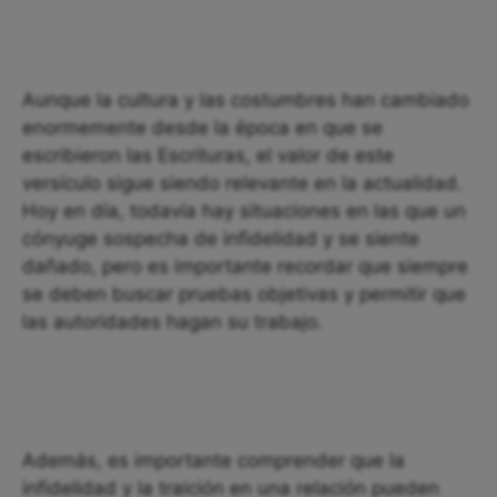
Aunque la cultura y las costumbres han cambiado
enormemente desde la época en que se
escribieron las Escrituras, el valor de este
versículo sigue siendo relevante en la actualidad.
Hoy en día, todavía hay situaciones en las que un
cónyuge sospecha de infidelidad y se siente
dañado, pero es importante recordar que siempre
se deben buscar pruebas objetivas y permitir que
las autoridades hagan su trabajo.
Además, es importante comprender que la
infidelidad y la traición en una relación pueden