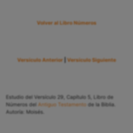
Volver al Libro Números
Versículo Anterior
|
Versículo Siguiente
Estudio del Versículo 29, Capítulo 5, Libro de
Números del
Antiguo Testamento
de la Biblia.
Autoría: Moisés.