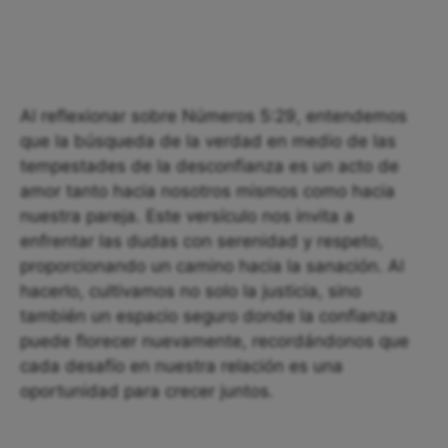
Al reflexionar sobre Números 5:29, entendemos
que la búsqueda de la verdad en medio de las
tempestades de la desconfianza es un acto de
amor tanto hacia nosotros mismos como hacia
nuestra pareja. Este versículo nos invita a
enfrentar las dudas con serenidad y respeto,
proporcionando un camino hacia la sanación. Al
hacerlo, cultivamos no solo la justicia, sino
también un espacio seguro donde la confianza
puede florecer nuevamente, recordándonos que
cada desafío en nuestra relación es una
oportunidad para crecer juntos.