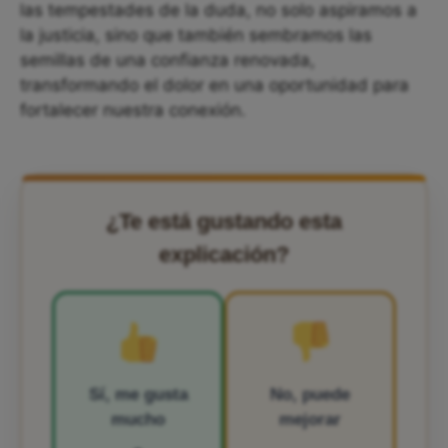
las tempestades de la duda, no solo aspiramos a
la justicia, sino que también sembramos las
semillas de una confianza renovada,
transformando el dolor en una oportunidad para
fortalecer nuestra conexión.
¿Te está gustando esta
explicación?
Sí, me gusta
No, puede
mucho
mejorar