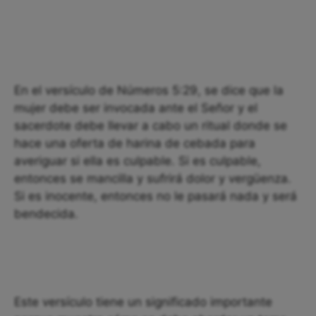
En el versículo de Números 5:29, se dice que la
mujer debe ser invocada ante el Señor y el
sacerdote debe llevar a cabo un ritual donde se
hace una oferta de harina de cebada para
averiguar si ella es culpable. Si es culpable,
entonces se mancilla y sufrirá dolor y vergüenza.
Si es inocente, entonces no le pasará nada y será
bendecida.
Este versículo tiene un significado importante