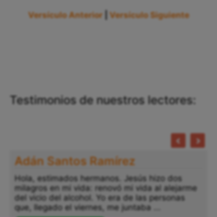
Versículo Anterior
|
Versículo Siguiente
Testimonios de nuestros lectores:
Adán Santos Ramírez
Hola, estimados hermanos. Jesús hizo dos
milagros en mi vida: renovó mi vida al alejarme
del vicio del alcohol. Yo era de las personas
que, llegado el viernes, me juntaba ...