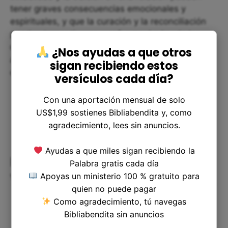
tener graves consecuencias emocionales y
espirituales, y que la curación y la reconciliación
pueden tomar tiempo y esfuerzo. La ley de los
celos, como se describe en Números 5:29, puede
¿Nos ayudas a que otros
ayudar a las personas a afrontar tales situaciones
sigan recibiendo estos
con equidad, justicia y respeto.
versículos cada día?
Con una aportación mensual de solo
US$1,99 sostienes Bibliabendita y, como
agradecimiento, lees sin anuncios.
Ayudas a que miles sigan recibiendo la
Reflexión y aplicación práctica del
Palabra gratis cada día
versículo
Apoyas un ministerio 100 % gratuito para
quien no puede pagar
Como agradecimiento, tú navegas
Bibliabendita sin anuncios