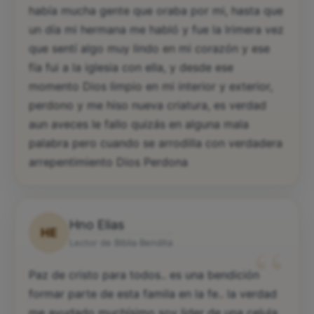
había mucha gente que oraba por mi, hasta que
un día mi hermana me habló y fue la lrimera vez
que sentí algo muy lindo en mi corazón y ese
fía fui a la iglesia con ella, y desde ese
momento Dios limpio en mi interior y exterior,
perdono y me hiso nueva criatura, es verdad
aun aveces le fallo quizás en alguna mala
palabra pero cuando se arrodilla con verdadera
arrepentimiento Dios Perdona
Hno Elias
HE
“
Lector de Biblia Bendita
Paz de cristo para todos.. es una bendición
formar parte de esta famila en la fe.. la verdad
me ayudado muchísimo soy lider de una celula