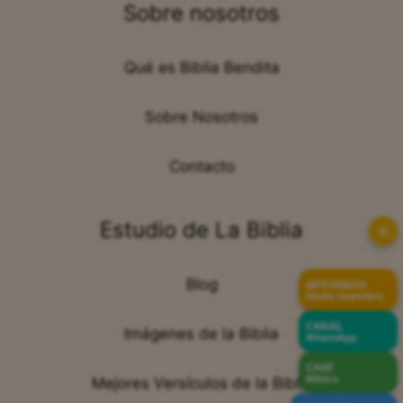
Sobre nosotros
Qué es Biblia Bendita
Sobre Nosotros
Contacto
Estudio de La Biblia
✕
Blog
APÓYANOS
Hazte miembro
CANAL
Imágenes de la Biblia
WhatsApp
CHAT
Bíblico
Mejores Versículos de la Biblia