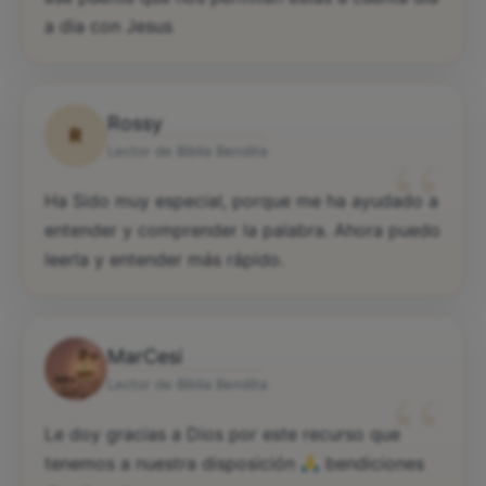
a dia con Jesus
Rossy
R
“
Lector de Biblia Bendita
Ha Sido muy especial, porque me ha ayudado a
entender y comprender la palabra. Ahora puedo
leerla y entender más rápido.
MarCesi
“
Lector de Biblia Bendita
Le doy gracias a Dios por este recurso que
tenemos a nuestra disposición
bendiciones