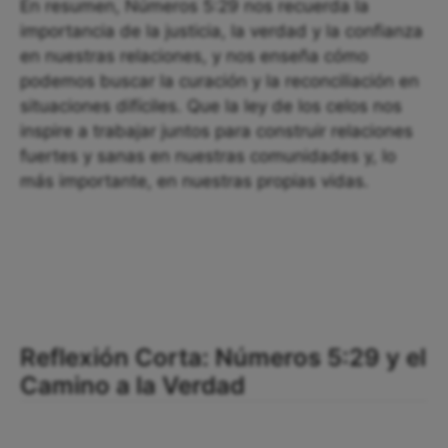
En resumen, Números 5:29 nos recuerda la
importancia de la justicia, la verdad y la confianza
en nuestras relaciones, y nos enseña cómo
podemos buscar la curación y la reconciliación en
situaciones difíciles. Que la ley de los celos nos
inspire a trabajar juntos para construir relaciones
fuertes y sanas en nuestras comunidades y, lo
más importante, en nuestras propias vidas.
Reflexión Corta: Números 5:29 y el
Camino a la Verdad