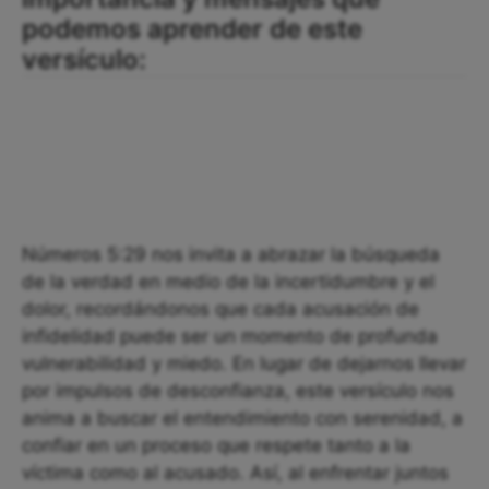
podemos aprender de este
versículo:
Números 5:29 nos invita a abrazar la búsqueda
de la verdad en medio de la incertidumbre y el
dolor, recordándonos que cada acusación de
infidelidad puede ser un momento de profunda
vulnerabilidad y miedo. En lugar de dejarnos llevar
por impulsos de desconfianza, este versículo nos
anima a buscar el entendimiento con serenidad, a
confiar en un proceso que respete tanto a la
víctima como al acusado. Así, al enfrentar juntos