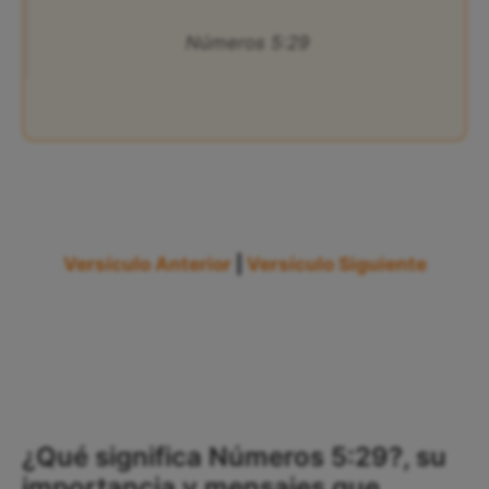
Números 5:29
Versículo Anterior
|
Versículo Siguiente
¿Qué significa Números 5:29?, su
importancia y mensajes que