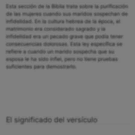
Esta sección de la Biblia trata sobre la purificación
de las mujeres cuando sus maridos sospechan de
infidelidad. En la cultura hebrea de la época, el
matrimonio era considerado sagrado y la
infidelidad era un pecado grave que podía tener
consecuencias dolorosas. Esta ley específica se
refiere a cuando un marido sospecha que su
esposa le ha sido infiel, pero no tiene pruebas
suficientes para demostrarlo.
El significado del versículo