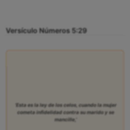
Versículo Números 5:29
‘Esta es la ley de los celos, cuando la mujer
cometa infidelidad contra su marido y se
mancille,’