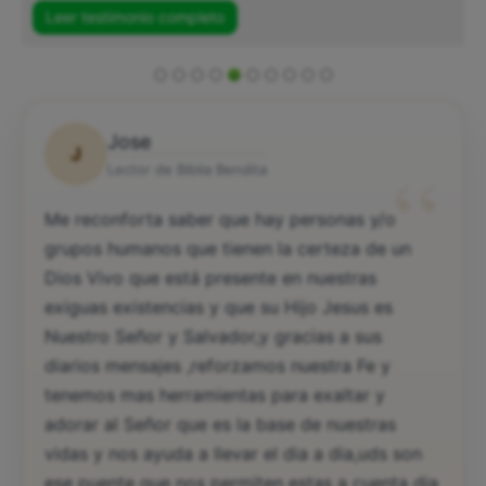
Leer testimonio completo
Jose
J
“
Lector de Biblia Bendita
Me reconforta saber que hay personas y/o
grupos humanos que tienen la certeza de un
Dios Vivo que está presente en nuestras
exiguas existencias y que su Hijo Jesus es
Nuestro Señor y Salvador,y gracias a sus
diarios mensajes ,reforzamos nuestra Fe y
tenemos mas herramientas para exaltar y
adorar al Señor que es la base de nuestras
vidas y nos ayuda a llevar el dia a dia,uds son
ese puente que nos permiten estas a cuenta dia