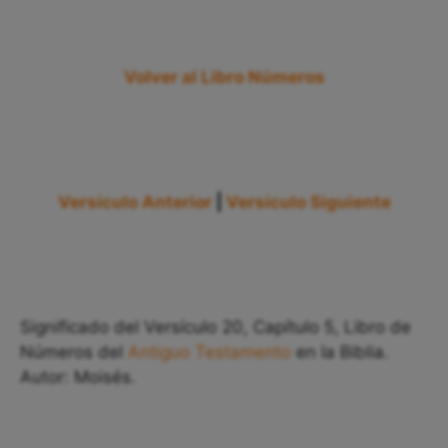
Volver al Libro Números
Versículo Anterior
|
Versículo Siguiente
Significado del Versículo 20, Capítulo 5, Libro de
Números del
Antiguo Testamento
en la Biblia.
Autor: Moisés.