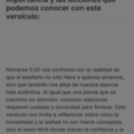
podemos conocer con este
versículo:
Números 5:20 nos confronta con la realidad de
que el adulterio no solo hiere a quienes amamos,
sino que también nos aleja de nuestra esencia
más auténtica. Al igual que una planta que se
marchita sin atención, nuestras relaciones
requieren cuidado y sinceridad para florecer. Este
versículo nos invita a reflexionar sobre cómo la
honestidad y la lealtad no son meros conceptos,
sino el suelo fértil donde crecen la confianza y la