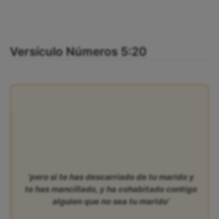
Versículo Números 5:20
‘pero si te has descarriado de tu marido y
te has mancillado, y ha cohabitado contigo
alguien que no sea tu marido’