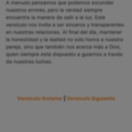
A menudo pensamos que podemos esconder
nuestros errores, pero la verdad siempre
encuentra la manera de salir a la luz. Este
versículo nos invita a ser sinceros y transparentes
en nuestras relaciones. Al final del día, mantener
la honestidad y la lealtad no solo honra a nuestra
pareja, sino que también nos acerca más a Dios,
quien siempre está dispuesto a guiarnos a través
de nuestras luchas.
Versículo Anterior
|
Versículo Siguiente