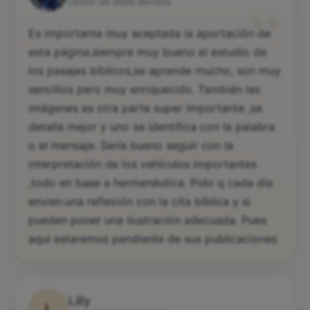
“
Lector de Biblia Bendita
Es importante muy aceptada la aportación de
esta página.siempre muy bueno el estudio de
los pasajes bíblicos,se aprende mucho, son muy
sencillos pero muy enriquecido. También las
imágenes es otra parte super importante ,se
detalla mejor y uno se identifica con la palabra
o el mensaje. Sería bueno seguir con la
interpretación de los vehículos importantes
,todo en base a hermenéutica. Pido q cada día
envien.una reflexión con la cita bíblica y si
pueden poner una ilustración adecuada. Pues
aqui estaremos pendiente de sus publicaciones
Lilly
L