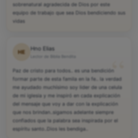
sobrenatural agradecida de Dios por este
equipo de trabajo que sea Dios bendiciendo sus
vidas
Hno Elias
HE
“
Lector de Biblia Bendita
Paz de cristo para todos.. es una bendición
formar parte de esta famila en la fe.. la verdad
me ayudado muchísimo soy lider de una celula
de mi iglesia y me inspiró en cada explicación
del mensaje que voy a dar con la explicación
que nos brindan..sigamos adelante siempre
confiados que la palabra sea inspirada por el
espíritu santo..Dios les bendiga..