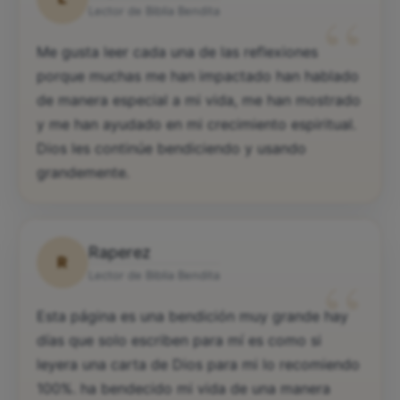
“
Lector de Biblia Bendita
Me gusta leer cada una de las reflexiones
porque muchas me han impactado han hablado
de manera especial a mi vida, me han mostrado
y me han ayudado en mi crecimiento espiritual.
Dios les continúe bendiciendo y usando
grandemente.
Raperez
R
“
Lector de Biblia Bendita
Esta página es una bendición muy grande hay
días que solo escriben para mí es como si
leyera una carta de Dios para mi lo recomiendo
100%. ha bendecido mi vida de una manera