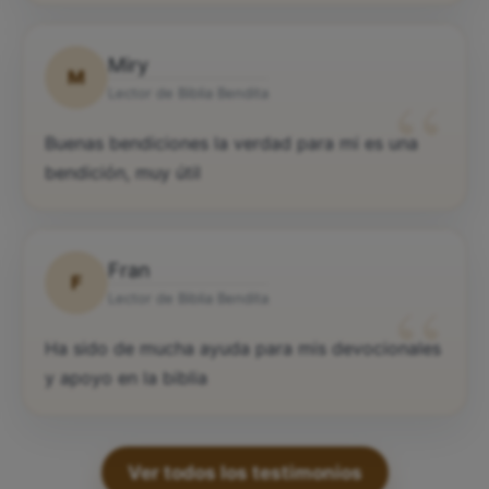
Miry
M
“
Lector de Biblia Bendita
Buenas bendiciones la verdad para mi es una
bendición, muy útil
Fran
F
“
Lector de Biblia Bendita
Ha sido de mucha ayuda para mis devocionales
y apoyo en la biblia
Ver todos los testimonios