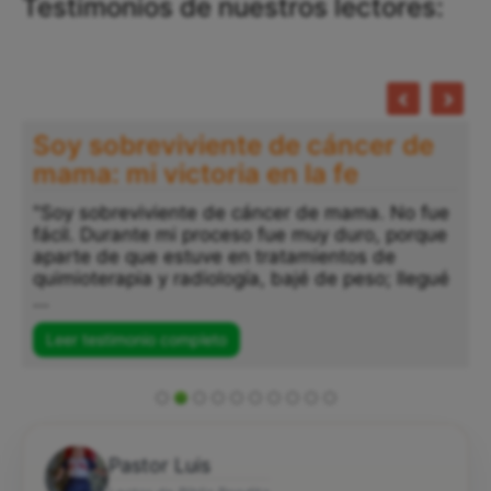
Testimonios de nuestros lectores:
Soy sobreviviente de cáncer de
mama: mi victoria en la fe
"Soy sobreviviente de cáncer de mama. No fue
fácil. Durante mi proceso fue muy duro, porque
aparte de que estuve en tratamientos de
quimioterapia y radiología, bajé de peso; llegué
...
Leer testimonio completo
Pastor Luis