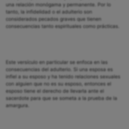
una relación monógama y permanente. Por lo
tanto, la infidelidad o el adulterio son
considerados pecados graves que tienen
consecuencias tanto espirituales como prácticas.
Este versículo en particular se enfoca en las
consecuencias del adulterio. Si una esposa es
infiel a su esposo y ha tenido relaciones sexuales
con alguien que no es su esposo, entonces el
esposo tiene el derecho de llevarla ante el
sacerdote para que se someta a la prueba de la
amargura.