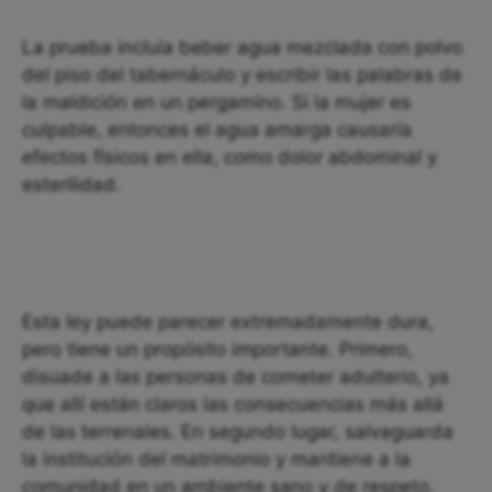
La prueba incluía beber agua mezclada con polvo
del piso del tabernáculo y escribir las palabras de
la maldición en un pergamino. Si la mujer es
culpable, entonces el agua amarga causaría
efectos físicos en ella, como dolor abdominal y
esterilidad.
Esta ley puede parecer extremadamente dura,
pero tiene un propósito importante. Primero,
disuade a las personas de cometer adulterio, ya
que allí están claros las consecuencias más allá
de las terrenales. En segundo lugar, salvaguarda
la institución del matrimonio y mantiene a la
comunidad en un ambiente sano y de respeto.