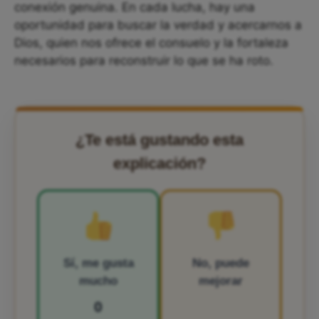
conexión genuina. En cada lucha, hay una
oportunidad para buscar la verdad y acercarnos a
Dios, quien nos ofrece el consuelo y la fortaleza
necesarios para reconstruir lo que se ha roto.
¿Te está gustando esta
explicación?
Sí, me gusta
No, puede
mucho
mejorar
0