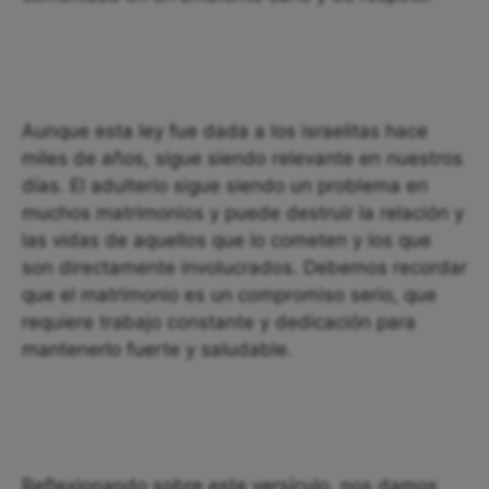
Aunque esta ley fue dada a los israelitas hace
miles de años, sigue siendo relevante en nuestros
días. El adulterio sigue siendo un problema en
muchos matrimonios y puede destruir la relación y
las vidas de aquellos que lo cometen y los que
son directamente involucrados. Debemos recordar
que el matrimonio es un compromiso serio, que
requiere trabajo constante y dedicación para
mantenerlo fuerte y saludable.
Reflexionando sobre este versículo, nos damos