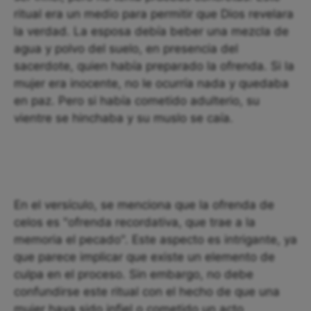
ritual era un medio para permitir que Dios revelara
la verdad. La esposa debía beber una mezcla de
agua y polvo del suelo, en presencia del
sacerdote, quien había preparado la ofrenda. Si la
mujer era inocente, no le ocurría nada y quedaba
en paz. Pero si había cometido adulterio, su
vientre se hinchaba y su muslo se caía.
En el versículo, se menciona que la ofrenda de
celos es "ofrenda recordativa, que trae a la
memoria el pecado". Este aspecto es intrigante, ya
que parece implicar que existe un elemento de
culpa en el proceso. Sin embargo, no debe
confundirse este ritual con el hecho de que una
mujer haya sido infiel o cometido un acto