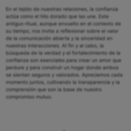
En el tejido de nuestras relaciones, la confianza
actúa como el hilo dorado que las une. Este
antiguo ritual, aunque envuelto en el contexto de
su tiempo, nos invita a reflexionar sobre el valor
de la comunicación abierta y la sinceridad en
nuestras interacciones. Al fin y al cabo, la
búsqueda de la verdad y el fortalecimiento de la
confianza son esenciales para crear un amor que
perdure y para construir un hogar donde ambos
se sientan seguros y valorados. Apreciemos cada
momento juntos, cultivando la transparencia y la
comprensión que son la base de nuestro
compromiso mutuo.