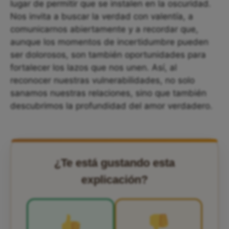
lugar de permitir que se instalen en la oscuridad.
Nos invita a buscar la verdad con valentía, a
comunicarnos abiertamente y a recordar que,
aunque los momentos de incertidumbre pueden
ser dolorosos, son también oportunidades para
fortalecer los lazos que nos unen. Así, al
reconocer nuestras vulnerabilidades, no solo
sanamos nuestras relaciones, sino que también
descubrimos la profundidad del amor verdadero.
¿Te está gustando esta
explicación?