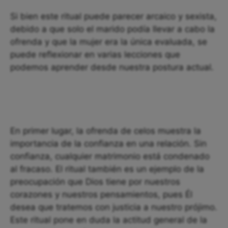
Si bien este ritual puede parecer arcaico y sexista,
debido a que solo el marido podía llevar a cabo la
ofrenda y que la mujer era la única evaluada, se
puede reflexionar en varias lecciones que
podemos aprender desde nuestra postura actual.
En primer lugar, la ofrenda de celos muestra la
importancia de la confianza en una relación. Sin
confianza, cualquier matrimonio está condenado
al fracaso. El ritual también es un ejemplo de la
preocupación que Dios tiene por nuestros
corazones y nuestros pensamientos, pues Él
desea que tratemos con justicia a nuestro prójimo.
Este ritual pone en duda la actitud general de la