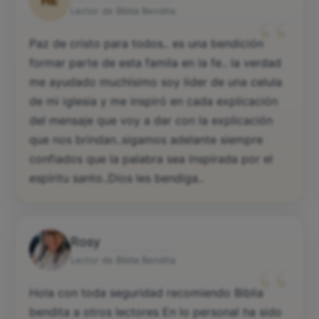
HE
“
Lector de Biblia Bendita
Paz de cristo para todos.. es una bendición
formar parte de esta famila en la fe.. la verdad
me ayudado muchísimo soy lider de una celula
de mi iglesia y me inspiró en cada explicación
del mensaje que voy a dar con la explicación
que nos brindan..sigamos adelante siempre
confiados que la palabra sea inspirada por el
espíritu santo..Dios les bendiga..
Rosy
“
Lector de Biblia Bendita
Hola con toda seguridad recomiendo Biblia
bendita a otros lectores En lo personal ha sido