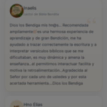
Inaelis
“
Lector de Biblia Bendita
Dios los Bendiga mis hn@s... Recomendada
ampliamente
es una hermosa experiencia de
aprendizaje y de gran Bendición, me ha
ayudado a trazar correctamente la escritura y a
interpretar versículos bíblicos que se me
dificultaban, es muy dinámica y amena la
enseñanza...el permitirnos interactuar facilita y
motiva la retroalimentación...Agradecida al
Señor por cada uno de ustedes y por esta
acertada herramienta....Dios los Bendiga
Hno Elias