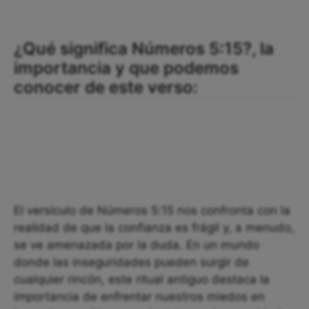
¿Qué significa Números 5:15?, la
importancia y que podemos
conocer de este verso:
El versículo de Números 5:15 nos confronta con la
realidad de que la confianza es frágil y, a menudo,
se ve amenazada por la duda. En un mundo
donde las inseguridades pueden surgir de
cualquier rincón, este ritual antiguo destaca la
importancia de enfrentar nuestros miedos en