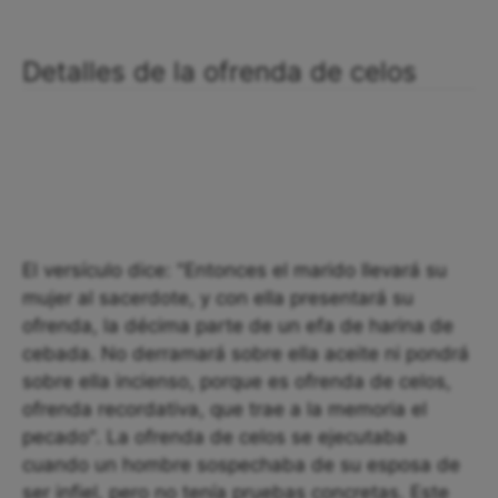
Detalles de la ofrenda de celos
El versículo dice: "Entonces el marido llevará su
mujer al sacerdote, y con ella presentará su
ofrenda, la décima parte de un efa de harina de
cebada. No derramará sobre ella aceite ni pondrá
sobre ella incienso, porque es ofrenda de celos,
ofrenda recordativa, que trae a la memoria el
pecado". La ofrenda de celos se ejecutaba
cuando un hombre sospechaba de su esposa de
ser infiel, pero no tenía pruebas concretas. Este