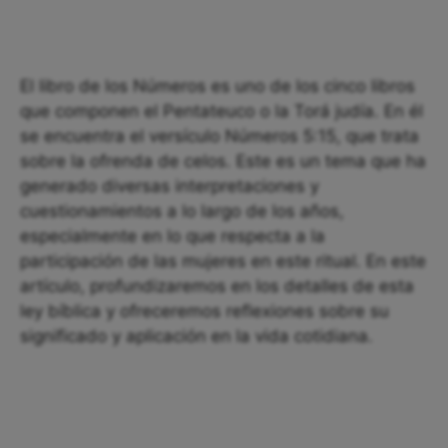
El libro de los Números es uno de los cinco libros
que componen el Pentateuco o la Torá judía. En él
se encuentra el versículo Números 5:15, que trata
sobre la ofrenda de celos. Este es un tema que ha
generado diversas interpretaciones y
cuestionamientos a lo largo de los años,
especialmente en lo que respecta a la
participación de las mujeres en este ritual. En este
artículo, profundizaremos en los detalles de esta
ley bíblica y ofreceremos reflexiones sobre su
significado y aplicación en la vida cotidiana.