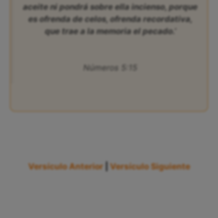
aceite ni pondrá sobre ella incienso, porque
es ofrenda de celos, ofrenda recordativa,
que trae a la memoria el pecado.’
Números 5:15
Versículo Anterior
|
Versículo Siguiente