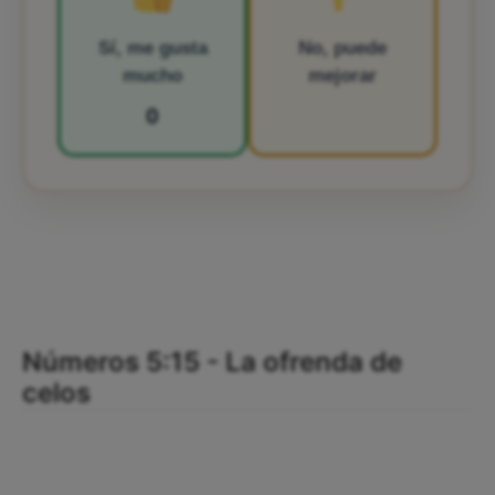
Sí, me gusta
No, puede
mucho
mejorar
0
Números 5:15 - La ofrenda de
celos