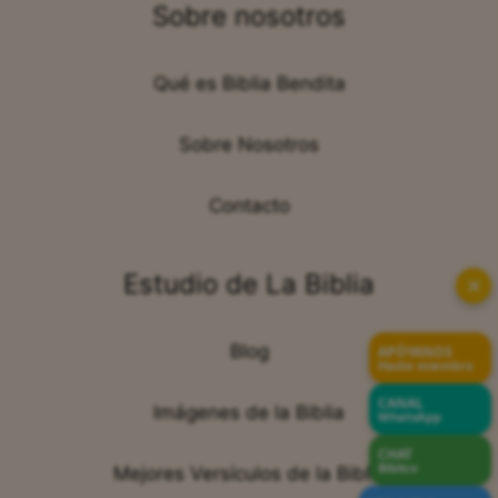
Sobre nosotros
Qué es Biblia Bendita
Sobre Nosotros
Contacto
Estudio de La Biblia
✕
Blog
APÓYANOS
Hazte miembro
CANAL
Imágenes de la Biblia
WhatsApp
CHAT
Bíblico
Mejores Versículos de la Biblia