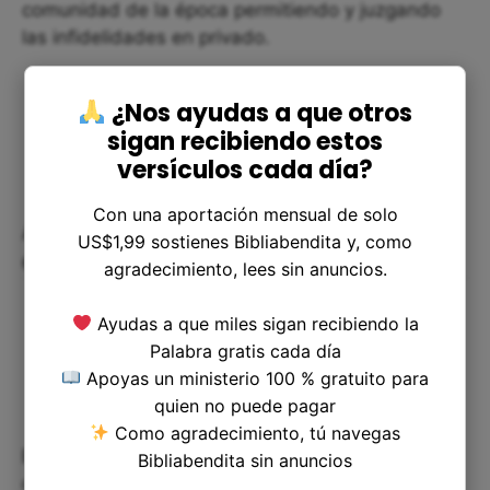
comunidad de la época permitiendo y juzgando
las infidelidades en privado.
¿Nos ayudas a que otros
sigan recibiendo estos
versículos cada día?
Con una aportación mensual de solo
Aplicación de la ofrenda de celos
US$1,99 sostienes Bibliabendita y, como
en la vida cotidiana
agradecimiento, lees sin anuncios.
Ayudas a que miles sigan recibiendo la
Palabra gratis cada día
Apoyas un ministerio 100 % gratuito para
quien no puede pagar
Como agradecimiento, tú navegas
En la vida cotidiana, el precepto de la ofrenda de
Bibliabendita sin anuncios
celos nos lleva a reflexionar sobre cómo