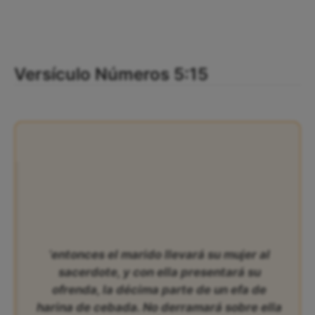
Versículo Números 5:15
‘entonces el marido llevará su mujer al
sacerdote, y con ella presentará su
ofrenda, la décima parte de un efa de
harina de cebada. No derramará sobre ella