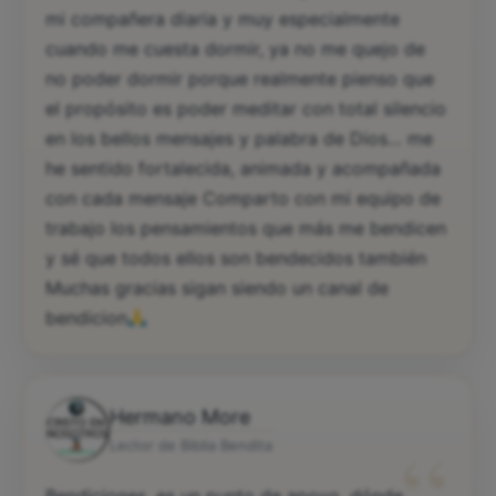
mi compañera diaria y muy especialmente
cuando me cuesta dormir, ya no me quejo de
no poder dormir porque realmente pienso que
el propósito es poder meditar con total silencio
en los bellos mensajes y palabra de Dios… me
he sentido fortalecida, animada y acompañada
con cada mensaje Comparto con mi equipo de
trabajo los pensamientos que más me bendicen
y sé que todos ellos son bendecidos también
Muchas gracias sigan siendo un canal de
bendicion
Hermano More
“
Lector de Biblia Bendita