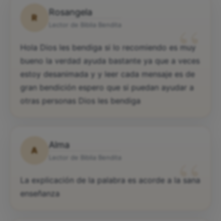
Rosangela
R
“
Lector de Biblia Bendita
Hola Dios les bendiga si lo recomiendo es muy
bueno la verdad ayuda bastante ya que a veces
estoy desanimada y y leer cada mensaje es de
gran bendición espero que si puedan ayudar a
otras personas Dios les bendiga
Alma
A
“
Lector de Biblia Bendita
La explicación de la palabra es acorde a la sana
enseñanza