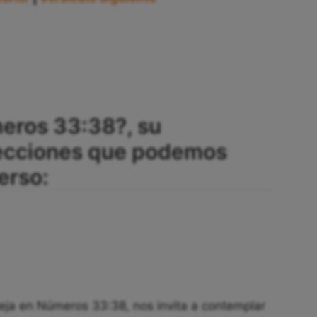
eros 33:38?, su
 lecciones que podemos
erso:
leja en Números 33:38, nos invita a contemplar