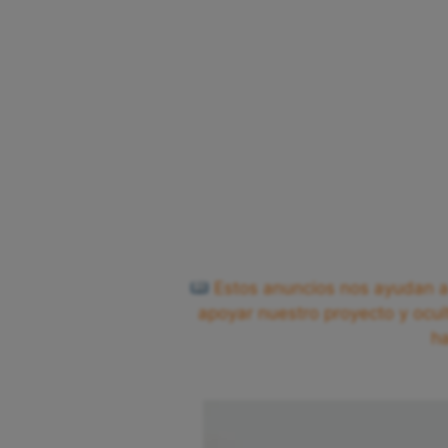
Estos anuncios nos ayudan a 
apoyar nuestro proyecto y ocul
h