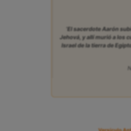
‘El sacerdote Aarón sub
Jehová, y allí murió a los 
Israel de la tierra de Egip
N
Versículo Ant