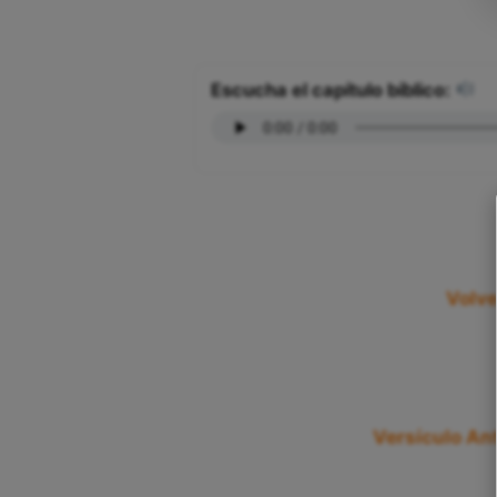
Escucha el capítulo bíblico:
Volve
Versículo Ant