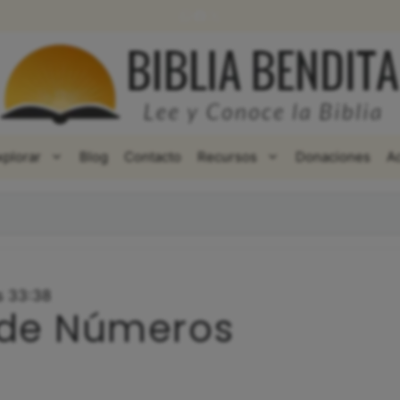
WhatsApp
Facebook
X
xplorar
Blog
Contacto
Recursos
Donaciones
A
s 33:38
 de Números