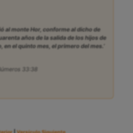
ió al monte Hor, conforme al dicho de
cuarenta años de la salida de los hijos de
to, en el quinto mes, el primero del mes.’
úmeros 33:38
erior
|
Versículo Siguiente