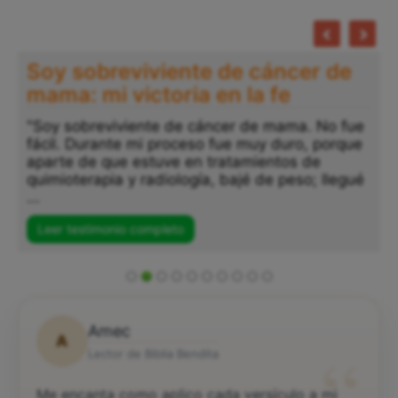
Soy sobreviviente de cáncer de
mama: mi victoria en la fe
"Soy sobreviviente de cáncer de mama. No fue
fácil. Durante mi proceso fue muy duro, porque
"
aparte de que estuve en tratamientos de
a
quimioterapia y radiología, bajé de peso; llegué
p
...
s
..
Leer testimonio completo
Amec
A
“
Lector de Biblia Bendita
Me encanta como aplico cada versículo a mi