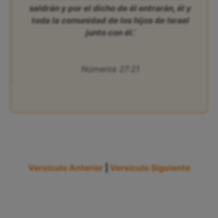
saldrán y por el dicho de él entrarán, él y
toda la comunidad de los hijos de Israel
junto con él.’
Números 27:21
Versículo Anterior
|
Versículo Siguiente