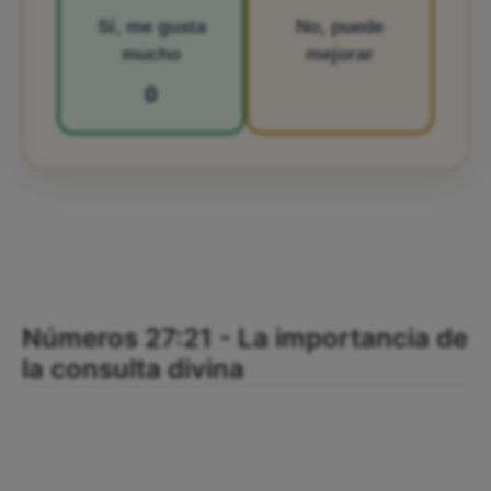
Sí, me gusta
No, puede
mucho
mejorar
0
Números 27:21 - La importancia de
la consulta divina