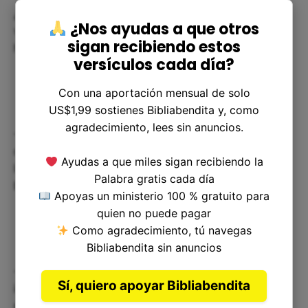
¿Cómo podemos aplicar la enseñanza de este
¿Nos ayudas a que otros
versículo de la Biblia a nuestra vida diaria? Aquí
sigan recibiendo estos
hay algunas formas prácticas:
versículos cada día?
Con una aportación mensual de solo
US$1,99 sostienes Bibliabendita y, como
agradecimiento, lees sin anuncios.
- Busca tiempo para la oración y la meditación
diarias. Tómate el tiempo para reflexionar sobre
Ayudas a que miles sigan recibiendo la
las decisiones importantes que debas tomar, y
Palabra gratis cada día
busca la dirección de Dios a través de la oración.
Apoyas un ministerio 100 % gratuito para
quien no puede pagar
Como agradecimiento, tú navegas
Bibliabendita sin anuncios
- Sé paciente. La respuesta de Dios puede no ser
Sí, quiero apoyar Bibliabendita
inmediata, pero confía en que te llegará en el
momento adecuado.