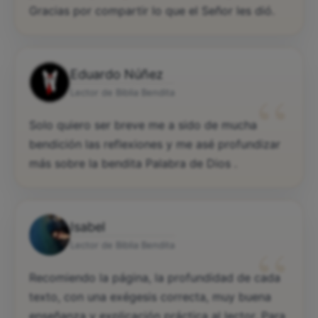
Gracias por compartir lo que el Señor les dió.
Eduardo Núñez
“
Lector de Biblia Bendita
Solo quiero ser breve me a sido de mucha
bendición las reflexiones y me asé profundizar
más sobre la bendita Palabra de Dios .
Isabel
“
Lector de Biblia Bendita
Recomiendo la página, la profundidad de cada
texto, con una exégesis correcta, muy buena
enseñanza y explicación práctica al lector. Para