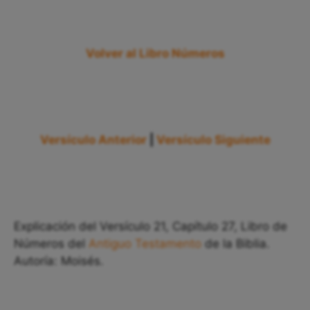
Volver al Libro Números
Versículo Anterior
|
Versículo Siguiente
Explicación del Versículo 21, Capítulo 27, Libro de
Números del
Antiguo Testamento
de la Biblia.
Autoría: Moisés.