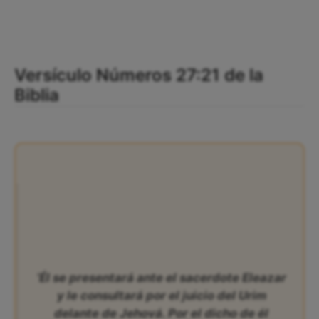
Versículo Números 27:21 de la
Biblia
‘Él se presentará ante el sacerdote Eleazar
y le consultará por el juicio del Urim
delante de Jehová. Por el dicho de él