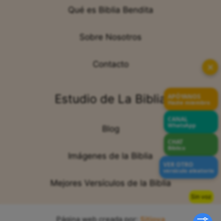
Qué es Biblia Bendita
Sobre Nosotros
Contacto
✕
Estudio de La Biblia
APÓYANOS
Hazte miembro
CANAL
WhatsApp
Blog
CHAT
Bíblico
Imágenes de la Biblia
VER OTRO
versículo aleatorio
Mejores Versículos de la Biblia
Sin voz
Página web creada por:
Sitiova