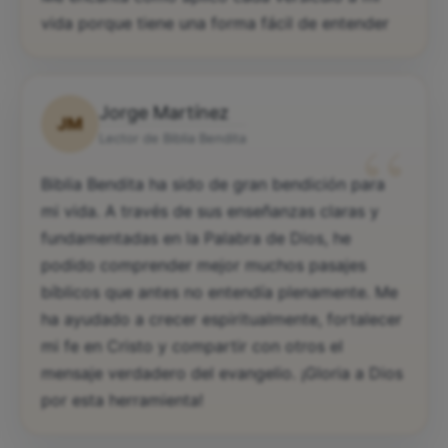
vida porque tiene una forma fácil de entender
Jorge Martínez
JM
“
Lector de Biblia Bendita
Biblia Bendita ha sido de gran bendición para
mi vida. A través de sus enseñanzas claras y
fundamentadas en la Palabra de Dios, he
podido comprender mejor muchos pasajes
bíblicos que antes no entendía plenamente. Me
ha ayudado a crecer espiritualmente, fortalecer
mi fe en Cristo y compartir con otros el
mensaje verdadero del evangelio. ¡Gloria a Dios
por esta herramienta!