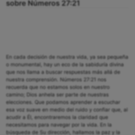
sobre Números 27:21
En cada decisión de nuestra vida, ya sea pequeña
o monumental, hay un eco de la sabiduría divina
que nos llama a buscar respuestas más allá de
nuestra comprensión. Números 27:21 nos
recuerda que no estamos solos en nuestro
camino; Dios anhela ser parte de nuestras
elecciones. Que podamos aprender a escuchar
esa voz suave en medio del ruido y confiar que, al
acudir a Él, encontraremos la claridad que
necesitamos para navegar por la vida. En la
búsqueda de Su dirección, hallamos la paz y la