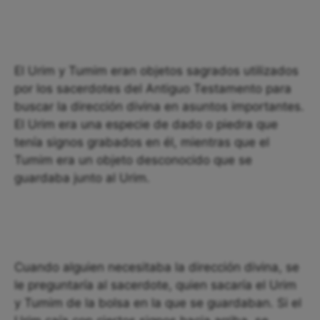
El Urim y Tumim eran objetos sagrados utilizados
por los sacerdotes del Antiguo Testamento para
buscar la dirección divina en asuntos importantes.
El Urim era una especie de dado o piedra que
tenía signos grabados en él, mientras que el
Tumim era un objeto desconocido que se
guardaba junto al Urim.
Cuando alguien necesitaba la dirección divina, se
le preguntaría al sacerdote, quien sacaría el Urim
y Tumim de la bolsa en la que se guardaban. Si el