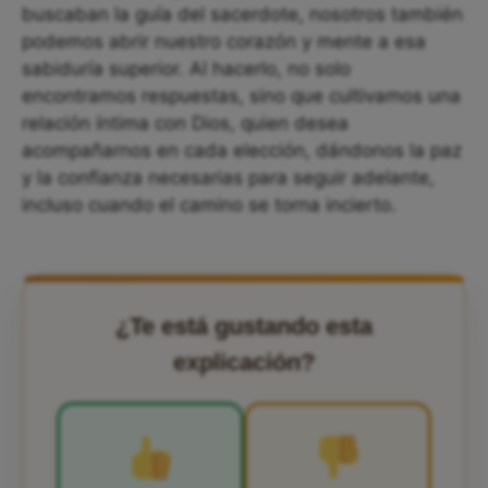
buscaban la guía del sacerdote, nosotros también
podemos abrir nuestro corazón y mente a esa
sabiduría superior. Al hacerlo, no solo
encontramos respuestas, sino que cultivamos una
relación íntima con Dios, quien desea
acompañarnos en cada elección, dándonos la paz
y la confianza necesarias para seguir adelante,
incluso cuando el camino se torna incierto.
¿Te está gustando esta
explicación?