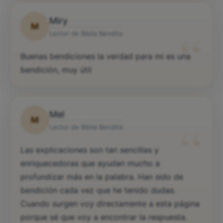
Miry
M
“
Lector de Biblia Bendita
Buenas bendiciones la verdad para mi es una
bendición, muy útil
Mel
M
“
Lector de Biblia Bendita
Las explicaciones son tan sencillas y
enriquecedoras que ayudan mucho a
profundizar más en la palabra. Han sido de
bendición cada vez que he tenido dudas.
Cuando surgen voy directamente a esta página
porque sé que voy a encontrar la respuesta.