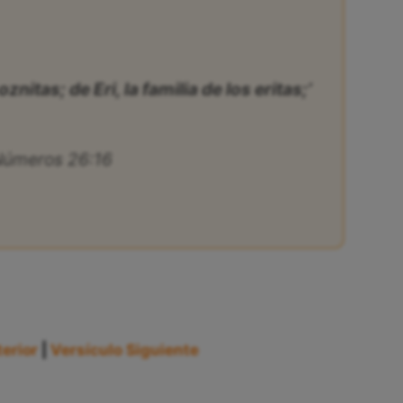
oznitas; de Eri, la familia de los eritas;’
úmeros 26:16
erior
|
Versículo Siguiente