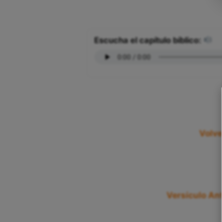
Escucha el capítulo bíblico:
Volve
Versículo Ant