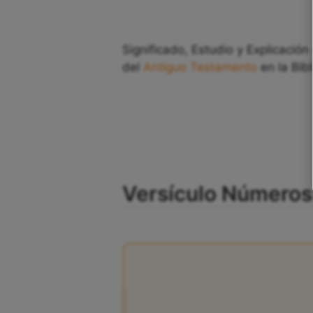
Significado, Estudio y Explicación
del
Antiguo Testamento
en la Bibl
Versículo Números 