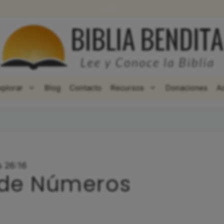
WhatsApp
Facebook
X
xplorar
Blog
Contacto
Recursos
Donaciones
A
s 26:16
 de Números