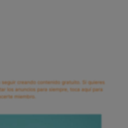
seguir creando contenido gratuito. Si quieres
tar los anuncios para siempre, toca aquí para
acerte miembro.