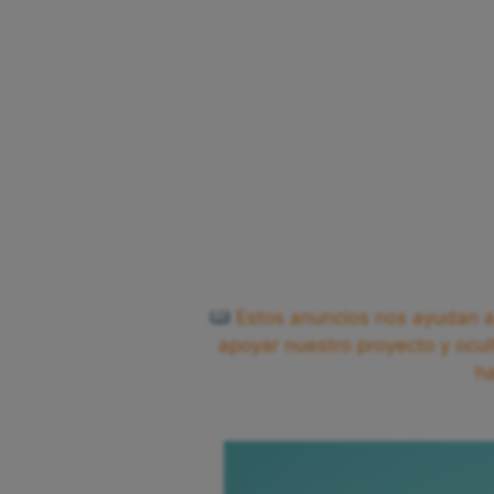
Estos anuncios nos ayudan a 
apoyar nuestro proyecto y ocul
h