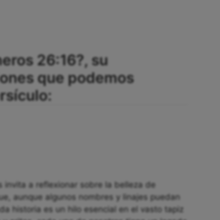
eros 26:16?, su
ciones que podemos
rsículo:
invita a reflexionar sobre la belleza de
ue, aunque algunos nombres y linajes puedan
 historia es un hilo esencial en el vasto tapiz