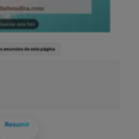
Guardar esta foto
os anuncios de esta página
Resumir