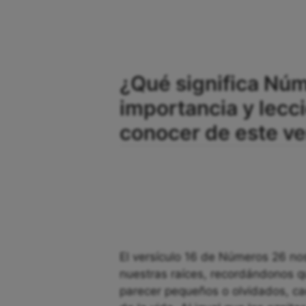
¿Qué significa Núm
importancia y lec
conocer de este ve
El versículo 16 de Números 26 nos 
nuestras raíces, recordándonos q
parecer pequeños o olvidados, cada