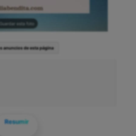
Guardar esta foto
os anuncios de esta página
Resumir