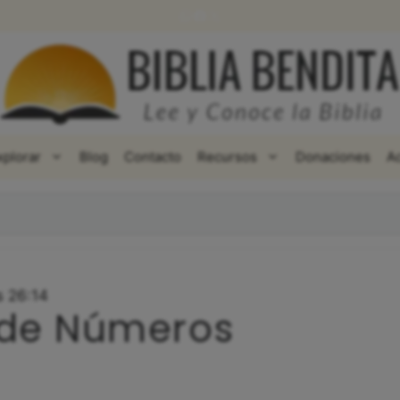
WhatsApp
Facebook
X
xplorar
Blog
Contacto
Recursos
Donaciones
A
s 26:14
 de Números