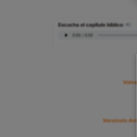
Escucha el capítulo bíblico:
Volve
Versículo Ant