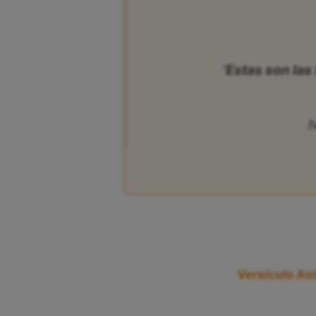
‘Estas son las 
N
Versículo Ant