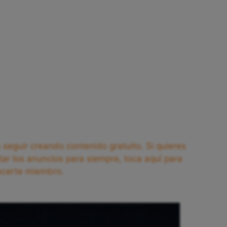
seguir creando contenido gratuito. Si quieres
tar los anuncios para siempre, toca aquí para
acerte miembro.