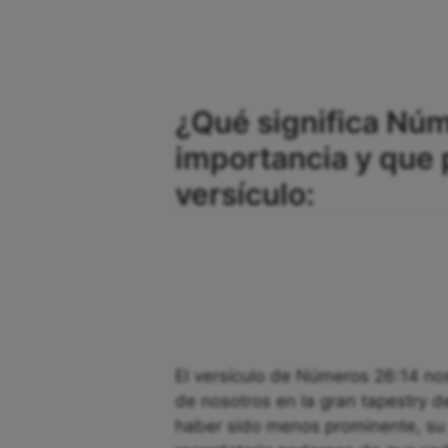
¿Qué significa Núm
importancia y que
versículo:
El versículo de Números 26:14 nos 
de nosotros en la gran tapestry d
haber sido menos prominente, su p