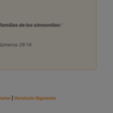
familias de los simeonitas:’
úmeros 26:14
erior
|
Versículo Siguiente