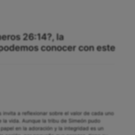
eros 26:14?, la
 podemos conocer con este
invita a reflexionar sobre el valor de cada uno
e la vida. Aunque la tribu de Simeón pudo
apel en la adoración y la integridad es un