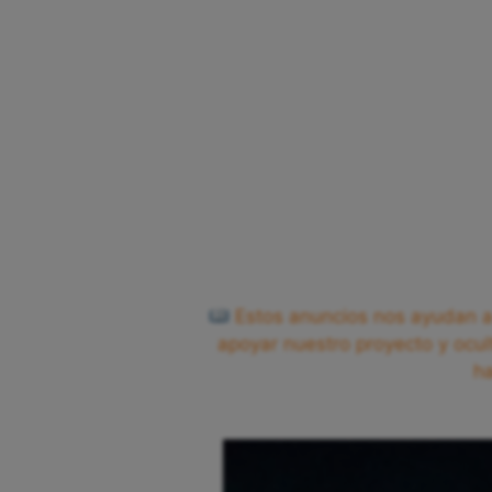
Estos anuncios nos ayudan a 
apoyar nuestro proyecto y ocul
h