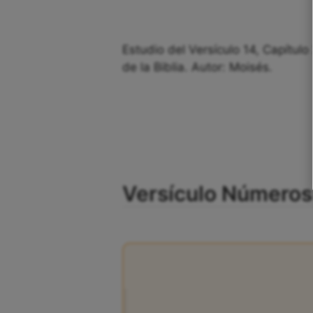
Estudio del Versículo 14, Capítul
de la Biblia. Autor: Moisés.
Versículo Números