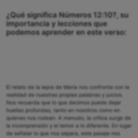
¿Qué significa Números 12:10?, su
importancia y lecciones que
podemos aprender en este verso:
El relato de la lepra de María nos confronta con la
realidad de nuestras propias palabras y juicios.
Nos recuerda que lo que decimos puede dejar
huellas profundas, tanto en nosotros como en
quienes nos rodean. A menudo, la crítica surge de
la incomprensión y el temor a lo diferente. En lugar
de señalar lo que nos separa, este pasaje nos