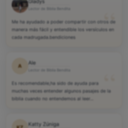
Gladys
“
Lector de Biblia Bendita
Me ha ayudado a poder compartir con otros de
manera más fácil y entendible los versículos en
cada madrugada.bendiciones
Ale
A
“
Lector de Biblia Bendita
Es recomendable,ha sido de ayuda para
muchas veces entender algunos pasajes de la
biblia cuando no entendemos al leer...
Katty Zúniga
KZ