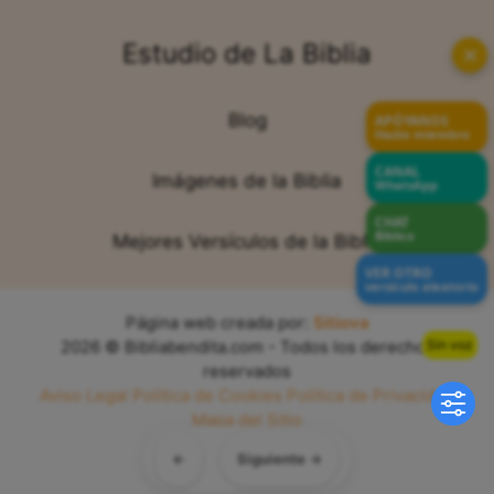
Estudio de La Biblia
✕
Blog
APÓYANOS
Hazte miembro
CANAL
Imágenes de la Biblia
WhatsApp
CHAT
Bíblico
Mejores Versículos de la Biblia
VER OTRO
versículo aleatorio
Página web creada por:
Sitiova
Sin voz
2026 © Bibliabendita.com - Todos los derechos
reservados
Aviso Legal
Política de Cookies
Política de Privacidad
Mapa del Sitio
←
Siguiente →