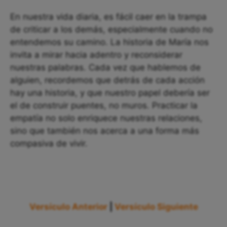
En nuestra vida diaria, es fácil caer en la trampa
de criticar a los demás, especialmente cuando no
entendemos su camino. La historia de María nos
invita a mirar hacia adentro y reconsiderar
nuestras palabras. Cada vez que hablemos de
alguien, recordemos que detrás de cada acción
hay una historia, y que nuestro papel debería ser
el de construir puentes, no muros. Practicar la
empatía no solo enriquece nuestras relaciones,
sino que también nos acerca a una forma más
compasiva de vivir.
Versículo Anterior
|
Versículo Siguiente