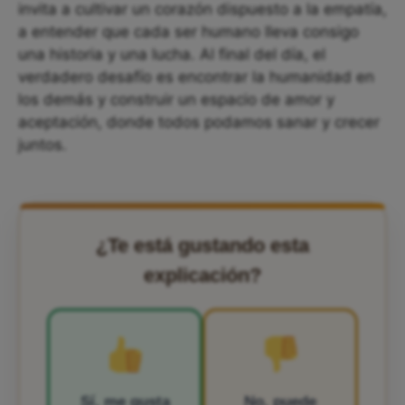
invita a cultivar un corazón dispuesto a la empatía,
a entender que cada ser humano lleva consigo
una historia y una lucha. Al final del día, el
verdadero desafío es encontrar la humanidad en
los demás y construir un espacio de amor y
aceptación, donde todos podamos sanar y crecer
juntos.
¿Te está gustando esta
explicación?
Sí, me gusta
No, puede