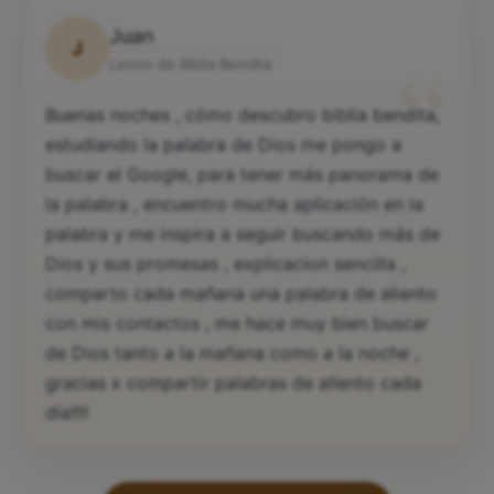
Juan
J
“
Lector de Biblia Bendita
Buenas noches , cómo descubro biblia bendita,
estudiando la palabra de Dios me pongo a
buscar el Google, para tener más panorama de
la palabra , encuentro mucha aplicación en la
palabra y me inspira a seguir buscando más de
Dios y sus promesas , explicacion sencilla ,
comparto cada mañana una palabra de aliento
con mis contactos , me hace muy bien buscar
de Dios tanto a la mañana como a la noche ,
gracias x compartir palabras de aliento cada
día!!!!