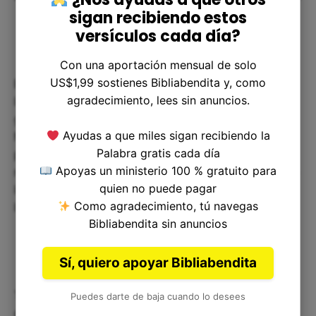
sigan recibiendo estos
versículos cada día?
Con una aportación mensual de solo
US$1,99 sostienes Bibliabendita y, como
En primer lugar, Números 12:10 nos recuerda que
agradecimiento, lees sin anuncios.
la crítica y el chisme pueden tener consecuencias
graves, incluso si no los percibimos de inmediato.
Ayudas a que miles sigan recibiendo la
María fue castigada por hablar mal de Moisés,
Palabra gratis cada día
pero su lepra también podría haber sido un
Apoyas un ministerio 100 % gratuito para
recordatorio para los demás de que hablar mal de
quien no puede pagar
los demás es algo que no debe ser tomado a la
Como agradecimiento, tú navegas
ligera.
Bibliabendita sin anuncios
Sí, quiero apoyar Bibliabendita
También podemos reflexionar sobre la forma en
Puedes darte de baja cuando lo desees
que tratamos a aquellos que consideramos