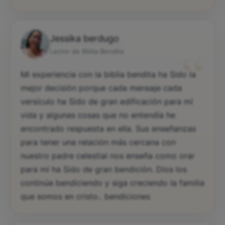
Jessika berdugo
“
Lector de Biblia Bendita
Mi experiencia con la biblia bendita ha Sido la
mejor decisión porque cada mensaje cada
versículo ha Sido de gran edificación para mí
vida y algunas cosas que no entendía he
encontrado respuesta en ella. Sus enseñanzas
para tener una relación más cercana con
nuestro padre celestial nos enseña como orar
para mí ha Sido de gran bendición. Díos los
continúe bendiciendo y siga creciendo la familia
que somos en cristo.. bendiciones