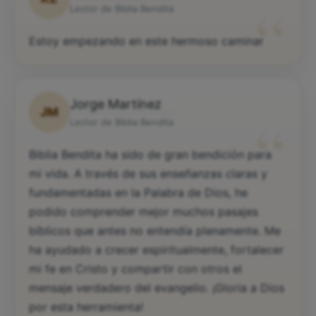
“
Lector de Biblia Bendita
Estoy empezando en este hermoso caminar
Jorge Martínez
JM
“
Lector de Biblia Bendita
Biblia Bendita ha sido de gran bendición para
mi vida. A través de sus enseñanzas claras y
fundamentadas en la Palabra de Dios, he
podido comprender mejor muchos pasajes
bíblicos que antes no entendía plenamente. Me
ha ayudado a crecer espiritualmente, fortalecer
mi fe en Cristo y compartir con otros el
mensaje verdadero del evangelio. ¡Gloria a Dios
por esta herramienta!