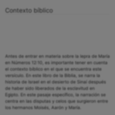
Contexto bíblico
Antes de entrar en materia sobre la lepra de María
en Números 12:10, es importante tener en cuenta
el contexto bíblico en el que se encuentra este
versículo. En este libro de la Biblia, se narra la
historia de Israel en el desierto de Sinaí después
de haber sido liberados de la esclavitud en
Egipto. En este pasaje específico, la narración se
centra en las disputas y celos que surgieron entre
los hermanos Moisés, Aarón y María.