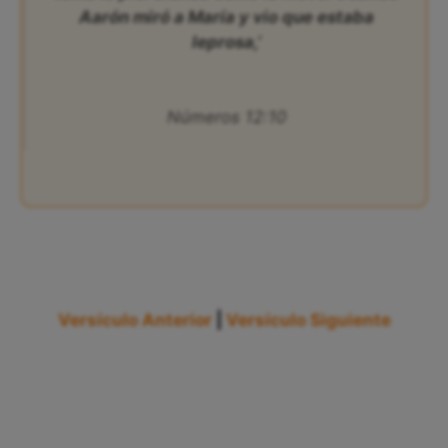
Aarón miró a María y vio que estaba
leprosa,’
Números 12:10
Versículo Anterior
|
Versículo Siguiente