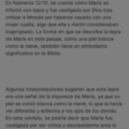
En Números 12:10, se cuenta cómo María se
infectó con lepra y fue castigada por Dios tras
criticar a Moisés por haberse casado con una
mujer cusita, algo que ella y Aarón consideraban
inapropiado. La forma en que se describe la lepra
de María en este pasaje, como una piel blanca
como la nieve, también tiene un simbolismo
significativo en la Biblia.
Algunas interpretaciones sugieren que esta lepra
era una señal de la impureza de María, ya que su
piel se volvió blanca como la nieve, lo que la hacía
ver diferente y enferma a los ojos de los demás.
En este sentido, se podría decir que María fue
castigada por ser crítica y desobediente ante la