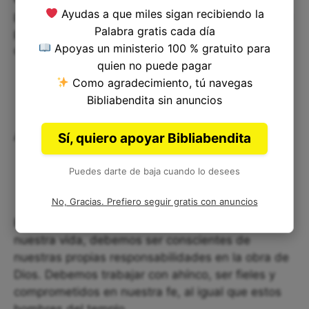
Ayudas a que miles sigan recibiendo la
podemos lograr grandes cosas y tener un impacto
Palabra gratis cada día
positivo en nuestras vidas y en la vida de los
Apoyas un ministerio 100 % gratuito para
demás.
quien no puede pagar
Como agradecimiento, tú navegas
Bibliabendita sin anuncios
Aplicación en nuestra vida:
Sí, quiero apoyar Bibliabendita
Puedes darte de baja cuando lo desees
No, Gracias. Prefiero seguir gratis con anuncios
Para aplicar la enseñanza de Nehemías 12:16 en
nuestra vida, debemos ser conscientes de
nuestras propias responsabilidades en la obra de
Dios. Debemos trabajar con ahínco, ser fieles y
comprometidos en nuestra fe, al igual que estos