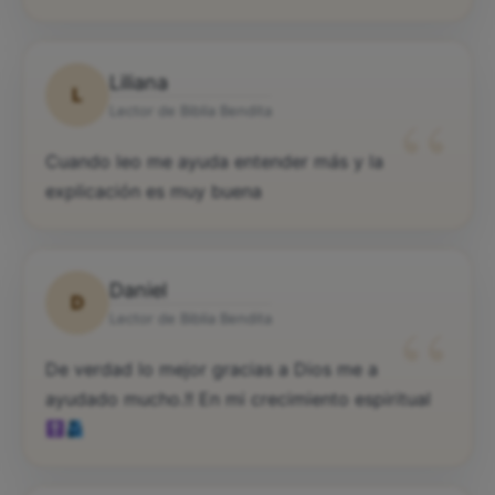
Liliana
L
“
Lector de Biblia Bendita
Cuando leo me ayuda entender más y la
explicación es muy buena
Daniel
D
“
Lector de Biblia Bendita
De verdad lo mejor gracias a Dios me a
ayudado mucho.!! En mi crecimiento espiritual