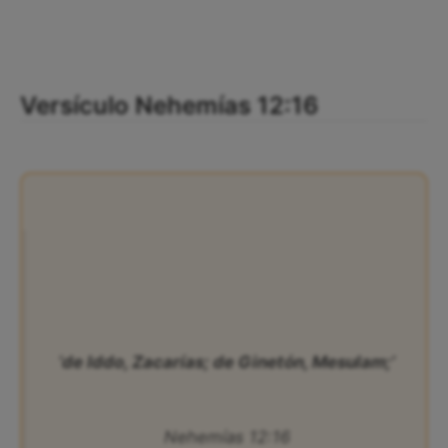
Versículo Nehemías 12:16
‘de Iddo, Zacarías; de Ginetón, Mesulam;’
Nehemías 12:16