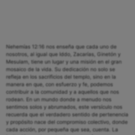
Nehemías 12:16 nos enseña que cada uno de
nosotros, al igual que Iddo, Zacarías, Ginetón y
Mesulam, tiene un lugar y una misión en el gran
mosaico de la vida. Su dedicación no solo se
refleja en los sacrificios del templo, sino en la
manera en que, con esfuerzo y fe, podemos
contribuir a la comunidad y a aquellos que nos
rodean. En un mundo donde a menudo nos
sentimos solos y abrumados, este versículo nos
recuerda que el verdadero sentido de pertenencia
y propósito nace del compromiso colectivo, donde
cada acción, por pequeña que sea, cuenta. La