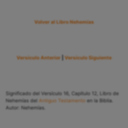
Volver al Libro Nehemías
Versículo Anterior
|
Versículo Siguiente
Significado del Versículo 16, Capítulo 12, Libro de
Nehemías del
Antiguo Testamento
en la Biblia.
Autor: Nehemías.