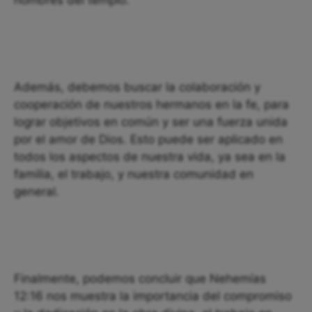
hombres del templo.
Además, debemos buscar la colaboración y
cooperación de nuestros hermanos en la fe, para
lograr objetivos en común y ser una fuerza unida
por el amor de Dios. Esto puede ser aplicado en
todos los aspectos de nuestra vida, ya sea en la
familia, el trabajo, y nuestra comunidad en
general.
Finalmente, podemos concluir que Nehemías
12:16 nos muestra la importancia del compromiso