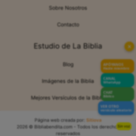
Sobre Nosotros
Contacto
Estudio de La Biblia
✕
Blog
APÓYANOS
Hazte miembro
CANAL
Imágenes de la Biblia
WhatsApp
CHAT
Bíblico
Mejores Versículos de la Biblia
VER OTRO
versículo aleatorio
Página web creada por:
Sitiova
Sin voz
2026 © Bibliabendita.com - Todos los derechos
reservados