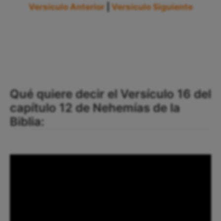
Versículo Anterior
|
Versículo Siguiente
Qué quiere decir el Versículo 16 del
capítulo 12 de Nehemías de la
Biblia: