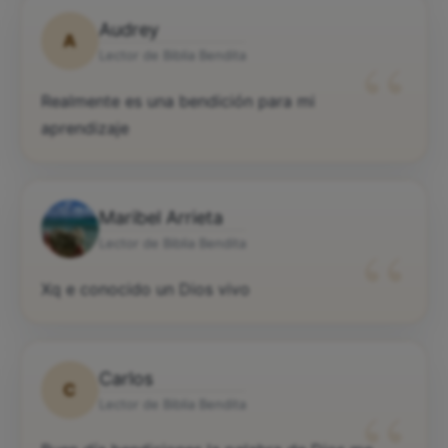
Audrey
A
“
Lector de Biblia Bendita
Realmente es una bendición para mi
aprendizaje
Maribel Arrieta
“
Lector de Biblia Bendita
Xq e conocido un Dios vivo
Carlos
C
“
Lector de Biblia Bendita