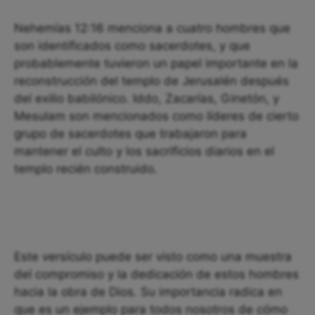
Nehemías 12:16 menciona a cuatro hombres que
son identificados como sacerdotes, y que
probablemente tuvieron un papel importante en la
reconstrucción del templo de Jerusalén después
del exilio babilónico. Iddo, Zacarías, Ginetón, y
Mesulam son mencionados como líderes de cierto
grupo de sacerdotes que trabajaron para
mantener el culto y los sacrificios diarios en el
templo recién construido.
Este versículo puede ser visto como una muestra
del compromiso y la dedicación de estos hombres
hacia la obra de Dios. Su importancia radica en
que es un ejemplo para todos nosotros de cómo