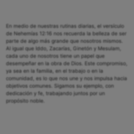
En medio de nuestras rutinas diarias, el versículo
de Nehemías 12:16 nos recuerda la belleza de ser
parte de algo más grande que nosotros mismos.
Al igual que Iddo, Zacarías, Ginetón y Mesulam,
cada uno de nosotros tiene un papel que
desempeñar en la obra de Dios. Este compromiso,
ya sea en la familia, en el trabajo o en la
comunidad, es lo que nos une y nos impulsa hacia
objetivos comunes. Sigamos su ejemplo, con
dedicación y fe, trabajando juntos por un
propósito noble.