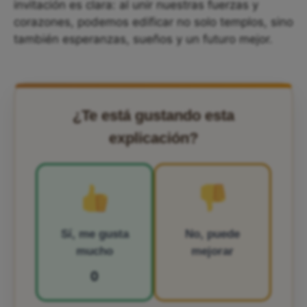
invitación es clara: al unir nuestras fuerzas y
corazones, podemos edificar no solo templos, sino
también esperanzas, sueños y un futuro mejor.
¿Te está gustando esta
explicación?
Sí, me gusta
No, puede
mucho
mejorar
0