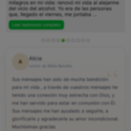
milagros en mi vida: renovó mi vida al alejarme
del vicio del alcohol. Yo era de las personas
que, llegado el viernes, me juntaba ...
Leer testimonio completo
Alicia
A
“
Lector de Biblia Bendita
Sus mensajes han sido de mucha bendición
para mi vida , a través de vuestros mensajes he
tenido una conexión muy estrecha con Dios, y
me han servido para estar en comunión con Él.
Sus mensajes me han ayudado a seguirle, a
glorificarle y agradecerle su amor incondicional.
Muchísimas gracias