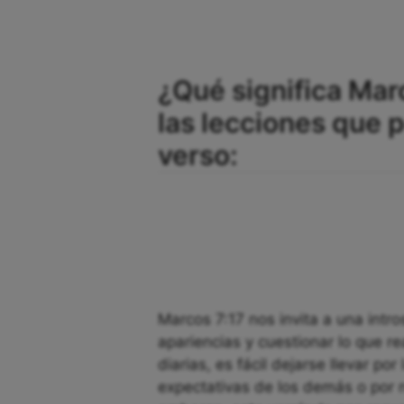
¿Qué significa Mar
las lecciones que
verso:
Marcos 7:17 nos invita a una intro
apariencias y cuestionar lo que r
diarias, es fácil dejarse llevar por 
expectativas de los demás o por 