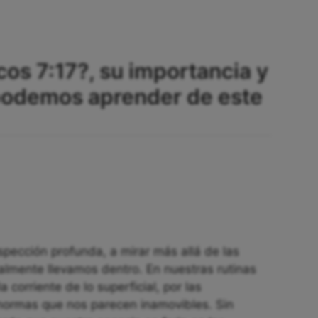
cos 7:17?, su importancia y
 podemos aprender de este
spección profunda, a mirar más allá de las
ealmente llevamos dentro. En nuestras rutinas
la corriente de lo superficial, por las
normas que nos parecen inamovibles. Sin