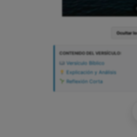
Ocultar l
CONTENIDO DEL VERSÍCULO:
Versículo Bíblico
Explicación y Análisis
Reflexión Corta