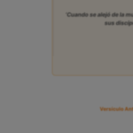
‘Cuando se alejó de la mu
sus discíp
Versículo Ant