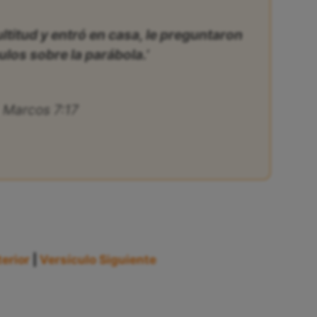
ltitud y entró en casa, le preguntaron
ulos sobre la parábola.’
Marcos 7:17
erior
|
Versículo Siguiente