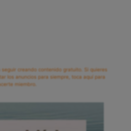
seguir creando contenido gratuito. Si quieres
tar los anuncios para siempre, toca aquí para
acerte miembro.