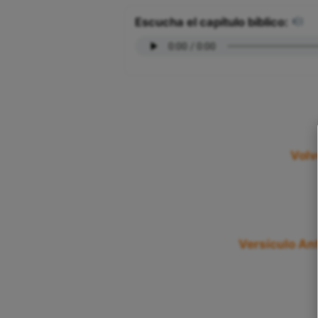
Escucha el capítulo bíblico:
Volv
Versículo Ant