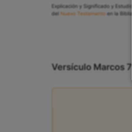
Explicación y Significado y Estudi
del
Nuevo Testamento
en la Bibli
Versículo Marcos 7