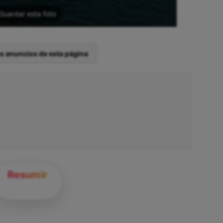
Guardar esta foto
os anuncios de esta página
Resumir