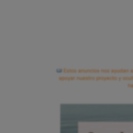
Estos anuncios nos ayudan a 
apoyar nuestro proyecto y ocul
h