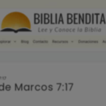
WhatsApp
Facebook
X
xplorar
Blog
Contacto
Recursos
Donaciones
A
7:17
de Marcos 7:17