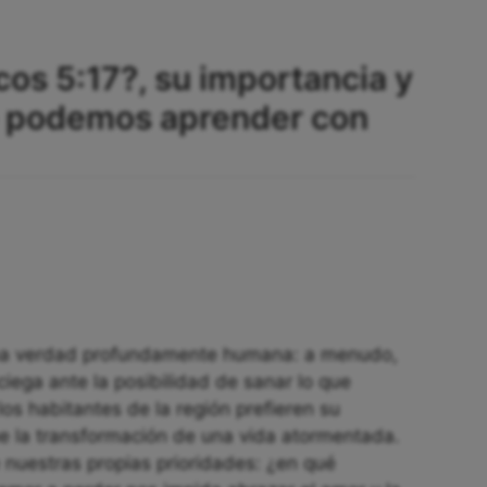
cos 5:17?, su importancia y
ue podemos aprender con
una verdad profundamente humana: a menudo,
ciega ante la posibilidad de sanar lo que
los habitantes de la región prefieren su
 la transformación de una vida atormentada.
e nuestras propias prioridades: ¿en qué