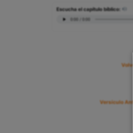
Escucha el capítulo bíblico:
Volv
Versículo Ant