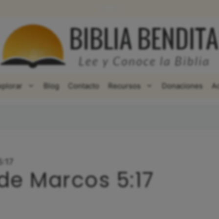
WhatsApp
Facebook
X
xplorar
Blog
Contacto
Recursos
Donaciones
A
5:17
de Marcos 5:17