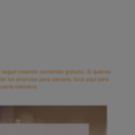
seguir creando contenido gratuito. Si quieres
tar los anuncios para siempre, toca aquí para
acerte miembro.