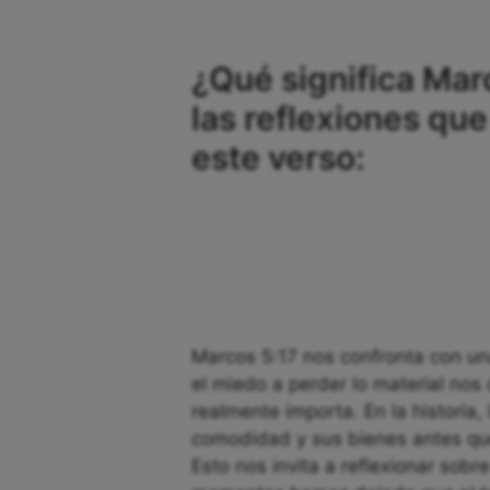
¿Qué significa Mar
las reflexiones q
este verso:
Marcos 5:17 nos confronta con 
el miedo a perder lo material nos 
realmente importa. En la historia, 
comodidad y sus bienes antes que
Esto nos invita a reflexionar sobr