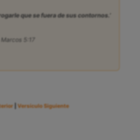
garle que se fuera de sus contornos.’
Marcos 5:17
erior
|
Versículo Siguiente