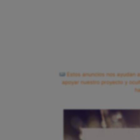
Estos anuncios nos ayudan a 
apoyar nuestro proyecto y ocul
h