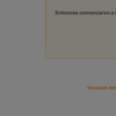
‘Entonces comenzaron a ro
Versículo Ant