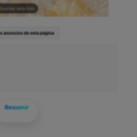
Guardar esta foto
os anuncios de esta página
Resumir