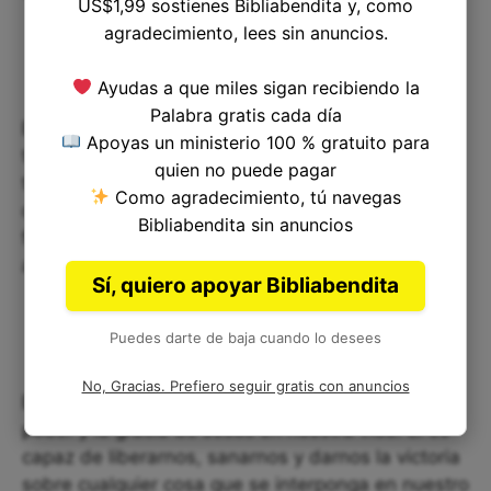
US$1,99 sostienes Bibliabendita y, como
agradecimiento, lees sin anuncios.
Ayudas a que miles sigan recibiendo la
Palabra gratis cada día
Es importante comprender que Jesús no sólo
Apoyas un ministerio 100 % gratuito para
tiene poder sobre los espíritus impuros, sino
quien no puede pagar
también sobre cualquier situación o circunstancia
Como agradecimiento, tú navegas
que nos pueda estar oprimiendo. Él nos da la
Bibliabendita sin anuncios
fuerza y la capacidad para conquistar cualquier
adversidad y salir victoriosos.
Sí, quiero apoyar Bibliabendita
Puedes darte de baja cuando lo desees
No, Gracias. Prefiero seguir gratis con anuncios
En resumen, Marcos 5:13 nos enseña sobre el
poder y la gracia de Jesús en nuestra vida. Él es
capaz de liberarnos, sanarnos y darnos la victoria
sobre cualquier cosa que se interponga en nuestro