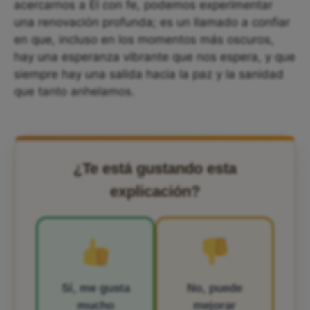
acercarnos a Él con fe, podemos experimentar
una renovación profunda; es un llamado a confiar
en que, incluso en los momentos más oscuros,
hay una esperanza vibrante que nos espera, y que
siempre hay una salida hacia la paz y la sanidad
que tanto anhelamos.
¿Te está gustando esta
explicación?
Sí, me gusta
No, puede
mucho
mejorar