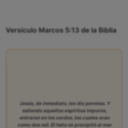
Versículo Marcos 5:13 de la Biblia
‘Jesús, de inmediato, les dio permiso. Y
saliendo aquellos espíritus impuros,
entraron en los cerdos, los cuales eran
como dos mil. El hato se precipitó al mar