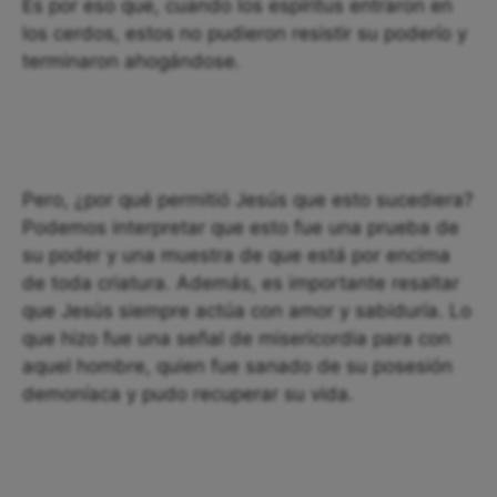
Es por eso que, cuando los espíritus entraron en
los cerdos, estos no pudieron resistir su poderío y
terminaron ahogándose.
Pero, ¿por qué permitió Jesús que esto sucediera?
Podemos interpretar que esto fue una prueba de
su poder y una muestra de que está por encima
de toda criatura. Además, es importante resaltar
que Jesús siempre actúa con amor y sabiduría. Lo
que hizo fue una señal de misericordia para con
aquel hombre, quien fue sanado de su posesión
demoníaca y pudo recuperar su vida.