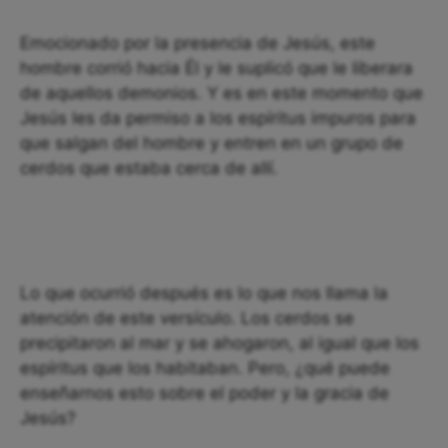
Emocionado por la presencia de Jesús, este
hombre corrió hacia Él y le suplicó que le liberara
de aquellos demonios. Y es en este momento que
Jesús les da permiso a los espíritus impuros para
que salgan del hombre y entren en un grupo de
cerdos que estaba cerca de allí.
Lo que ocurrió después es lo que nos llama la
atención de este versículo. Los cerdos se
precipitaron al mar y se ahogaron, al igual que los
espíritus que los habitaban. Pero, ¿qué puede
enseñarnos esto sobre el poder y la gracia de
Jesús?