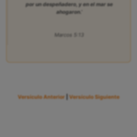
por un despeñadero, y en el mar se
ahogaron.’
Marcos 5:13
Versículo Anterior
|
Versículo Siguiente