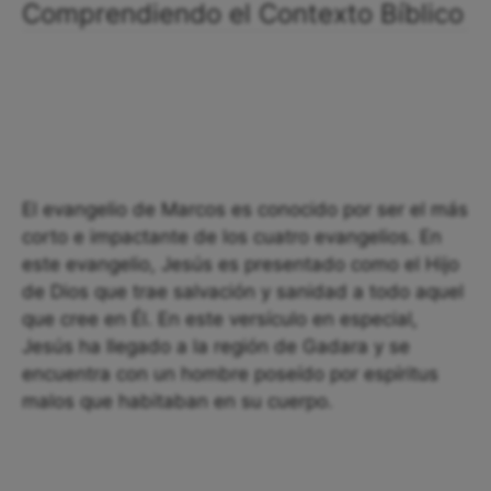
Comprendiendo el Contexto Bíblico
El evangelio de Marcos es conocido por ser el más
corto e impactante de los cuatro evangelios. En
este evangelio, Jesús es presentado como el Hijo
de Dios que trae salvación y sanidad a todo aquel
que cree en Él. En este versículo en especial,
Jesús ha llegado a la región de Gadara y se
encuentra con un hombre poseído por espíritus
malos que habitaban en su cuerpo.