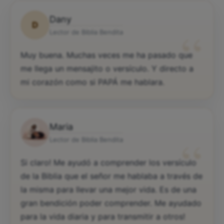
Dany
D
“
Lector de Biblia Bendita
Muy buena. Muchas veces me ha pasado que
me llega un mensajito o versículo. Y directo a
mi corazón como si PAPÁ me hablara.
Maria
“
Lector de Biblia Bendita
Si claro! Me ayudó a comprender los versículo
de la Biblia que el señor me hablaba a través de
la misma para llevar una mejor vida. Es de una
gran bendición poder comprender. Me ayudado
para la vida diaria y para transmitir a otros!