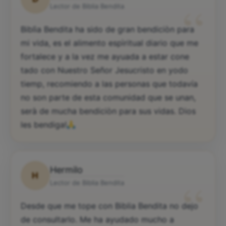
“
Lector de Biblia Bendita
Biblìa Bendita ha sido de gran bendiciòn para
mi vida, es el alimento espìritual diario que me
fortalece y a la vez me ayuada a estar cone
tado con Nuestro Señor Jesucristo en yodo
tiemp, recomiendo a las personas que todavía
no son parte de esta comunidad que se unan,
serà de mucha bendiciòn para sus vidas. Dios
les bendiga!
Hermilo
H
“
Lector de Biblia Bendita
Desde que me tope con Biblia Bendita no dejo
de consultarlo. Me ha ayudado mucho a