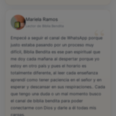
Mariela Ramos
“
Lector de Biblia Bendita
Empecé a seguir el canal de WhatsApp porque
justo estaba pasando por un proceso muy
difícil, Biblia Bendita es ese pan espiritual que
me doy cada mañana al despertar porque yo
estoy en otro país y pues el horario es
totalmente diferente, al leer cada enseñanza
aprendí como tener paciencia en el señor y en
esperar y descansar en sus respiraciones.. Cada
que tengo una duda o un mal momento busco
el canal de biblia bendita para poder
conectarme con Dios y darle a él todas mis
cargas.