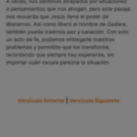
A veces, nos sentimos atrapados por situaciones
o pensamientos que nos ahogan, pero este pasaje
nos recuerda que Jesús tiene el poder de
liberarnos. Así como liberó al hombre de Gadara,
también puede traernos paz y sanación. Con solo
un acto de fe, podemos entregarle nuestros
problemas y permitirle que los transforme,
recordando que siempre hay esperanza, sin
importar cuán oscura parezca la situación.
Versículo Anterior
|
Versículo Siguiente