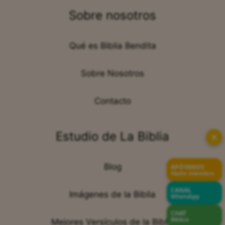
Sobre nosotros
Qué es Biblia Bendita
Sobre Nosotros
Contacto
Estudio de La Biblia
✕
Blog
APÓYANOS
Hazte miembro
CANAL
Imágenes de la Biblia
WhatsApp
CHAT
Bíblico
Mejores Versículos de la Biblia