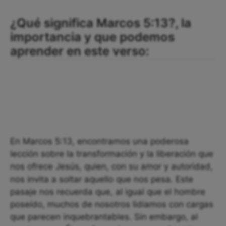
¿Qué significa Marcos 5:13?, la
importancia y que podemos
aprender en este verso:
En Marcos 5:13, encontramos una poderosa
lección sobre la transformación y la liberación que
nos ofrece Jesús, quien, con su amor y autoridad,
nos invita a soltar aquello que nos pesa. Este
pasaje nos recuerda que, al igual que el hombre
poseído, muchos de nosotros lidiamos con cargas
que parecen inquebrantables. Sin embargo, al