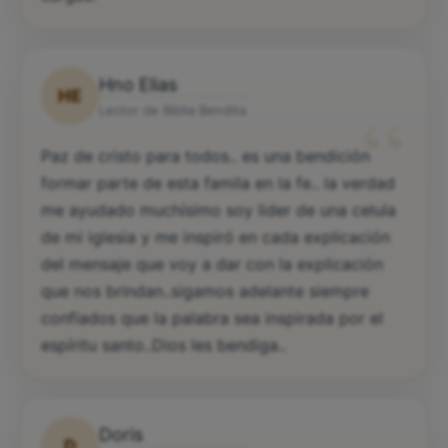
Hno Elias
HE
“
Lector de Biblia Bendita
Paz de cristo para todos.. es una bendición
formar parte de esta famila en la fe.. la verdad
me ayudado muchísimo soy lider de una celula
de mi iglesia y me inspiró en cada explicación
del mensaje que voy a dar con la explicación
que nos brindan..sigamos adelante siempre
confiados que la palabra sea inspirada por el
espíritu santo..Dios les bendiga..
Doris
D