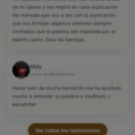
de mi iglesia y me inspiró en cada explicación
del mensaje que voy a dar con la explicación
que nos brindan..sigamos adelante siempre
confiados que la palabra sea inspirada por el
espíritu santo..Dios les bendiga..
Maly
“
Lector de Biblia Bendita
Hacer sido de mucha bendición me ha ayudado
mucho a entender su palabra a meditarlo y
escudriñar
Ver todos los testimonios