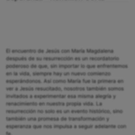
El encuentro de Jesús con María Magdalena
después de su resurrección es un recordatorio
poderoso de que, sin importar lo que enfrentemos
en la vida, siempre hay un nuevo comienzo
esperándonos. Así como María fue la primera en
ver a Jesús resucitado, nosotros también somos
invitados a experimentar esa misma alegría y
renacimiento en nuestra propia vida. La
resurrección no solo es un evento histórico, sino
también una promesa de transformación y
esperanza que nos impulsa a seguir adelante con
fe.