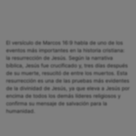
El versículo de Marcos 16:9 habla de uno de los
eventos más importantes en la historia cristiana:
la resurrección de Jesús. Según la narrativa
bíblica, Jesús fue crucificado y, tres días después
de su muerte, resucitó de entre los muertos. Esta
resurrección es una de las pruebas más evidentes
de la divinidad de Jesús, ya que eleva a Jesús por
encima de todos los demás líderes religiosos y
confirma su mensaje de salvación para la
humanidad.