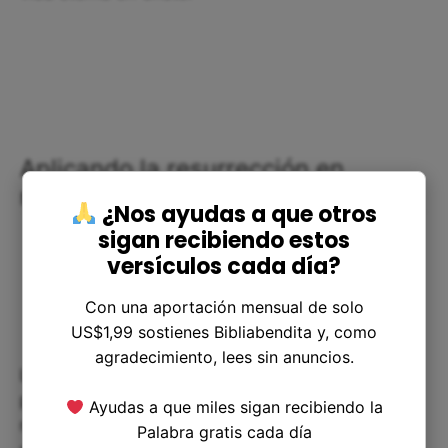
Aplicando la resurrección en
nuestra vida cotidiana
¿Nos ayudas a que otros
sigan recibiendo estos
versículos cada día?
Con una aportación mensual de solo
US$1,99 sostienes Bibliabendita y, como
agradecimiento, lees sin anuncios.
La resurrección de Jesús tiene un significado
profundo para los cristianos, y hay muchas
Ayudas a que miles sigan recibiendo la
maneras de aplicar este poderoso mensaje en
Palabra gratis cada día