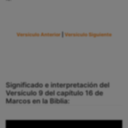
Versículo Anterior
|
Versículo Siguiente
Significado e interpretación del
Versículo 9 del capítulo 16 de
Marcos en la Biblia: