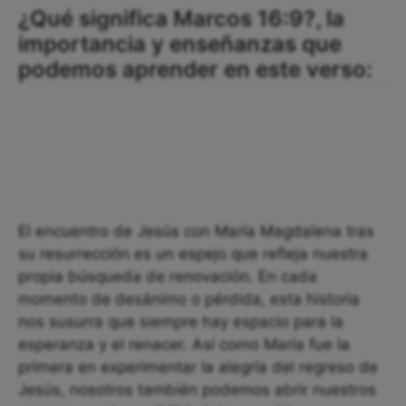
¿Qué significa Marcos 16:9?, la
importancia y enseñanzas que
podemos aprender en este verso:
El encuentro de Jesús con María Magdalena tras
su resurrección es un espejo que refleja nuestra
propia búsqueda de renovación. En cada
momento de desánimo o pérdida, esta historia
nos susurra que siempre hay espacio para la
esperanza y el renacer. Así como María fue la
primera en experimentar la alegría del regreso de
Jesús, nosotros también podemos abrir nuestros