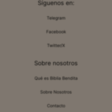
Síguenos en:
Telegram
Facebook
Twitter/X
Sobre nosotros
Qué es Biblia Bendita
Sobre Nosotros
Contacto