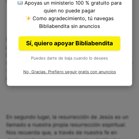
nuestra vida cotidiana.
Apoyas un ministerio 100 % gratuito para
quien no puede pagar
Como agradecimiento, tú navegas
Bibliabendita sin anuncios
En primer lugar, la resurrección de Jesús es una
Sí, quiero apoyar Bibliabendita
prueba de la infinita misericordia y el amor de
Dios por la humanidad. Saber que Jesús sacrificó
Puedes darte de baja cuando lo desees
su vida por nosotros y luego regresó a la vida para
vencernos es una fuente de inspiración y
No, Gracias. Prefiero seguir gratis con anuncios
esperanza en tiempos de dificultad.
En segundo lugar, la resurrección de Jesús es un
llamado a nuestra propia resurrección espiritual.
Nos recuerda que, a través de nuestra fe en