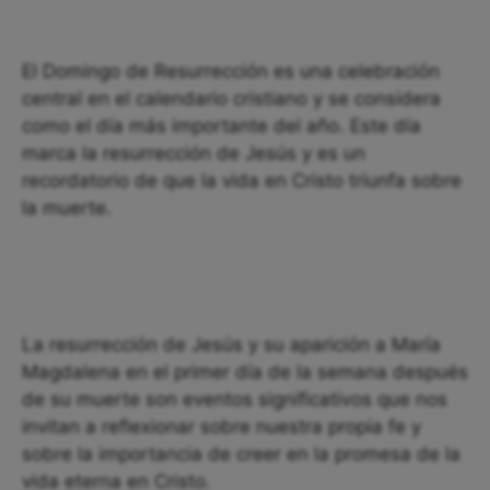
El Domingo de Resurrección es una celebración
central en el calendario cristiano y se considera
como el día más importante del año. Este día
marca la resurrección de Jesús y es un
recordatorio de que la vida en Cristo triunfa sobre
la muerte.
La resurrección de Jesús y su aparición a María
Magdalena en el primer día de la semana después
de su muerte son eventos significativos que nos
invitan a reflexionar sobre nuestra propia fe y
sobre la importancia de creer en la promesa de la
vida eterna en Cristo.