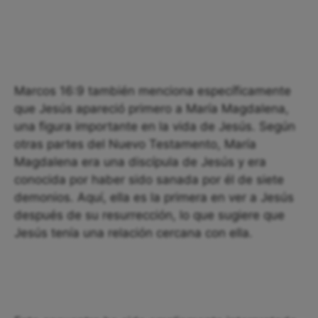
Marcos 16:9 también menciona específicamente
que Jesús apareció primero a María Magdalena,
una figura importante en la vida de Jesús. Según
otras partes del Nuevo Testamento, María
Magdalena era una discípula de Jesús y era
conocida por haber sido sanada por él de siete
demonios. Aquí, ella es la primera en ver a Jesús
después de su resurrección, lo que sugiere que
Jesús tenía una relación cercana con ella.