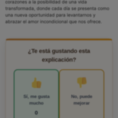
corazones a la posibilidad de una vida
transformada, donde cada día se presenta como
una nueva oportunidad para levantarnos y
abrazar el amor incondicional que nos ofrece.
¿Te está gustando esta
explicación?
Sí, me gusta
No, puede
mucho
mejorar
0