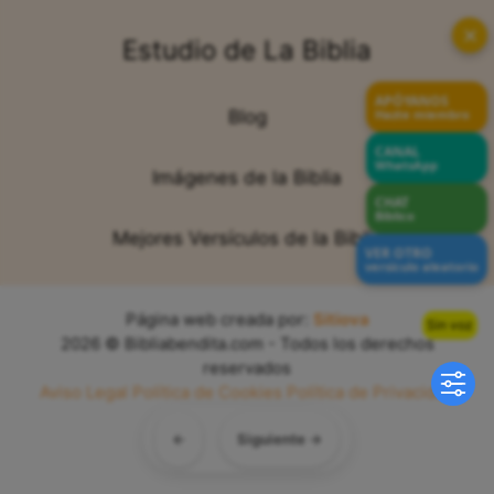
✕
Estudio de La Biblia
APÓYANOS
Hazte miembro
Blog
CANAL
WhatsApp
Imágenes de la Biblia
CHAT
Bíblico
Mejores Versículos de la Biblia
VER OTRO
versículo aleatorio
Página web creada por:
Sitiova
Sin voz
2026 © Bibliabendita.com - Todos los derechos
reservados
Aviso Legal
Política de Cookies
Política de Privacidad
Mapa del Sitio
←
Siguiente →