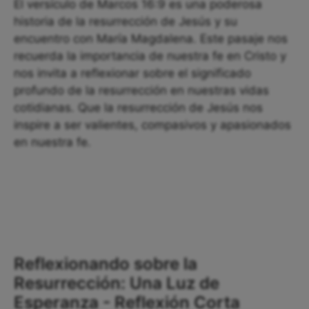
El versículo de Marcos 16:9 es una poderosa
historia de la resurrección de Jesús y su
encuentro con María Magdalena. Este pasaje nos
recuerda la importancia de nuestra fe en Cristo y
nos invita a reflexionar sobre el significado
profundo de la resurrección en nuestras vidas
cotidianas. Que la resurrección de Jesús nos
inspire a ser valientes, compasivos y apasionados
en nuestra fe.
Reflexionando sobre la
Resurrección: Una Luz de
Esperanza - Reflexión Corta