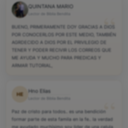
QUINTANA MARIO
“
Lector de Biblia Bendita
BUENO, PRIMERAMENTE DOY GRACIAS A DIOS
POR CONOCERLOS POR ESTE MEDIO, TAMBIÉN
AGRDECIDO A DIOS POR EL PRIVILEGIO DE
TENER Y PODER RECIVIR LOS CORREOS QUE
ME AYUDA Y MUCHO PARA PREDICAS Y
ARMAR TUTORIAL,
Hno Elias
HE
“
Lector de Biblia Bendita
Paz de cristo para todos.. es una bendición
formar parte de esta famila en la fe.. la verdad
me ayudado muchísimo soy lider de una celula