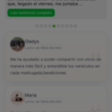
que, llegado el viernes, me juntaba ...
Leer testimonio completo
Gladys
“
Lector de Biblia Bendita
Me ha ayudado a poder compartir con otros de
manera más fácil y entendible los versículos en
cada madrugada.bendiciones
Maria
Lector de Biblia Bendita