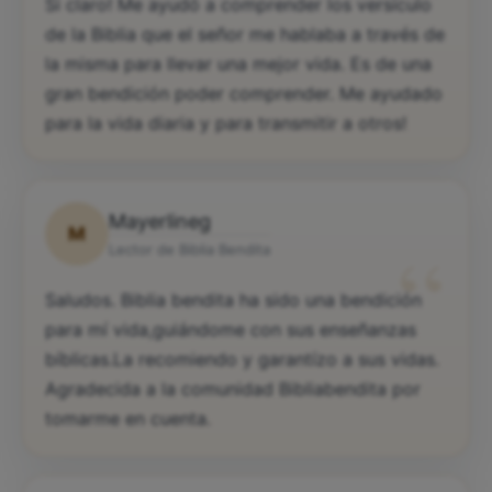
“
Si claro! Me ayudó a comprender los versículo
de la Biblia que el señor me hablaba a través de
la misma para llevar una mejor vida. Es de una
gran bendición poder comprender. Me ayudado
para la vida diaria y para transmitir a otros!
Mayerlineg
M
“
Lector de Biblia Bendita
Saludos. Biblia bendita ha sido una bendición
para mí vida,guiándome con sus enseñanzas
bíblicas.La recomiendo y garantízo a sus vidas.
Agradecida a la comunidad Bibliabendita por
tomarme en cuenta.