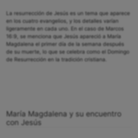
La resurrección de Jesús es un tema que aparece
en los cuatro evangelios, y los detalles varían
ligeramente en cada uno. En el caso de Marcos
16:9, se menciona que Jesús apareció a María
Magdalena el primer día de la semana después
de su muerte, lo que se celebra como el Domingo
de Resurrección en la tradición cristiana.
María Magdalena y su encuentro
con Jesús