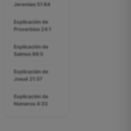
Jeremías 51:64
Explicación de
Proverbios 24:1
Explicación de
Salmos 89:5
Explicación de
Josué 21:37
Explicación de
Números 4:33