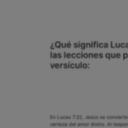
¿Qué significa Luc
las lecciones que
versículo:
En Lucas 7:22, Jesús se convierte
certeza del amor divino. Al resp