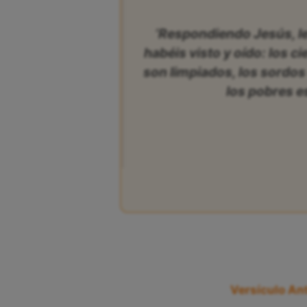
‘Respondiendo Jesús, les
habéis visto y oído: los c
son limpiados, los sordos
los pobres e
Versículo Ant