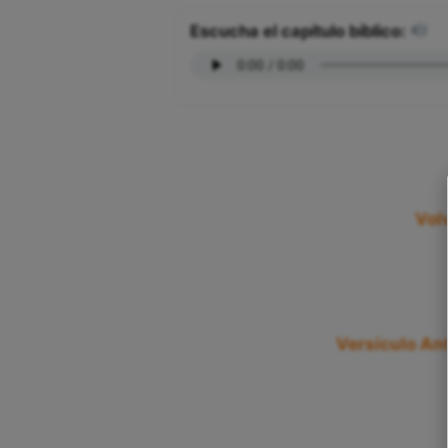
Escucha el capítulo bíblico:
Vol
Versículo Ant