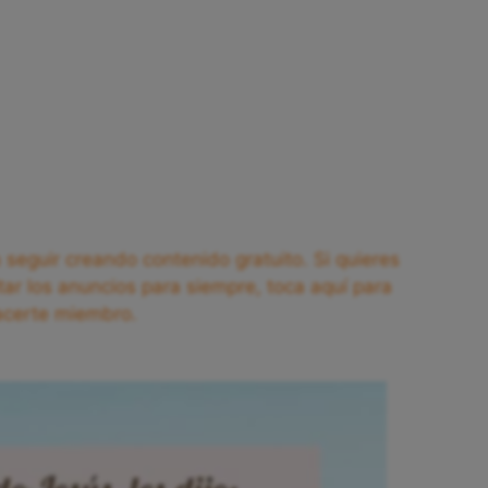
seguir creando contenido gratuito. Si quieres
tar los anuncios para siempre, toca aquí para
acerte miembro.