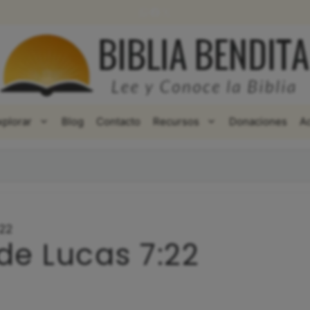
WhatsApp
Facebook
X
xplorar
Blog
Contacto
Recursos
Donaciones
A
:22
de Lucas 7:22