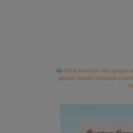
Estos anuncios nos ayudan a 
apoyar nuestro proyecto y ocul
h