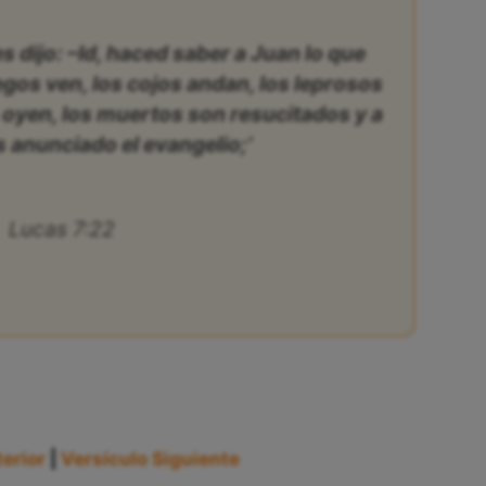
 dijo: –Id, haced saber a Juan lo que
iegos ven, los cojos andan, los leprosos
 oyen, los muertos son resucitados y a
s anunciado el evangelio;’
Lucas 7:22
erior
|
Versículo Siguiente