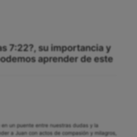
as 7:22?, su importancia y
 podemos aprender de este
 en un puente entre nuestras dudas y la
onder a Juan con actos de compasión y milagros,