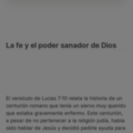
La fe y el poder sanador de Dios
El versículo de Lucas 7:10 relata la historia de un
centurión romano que tenía un siervo muy querido
que estaba gravemente enfermo. Este centurión,
a pesar de no pertenecer a la religión judía, había
oído hablar de Jesús y decidió pedirle ayuda para