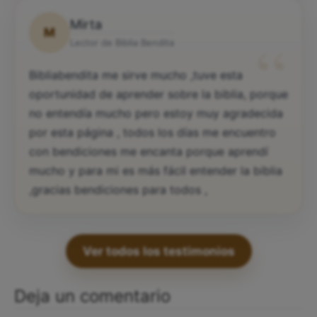
Mirta
M
“
Lector de Biblia Bendita
Bibliabendita me sirve mucho ,tuve esta
oportunidad de aprender sobre la biblia, porque
no entendía mucho pero estoy muy agradecida
por esta página , todos los días me encuentro
con bendiciones me encanta porque aprendí
mucho y para mi es más fácil entender la biblia
,gracias bendiciones para todos ,
Ver todos los testimonios
Deja un comentario