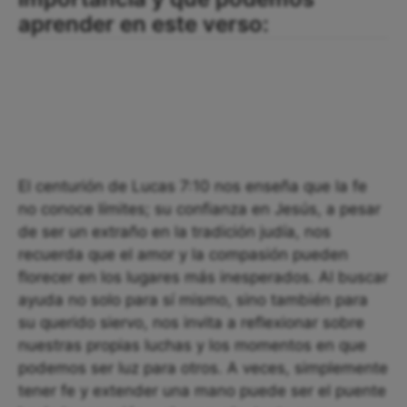
aprender en este verso:
El centurión de Lucas 7:10 nos enseña que la fe
no conoce límites; su confianza en Jesús, a pesar
de ser un extraño en la tradición judía, nos
recuerda que el amor y la compasión pueden
florecer en los lugares más inesperados. Al buscar
ayuda no solo para sí mismo, sino también para
su querido siervo, nos invita a reflexionar sobre
nuestras propias luchas y los momentos en que
podemos ser luz para otros. A veces, simplemente
tener fe y extender una mano puede ser el puente