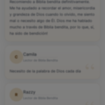
“
Recomiendo a Biblia bendita definitivamente.
Me ha ayudado a recordar el amor, misericordia
y grandeza de Dios cuando lo olvido, me siento
mal o necesito algo de Él. Dios me ha hablado
mucho a través de Biblia bendita, por lo que, sí,
ha sido de bendición!
Camila
C
“
Lector de Biblia Bendita
Necesito de la palabra de Dios cada día
Razzy
R
Lector de Biblia Bendita