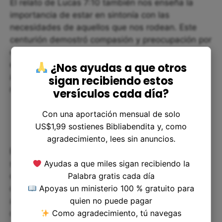
El relato de Lucas 7:10 también nos enseña la
importancia de estar en sintonía con las
necesidades de aquellos que nos rodean. Este
centurión demostró compasión y preocupación por
el bienestar de su siervo. Debemos seguir este
ejemplo y extender nuestra preocupación y ayuda
¿Nos ayudas a que otros
a los demás, especialmente cuando necesitan
sigan recibiendo estos
nuestro apoyo.
versículos cada día?
Con una aportación mensual de solo
US$1,99 sostienes Bibliabendita y, como
agradecimiento, lees sin anuncios.
El pasaje de Lucas 7:10 nos sirve para reflexionar
Ayudas a que miles sigan recibiendo la
sobre la importancia de la fe en nuestro caminar
Palabra gratis cada día
con Dios, así como para recordarnos que nunca
Apoyas un ministerio 100 % gratuito para
debemos subestimar nuestro potencial de ayudar
quien no puede pagar
a los demás en necesidad. Siguiendo el ejemplo
Como agradecimiento, tú navegas
del centurión romano, debemos buscar la ayuda