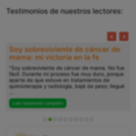
Testimonios de nuestros lectores:
Soy sobreviviente de cáncer de
mama: mi victoria en la fe
"Soy sobreviviente de cáncer de mama. No fue
fácil. Durante mi proceso fue muy duro, porque
aparte de que estuve en tratamientos de
quimioterapia y radiología, bajé de peso; llegué
...
Leer testimonio completo