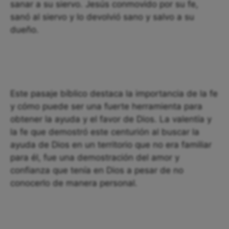
sanar a su siervo. Jesús conmovido por su fe,
sanó al siervo y lo devolvió sano y salvo a su
dueño.
Este pasaje bíblico destaca la importancia de la fe
y cómo puede ser una fuerte herramienta para
obtener la ayuda y el favor de Dios. La valentía y
la fe que demostró este centurión al buscar la
ayuda de Dios en un territorio que no era familiar
para él, fue una demostración del amor y
confianza que tenía en Dios a pesar de no
conocerlo de manera personal.