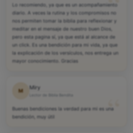
“
Lo recomiendo, ya que es un acompañamiento
diario. A veces la rutina y los compromisos no
nos permiten tomar la biblia para reflexionar y
meditar en el mensaje de nuestro buen Dios,
pero esta pagina sí, ya que está al alcance de
un click. Es una bendición para mi vida, ya que
la explicación de los versículos, nos entrega un
mayor conocimiento. Gracias
Miry
M
“
Lector de Biblia Bendita
Buenas bendiciones la verdad para mi es una
bendición, muy útil