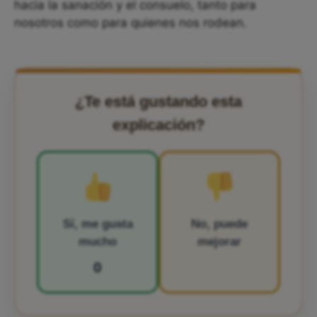
hacia la sanación y el consuelo, tanto para
nosotros como para quienes nos rodean.
¿Te está gustando esta
explicación?
Sí, me gusta
No, puede
mucho
mejorar
0