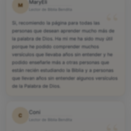
MaryEli
M
“
Lector de Biblia Bendita
Si, recomiendo la página para todas las
personas que desean aprender mucho más de
la palabra de Dios. Ha mi me ha sido muy útil
porque he podido comprender muchos
versículos que llevaba años sin entender y he
podido enseñarle más a otras personas que
están recién estudiando la Biblia y a personas
que llevan años sin entender algunos versículos
de la Palabra de Dios.
Coni
C
Lector de Biblia Bendita