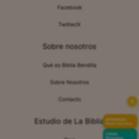
Facebook
Twitter/X
Sobre nosotros
Qué es Biblia Bendita
Sobre Nosotros
Contacto
✕
Estudio de La Biblia
APÓYANOS
Hazte miembro
CANAL
WhatsApp