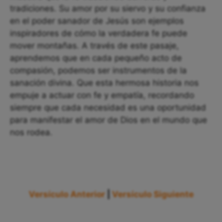
tradiciones. Su amor por su siervo y su confianza
en el poder sanador de Jesús son ejemplos
inspiradores de cómo la verdadera fe puede
mover montañas. A través de este pasaje,
aprendemos que en cada pequeño acto de
compasión, podemos ser instrumentos de la
sanación divina. Que esta hermosa historia nos
empuje a actuar con fe y empatía, recordando
siempre que cada necesidad es una oportunidad
para manifestar el amor de Dios en el mundo que
nos rodea.
Versículo Anterior
|
Versículo Siguiente