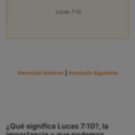
Lucas 7:10
Versículo Anterior
|
Versículo Siguiente
¿Qué significa Lucas 7:10?, la
importancia y que podemos