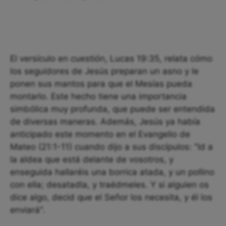
El versículo en cuestión, Lucas 19:35, relata cómo
los seguidores de Jesús preparan un asno y le
ponen sus mantos para que el Mesías pueda
montarlo. Este hecho tiene una importancia
simbólica muy profunda, que puede ser entendida
de diversas maneras. Además, Jesús ya había
anticipado este momento en el Evangelio de
Mateo (21:1-11) cuando dijo a sus discípulos: "Id a
la aldea que está delante de vosotros, y
enseguida hallaréis una borrica atada, y un pollino
con ella; desatadla, y traédmeles. Y si alguien os
dice algo, decid que el Señor los necesita, y él los
enviará".