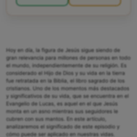
Hoy en día, la figura de Jesús sigue siendo de
gran relevancia para millones de personas en todo
el mundo, independientemente de su religión. Es
considerado el Hijo de Dios y su vida en la tierra
fue retratada en la Biblia, el libro sagrado de los
cristianos. Uno de los momentos más destacados
y significativos de su vida, que se encuentra en el
Evangelio de Lucas, es aquel en el que Jesús
monta en un asno mientras sus seguidores le
cubren con sus mantos. En este artículo,
analizaremos el significado de este episodio y
cómo puede ser aplicado en nuestras vidas.