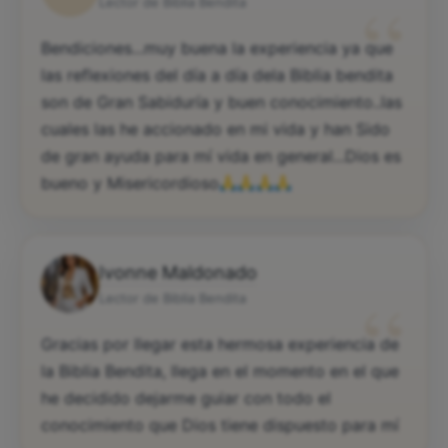
“
Lector de Biblia Bendita
Bendiciones...muy buena la experiencia ya que
las reflexiones del día a día dela Biblia bendita
son de Gran Sabiduría y buen conocimiento..las
cuales las he accionado en mi vida y han Sido
de gran ayuda para mí vida en general...Dios es
bueno y Misericordioso
Ivonne Maldonado
“
Lector de Biblia Bendita
Gracias por llegar esta hermosa experiencia de
la Biblia Bendita, llega en el momento en el que
he decidido dejarme guiar con todo el
conocimiento que Dios tiene dispuesto para mí