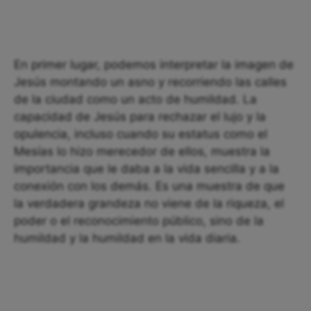
En primer lugar, podemos interpretar la imagen de
Jesús montando un asno y recorriendo las calles
de la ciudad como un acto de humildad. La
capacidad de Jesús para rechazar el lujo y la
opulencia, incluso cuando su estatus como el
Mesías lo hizo merecedor de ellos, muestra la
importancia que le daba a la vida sencilla y a la
conexión con los demás. Es una muestra de que
la verdadera grandeza no viene de la riqueza, el
poder o el reconocimiento público, sino de la
humildad y la humildad en la vida diaria.