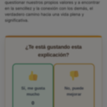
questionar nuestros propios valores y a encontrar
en la sencillez y la conexión con los demás, el
verdadero camino hacia una vida plena y
significativa.
¿Te está gustando esta
explicación?
Sí, me gusta
No, puede
mucho
mejorar
0