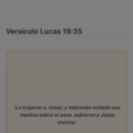
Versículo Lucas 19:35
‘Lo trajeron a Jesús; y habiendo echado sus
mantos sobre el asno, subieron a Jesús
encima.’