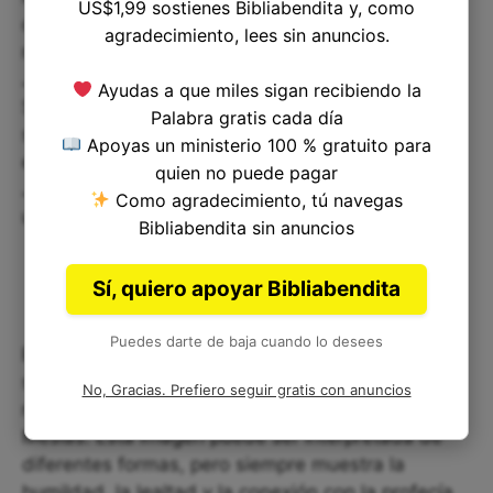
US$1,99 sostienes Bibliabendita y, como
descrita en los siguientes términos: “Regocijate
agradecimiento, lees sin anuncios.
mucho, hija de Sion: Da voces de júbilo, hija de
Jerusalén: He aquí tu rey vendrá a ti, Justo y
Ayudas a que miles sigan recibiendo la
Salvador, humilde, y cabalgando sobre un asno,
Palabra gratis cada día
sobre un pollino hijo de asna”. Por lo tanto, la
Apoyas un ministerio 100 % gratuito para
elección del asno como medio de transporte para
quien no puede pagar
Jesús no solo fue un acto simbólico sino también
Como agradecimiento, tú navegas
una cumplimiento de la profecía bíblica.
Bibliabendita sin anuncios
Sí, quiero apoyar Bibliabendita
Puedes darte de baja cuando lo desees
El episodio de Jesús montando en un asno con
sus seguidores cubriéndolo con sus mantos
No, Gracias. Prefiero seguir gratis con anuncios
representa un importante momento en la vida del
Mesías. Esta imagen puede ser interpretada de
diferentes formas, pero siempre muestra la
humildad, la lealtad y la conexión con la profecía