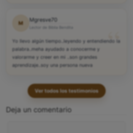
Mgresve70
M
“
Lector de Biblia Bendita
Yo llevo algún tiempo..leyendo y entendiendo la
palabra..meha ayudado a conocerme y
valorarme y creer en mi ..son grandes
aprendizaje..soy una persona nueva
Ver todos los testimonios
Deja un comentario
Comentario