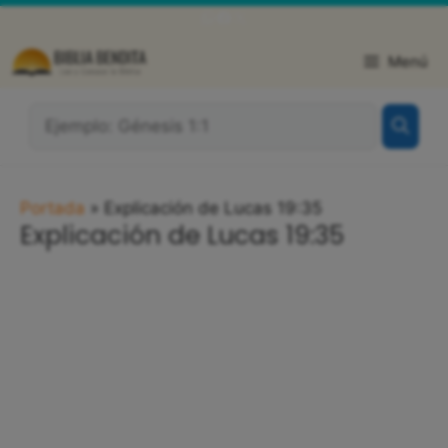
Saltar
WhatsApp
Facebook
X
al
contenido
Menú
¿Qué
Buscas?:
Portada
»
Explicación de Lucas 19:35
Explicación de Lucas 19:35