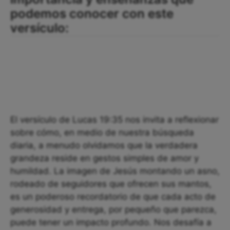
podemos conocer con este
versículo:
El versículo de Lucas 19:35 nos invita a reflexionar
sobre cómo, en medio de nuestra búsqueda
diaria, a menudo olvidamos que la verdadera
grandeza reside en gestos simples de amor y
humildad. La imagen de Jesús montando un asno,
rodeado de seguidores que ofrecen sus mantos,
es un poderoso recordatorio de que cada acto de
generosidad y entrega, por pequeño que parezca,
puede tener un impacto profundo. Nos desafía a