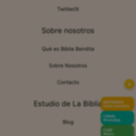
Twitter/X
Sobre nosotros
Qué es Biblia Bendita
Sobre Nosotros
Contacto
✕
Estudio de La Biblia
APÓYANOS
Hazte miembro
CANAL
WhatsApp
Blog
CHAT
Bíblico