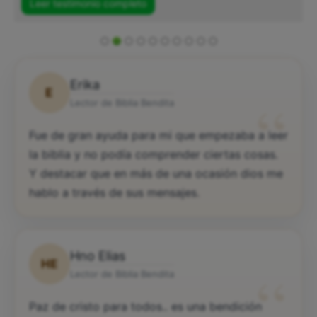
Leer testimonio completo
Erika
E
“
Lector de Biblia Bendita
Fue de gran ayuda para mi que empezaba a leer
la biblia y no podía comprender ciertas cosas.
Y destacar que en más de una ocasión dios me
hablo a través de sus mensajes.
Hno Elias
HE
“
Lector de Biblia Bendita
Paz de cristo para todos.. es una bendición