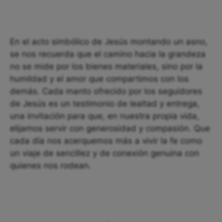
En el acto simbólico de Jesús montando un asno,
se nos recuerda que el camino hacia la grandeza
no se mide por los bienes materiales, sino por la
humildad y el amor que compartimos con los
demás. Cada manto ofrecido por los seguidores
de Jesús es un testimonio de lealtad y entrega,
una invitación para que, en nuestra propia vida,
elijamos servir con generosidad y compasión. Que
cada día nos acerquemos más a vivir la fe como
un viaje de sencillez y de conexión genuina con
quienes nos rodean.