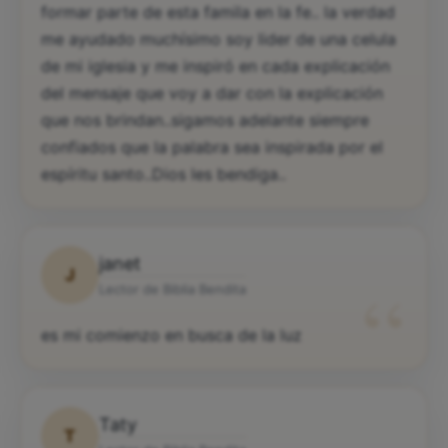
formar parte de esta famila en la fe.. la verdad
me ayudado muchísimo soy lider de una celula
de mi iglesia y me inspiró en cada explicación
del mensaje que voy a dar con la explicación
que nos brindan..sigamos adelante siempre
confiados que la palabra sea inspirada por el
espíritu santo..Dios les bendiga..
janet
J
“
Lector de Biblia Bendita
es mi comienzo en busca de la luz
Taty
T