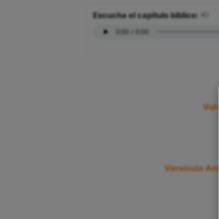
Escucha el capítulo bíblico:
Vol
Versículo Ant