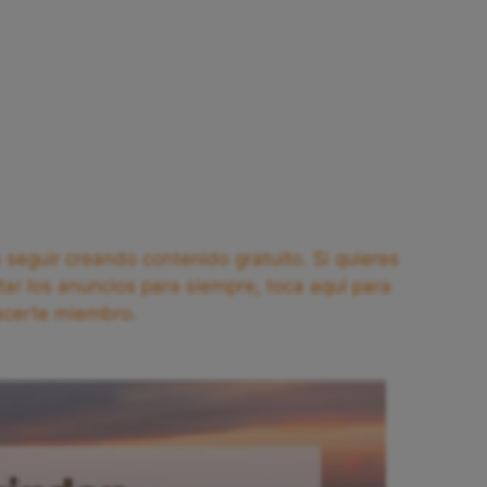
seguir creando contenido gratuito. Si quieres
tar los anuncios para siempre, toca aquí para
acerte miembro.