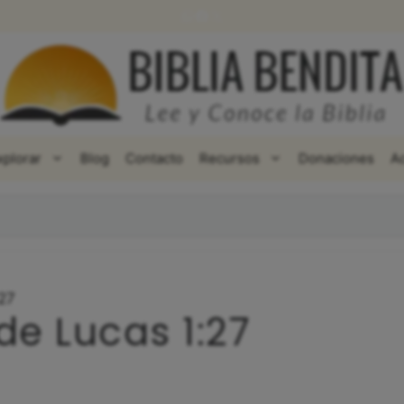
WhatsApp
Facebook
X
xplorar
Blog
Contacto
Recursos
Donaciones
A
:27
de Lucas 1:27