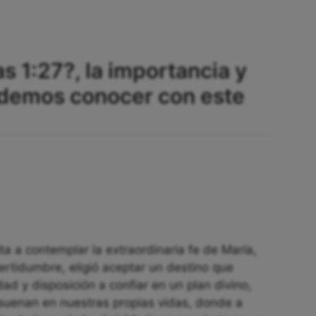
s 1:27?, la importancia y
odemos conocer con este
ita a contemplar la extraordinaria fe de María,
ertidumbre, eligió aceptar un destino que
ad y disposición a confiar en un plan divino,
esuenan en nuestras propias vidas, donde a