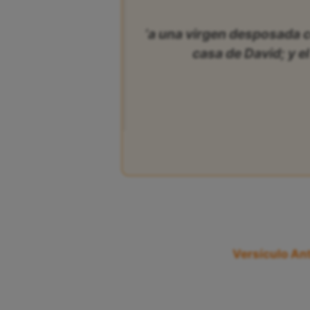
‘a una virgen desposada c
casa de David; y el
Versículo Ant