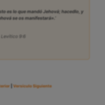
sto es lo que mandó Jehová; hacedlo, y
Jehová se os manifestará».’
Levítico 9:6
erior
|
Versículo Siguiente