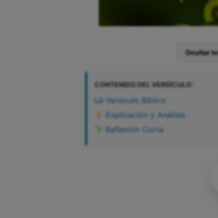
Ocultar l
CONTENIDO DEL VERSÍCULO:
Versículo Bíblico
Explicación y Análisis
Reflexión Corta