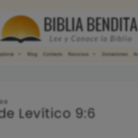
WhatsApp
Facebook
X
xplorar
Blog
Contacto
Recursos
Donaciones
A
 9:6
de Levítico 9:6