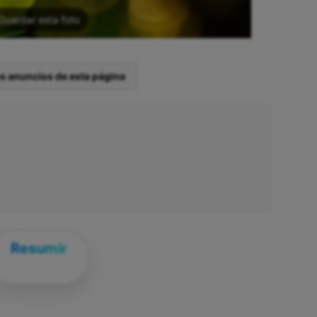
Guardar esta foto
os anuncios de esta página
Resumir