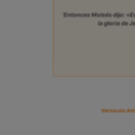
‘Entonces Moisés dijo: «E
la gloria de 
Versículo Ant