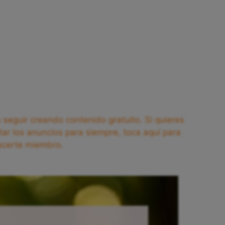
seguir creando contenido gratuito. Si quieres
tar los anuncios para siempre, toca aquí para
acerte miembro.