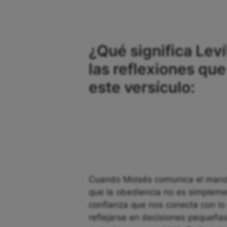
¿Qué significa Leví
las reflexiones q
este versículo:
Cuando Moisés comunica el mandat
que la obediencia no es simplemen
confianza que nos conecta con lo 
reflejarse en decisiones pequeña