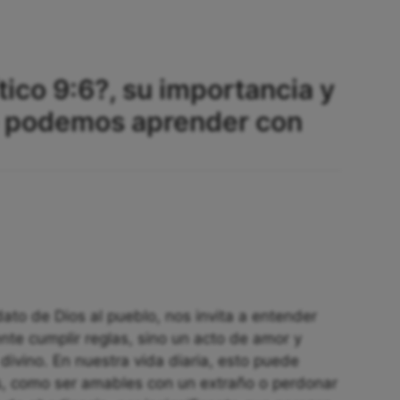
tico 9:6?, su importancia y
ue podemos aprender con
o de Dios al pueblo, nos invita a entender
te cumplir reglas, sino un acto de amor y
divino. En nuestra vida diaria, esto puede
s, como ser amables con un extraño o perdonar