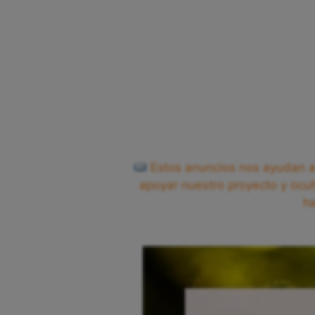
Estos anuncios nos ayudan a 
apoyar nuestro proyecto y ocul
h