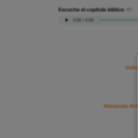
Escucha el capítulo bíblico:
Volve
Versículo Ant