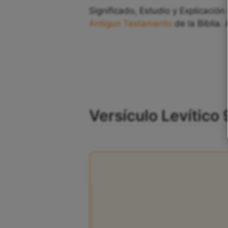
Significado, Estudio y Explicación 
Antiguo Testamento
de la Biblia. 
Versículo Levítico 9