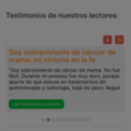
Testimonios de nuestros lectores:
Soy sobreviviente de cáncer de
mama: mi victoria en la fe
"Soy sobreviviente de cáncer de mama. No fue
fácil. Durante mi proceso fue muy duro, porque
aparte de que estuve en tratamientos de
quimioterapia y radiología, bajé de peso; llegué
...
Leer testimonio completo