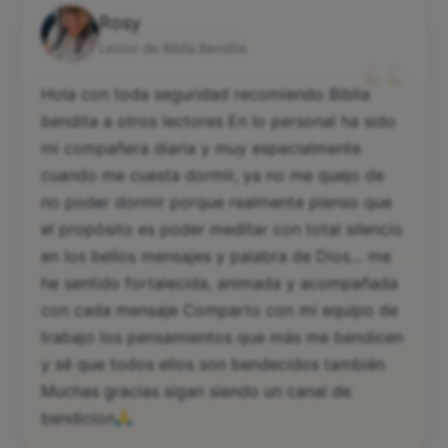
Rosy
“
Lector de Biblia Bendita
Hola con toda seguridad recomiendo Biblia
bendita a otros lectores En lo personal ha sido
mi compañera diaria y muy especialmente
cuando me cuesta dormir, ya no me quejo de
no poder dormir porque realmente pienso que
el propósito es poder meditar con total silencio
en los bellos mensajes y palabra de Dios… me
he sentido fortalecida, animada y acompañada
con cada mensaje Comparto con mi equipo de
trabajo los pensamientos que más me bendicen
y sé que todos ellos son bendecidos también
Muchas gracias sigan siendo un canal de
bendicion