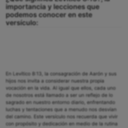
importancia y lecciones que
podemos conocer en este
versículo:
En Levítico 8:13, la consagración de Aarón y sus
hijos nos invita a considerar nuestra propia
vocación en la vida. Al igual que ellos, cada uno
de nosotros está llamado a ser un reflejo de lo
sagrado en nuestro entorno diario, enfrentando
luchas y tentaciones que a menudo nos desvían
del camino. Este versículo nos recuerda que vivir
con propósito y dedicación en medio de la rutina