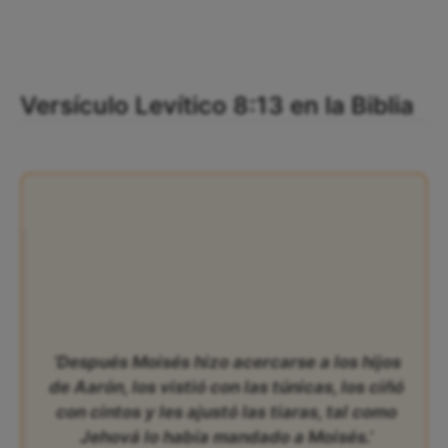
Versículo Levítico 8:13 en la Biblia
‘Después Moisés hizo acercarse a los hijos
de Aarón, los vistió con las túnicas, los ciñó
con cintos y les ajustó las tiaras, tal como
Jehová lo había mandado a Moisés.’