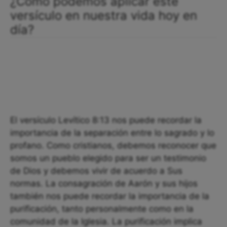
¿Cómo podemos aplicar este
versículo en nuestra vida hoy en
día?
El versículo Levítico 8:13 nos puede recordar la
importancia de la separación entre lo sagrado y lo
profano. Como cristianos, debemos reconocer que
somos un pueblo elegido para ser un testimonio
de Dios y debemos vivir de acuerdo a Sus
normas. La consagración de Aarón y sus hijos
también nos puede recordar la importancia de la
purificación, tanto personalmente como en la
comunidad de la Iglesia. La purificación implica