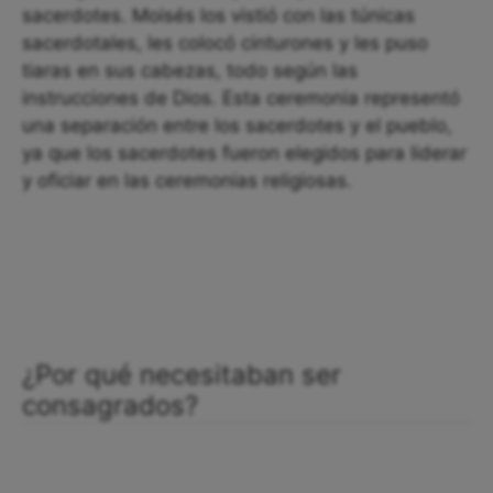
sacerdotes. Moisés los vistió con las túnicas
sacerdotales, les colocó cinturones y les puso
tiaras en sus cabezas, todo según las
instrucciones de Dios. Esta ceremonia representó
una separación entre los sacerdotes y el pueblo,
ya que los sacerdotes fueron elegidos para liderar
y oficiar en las ceremonias religiosas.
¿Por qué necesitaban ser
consagrados?