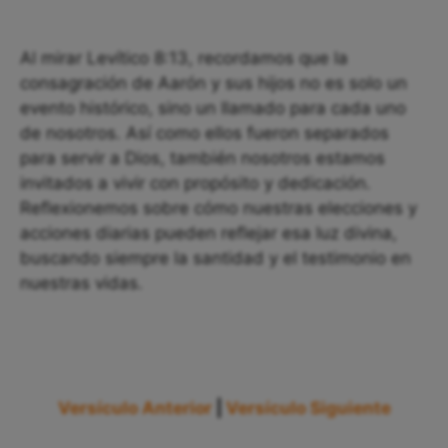
Al mirar Levítico 8:13, recordamos que la
consagración de Aarón y sus hijos no es solo un
evento histórico, sino un llamado para cada uno
de nosotros. Así como ellos fueron separados
para servir a Dios, también nosotros estamos
invitados a vivir con propósito y dedicación.
Reflexionemos sobre cómo nuestras elecciones y
acciones diarias pueden reflejar esa luz divina,
buscando siempre la santidad y el testimonio en
nuestras vidas.
Versículo Anterior
|
Versículo Siguiente