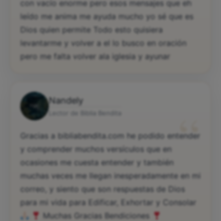
con vacío enorme pero esos mensajes que eh
leído me anima me ayuda mucho yo sé que es
Dios quien permite Todo esto quisiera
levantarme y volver a el lo busco en oración
pero me falta volver ala iglesia y ayunar
Nandely
“
Lector de Biblia Bendita
Gracias a bibliabendita.com he podido entender
y comprender muchos versículos que en
ocasiones me cuesta entender y también
muchas veces me llegan inesperadamente en mi
correo, y siento que son respuestas de Dios
para mi vida para Edificar, Exhortar y Consolar
Muchas Gracias Bendiciones