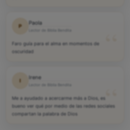
Paola
P
“
Lector de Biblia Bendita
Faro guía para el alma en momentos de
oscuridad
Irene
I
“
Lector de Biblia Bendita
Me a ayudado a acercarme más a Dios, es
bueno ver qué por medio de las redes sociales
compartan la palabra de Dios