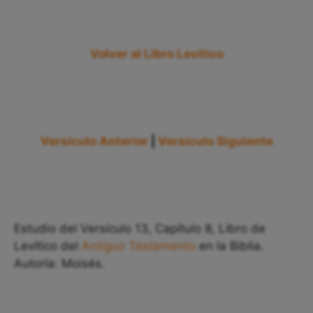
Volver al Libro Levítico
Versículo Anterior
|
Versículo Siguiente
Estudio del Versículo 13, Capítulo 8, Libro de
Levítico del
Antiguo Testamento
en la Biblia.
Autoría: Moisés.