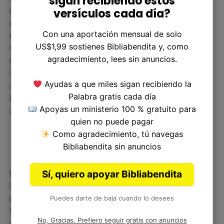
sigan recibiendo estos
que como cristianos también hemos sido
versículos cada día?
consagrados para llevar la luz del evangelio a
Con una aportación mensual de solo
otros. Dios nos ha llamado a ser una luz en un
US$1,99 sostienes Bibliabendita y, como
mundo oscuro. Es importante recordar la
agradecimiento, lees sin anuncios.
importancia de nuestras acciones y cómo
impactan en la vida de otros. Así como Aarón y
Ayudas a que miles sigan recibiendo la
sus hijos fueron colocados en una posición de
Palabra gratis cada día
liderazgo, somos llamados a liderar y cuidar a
Apoyas un ministerio 100 % gratuito para
aquellos que Dios nos ha dado.
quien no puede pagar
Como agradecimiento, tú navegas
Bibliabendita sin anuncios
El versículo Levítico 8:13 nos recuerda la
Sí, quiero apoyar Bibliabendita
importancia de la consagración, la separación y la
purificación. Este ritual desempeñó un papel
Puedes darte de baja cuando lo desees
fundamental en el establecimiento de los
No, Gracias. Prefiero seguir gratis con anuncios
sacerdotes como líderes religiosos en Israel y nos