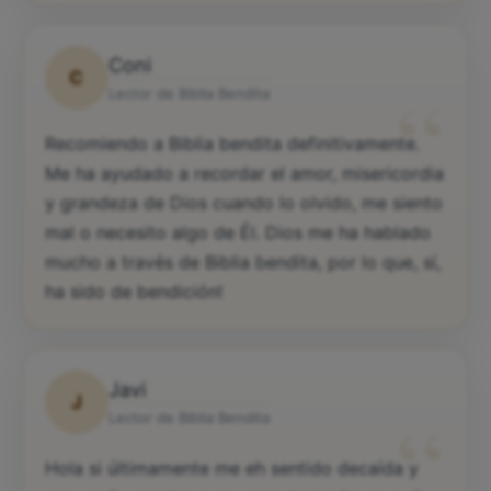
Coni
C
“
Lector de Biblia Bendita
Recomiendo a Biblia bendita definitivamente.
Me ha ayudado a recordar el amor, misericordia
y grandeza de Dios cuando lo olvido, me siento
mal o necesito algo de Él. Dios me ha hablado
mucho a través de Biblia bendita, por lo que, sí,
ha sido de bendición!
Javi
J
“
Lector de Biblia Bendita
Hola si últimamente me eh sentido decaída y