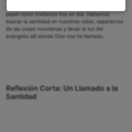
enseña una lección importante sobre nuestro
papel como cristianos hoy en día. Debemos
buscar la santidad en nuestras vidas, separarnos
de las cosas mundanas y llevar la luz del
evangelio allí donde Dios nos ha llamado.
Reflexión Corta: Un Llamado a la
Santidad