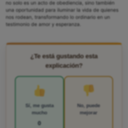
no solo es un acto de obediencia, sino también
una oportunidad para iluminar la vida de quienes
nos rodean, transformando lo ordinario en un
testimonio de amor y esperanza.
¿Te está gustando esta
explicación?
Sí, me gusta
No, puede
mucho
mejorar
0