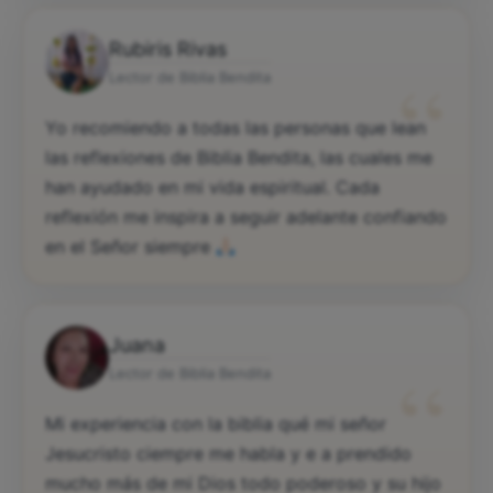
Rubiris Rivas
“
Lector de Biblia Bendita
Yo recomiendo a todas las personas que lean
las reflexiones de Biblia Bendita, las cuales me
han ayudado en mi vida espiritual. Cada
reflexión me inspira a seguir adelante confiando
en el Señor siempre
Juana
“
Lector de Biblia Bendita
Mi experiencia con la biblia qué mi señor
Jesucristo ciempre me habla y e a prendido
mucho más de mi Dios todo poderoso y su hijo