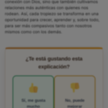
conexión con Dios, sino que también cultivamos
relaciones más auténticas con quienes nos
rodean. Así, cada tropiezo se transforma en una
oportunidad para crecer, aprender y, sobre todo,
para ser más compasivos tanto con nosotros
mismos como con los demás.
¿Te está gustando esta
explicación?
Sí, me gusta
No, puede
mucho
mejorar