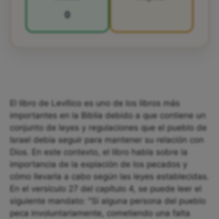
0
El libro de Levítico es uno de los libros más
importantes en la Biblia debido a que contiene un
conjunto de leyes y regulaciones que el pueblo de
Israel debía seguir para mantener su relación con
Dios. En este contexto, el libro habla sobre la
importancia de la expiación de los pecados y
cómo llevarla a cabo según las leyes establecidas.
En el versículo 27 del capítulo 4, se puede leer el
siguiente mandato: "Si alguna persona del pueblo
peca involuntariamente, cometiendo una falta