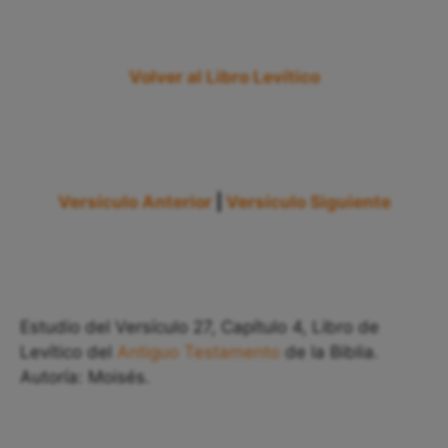
Volver al Libro Levítico
Versículo Anterior
|
Versículo Siguiente
Estudio del Versículo 27, Capítulo 4, Libro de
Levítico del
Antiguo Testamento
de la Biblia.
Autoría: Moisés.