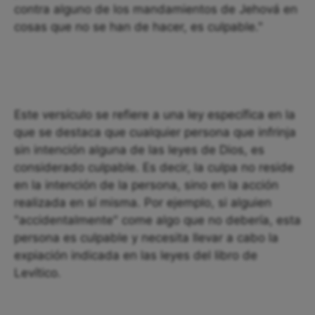
contra alguno de los mandamientos de Jehová en
cosas que no se han de hacer, es culpable."
Este versículo se refiere a una ley específica en la
que se destaca que cualquier persona que infrinja
sin intención alguna de las leyes de Dios, es
considerado culpable. Es decir, la culpa no reside
en la intención de la persona, sino en la acción
realizada en sí misma. Por ejemplo, si alguien
"accidentalmente" come algo que no debería, esta
persona es culpable y necesita llevar a cabo la
expiación indicada en las leyes del libro de
Levítico.