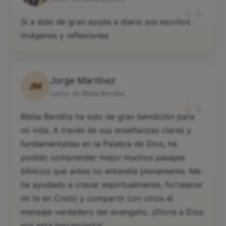
“
Si a sido de gran ayuda a diario sus escritos
imágenes y reflexiones
Jorge Martínez
JM
“
Lector de Biblia Bendita
Biblia Bendita ha sido de gran bendición para
mi vida. A través de sus enseñanzas claras y
fundamentadas en la Palabra de Dios, he
podido comprender mejor muchos pasajes
bíblicos que antes no entendía plenamente. Me
ha ayudado a crecer espiritualmente, fortalecer
mi fe en Cristo y compartir con otros el
mensaje verdadero del evangelio. ¡Gloria a Dios
por esta herramienta!