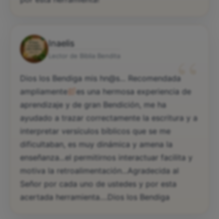
Inaelis
“
Lector de Biblia Bendita
Dios los Bendiga mis hn@s... Recomendada
ampliamente
es una hermosa experiencia de
aprendizaje y de gran Bendición, me ha
ayudado a trazar correctamente la escritura y a
interpretar versículos bíblicos que se me
dificultaban, es muy dinámica y amena la
enseñanza...el permitirnos interactuar facilita y
motiva la retroalimentación...Agradecida al
Señor por cada uno de ustedes y por esta
acertada herramienta....Dios los Bendiga