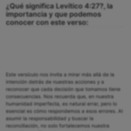
¿Qué significa Levítico 4:27?, la
importancia y que podemos
conocer con este verso:
Este versículo nos invita a mirar más allá de la
intención detrás de nuestras acciones y a
reconocer que cada decisión que tomamos tiene
consecuencias. Nos recuerda que, en nuestra
humanidad imperfecta, es natural errar, pero lo
esencial es cómo respondemos a esos errores. Al
asumir la responsabilidad y buscar la
reconciliación, no solo fortalecemos nuestra