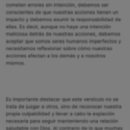
cometen errores sin intención, debemos ser
conscientes de que nuestras acciones tienen un
impacto y debemos asumir la responsabilidad de
ellas. Es decir, aunque no haya una intención
maliciosa detrás de nuestras acciones, debemos
aceptar que somos seres humanos imperfectos y
necesitamos reflexionar sobre cómo nuestras
acciones afectan a los demás y a nosotros
mismos.
Es importante destacar que este versículo no se
trata de juzgar a otros, sino de reconocer nuestra
propia culpabilidad y llevar a cabo la expiación
necesaria para seguir manteniendo una relación
saludable con Dios. Al contrario de lo que muchas