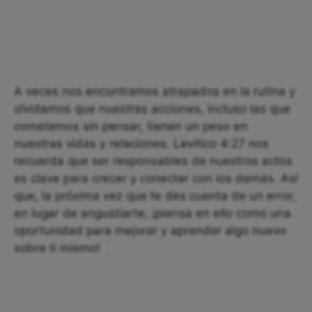
A veces nos encontramos atrapados en la rutina y
olvidamos que nuestras acciones, incluso las que
cometemos sin pensar, tienen un peso en
nuestras vidas y relaciones. Levítico 4:27 nos
recuerda que ser responsables de nuestros actos
es clave para crecer y conectar con los demás. Así
que, la próxima vez que te des cuenta de un error,
en lugar de angustiarte, ¡piensa en ello como una
oportunidad para mejorar y aprender algo nuevo
sobre ti mismo!