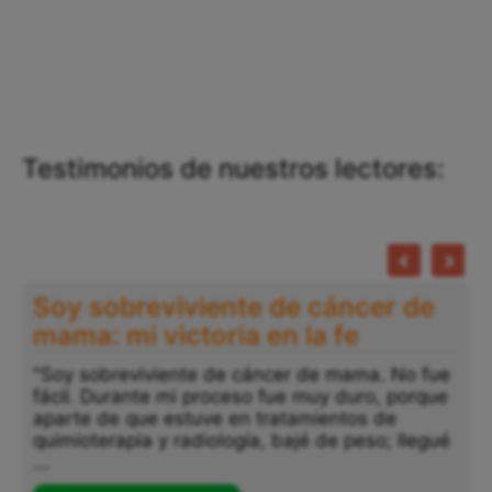
Testimonios de nuestros lectores:
Soy sobreviviente de cáncer de
mama: mi victoria en la fe
"Soy sobreviviente de cáncer de mama. No fue
fácil. Durante mi proceso fue muy duro, porque
"
aparte de que estuve en tratamientos de
a
quimioterapia y radiología, bajé de peso; llegué
p
...
s
..