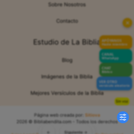
Sobre Nosotros
Contacto
✕
Estudio de La Biblia
APÓYANOS
Hazte miembro
CANAL
WhatsApp
Blog
CHAT
Bíblico
Imágenes de la Biblia
VER OTRO
versículo aleatorio
Mejores Versículos de la Biblia
Sin voz
Página web creada por:
Sitiova
2026 © Bibliabendita.com - Todos los derechos
reservados
←
Siguiente →