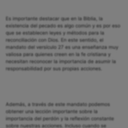
Es importante destacar que en la Biblia, la
existencia del pecado es algo común y es por eso
que se establecen leyes y métodos para la
reconciliación con Dios. En este sentido, el
mandato del versículo 27 es una enseñanza muy
valiosa para quienes creen en la fe cristiana y
necesitan reconocer la importancia de asumir la
responsabilidad por sus propias acciones.
Además, a través de este mandato podemos
obtener una lección importante sobre la
importancia del perdón y la reflexión constante
sobre nuestras acciones. Incluso cuando se