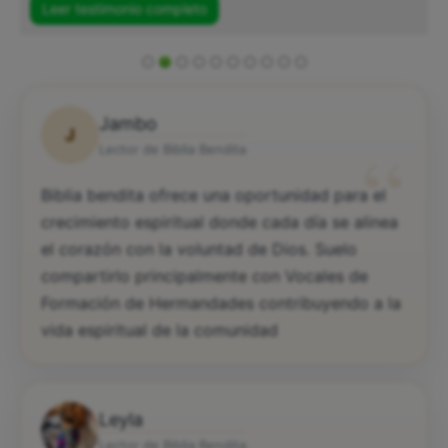
Leer testimonio completo
Jambo
J
“
Lector de Biblia Bendita
Biblia bendita ofrece una oportunidad para el
crecimiento espiritual donde cada día se alinea
el corazón con la voluntad de Dios. Suelo
compartirlo principalmente con Vocales de
Formación de Hermandades contribuyendo a la
vida espiritual de la comunidad
Leyla
Lector de Biblia Bendita