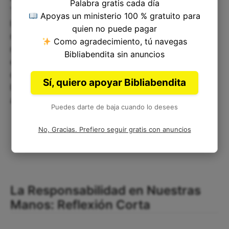
Palabra gratis cada día
También nos recuerda la importancia de practicar
Apoyas un ministerio 100 % gratuito para
la reflexión constante sobre nuestras acciones y
quien no puede pagar
mantener una actitud humilde y abierta para
Como agradecimiento, tú navegas
reconocer nuestros errores. A través de estas
Bibliabendita sin anuncios
enseñanzas, podemos aprender a ser más
compasivos y comprensivos con los demás y a
Sí, quiero apoyar Bibliabendita
llevar una vida más plena y satisfactoria de
acuerdo con los preceptos de la fe cristiana.
Puedes darte de baja cuando lo desees
No, Gracias. Prefiero seguir gratis con anuncios
La Responsabilidad en Nuestras
Manos: Reflexión Corta