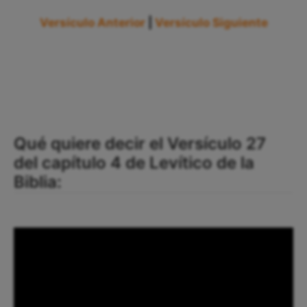
Versículo Anterior
|
Versículo Siguiente
Qué quiere decir el Versículo 27
del capítulo 4 de Levítico de la
Biblia: