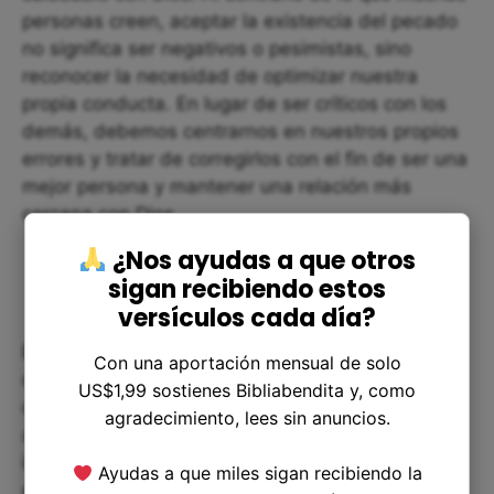
personas creen, aceptar la existencia del pecado
no significa ser negativos o pesimistas, sino
reconocer la necesidad de optimizar nuestra
propia conducta. En lugar de ser críticos con los
demás, debemos centrarnos en nuestros propios
errores y tratar de corregirlos con el fin de ser una
mejor persona y mantener una relación más
cercana con Dios.
¿Nos ayudas a que otros
sigan recibiendo estos
versículos cada día?
El versículo 27 del capítulo 4 de Levítico nos
Con una aportación mensual de solo
ofrece una lección importante para nuestra vida
US$1,99 sostienes Bibliabendita y, como
diaria. Nos recuerda que aunque nuestras
agradecimiento, lees sin anuncios.
acciones puedan haber sido cometidas sin
intención, debemos asumir la responsabilidad de
Ayudas a que miles sigan recibiendo la
ellas y llevar a cabo la expiación necesaria.