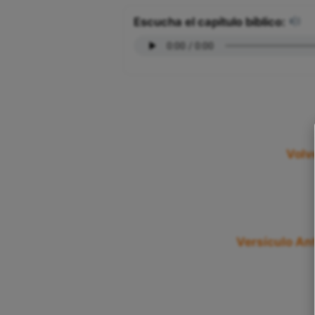
Escucha el capítulo bíblico:
Volve
Versículo Ant