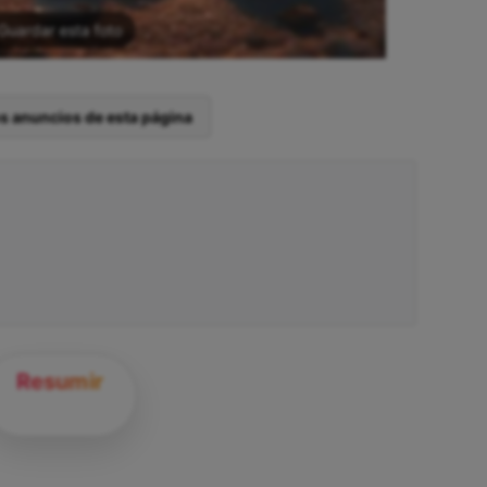
Guardar esta foto
os anuncios de esta página
Resumir