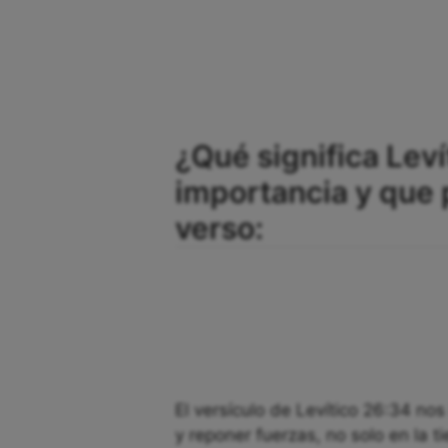
¿Qué significa Leví
importancia y que
verso:
El versículo de Levítico 26:34 nos
y reponer fuerzas, no solo en la t