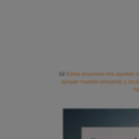
Estos anuncios nos ayudan a 
apoyar nuestro proyecto y ocul
h