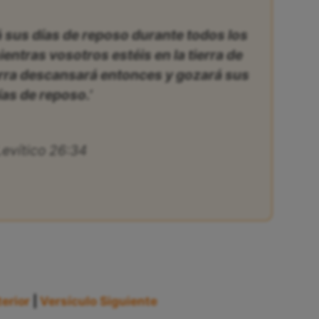
á sus días de reposo durante todos los
entras vosotros estéis en la tierra de
erra descansará entonces y gozará sus
ías de reposo.’
Levítico 26:34
erior
|
Versículo Siguiente