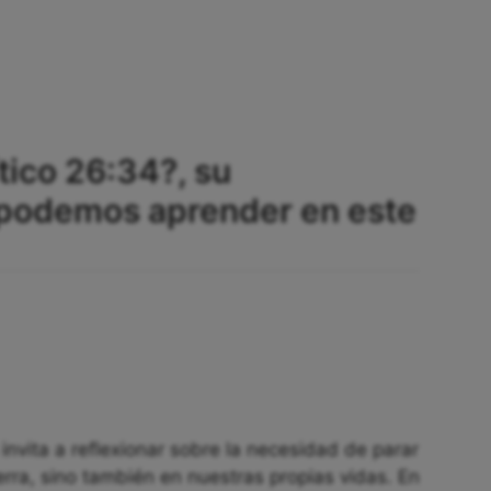
tico 26:34?, su
 podemos aprender en este
 invita a reflexionar sobre la necesidad de parar
ierra, sino también en nuestras propias vidas. En