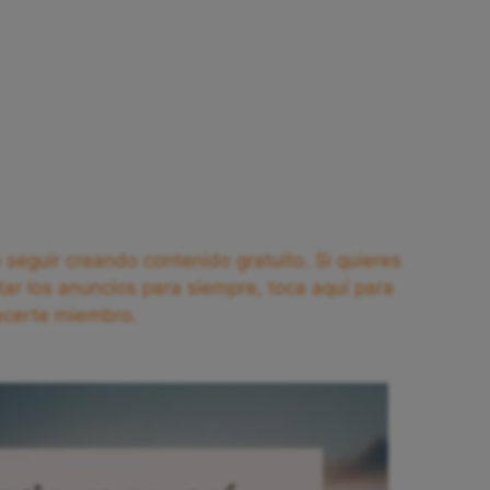
seguir creando contenido gratuito. Si quieres
tar los anuncios para siempre, toca aquí para
acerte miembro.