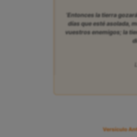
‘Entonces la tierra gozar
días que esté asolada, mi
vuestros enemigos; la ti
d
Versículo Ant