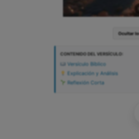
Ocultar l
CONTENIDO DEL VERSÍCULO:
Versículo Bíblico
Explicación y Análisis
Reflexión Corta