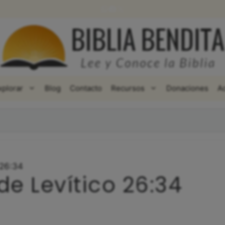
WhatsApp
Facebook
X
xplorar
Blog
Contacto
Recursos
Donaciones
A
 26:34
de Levítico 26:34