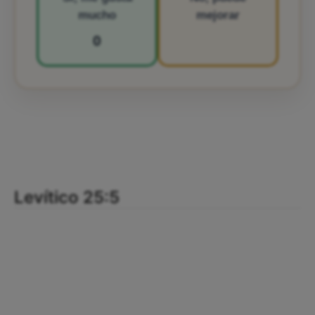
mucho
mejorar
0
Levítico 25:5