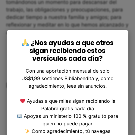
tomándonos un momento para descansar del
trabajo, las obligaciones y preocupaciones, para
dedicar tiempo a nuestra familia y amigos; para
reflexionar y meditar en lo que hemos alcanzado y
agradecer por lo que nos ha sido dado.
¿Nos ayudas a que otros
sigan recibiendo estos
versículos cada día?
Con una aportación mensual de solo
US$1,99 sostienes Bibliabendita y, como
Reflexiones finales
agradecimiento, lees sin anuncios.
Ayudas a que miles sigan recibiendo la
Palabra gratis cada día
Apoyas un ministerio 100 % gratuito para
quien no puede pagar
Como agradecimiento, tú navegas