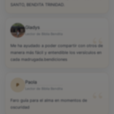
SANTO, BENDITA TRINIDAD.
Gladys
“
Lector de Biblia Bendita
Me ha ayudado a poder compartir con otros de
manera más fácil y entendible los versículos en
cada madrugada.bendiciones
Paola
P
“
Lector de Biblia Bendita
Faro guía para el alma en momentos de
oscuridad