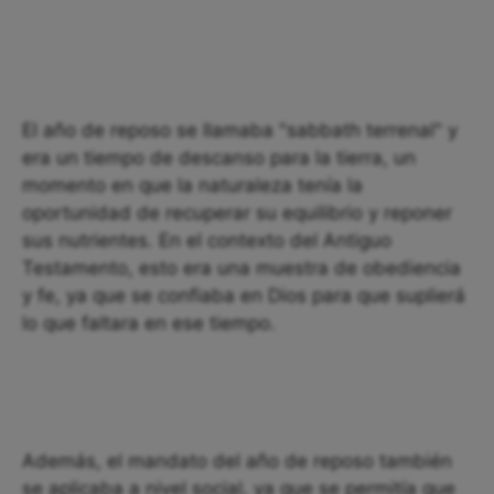
El año de reposo se llamaba "sabbath terrenal" y
era un tiempo de descanso para la tierra, un
momento en que la naturaleza tenía la
oportunidad de recuperar su equilibrio y reponer
sus nutrientes. En el contexto del Antiguo
Testamento, esto era una muestra de obediencia
y fe, ya que se confiaba en Dios para que suplierá
lo que faltara en ese tiempo.
Además, el mandato del año de reposo también
se aplicaba a nivel social, ya que se permitía que