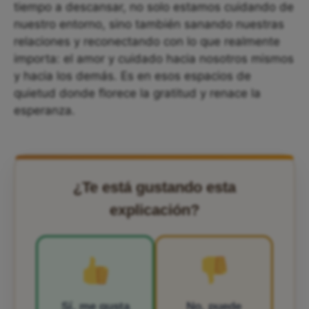
tiempo a descansar, no solo estamos cuidando de
nuestro entorno, sino también sanando nuestras
relaciones y reconectando con lo que realmente
importa: el amor y cuidado hacia nosotros mismos
y hacia los demás. Es en esos espacios de
quietud donde florece la gratitud y renace la
esperanza.
¿Te está gustando esta
explicación?
Sí, me gusta
No, puede