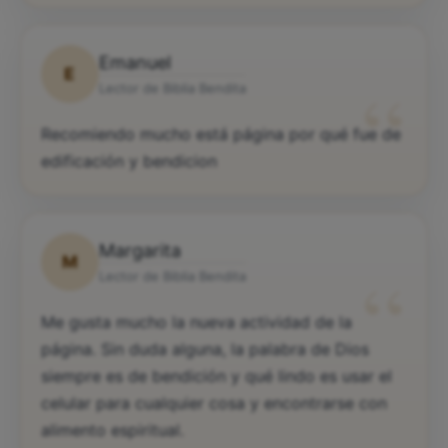
Emanuel
E
“
Lector de Biblia Bendita
Recomiendo mucho está página por qué fue de
edificación y bendicion
Margarita
M
“
Lector de Biblia Bendita
Me gusta mucho la nueva actividad de la
página. Sin duda alguna, la palabra de Dios
siempre es de bendición y qué lindo es usar el
celular para cualquier cosa y encontrarse con
alimento espiritual.