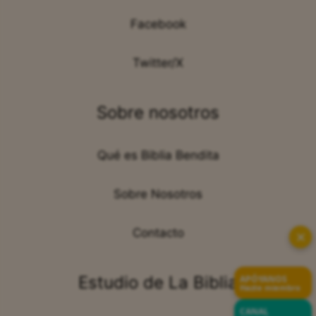
Facebook
Twitter/X
Sobre nosotros
Qué es Biblia Bendita
Sobre Nosotros
Contacto
✕
Estudio de La Biblia
APÓYANOS
Hazte miembro
CANAL