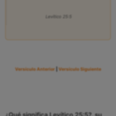
Levítico 25:5
Versículo Anterior
|
Versículo Siguiente
¿Qué significa Levítico 25:5?, su