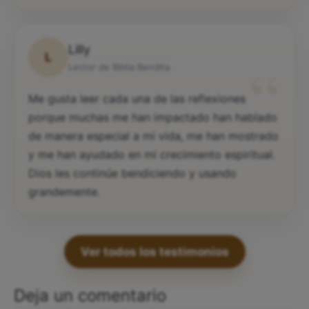
Lilly
L
“
Lector de Biblia Bendita
Me gusta leer cada una de las reflexiones
porque muchas me han impactado han hablado
de manera especial a mi vida, me han mostrado
y me han ayudado en mi crecimiento espiritual.
Dios les continúe bendiciendo y usando
grandemente.
Ver todos los testimonios
Deja un comentario