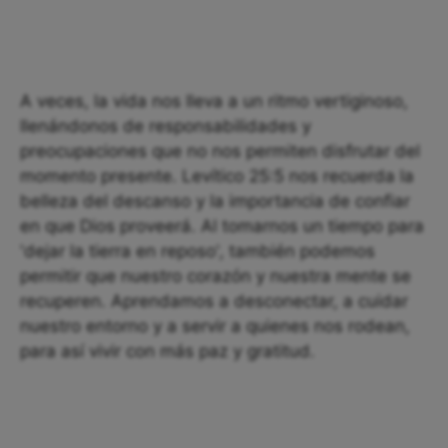
A veces, la vida nos lleva a un ritmo vertiginoso,
llenándonos de responsabilidades y
preocupaciones que no nos permiten disfrutar del
momento presente. Levítico 25:5 nos recuerda la
belleza del descanso y la importancia de confiar
en que Dios proveerá. Al tomarnos un tiempo para
'dejar la tierra en reposo', también podemos
permitir que nuestro corazón y nuestra mente se
recuperen. Aprendamos a desconectar, a cuidar
nuestro entorno y a servir a quienes nos rodean,
para así vivir con más paz y gratitud.