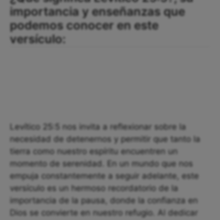
importancia y enseñanzas que
podemos conocer en este
versículo:
Levítico 25:5 nos invita a reflexionar sobre la
necesidad de detenernos y permitir que tanto la
tierra como nuestro espíritu encuentren un
momento de serenidad. En un mundo que nos
empuja constantemente a seguir adelante, este
versículo es un hermoso recordatorio de la
importancia de la pausa, donde la confianza en
Dios se convierte en nuestro refugio. Al dedicar