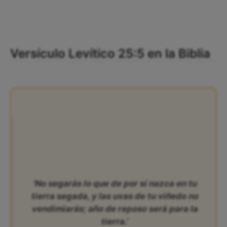
Versículo Levítico 25:5 en la Biblia
‘No segarás lo que de por sí nazca en tu
tierra segada, y las uvas de tu viñedo no
vendimiarás; año de reposo será para la
tierra.’