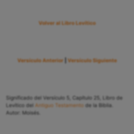
Volver al Libro Levítico
Versículo Anterior
|
Versículo Siguiente
Significado del Versículo 5, Capítulo 25, Libro de
Levítico del
Antiguo Testamento
de la Biblia.
Autor: Moisés.