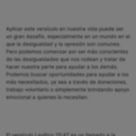
Aplicar este versículo en nuestra vida puede ser
un gran desafío, especialmente en un mundo en el
que la desigualdad y la opresión son comunes.
Pero podemos comenzar por ser más conscientes
de las desigualdades que nos rodean y tratar de
hacer nuestra parte para ayudar a los demás.
Podemos buscar oportunidades para ayudar a los
más necesitados, ya sea a través de donaciones,
trabajo voluntario o simplemente brindando apoyo
emocional a quienes lo necesitan.
El versículo Levítico 25:47 es un llamado a la