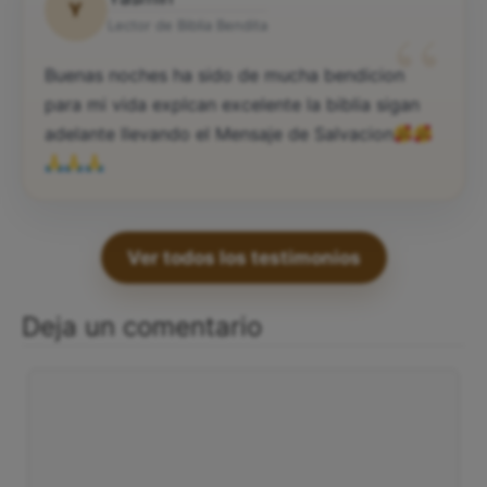
Y
“
Lector de Biblia Bendita
Buenas noches ha sido de mucha bendicion
para mi vida explcan excelente la biblia sigan
adelante llevando el Mensaje de Salvacion
Ver todos los testimonios
Deja un comentario
Comentario