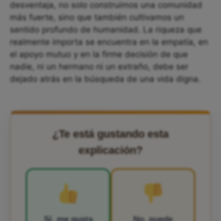
desventaja, no solo construimos una comunidad
más fuerte, sino que también cultivamos un
sentido profundo de humanidad. La riqueza que
realmente importa se encuentra en la empatía, en
el apoyo mutuo y en la firme decisión de que
nadie, ni un hermano ni un extraño, debe ser
dejado atrás en la búsqueda de una vida digna.
¿Te está gustando esta
explicación?
Sí, me gusta
No, puede