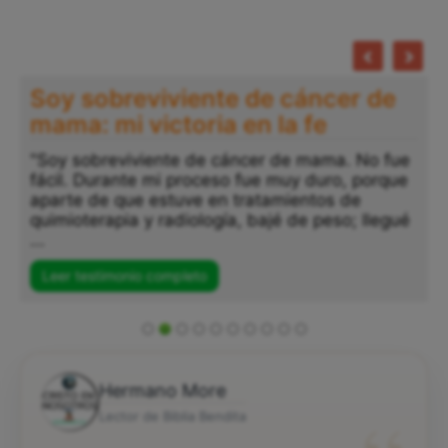
Soy sobreviviente de cáncer de
mama: mi victoria en la fe
"Soy sobreviviente de cáncer de mama. No fue
fácil. Durante mi proceso fue muy duro, porque
aparte de que estuve en tratamientos de
quimioterapia y radiología, bajé de peso; llegué
...
Leer testimonio completo
Hermano More
Lector de Biblia Bendita