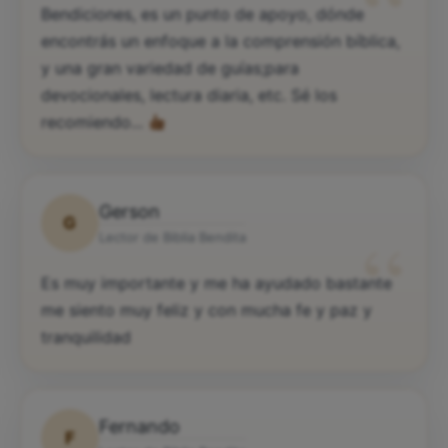
“
Bendiciones, es un punto de apoyo, dónde
encontrás un enfoque a la comprensión bíblica,
y una gran variedad de guías;para
devocionales, lectura diaria, etc. Sé los
recomiendo...
Gerson
G
“
Lector de Biblia Bendita
Es muy importante y me ha ayudado bastante
me siento muy feliz y con mucha fe y paz y
tranquilidad
Fernando
F