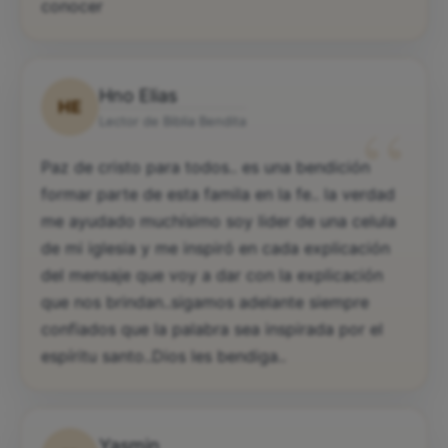
conocer
Hno Elias
HE
“
Lector de Biblia Bendita
Paz de cristo para todos.. es una bendición
formar parte de esta famila en la fe.. la verdad
me ayudado muchísimo soy lider de una celula
de mi iglesia y me inspiró en cada explicación
del mensaje que voy a dar con la explicación
que nos brindan..sigamos adelante siempre
confiados que la palabra sea inspirada por el
espíritu santo..Dios les bendiga..
Yasmin