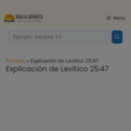
Saltar
WhatsApp
Facebook
X
al
contenido
Menú
¿Qué
Buscas?:
Portada
»
Explicación de Levítico 25:47
Explicación de Levítico 25:47