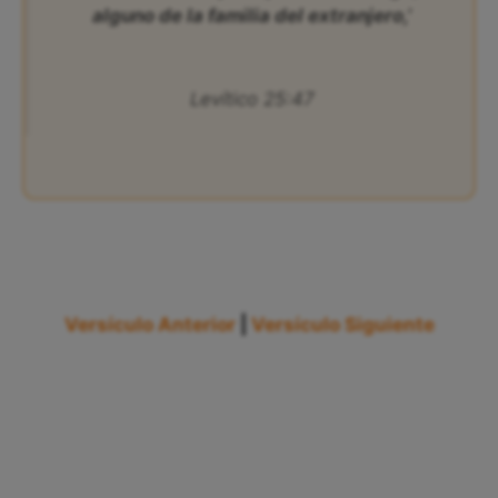
alguno de la familia del extranjero,’
Levítico 25:47
Versículo Anterior
|
Versículo Siguiente