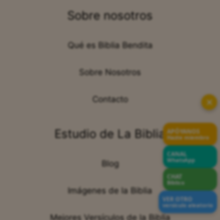
Sobre nosotros
Qué es Biblia Bendita
Sobre Nosotros
Contacto
✕
Estudio de La Biblia
APÓYANOS
Hazte miembro
CANAL
WhatsApp
Blog
CHAT
Bíblico
Imágenes de la Biblia
VER OTRO
versículo aleatorio
Mejores Versículos de la Biblia