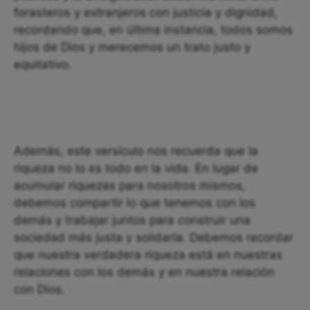
forasteros y extranjeros con justicia y dignidad,
recordando que, en última instancia, todos somos
hijos de Dios y merecemos un trato justo y
equitativo.
Además, este versículo nos recuerda que la
riqueza no lo es todo en la vida. En lugar de
acumular riquezas para nosotros mismos,
debemos compartir lo que tenemos con los
demás y trabajar juntos para construir una
sociedad más justa y solidaria. Debemos recordar
que nuestra verdadera riqueza está en nuestras
relaciones con los demás y en nuestra relación
con Dios.