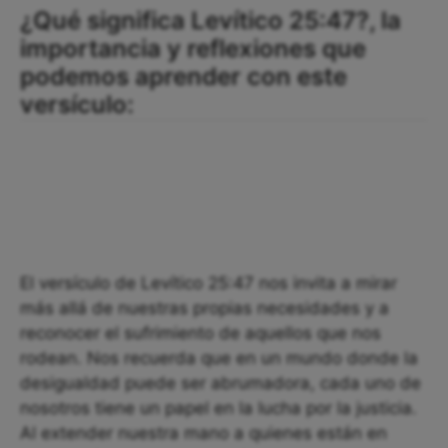
¿Qué significa Levítico 25:47?, la
importancia y reflexiones que
podemos aprender con este
versículo:
El versículo de Levítico 25:47 nos invita a mirar
más allá de nuestras propias necesidades y a
reconocer el sufrimiento de aquellos que nos
rodean. Nos recuerda que en un mundo donde la
desigualdad puede ser abrumadora, cada uno de
nosotros tiene un papel en la lucha por la justicia.
Al extender nuestra mano a quienes están en