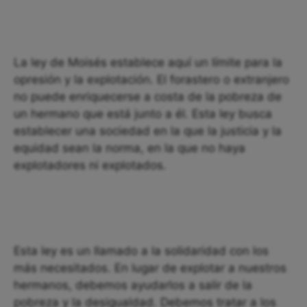
La ley de Moisés establece aquí un límite para la
opresión y la explotación. El forastero o extranjero
no puede enriquecerse a costa de la pobreza de
un hermano que está junto a él. Esta ley busca
establecer una sociedad en la que la justicia y la
equidad sean la norma, en la que no haya
explotadores ni explotados.
Esta ley es un llamado a la solidaridad con los
más necesitados. En lugar de explotar a nuestros
hermanos, debemos ayudarlos a salir de la
pobreza y la desigualdad. Debemos tratar a los