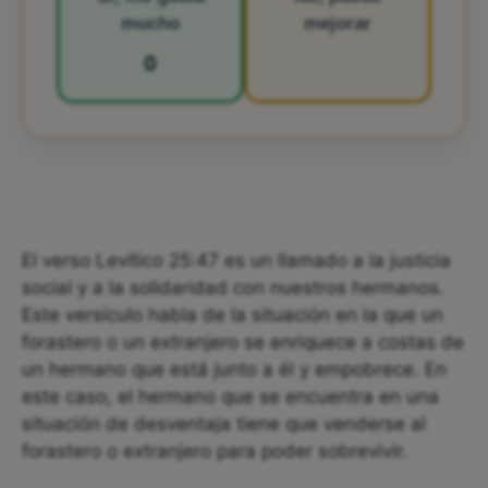
mucho
mejorar
0
El verso Levítico 25:47 es un llamado a la justicia
social y a la solidaridad con nuestros hermanos.
Este versículo habla de la situación en la que un
forastero o un extranjero se enriquece a costas de
un hermano que está junto a él y empobrece. En
este caso, el hermano que se encuentra en una
situación de desventaja tiene que venderse al
forastero o extranjero para poder sobrevivir.