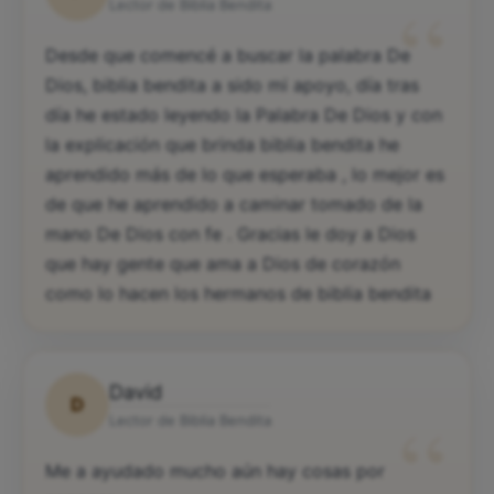
“
Lector de Biblia Bendita
Desde que comencé a buscar la palabra De
Dios, biblia bendita a sido mi apoyo, día tras
día he estado leyendo la Palabra De Dios y con
la explicación que brinda biblia bendita he
aprendido más de lo que esperaba , lo mejor es
de que he aprendido a caminar tomado de la
mano De Dios con fe . Gracias le doy a Dios
que hay gente que ama a Dios de corazón
como lo hacen los hermanos de biblia bendita
David
D
“
Lector de Biblia Bendita
Me a ayudado mucho aún hay cosas por