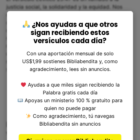
justicia social, la solidaridad y la equidad. Nos
recuerda que debemos tratar a los demás con
dignidad y respeto, sin importar quiénes sean o
¿Nos ayudas a que otros
de dónde vengan. También nos recuerda que
sigan recibiendo estos
nuestra verdadera riqueza está en nuestras
versículos cada día?
relaciones con los demás y en nuestra relación
Con una aportación mensual de solo
con Dios. Si podemos incorporar estos valores en
US$1,99 sostienes Bibliabendita y, como
nuestra vida diaria, podemos construir una
agradecimiento, lees sin anuncios.
sociedad más justa y solidaria para todos.
Ayudas a que miles sigan recibiendo la
Palabra gratis cada día
Apoyas un ministerio 100 % gratuito para
quien no puede pagar
Como agradecimiento, tú navegas
Reflexión Corta sobre Levítico
Bibliabendita sin anuncios
veinticinco treinta y siete