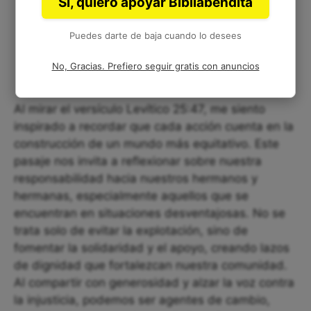
Sí, quiero apoyar Bibliabendita
Puedes darte de baja cuando lo desees
No, Gracias. Prefiero seguir gratis con anuncios
Al mirar el versículo Levítico 25:47, me siento
inspirado a recordar que cada acción cuenta en la
construcción de un mundo más equitativo. Este
pasaje nos invita a reflexionar sobre nuestra
responsabilidad hacia nuestros hermanos y
hermanas, especialmente aquellos que se
encuentran en situaciones desventajosas. No se
trata solo de evitar la explotación, sino de
fomentar la solidaridad y el apoyo, creando lazos
de dignidad que fortalezcan nuestra comunidad.
Al compartir con generosidad y alzar la voz contra
la injusticia, podemos ser agentes de cambio,