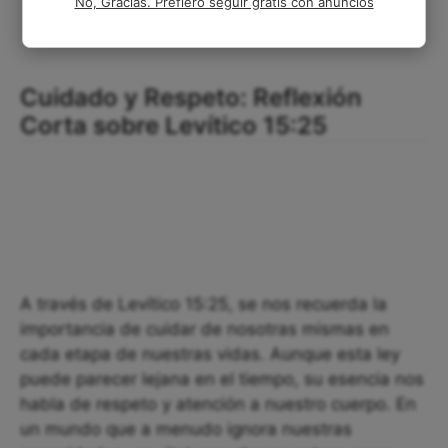
No, Gracias. Prefiero seguir gratis con anuncios
Cuidado y Respeto: Reflexión
Corta sobre Levítico 15:25
A través de Levítico 15:25, se nos recuerda la
importancia de cuidar de nosotras mismas en
cada etapa de nuestras vidas. Aunque esta ley
puede parecer lejana en el tiempo, su esencia nos
habla de respeto y atención a nuestro cuerpo. En
un mundo que a menudo ignora nuestras