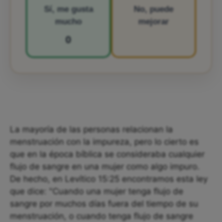
Sí, me gusta
No, puede
mucho
mejorar
0
La mayoría de las personas relacionan la
menstruación con la impureza, pero lo cierto es
que en la época bíblica se consideraba cualquier
flujo de sangre en una mujer como algo impuro.
De hecho, en Levítico 15:25 encontramos esta ley
que dice: "Cuando una mujer tenga flujo de
sangre por muchos días fuera del tiempo de su
menstruación, o cuando tenga flujo de sangre