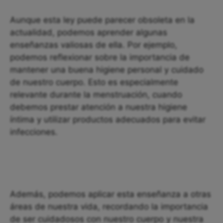
Aunque esta ley puede parecer obsoleta en la
actualidad, podemos aprender algunas
enseñanzas valiosas de ella. Por ejemplo,
podemos reflexionar sobre la importancia de
mantener una buena higiene personal y cuidado
de nuestro cuerpo. Esto es especialmente
relevante durante la menstruación, cuando
debemos prestar atención a nuestra higiene
íntima y utilizar productos adecuados para evitar
infecciones.
Además, podemos aplicar esta enseñanza a otras
áreas de nuestra vida, recordando la importancia
de ser cuidadosos con nuestro cuerpo y nuestra