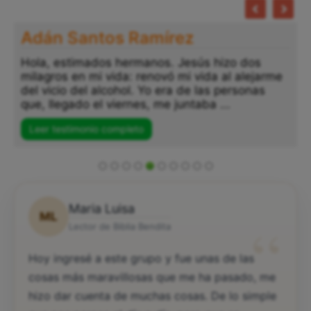
Adán Santos Ramírez
Hola, estimados hermanos. Jesús hizo dos
milagros en mi vida: renovó mi vida al alejarme
del vicio del alcohol. Yo era de las personas
que, llegado el viernes, me juntaba ...
Leer testimonio completo
Maria Luisa
ML
“
Lector de Biblia Bendita
Hoy ingresé a este grupo y fue unas de las
cosas más maravillosas que me ha pasado, me
hizo dar cuenta de muchas cosas. De lo simple