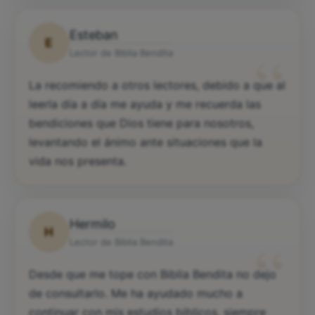
Esteban
E
“
Lector de Biblia Bendita
La recomiendo a otros lectores, debido a que al
leerla día a día me ayuda y me recuerda las
bendiciones que Dios tiene para nosotros,
levantando el ánimo ante situaciones que la
vida nos presenta.
Hermilo
H
“
Lector de Biblia Bendita
Desde que me tope con Biblia Bendita no dejo
de consultarlo. Me ha ayudado mucho a
continuar con mis estudios biblicos, siempre