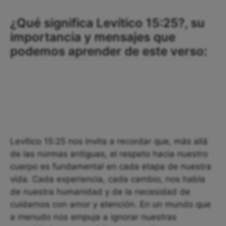
¿Qué significa Levítico 15:25?, su
importancia y mensajes que
podemos aprender de este verso:
Levítico 15:25 nos invita a recordar que, más allá
de las normas antiguas, el respeto hacia nuestro
cuerpo es fundamental en cada etapa de nuestra
vida. Cada experiencia, cada cambio, nos habla
de nuestra humanidad y de la necesidad de
cuidarnos con amor y atención. En un mundo que
a menudo nos empuja a ignorar nuestras