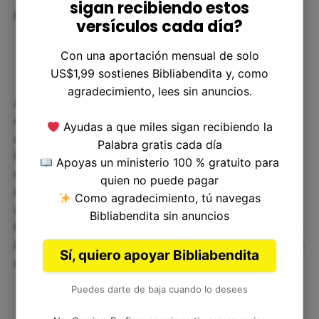
sigan recibiendo estos
perjudicial para nosotros.
versículos cada día?
Con una aportación mensual de solo
US$1,99 sostienes Bibliabendita y, como
agradecimiento, lees sin anuncios.
Aunque la ley de Levítico 15:25 puede parecer
obsoleta en la actualidad, podemos aprender
Ayudas a que miles sigan recibiendo la
algunas enseñanzas valiosas de ella. Esta ley nos
Palabra gratis cada día
invita a reflexionar sobre la importancia de
Apoyas un ministerio 100 % gratuito para
mantener una buena higiene personal y cuidado
quien no puede pagar
de nuestro cuerpo, y a mantenernos alejados de
Como agradecimiento, tú navegas
aquello que pueda ser perjudicial para nosotros.
Bibliabendita sin anuncios
Recordemos siempre la importancia de interpretar
la Biblia adecuadamente y aplicar sus enseñanzas
Sí, quiero apoyar Bibliabendita
de manera sabia y consciente.
Puedes darte de baja cuando lo desees