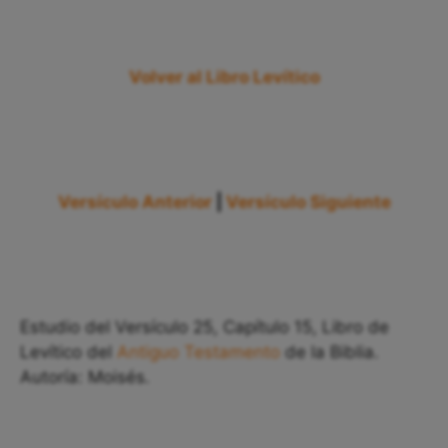
Volver al Libro Levítico
Versículo Anterior
|
Versículo Siguiente
Estudio del Versículo 25, Capítulo 15, Libro de
Levítico del
Antiguo Testamento
de la Biblia.
Autoría: Moisés.