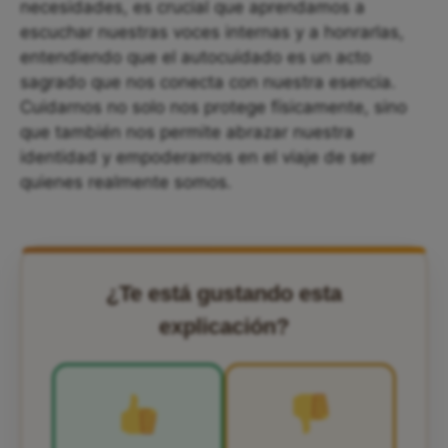
necesidades, es crucial que aprendamos a
escuchar nuestras voces internas y a honrarlas,
entendiendo que el autocuidado es un acto
sagrado que nos conecta con nuestra esencia.
Cuidarnos no solo nos protege físicamente, sino
que también nos permite abrazar nuestra
identidad y empoderarnos en el viaje de ser
quienes realmente somos.
¿Te está gustando esta
explicación?