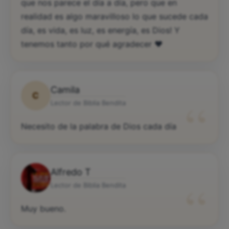
que nos parece el día a día, pero que en
realidad es algo maravilloso lo que sucede cada
día, es vida, es luz, es energía, es Dios! Y
tenemos tanto por qué agradecer ♥️
Camila
C
“
Lector de Biblia Bendita
Necesito de la palabra de Dios cada día
Alfredo T
“
Lector de Biblia Bendita
Muy bueno.