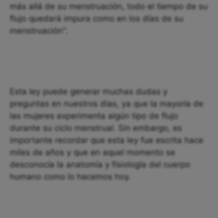
más allá de su menstruación, todo el tiempo de su
flujo quedará impura como en los días de su
menstruación".
Esta ley puede generar muchas dudas y
preguntas en nuestros días, ya que la mayoría de
las mujeres experimenta algún tipo de flujo
durante su ciclo menstrual. Sin embargo, es
importante recordar que esta ley fue escrita hace
miles de años y que en aquel momento se
desconocía la anatomía y fisiología del cuerpo
humano como lo hacemos hoy.