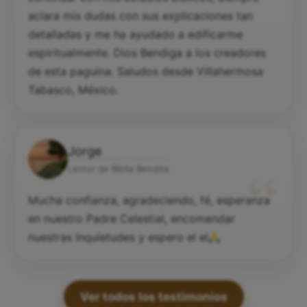
aclara mis dudas con sus explicaciones tan
detalladas y me ha ayudado a edificarme
espiritualmente. Dios Bendiga a los creadores
de esta paguina. Saludos desde Villahermosa
Tabasco, México.
Jorge
“
Lector de Biblia Bendita
Mucha confianza, agradeciendo, fé, esperanza
en nuestro Padre Celestial, encomendar
nuestras inquietudes y espero el el
Ver todos los testimonios