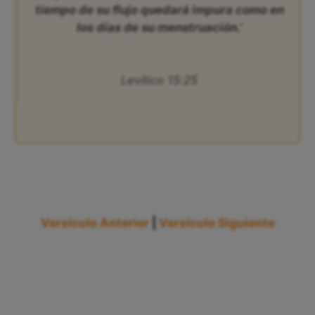
tiempo de su flujo quedará impura como en
los días de su menstruación.’
Levítico 15:25
Versículo Anterior
|
Versículo Siguiente