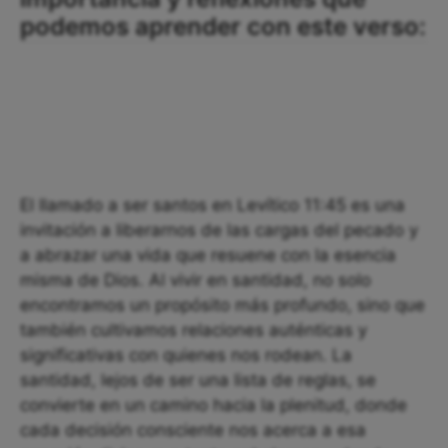
podemos aprender con este verso:
El llamado a ser santos en Levítico 11:45 es una
invitación a liberarnos de las cargas del pecado y
a abrazar una vida que resuene con la esencia
misma de Dios. Al vivir en santidad, no solo
encontramos un propósito más profundo, sino que
también cultivamos relaciones auténticas y
significativas con quienes nos rodean. La
santidad, lejos de ser una lista de reglas, se
convierte en un camino hacia la plenitud, donde
cada decisión consciente nos acerca a esa