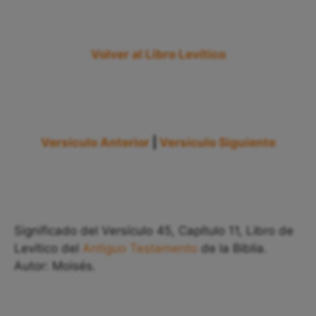
Volver al Libro Levítico
Versículo Anterior
|
Versículo Siguiente
Significado del Versículo 45, Capítulo 11, Libro de
Levítico del
Antiguo Testamento
de la Biblia.
Autor: Moisés.