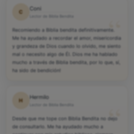
Coni
C
“
Lector de Biblia Bendita
Recomiendo a Biblia bendita definitivamente.
Me ha ayudado a recordar el amor, misericordia
y grandeza de Dios cuando lo olvido, me siento
mal o necesito algo de Él. Dios me ha hablado
mucho a través de Biblia bendita, por lo que, sí,
ha sido de bendición!
Hermilo
H
“
Lector de Biblia Bendita
Desde que me tope con Biblia Bendita no dejo
de consultarlo. Me ha ayudado mucho a