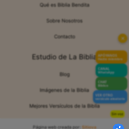
Qué es Biblia Bendita
Sobre Nosotros
Contacto
✕
Estudio de La Biblia
APÓYANOS
Hazte miembro
CANAL
WhatsApp
Blog
CHAT
Bíblico
Imágenes de la Biblia
VER OTRO
versículo aleatorio
Mejores Versículos de la Biblia
Sin voz
Página web creada por:
Sitiova