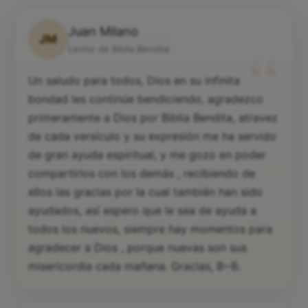
Juan Milano
JM
“
Lector de Biblia Bendita
Un saludo para todos, Dios en su infinita
bondad les continúe bendiciendo, agradezco
primeramente a Dios por Biblia Bendita, atravez
de cada versículo y su expresión me ha servido
de gran ayuda espiritual, y me gozo en poder
compartirlos con los demás , recibiendo de
ellos las gracias por la cual también han sido
ayudados, así espero que le sea de ayuda a
todos los nuevos, siempre hay momentos para
agradecer a Dios , porque nuevas son sus
misericordia cada mañana. Gracias, B~B.