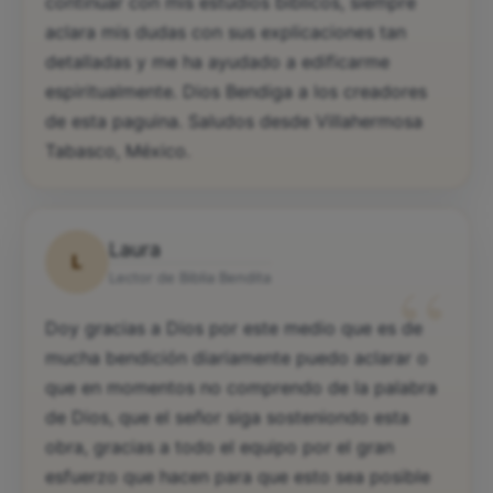
continuar con mis estudios biblicos, siempre
aclara mis dudas con sus explicaciones tan
detalladas y me ha ayudado a edificarme
espiritualmente. Dios Bendiga a los creadores
de esta paguina. Saludos desde Villahermosa
Tabasco, México.
Laura
L
“
Lector de Biblia Bendita
Doy gracias a Dios por este medio que es de
mucha bendición diariamente puedo aclarar o
que en momentos no comprendo de la palabra
de Dios, que el señor siga sosteniondo esta
obra, gracias a todo el equipo por el gran
esfuerzo que hacen para que esto sea posible