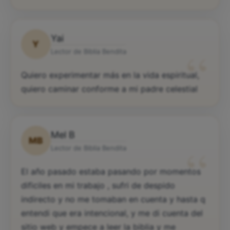
Yai
Y
“
Lector de Biblia Bendita
Quiero experimentar más en la vida espiritual,
quiero caminar conforme a mi padre celestial
Mel B
MB
“
Lector de Biblia Bendita
El año pasado estaba pasando por momentos
dificiles en mi trabajo , sufri de despido
indirecto y no me tomaban en cuenta y hasta q
entendi que era intencional, y me di cuenta del
sitio web y empece a leer la biblia y me