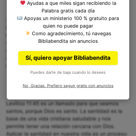
Ayudas a que miles sigan recibiendo la
Palabra gratis cada día
Apoyas un ministerio 100 % gratuito para
Ser santos no es una opción, es un mandato de
quien no puede pagar
Dios. Sin embargo, la santidad no es una actitud
Como agradecimiento, tú navegas
legalista y restrictiva, sino todo lo contrario. Ser
Bibliabendita sin anuncios
santos es un llamado a vivir libres del pecado,
gozando de una relación íntima con nuestro
Sí, quiero apoyar Bibliabendita
creador. La santidad no solo nos beneficia a
nosotros, sino también a quienes nos rodean.
Puedes darte de baja cuando lo desees
No, Gracias. Prefiero seguir gratis con anuncios
Levítico 11:45 es un llamado para que seamos
santos, porque Dios es santo. La santidad es la
base de una vida cristiana saludable y nos
permite tener una relación cercana con Dios.
Aplicar la santidad en nuestra vida es un proceso