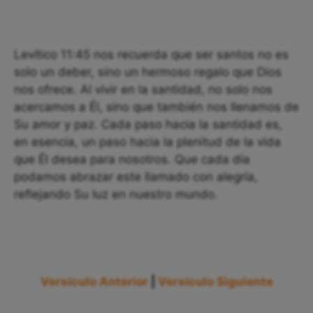
Levítico 11:45 nos recuerda que ser santos no es
solo un deber, sino un hermoso regalo que Dios
nos ofrece. Al vivir en la santidad, no solo nos
acercamos a Él, sino que también nos llenamos de
Su amor y paz. Cada paso hacia la santidad es,
en esencia, un paso hacia la plenitud de la vida
que Él desea para nosotros. Que cada día
podamos abrazar este llamado con alegría,
reflejando Su luz en nuestro mundo.
Versículo Anterior
|
Versículo Siguiente