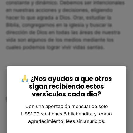
constante y dinámico. Debemos ser intencionales
en nuestras acciones y decisiones, eligiendo
hacer lo que agrada a Dios. Orar, estudiar la
Biblia, congregarnos en la iglesia y buscar la
dirección de Dios en todas las áreas de nuestra
vida son algunos de los medios mediante los
cuales podemos lograr vivir vidas santas.
¿Nos ayudas a que otros
sigan recibiendo estos
versículos cada día?
Reflexión
Con una aportación mensual de solo
US$1,99 sostienes Bibliabendita y, como
agradecimiento, lees sin anuncios.