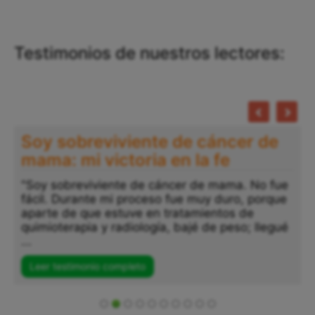
Testimonios de nuestros lectores:
Soy sobreviviente de cáncer de
mama: mi victoria en la fe
"Soy sobreviviente de cáncer de mama. No fue
fácil. Durante mi proceso fue muy duro, porque
aparte de que estuve en tratamientos de
quimioterapia y radiología, bajé de peso; llegué
...
Leer testimonio completo