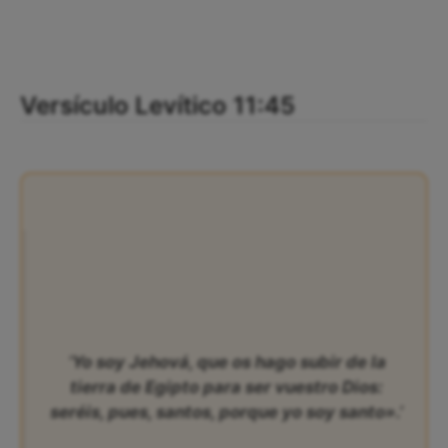
Versículo Levítico 11:45
‘Yo soy Jehová, que os hago subir de la
tierra de Egipto para ser vuestro Dios:
seréis, pues, santos, porque yo soy santo».’