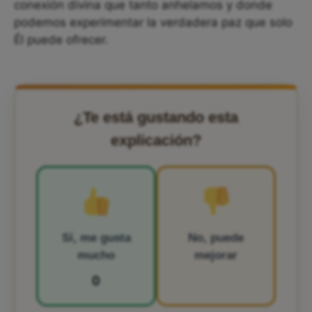
conexión divina que tanto anhelamos y donde
podemos experimentar la verdadera paz que solo
Él puede ofrecer.
¿Te está gustando esta
explicación?
Sí, me gusta
No, puede
mucho
mejorar
0