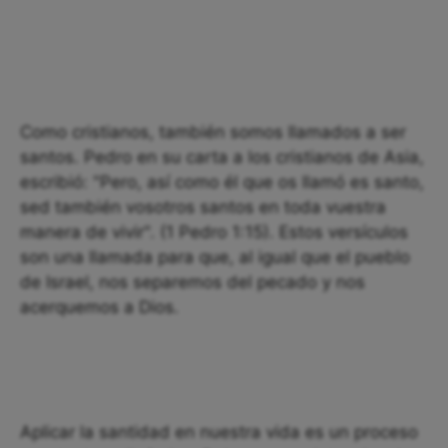
Como cristianos, también somos llamados a ser
santos. Pedro en su carta a los cristianos de Asia,
escribió: "Pero, así como él que os llamó es santo,
sed también vosotros santos en toda vuestra
manera de vivir". (1 Pedro 1:15). Estos versículos
son una llamada para que, al igual que el pueblo
de Israel, nos separemos del pecado y nos
acerquemos a Dios.
Aplicar la santidad en nuestra vida es un proceso