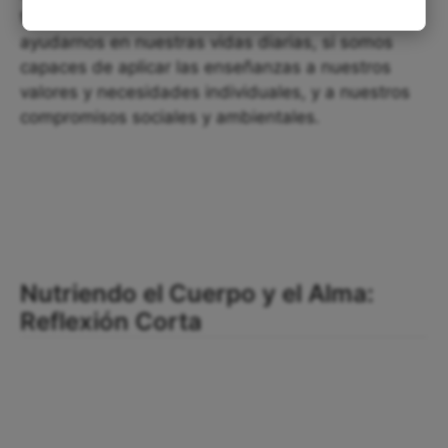
también tienen la capacidad de inspirarnos y
ayudarnos en nuestras vidas diarias, si somos
capaces de aplicar las enseñanzas a nuestros
valores y necesidades individuales, y a nuestros
compromisos sociales y ambientales.
Nutriendo el Cuerpo y el Alma:
Reflexión Corta