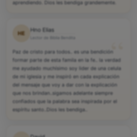
aprendiendo. Dios les bendiga grandemente.
Hno Elias
HE
“
Lector de Biblia Bendita
Paz de cristo para todos.. es una bendición
formar parte de esta famila en la fe.. la verdad
me ayudado muchísimo soy lider de una celula
de mi iglesia y me inspiró en cada explicación
del mensaje que voy a dar con la explicación
que nos brindan..sigamos adelante siempre
confiados que la palabra sea inspirada por el
espíritu santo..Dios les bendiga..
David