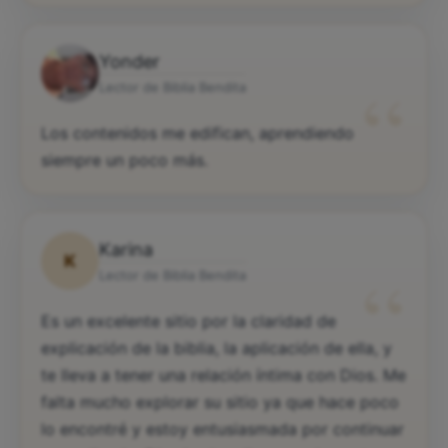
Yonder
“
Lector de Biblia Bendita
Los contenidos me edifican, aprendiendo
siempre un poco más.
Karina
K
“
Lector de Biblia Bendita
Es un excelente sitio por la claridad de
explicación de la biblia, la aplicación de ella, y
te lleva a tener una relación íntima con Dios. Me
falta mucho explorar su sitio ya que hace poco
lo encontré y estoy entusiasmada por continuar