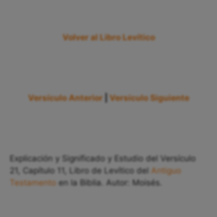
Volver al Libro Levítico
Versículo Anterior
|
Versículo Siguiente
Explicación y Significado y Estudio del Versículo
21, Capítulo 11, Libro de Levítico del
Antiguo
Testamento
en la Biblia. Autor: Moisés.