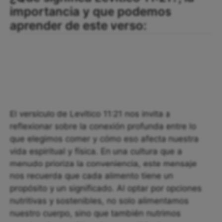
importancia y que podemos
aprender de este verso:
El versículo de Levítico 11:21 nos invita a
reflexionar sobre la conexión profunda entre lo
que elegimos comer y cómo eso afecta nuestra
vida espiritual y física. En una cultura que a
menudo prioriza la conveniencia, este mensaje
nos recuerda que cada alimento tiene un
propósito y un significado. Al optar por opciones
nutritivas y sostenibles, no solo alimentamos
nuestro cuerpo, sino que también nutrimos