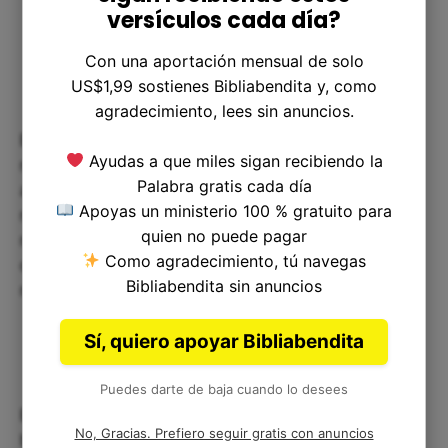
versículos cada día?
Con una aportación mensual de solo
US$1,99 sostienes Bibliabendita y, como
agradecimiento, lees sin anuncios.
El versículo de Levítico 11:21 nos recuerda la
Ayudas a que miles sigan recibiendo la
necesidad de prestar atención a nuestra
Palabra gratis cada día
alimentación, y a elegir alimentos de alta calidad,
Apoyas un ministerio 100 % gratuito para
nutritivos y sostenibles. Actualmente existen
quien no puede pagar
múltiples opciones de alimentos saludables,
Como agradecimiento, tú navegas
deliciosos y alternativos que pueden ayudarnos a
Bibliabendita sin anuncios
mantener una dieta equilibrada.
Sí, quiero apoyar Bibliabendita
Puedes darte de baja cuando lo desees
Es importante comprender que los mensajes
No, Gracias. Prefiero seguir gratis con anuncios
bíblicos de este tipo no solo son útiles, sino que