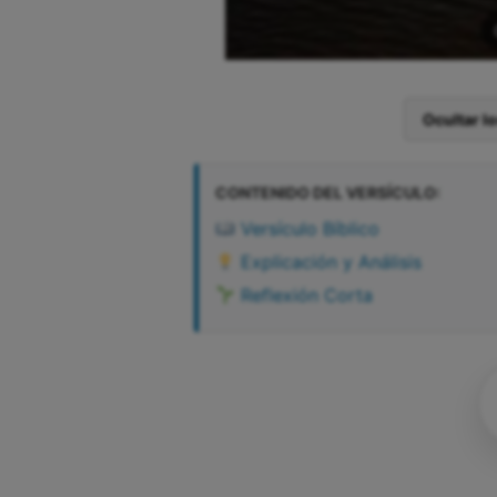
Ocultar l
CONTENIDO DEL VERSÍCULO:
Versículo Bíblico
Explicación y Análisis
Reflexión Corta