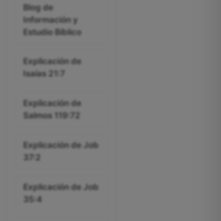
Blog de
Información y
Estudio Bíblico
Explicación de
Isaías 21:7
Explicación de
Salmos 119:72
Explicación de Job
37:2
Explicación de Job
35:4