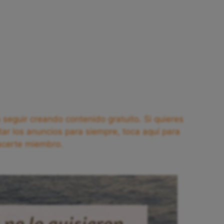
seguir creando contenido gratuito. Si quieres
tar los anuncios para siempre, toca aquí para
acerte miembro.