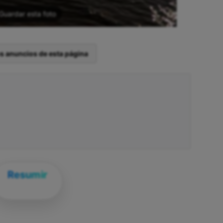
Guardar esta foto
os anuncios de esta página
Resumir