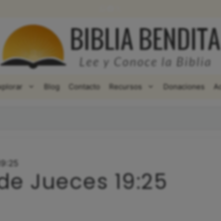
WhatsApp
Facebook
X
xplorar
Blog
Contacto
Recursos
Donaciones
A
19:25
de Jueces 19:25