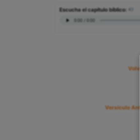
Escucha el capítulo bíblico:
Volv
Versículo Ant