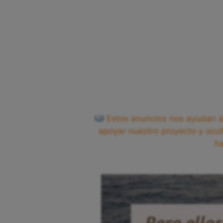
Estos anuncios nos ayudan a 
apoyar nuestro proyecto y ocul
h