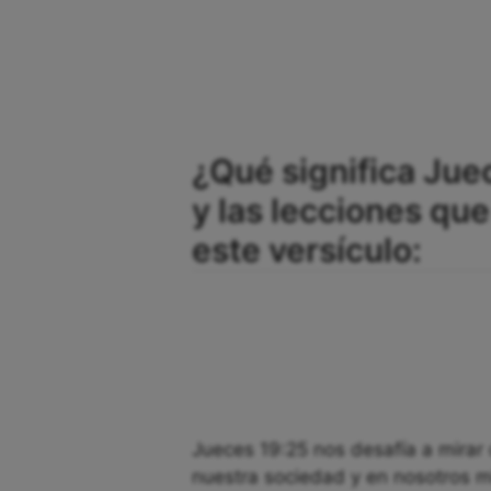
¿Qué significa Jue
y las lecciones q
este versículo:
Jueces 19:25 nos desafía a mirar 
nuestra sociedad y en nosotros m