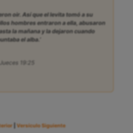
eron oir. Así que el levita tomó a su
llos hombres entraron a ella, abusaron
hasta la mañana y la dejaron cuando
untaba el alba.’
Jueces 19:25
erior
|
Versículo Siguiente