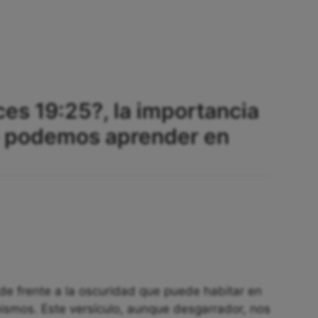
ces 19:25?, la importancia
ue podemos aprender en
de frente a la oscuridad que puede habitar en
ismos. Este versículo, aunque desgarrador, nos