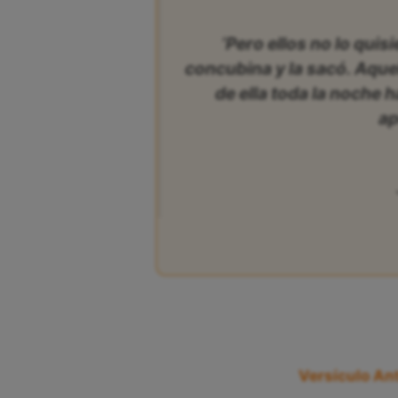
‘Pero ellos no lo quisi
concubina y la sacó. Aque
de ella toda la noche 
ap
Versículo Ant