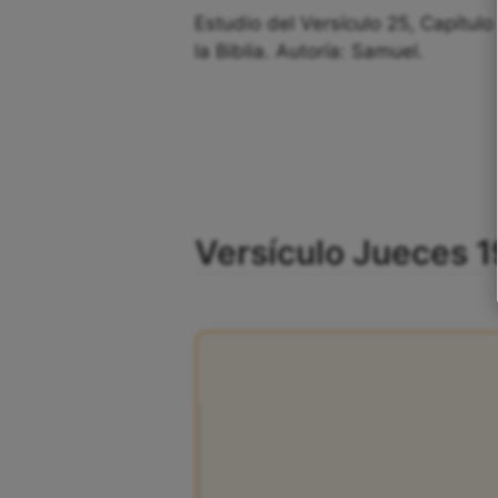
Estudio del Versículo 25, Capítul
la Biblia. Autoría: Samuel.
Versículo Jueces 1