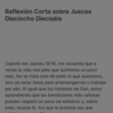
Reflexión Corta sobre Jueces
Dieciocho Dieciséis
Cuando leo Jueces 18:16, me recuerda que a
veces la vida nos pide que luchemos un poco
más. No se trata solo de pedir lo que queremos,
sino de estar listos para arremangarnos y trabajar
por ello. Al igual que los hombres de Dan, estoy
aprendiendo que las bendiciones más valiosas
pueden requerir un poco de esfuerzo y, sobre
todo, mucha fe. Así que la próxima vez que