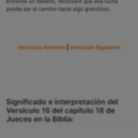
enfrente un desafío, recordaré que esa lucha
puede ser el camino hacia algo grandioso.
Versículo Anterior
|
Versículo Siguiente
Significado e interpretación del
Versículo 16 del capítulo 18 de
Jueces en la Biblia: