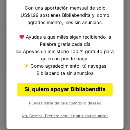
Con una aportación mensual de solo
US$1,99 sostienes Bibliabendita y, como
agradecimiento, lees sin anuncios.
Sin embargo, también me ha recordado que Dios
Ayudas a que miles sigan recibiendo la
siempre nos dará la fuerza y ​​el valor necesarios
Palabra gratis cada día
para enfrentar las dificultades. Si podemos confiar
Apoyas un ministerio 100 % gratuito para
en Él y perseverar en la lucha, seremos
quien no puede pagar
bendecidos y encontraremos la vida que Dios
Como agradecimiento, tú navegas
tiene para nosotros.
Bibliabendita sin anuncios
Sí, quiero apoyar Bibliabendita
Puedes darte de baja cuando lo desees
No, Gracias. Prefiero seguir gratis con anuncios
Aplicación práctica