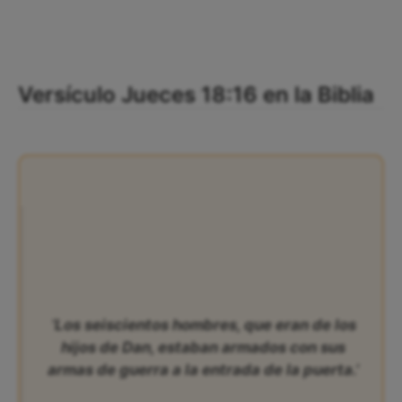
Versículo Jueces 18:16 en la Biblia
‘Los seiscientos hombres, que eran de los
hijos de Dan, estaban armados con sus
armas de guerra a la entrada de la puerta.’