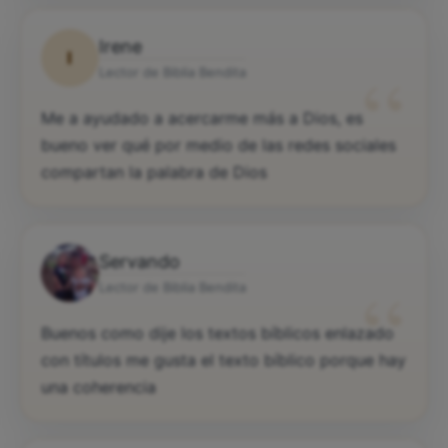
Irene
I
“
Lector de Biblia Bendita
Me a ayudado a acercarme más a Dios, es
bueno ver qué por medio de las redes sociales
compartan la palabra de Dios
Servando
“
Lector de Biblia Bendita
Buenos como dije los textos bíblicos enlazado
con títulos me gusta el texto bíblico porque hay
una coherencia