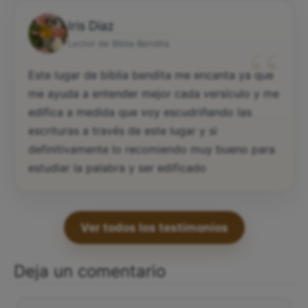
Iris Diaz
“
Lector de Biblia Bendita
Este lugar de biblia bendita me encanta ya que
me ayuda a entender mejor cada versículo y me
edifica a medida que voy escudriñando las
escrituras a través de este lugar y si
definitivamente lo recomiendo muy bueno para
estudiar la palabra y ser edificado
Ver todos los testimonios
Deja un comentario
Comentario