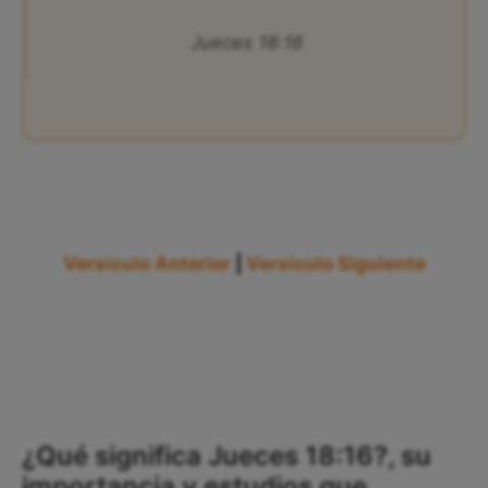
Jueces 18:16
Versículo Anterior
|
Versículo Siguiente
¿Qué significa Jueces 18:16?, su
importancia y estudios que