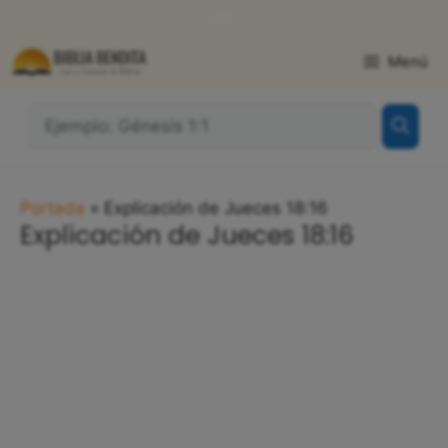
Saltar
WhatsApp
Facebook
X
al
contenido
Menú
¿Qué
Buscas?:
Portada
»
Explicación de Jueces 18:16
Explicación de Jueces 18:16