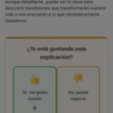
aunque desafiante, puede ser la clave para
descubrir bendiciones que transformarán nuestra
vida y nos acercarán a lo que verdaderamente
deseamos.
¿Te está gustando esta
explicación?
Sí, me gusta
No, puede
mucho
mejorar
0