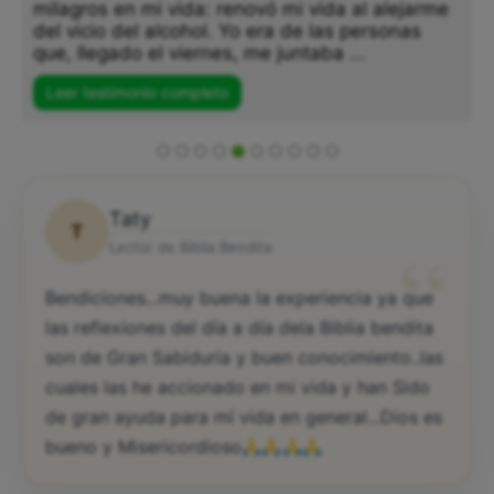
milagros en mi vida: renovó mi vida al alejarme
del vicio del alcohol. Yo era de las personas
que, llegado el viernes, me juntaba ...
Leer testimonio completo
Taty
T
“
Lector de Biblia Bendita
Bendiciones...muy buena la experiencia ya que
las reflexiones del día a día dela Biblia bendita
son de Gran Sabiduría y buen conocimiento..las
cuales las he accionado en mi vida y han Sido
de gran ayuda para mí vida en general...Dios es
bueno y Misericordioso