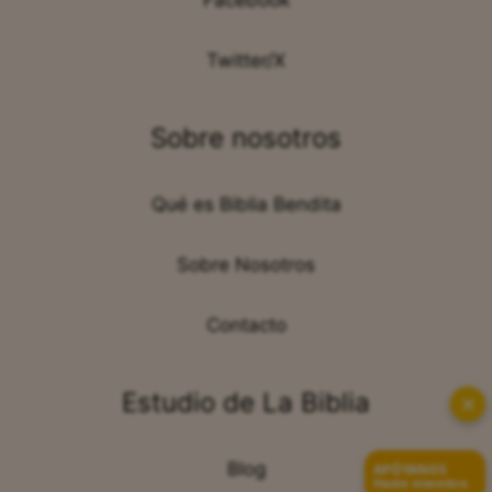
Facebook
Twitter/X
Sobre nosotros
Qué es Biblia Bendita
Sobre Nosotros
Contacto
Estudio de La Biblia
✕
Blog
APÓYANOS
Hazte miembro