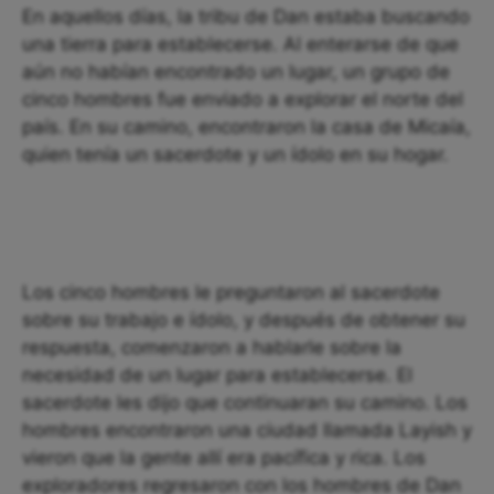
En aquellos días, la tribu de Dan estaba buscando
una tierra para establecerse. Al enterarse de que
aún no habían encontrado un lugar, un grupo de
cinco hombres fue enviado a explorar el norte del
país. En su camino, encontraron la casa de Micaía,
quien tenía un sacerdote y un ídolo en su hogar.
Los cinco hombres le preguntaron al sacerdote
sobre su trabajo e ídolo, y después de obtener su
respuesta, comenzaron a hablarle sobre la
necesidad de un lugar para establecerse. El
sacerdote les dijo que continuaran su camino. Los
hombres encontraron una ciudad llamada Layish y
vieron que la gente allí era pacífica y rica. Los
exploradores regresaron con los hombres de Dan