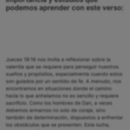
podemos aprender con este verso:
Jueces 18:16 nos invita a reflexionar sobre la
valentía que se requiere para perseguir nuestros
sueños y propósitos, especialmente cuando estos
son guiados por un sentido de fe. A menudo, nos
encontramos en situaciones donde el camino
hacia lo que anhelamos no es sencillo y requiere
sacrificio. Como los hombres de Dan, a veces
debemos armarnos no solo de coraje, sino
también de determinación, dispuestos a enfrentar
los obstáculos que se presenten. Esta lucha,