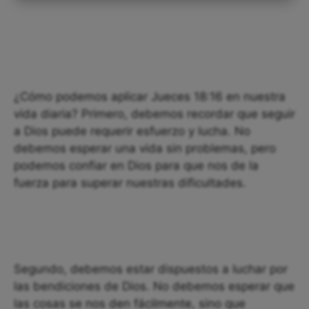
¿Cómo podemos aplicar Jueces 18:16 en nuestra
vida diaria? Primero, debemos recordar que seguir
a Dios puede requerir esfuerzo y lucha. No
debemos esperar una vida sin problemas, pero
podemos confiar en Dios para que nos de la
fuerza para superar nuestras dificultades.
Segundo, debemos estar dispuestos a luchar por
las bendiciones de Dios. No debemos esperar que
las cosas se nos den fácilmente, sino que