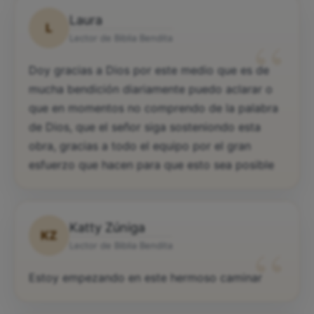
Laura
L
“
Lector de Biblia Bendita
Doy gracias a Dios por este medio que es de
mucha bendición diariamente puedo aclarar o
que en momentos no comprendo de la palabra
de Dios, que el señor siga sosteniondo esta
obra, gracias a todo el equipo por el gran
esfuerzo que hacen para que esto sea posible
Katty Zúniga
KZ
“
Lector de Biblia Bendita
Estoy empezando en este hermoso caminar