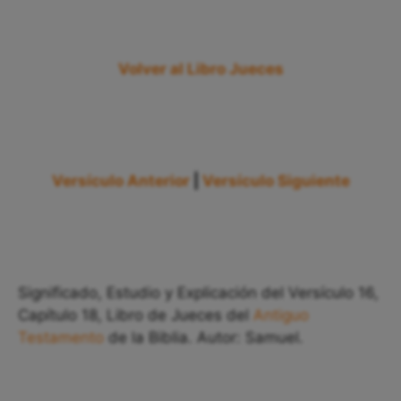
Volver al Libro Jueces
Versículo Anterior
|
Versículo Siguiente
Significado, Estudio y Explicación del Versículo 16,
Capítulo 18, Libro de Jueces del
Antiguo
Testamento
de la Biblia. Autor: Samuel.