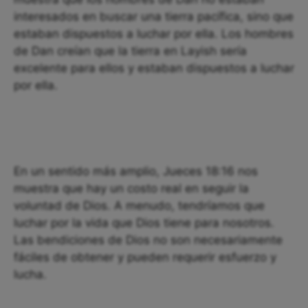
interesados ​​en buscar una tierra pacífica, sino que
estaban dispuestos a luchar por ella. Los hombres
de Dan creían que la tierra en Layish sería
excelente para ellos y estaban dispuestos a luchar
por ella.
En un sentido más amplio, Jueces 18:16 nos
muestra que hay un costo real en seguir la
voluntad de Dios. A menudo, tendríamos que
luchar por la vida que Dios tiene para nosotros.
Las bendiciones de Dios no son necesariamente
fáciles de obtener y pueden requerir esfuerzo y
lucha.