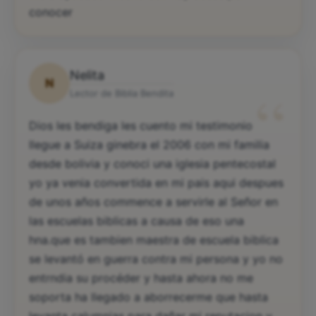
conocer
Nelita
N
“
Lector de Biblia Bendita
Dios les bendiga les cuento mi testimonio
llegue a Suiza ginebra el 2006 con mi familia
desde bolivia y conoci una iglesia pentecostal
yo ya venia convertida en mi pais aqui despues
de unos años commence a servirle al Señor en
las escuelas biblicas a causa de eso una
hna.que es tambien maestra de escuela biblica
se levantó en guerra contra mi persona y yo no
entrndia su procéder y hasta ahora no me
soporta ha llegado a aborrecerme que hasta