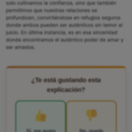
solo cultivamos la confianza, sino que también
permitimos que nuestras relaciones se
profundicen, convirtiéndose en refugios seguros
donde ambos pueden ser auténticos sin temor al
juicio. En última instancia, es en esa sinceridad
donde encontramos el auténtico poder de amar y
ser amados.
¿Te está gustando esta
explicación?
Sí, me gusta
No, puede