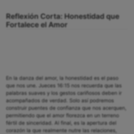
Reflexión Corta: Honestidad que
Fortalece el Amor
En la danza del amor, la honestidad es el paso
que nos une. Jueces 16:15 nos recuerda que las
palabras suaves y los gestos cariñosos deben ir
acompañados de verdad. Solo así podremos
construir puentes de confianza que nos acerquen,
permitiendo que el amor florezca en un terreno
fértil de sinceridad. Al final, es la apertura del
corazón la que realmente nutre las relaciones,