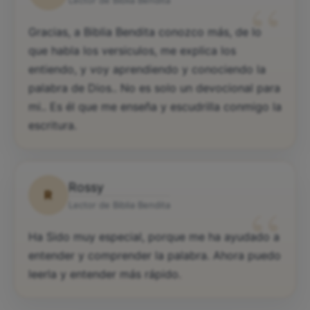
“
Gracias, a Biblia Bendita conozco más, de lo
que habla los versiculos, me explica los
entiendo, y voy aprendiendo y conociendo la
palabra de Dios.. No es solo un devocional para
mi.. Es él que me enseña y escudrilla conmigo la
escritura.
Rossy
R
“
Lector de Biblia Bendita
Ha Sido muy especial, porque me ha ayudado a
entender y comprender la palabra. Ahora puedo
leerla y entender más rápido.