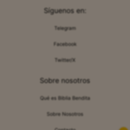
Síguenos en:
Telegram
Facebook
Twitter/X
Sobre nosotros
Qué es Biblia Bendita
Sobre Nosotros