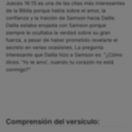
Jueces 16:15 es una de las citas más interesantes
de la Biblia porque habla sobre el amor, la
confianza y la traición de Samson hacia Dalila.
Dalila estaba enojada con Samson porque
siempre le ocultaba la verdad sobre su gran
fuerza, a pesar de haber prometido revelarle el
secreto en varias ocasiones. La pregunta
interesante que Dalila hizo a Samson es: "¿Cómo
dices: 'Yo te amo', cuando tu corazón no está
conmigo?"
Comprensión del versículo: