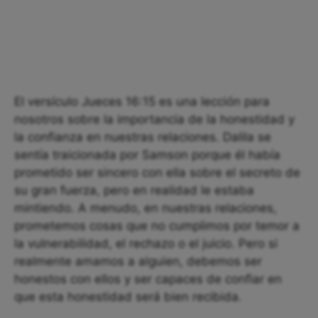
El versículo Jueces 16:15 es una lección para
nosotros sobre la importancia de la honestidad y
la confianza en nuestras relaciones. Dalila se
sentía traicionada por Samson porque él había
prometido ser sincero con ella sobre el secreto de
su gran fuerza, pero en realidad le estaba
mintiendo. A menudo, en nuestras relaciones,
prometemos cosas que no cumplimos por temor a
la vulnerabilidad, el rechazo o el juicio. Pero si
realmente amamos a alguien, debemos ser
honestos con ellos y ser capaces de confiar en
que esta honestidad será bien recibida.