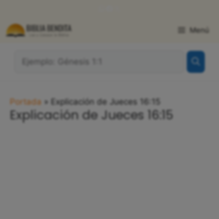
Saltar
WhatsApp
Facebook
X
al
contenido
Menú
¿Qué
Buscas?:
Portada
»
Explicación de Jueces 16:15
Explicación de Jueces 16:15