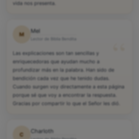
vida nos presenta.
Mel
M
“
Lector de Biblia Bendita
Las explicaciones son tan sencillas y
enriquecedoras que ayudan mucho a
profundizar más en la palabra. Han sido de
bendición cada vez que he tenido dudas.
Cuando surgen voy directamente a esta página
porque sé que voy a encontrar la respuesta.
Gracias por compartir lo que el Señor les dió.
Charloth
C
Lector de Biblia Bendita