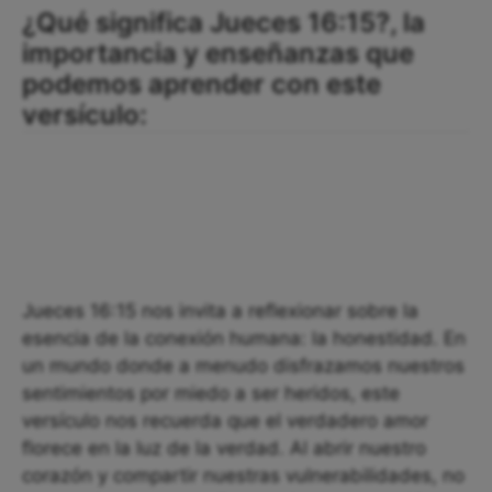
¿Qué significa Jueces 16:15?, la
importancia y enseñanzas que
podemos aprender con este
versículo:
Jueces 16:15 nos invita a reflexionar sobre la
esencia de la conexión humana: la honestidad. En
un mundo donde a menudo disfrazamos nuestros
sentimientos por miedo a ser heridos, este
versículo nos recuerda que el verdadero amor
florece en la luz de la verdad. Al abrir nuestro
corazón y compartir nuestras vulnerabilidades, no