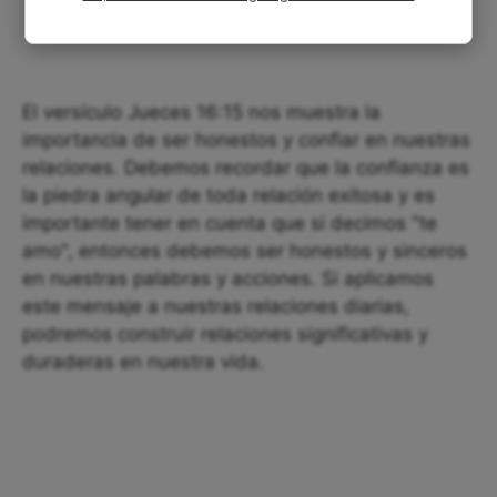
El versículo Jueces 16:15 nos muestra la
importancia de ser honestos y confiar en nuestras
relaciones. Debemos recordar que la confianza es
la piedra angular de toda relación exitosa y es
importante tener en cuenta que si decimos "te
amo", entonces debemos ser honestos y sinceros
en nuestras palabras y acciones. Si aplicamos
este mensaje a nuestras relaciones diarias,
podremos construir relaciones significativas y
duraderas en nuestra vida.