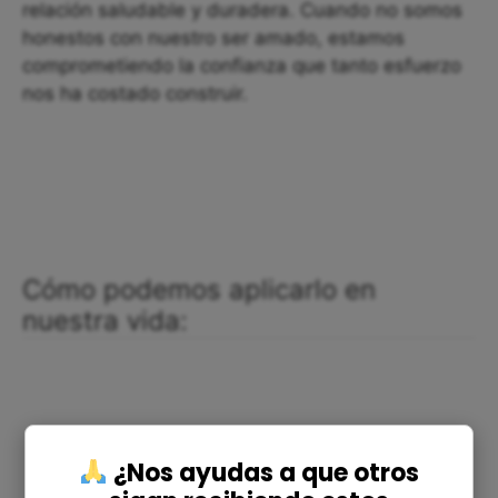
relación saludable y duradera. Cuando no somos
honestos con nuestro ser amado, estamos
comprometiendo la confianza que tanto esfuerzo
nos ha costado construir.
Cómo podemos aplicarlo en
nuestra vida:
¿Nos ayudas a que otros