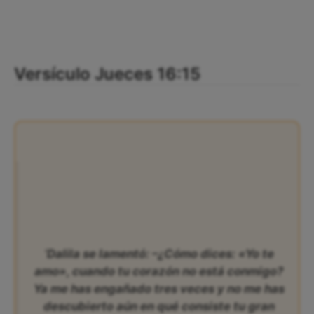
Versículo Jueces 16:15
‘Dalila se lamentó: –¿Cómo dices: «Yo te
amo», cuando tu corazón no está conmigo?
Ya me has engañado tres veces y no me has
descubierto aún en qué consiste tu gran