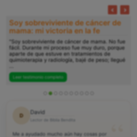
te de cáncer de
Testimonio Vanessa
a en la fe
años luchando cont
adicciones: Dios me
cáncer de mama. No fue
so fue muy duro, porque
"Después de años luchando 
n tratamientos de
adicciones, y cuando ya cre
ía, bajé de peso; llegué
perdido, Dios, con su miseri
sostuvo en sus manos. Me di
...
Leer testimonio completo
David
D
“
Lector de Biblia Bendita
Me a ayudado mucho aún hay cosas por