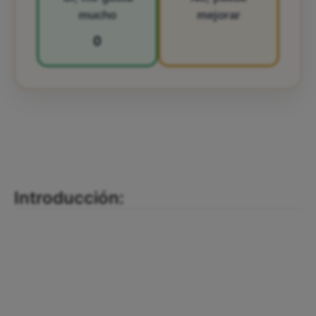
mucho
mejorar
0
Introducción: