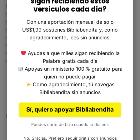
sigan recibiendo estos
Podemos aplicar este versículo en nuestras
versículos cada día?
relaciones diarias practicando la honestidad y la
confianza. Es importante que sepamos valorar a
Con una aportación mensual de solo
quienes están a nuestro alrededor y considerar
US$1,99 sostienes Bibliabendita y, como
sus sentimientos antes de reaccionar. Si nos
agradecimiento, lees sin anuncios.
mantenemos sinceros con los demás, nuestra
relación se fortalecerá y podremos superar juntos
Ayudas a que miles sigan recibiendo la
cualquier obstáculo.
Palabra gratis cada día
Apoyas un ministerio 100 % gratuito para
quien no puede pagar
Como agradecimiento, tú navegas
Bibliabendita sin anuncios
Sí, quiero apoyar Bibliabendita
Conclusión:
Puedes darte de baja cuando lo desees
No, Gracias. Prefiero seguir gratis con anuncios