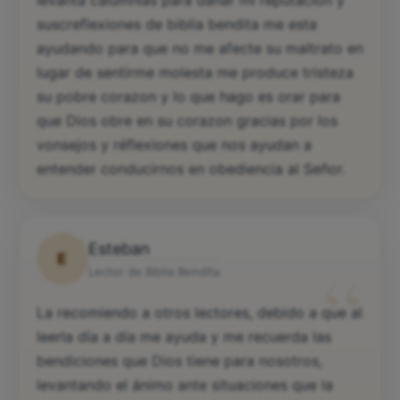
levanta calumnias para dañar mi reputacion y
suscreflexiones de biblia bendita me esta
ayudando para que no me afecte su maltrato en
lugar de sentirme molesta me produce tristeza
su pobre corazon y lo que hago es orar para
que Dios obre en su corazon gracias por los
vonsejos y réflexiones que nos ayudan a
entender conducirnos en obediencia al Señor.
Esteban
E
“
Lector de Biblia Bendita
La recomiendo a otros lectores, debido a que al
leerla día a día me ayuda y me recuerda las
bendiciones que Dios tiene para nosotros,
levantando el ánimo ante situaciones que la