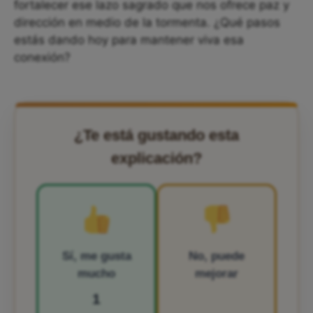
fortalecer ese lazo sagrado que nos ofrece paz y
dirección en medio de la tormenta. ¿Qué pasos
estás dando hoy para mantener viva esa
conexión?
¿Te está gustando esta
explicación?
Sí, me gusta
No, puede
mucho
mejorar
1