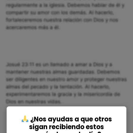
regularmente a la iglesia. Debemos hablar de él y
compartir su amor con los demás. Al hacerlo,
fortaleceremos nuestra relación con Dios y nos
acercaremos más a él.
Josué 23:11 es un llamado a amar a Dios y a
mantener nuestras almas guardadas. Debemos
ser diligentes en nuestro amor y proteger nuestras
almas del pecado y la tentación. Al hacerlo,
experimentaremos la gracia y la misericordia de
Dios en nuestras vidas.
¿Nos ayudas a que otros
sigan recibiendo estos