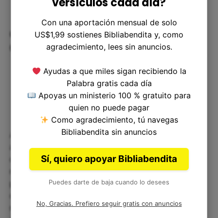
versículos cada día?
Con una aportación mensual de solo
Conexión Espiritual: Reflexión
US$1,99 sostienes Bibliabendita y, como
Corta sobre Josué 23:11
agradecimiento, lees sin anuncios.
Ayudas a que miles sigan recibiendo la
Palabra gratis cada día
Apoyas un ministerio 100 % gratuito para
quien no puede pagar
Como agradecimiento, tú navegas
Bibliabendita sin anuncios
A veces nos olvidamos de lo sencillo que es amar
a Dios. Josué 23:11 nos recuerda que, en medio
Sí, quiero apoyar Bibliabendita
de la rutina y los desafíos, lo más importante es
mantener esa conexión con Él. No se trata de ser
Puedes darte de baja cuando lo desees
perfectos, sino de estar atentos a nuestras
decisiones y rodearnos de cosas que fortalezcan
No, Gracias. Prefiero seguir gratis con anuncios
nuestra fe. Entonces, ¿qué estás haciendo hoy