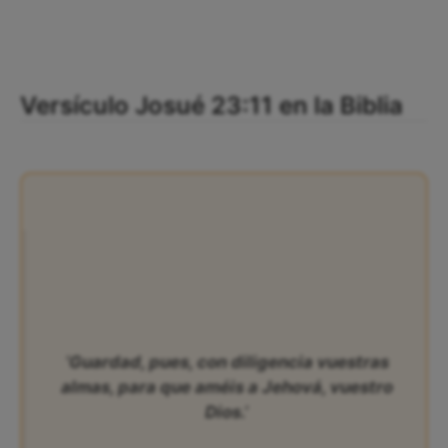
Versículo Josué 23:11 en la Biblia
‘Guardad, pues, con diligencia vuestras
almas, para que améis a Jehová, vuestro
Dios.’