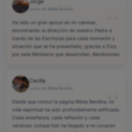
Jorge
“
Lector de Biblia Bendita
Ha sido un gran apoyo en mi caminar,
encontrando la dirección de nuestro Padre a
través de las Escrituras para cada momento y
situación que se ha presentado; gracias a Dios
por este Ministerio que desarrollan. Bendiciones
Cecilia
“
Lector de Biblia Bendita
Desde que conocí la página Biblia Bendita, mi
vida espiritual ha sido profundamente edificada.
Cada enseñanza, cada reflexión y cada
versículo compartido ha llegado a mi corazón