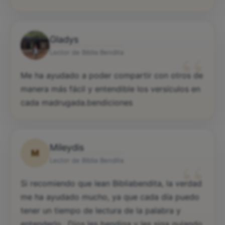
Gladys
“
Lector de Biblia Bendita
Me ha ayudado a poder compartir con otros de
manera más fácil y entendible los versículos en
cada madrugada.bendiciones
Mileydis
M
“
Lector de Biblia Bendita
Si recomiendo que lean Bibliabendita, la verdad
me ha ayudado mucho, ya que cada día puedo
tener un tiempo de lectura de la palabra y
entenderlo,. Dios les bendiga y les siga guiando