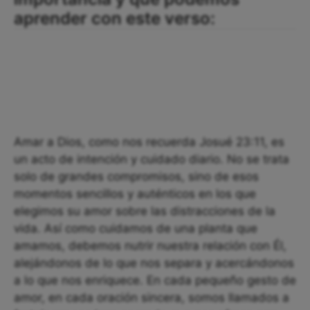
aprender con este verso:
Amar a Dios, como nos recuerda Josué 23:11, es
un acto de intención y cuidado diario. No se trata
solo de grandes compromisos, sino de esos
momentos sencillos y auténticos en los que
elegimos su amor sobre las distracciones de la
vida. Así como cuidamos de una planta que
amamos, debemos nutrir nuestra relación con Él,
alejándonos de lo que nos separa y acercándonos
a lo que nos enriquece. En cada pequeño gesto de
amor, en cada oración sincera, somos llamados a