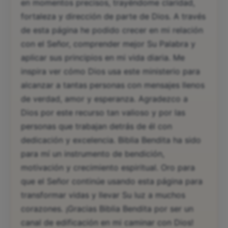
en momentos precisos, trayéndome claridad,
fortaleza y dirección de parte de Dios. A través
de esta página he podido crecer en mi relación
con el Señor, comprender mejor Su Palabra y
aplicar sus principios en mi vida diaria. Me
inspira ver cómo Dios usa este ministerio para
alcanzar a tantas personas con mensajes llenos
de verdad, amor y esperanza. Agradezco a
Dios por este recurso tan valioso y por las
personas que trabajan detrás de él con
dedicación y excelencia. Biblia Bendita ha sido
para mí un instrumento de bendición,
motivación y crecimiento espiritual. Oro para
que el Señor continúe usando esta página para
transformar vidas y llevar Su luz a muchos
corazones. ¡Gracias Biblia Bendita por ser un
canal de edificación en mi caminar con Dios!