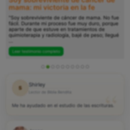
mama: mi victoria en la fe
"Soy sobreviviente de cáncer de mama. No fue
fácil. Durante mi proceso fue muy duro, porque
aparte de que estuve en tratamientos de
quimioterapia y radiología, bajé de peso; llegué
...
Leer testimonio completo
Shirley
S
“
Lector de Biblia Bendita
Me ha ayudado en el estudio de las escrituras.