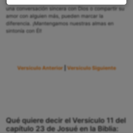
para cultivar ese amor? Pequeños pasos, como
una conversación sincera con Dios o compartir su
amor con alguien más, pueden marcar la
diferencia. ¡Mantengamos nuestras almas en
sintonía con Él!
Versículo Anterior
|
Versículo Siguiente
Qué quiere decir el Versículo 11 del
capítulo 23 de Josué en la Biblia: