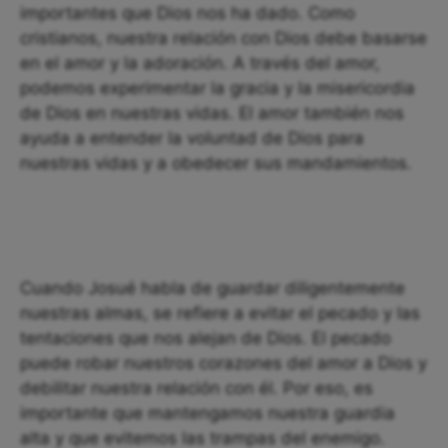
importantes que Dios nos ha dado. Como
cristianos, nuestra relación con Dios debe basarse
en el amor y la adoración. A través del amor,
podemos experimentar la gracia y la misericordia
de Dios en nuestras vidas. El amor también nos
ayuda a entender la voluntad de Dios para
nuestras vidas y a obedecer sus mandamientos.
Cuando Josué habla de guardar diligentemente
nuestras almas, se refiere a evitar el pecado y las
tentaciones que nos alejan de Dios. El pecado
puede robar nuestros corazones del amor a Dios y
debilitar nuestra relación con él. Por eso, es
importante que mantengamos nuestra guardia
alta y que evitemos las trampas del enemigo.