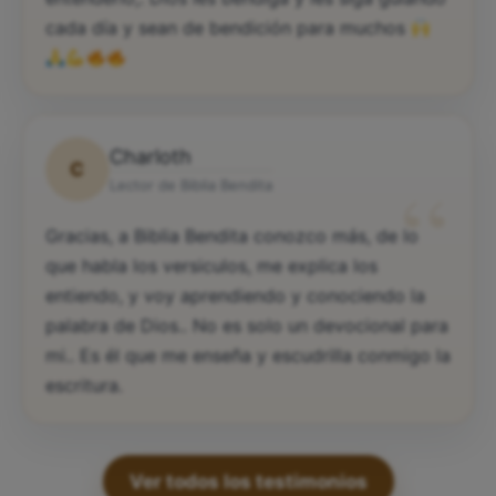
cada día y sean de bendición para muchos
Charloth
C
“
Lector de Biblia Bendita
Gracias, a Biblia Bendita conozco más, de lo
que habla los versiculos, me explica los
entiendo, y voy aprendiendo y conociendo la
palabra de Dios.. No es solo un devocional para
mi.. Es él que me enseña y escudrilla conmigo la
escritura.
Ver todos los testimonios