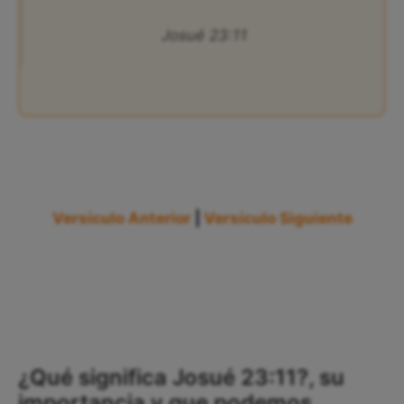
Josué 23:11
Versículo Anterior
|
Versículo Siguiente
¿Qué significa Josué 23:11?, su
importancia y que podemos