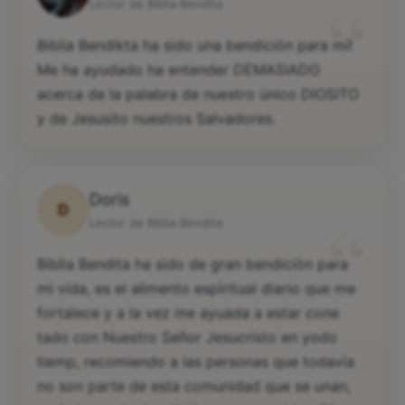
“
Lector de Biblia Bendita
Biblia Bendikta ha sido una bendición para mí!
Me ha ayudado ha entender DEMASIADO
acerca de la palabra de nuestro único DIOSITO
y de Jesusito nuestros Salvadores.
Doris
D
“
Lector de Biblia Bendita
Biblìa Bendita ha sido de gran bendiciòn para
mi vida, es el alimento espìritual diario que me
fortalece y a la vez me ayuada a estar cone
tado con Nuestro Señor Jesucristo en yodo
tiemp, recomiendo a las personas que todavía
no son parte de esta comunidad que se unan,