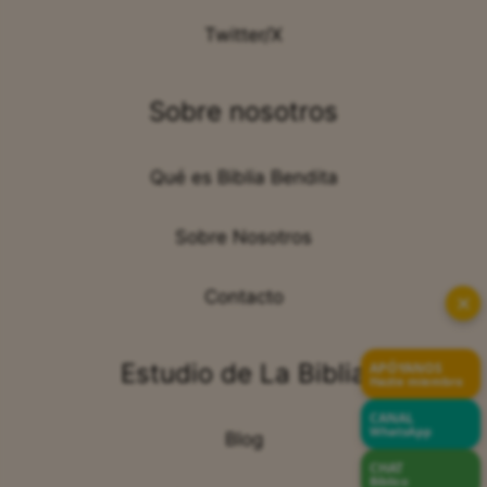
Twitter/X
Sobre nosotros
Qué es Biblia Bendita
Sobre Nosotros
Contacto
✕
Estudio de La Biblia
APÓYANOS
Hazte miembro
CANAL
WhatsApp
Blog
CHAT
Bíblico