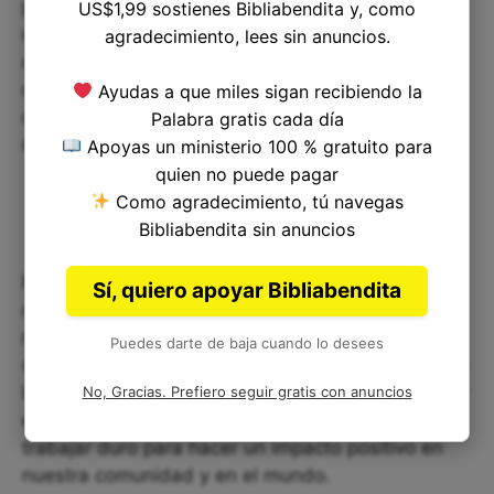
propios pensamientos, nuestros deseos y
US$1,99 sostienes Bibliabendita y, como
nuestros impulsos naturalmente egoístas. Al igual
agradecimiento, lees sin anuncios.
que los israelitas, estamos llamados a luchar
contra los "reyes" y los "idólatras" en nuestro
Ayudas a que miles sigan recibiendo la
corazón, y a elegir la voluntad de Dios en vez de
Palabra gratis cada día
nuestros propios deseos.
Apoyas un ministerio 100 % gratuito para
quien no puede pagar
Como agradecimiento, tú navegas
Bibliabendita sin anuncios
Finalmente, es importante que recordemos la
Sí, quiero apoyar Bibliabendita
necesidad de tener un compromiso total con la
misión que Dios nos ha dado en la vida. Josué no
Puedes darte de baja cuando lo desees
se detuvo en la primera victoria, sino que continuó
luchando para cumplir su objetivo. Debemos tener
No, Gracias. Prefiero seguir gratis con anuncios
este mismo enfoque en nuestra vida cristiana, y
trabajar duro para hacer un impacto positivo en
nuestra comunidad y en el mundo.