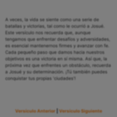
A veces, la vida se siente como una serie de
batallas y victorias, tal como le ocurrió a Josué.
Este versículo nos recuerda que, aunque
tengamos que enfrentar desafíos y adversidades,
es esencial mantenernos firmes y avanzar con fe.
Cada pequeño paso que damos hacia nuestros
objetivos es una victoria en sí misma. Así que, la
próxima vez que enfrentes un obstáculo, recuerda
a Josué y su determinación. ¡Tú también puedes
conquistar tus propias 'ciudades'!
Versículo Anterior
|
Versículo Siguiente