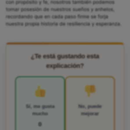
con propósito y fe, nosotros también podemos
tomar posesión de nuestros sueños y anhelos,
recordando que en cada paso firme se forja
nuestra propia historia de resiliencia y esperanza.
¿Te está gustando esta
explicación?
Sí, me gusta
No, puede
mucho
mejorar
0