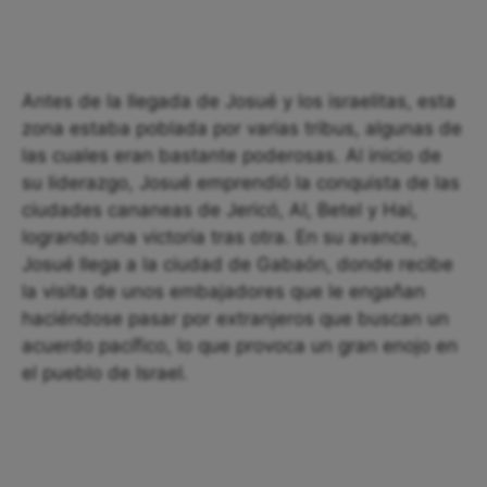
Antes de la llegada de Josué y los israelitas, esta
zona estaba poblada por varias tribus, algunas de
las cuales eran bastante poderosas. Al inicio de
su liderazgo, Josué emprendió la conquista de las
ciudades cananeas de Jericó, AI, Betel y Hai,
logrando una victoria tras otra. En su avance,
Josué llega a la ciudad de Gabaón, donde recibe
la visita de unos embajadores que le engañan
haciéndose pasar por extranjeros que buscan un
acuerdo pacífico, lo que provoca un gran enojo en
el pueblo de Israel.