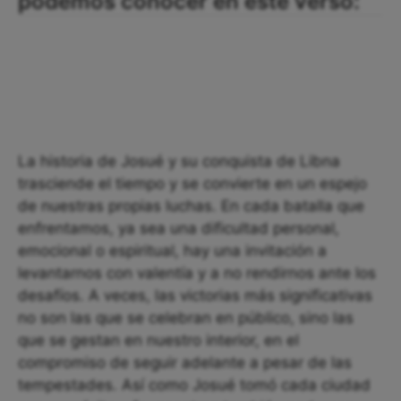
podemos conocer en este verso:
La historia de Josué y su conquista de Libna
trasciende el tiempo y se convierte en un espejo
de nuestras propias luchas. En cada batalla que
enfrentamos, ya sea una dificultad personal,
emocional o espiritual, hay una invitación a
levantarnos con valentía y a no rendirnos ante los
desafíos. A veces, las victorias más significativas
no son las que se celebran en público, sino las
que se gestan en nuestro interior, en el
compromiso de seguir adelante a pesar de las
tempestades. Así como Josué tomó cada ciudad