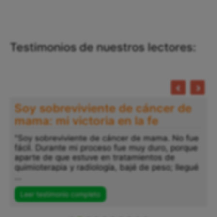
Testimonios de nuestros lectores:
Soy sobreviviente de cáncer de
mama: mi victoria en la fe
"Soy sobreviviente de cáncer de mama. No fue
fácil. Durante mi proceso fue muy duro, porque
"
aparte de que estuve en tratamientos de
a
quimioterapia y radiología, bajé de peso; llegué
p
...
s
..
Leer testimonio completo