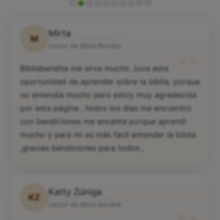
Mirta
M
“
Lector de Biblia Bendita
Bibliabendita me sirve mucho ,tuve esta
oportunidad de aprender sobre la biblia, porque
no entendía mucho pero estoy muy agradecida
por esta página , todos los días me encuentro
con bendiciones me encanta porque aprendí
mucho y para mi es más fácil entender la biblia
,gracias bendiciones para todos ,
Katty Zúniga
KZ
Lector de Biblia Bendita