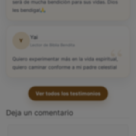
serà de mucha bendiciòn para sus vidas. Dios
les bendiga!
Yai
Y
“
Lector de Biblia Bendita
Quiero experimentar más en la vida espiritual,
quiero caminar conforme a mi padre celestial
Ver todos los testimonios
Deja un comentario
Comentario