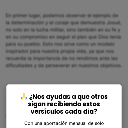
En primer lugar, podemos observar el ejemplo de
la determinación y el coraje que demuestra Josué,
no solo en la lucha militar, sino también en su fe y
en su compromiso en seguir el plan que Dios tenía
para su pueblo. Esto nos sirve como un modelo
inspirador para nuestra propia vida, ya que nos
recuerda la importancia de no rendirnos ante las
dificultades y de perseverar en nuestros objetivos.
¿Nos ayudas a que otros
Además, Debemos ser conscientes de que la
sigan recibiendo estos
conquista de las ciudades cananeas en tiempos
versículos cada día?
bíblicos debe ser entendida como una metáfora
de cómo podemos tomar y controlar nuestros
Con una aportación mensual de solo