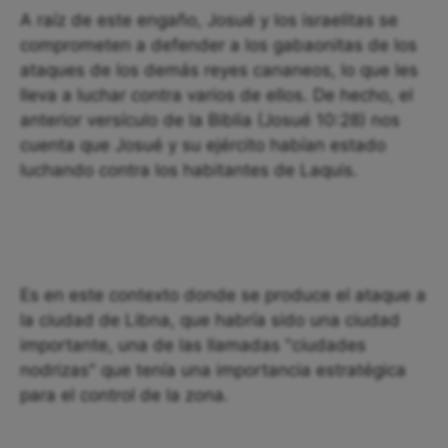
A raíz de este engaño, Josué y los israelitas se
comprometen a defender a los gabaonitas de los
ataques de los demás reyes cananeos, lo que les
lleva a luchar contra varios de ellos. De hecho, el
anterior versículo de la Biblia (Josué 10:28) nos
cuenta que Josué y su ejército habían estado
luchando contra los habitantes de Laquis.
Es en este contexto donde se produce el ataque a
la ciudad de Libna, que habría sido una ciudad
importante, una de las llamadas "ciudades
nodrizas" que tenía una importancia estratégica
para el control de la zona.