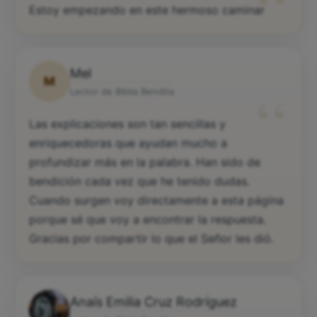
“
Estoy empezando en este hermoso caminar
Mel
M
“
Lector de Biblia Bendita
Las explicaciones son tan sencillas y
enriquecedoras que ayudan mucho a
profundizar más en la palabra. Han sido de
bendición cada vez que he tenido dudas.
Cuando surgen voy directamente a esta página
porque sé que voy a encontrar la respuesta.
Gracias por compartir lo que el Señor les dió.
Anaís Emilia Cruz Rodríguez