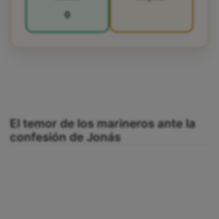
0
El temor de los marineros ante la
confesión de Jonás