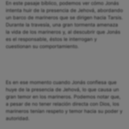
En este pasaje bíblico, podemos ver cómo Jonás
intenta huir de la presencia de Jehová, abordando
un barco de marineros que se dirigen hacia Tarsis.
Durante la travesía, una gran tormenta amenaza
la vida de los marineros y, al descubrir que Jonás
es el responsable, éstos le interrogan y
cuestionan su comportamiento.
Es en ese momento cuando Jonás confiesa que
huye de la presencia de Jehová, lo que causa un
gran temor en los marineros. Podemos notar que,
a pesar de no tener relación directa con Dios, los
marineros tenían respeto y temor hacia su poder y
autoridad.