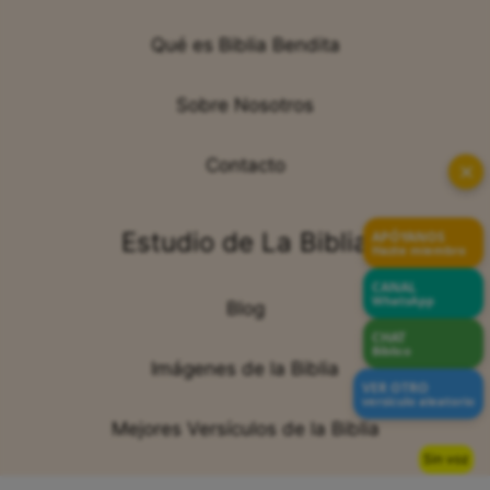
Qué es Biblia Bendita
Sobre Nosotros
Contacto
✕
Estudio de La Biblia
APÓYANOS
Hazte miembro
CANAL
WhatsApp
Blog
CHAT
Bíblico
Imágenes de la Biblia
VER OTRO
versículo aleatorio
Mejores Versículos de la Biblia
Sin voz