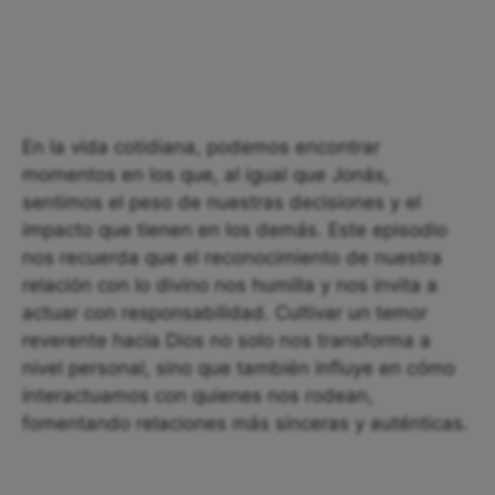
En la vida cotidiana, podemos encontrar
momentos en los que, al igual que Jonás,
sentimos el peso de nuestras decisiones y el
impacto que tienen en los demás. Este episodio
nos recuerda que el reconocimiento de nuestra
relación con lo divino nos humilla y nos invita a
actuar con responsabilidad. Cultivar un temor
reverente hacia Dios no solo nos transforma a
nivel personal, sino que también influye en cómo
interactuamos con quienes nos rodean,
fomentando relaciones más sinceras y auténticas.