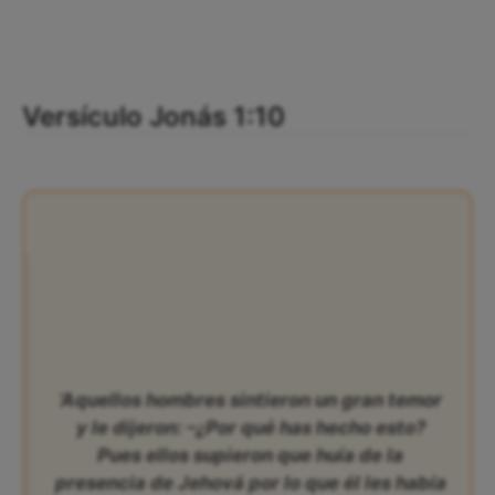
Versículo Jonás 1:10
‘Aquellos hombres sintieron un gran temor
y le dijeron: –¿Por qué has hecho esto?
Pues ellos supieron que huía de la
presencia de Jehová por lo que él les había