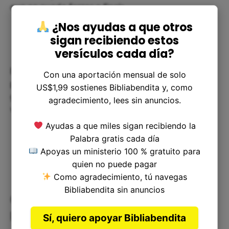
que se pueda forzar o fingir.
¿Nos ayudas a que otros
sigan recibiendo estos
versículos cada día?
El temor a Dios surge de una relación sincera y
Con una aportación mensual de solo
profunda con Él, en la que reconocemos su
US$1,99 sostienes Bibliabendita y, como
grandeza, aceptamos su autoridad en nuestras
agradecimiento, lees sin anuncios.
vidas y seguimos sus mandamientos y preceptos.
Ayudas a que miles sigan recibiendo la
Palabra gratis cada día
Apoyas un ministerio 100 % gratuito para
quien no puede pagar
Como agradecimiento, tú navegas
Bibliabendita sin anuncios
Cómo puede ayudarnos este
pasaje
Sí, quiero apoyar Bibliabendita