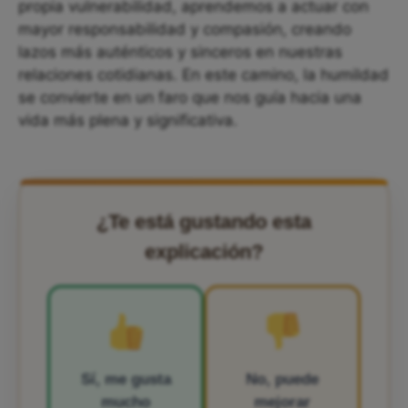
propia vulnerabilidad, aprendemos a actuar con
mayor responsabilidad y compasión, creando
lazos más auténticos y sinceros en nuestras
relaciones cotidianas. En este camino, la humildad
se convierte en un faro que nos guía hacia una
vida más plena y significativa.
¿Te está gustando esta
explicación?
Sí, me gusta
No, puede
mucho
mejorar