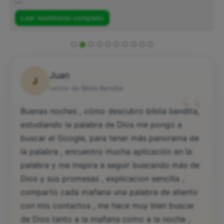
...
Leer testimonio completo
Juan
J
“
Lector de Biblia Bendita
Buenas noches , cómo descubro biblia bendita,
estudiando la palabra de Dios me pongo a
buscar el Google, para tener más panorama de
la palabra , encuentro mucha aplicación en la
palabra y me inspira a seguir buscando más de
Dios y sus promesas , explicacion sencilla ,
comparto cada mañana una palabra de aliento
con mis contactos , me hace muy bien buscar
de Dios tanto a la mañana como a la noche ,