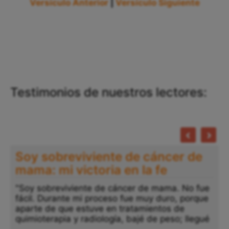
Versículo Anterior
|
Versículo Siguiente
Testimonios de nuestros lectores:
Soy sobreviviente de cáncer de
mama: mi victoria en la fe
"Soy sobreviviente de cáncer de mama. No fue
fácil. Durante mi proceso fue muy duro, porque
aparte de que estuve en tratamientos de
quimioterapia y radiología, bajé de peso; llegué