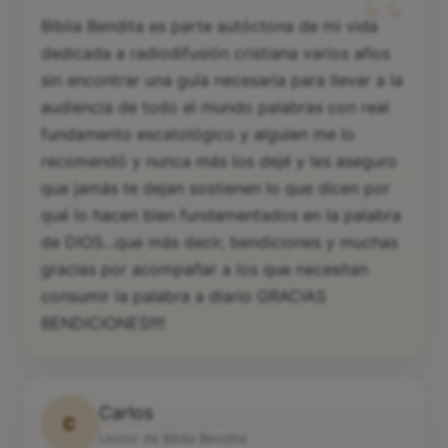
“
Biblia Bendita es parte autóctona de mi vida
dedicada a radiodifusión cristiana varios años
sin encontrar una guía necesaria para llevar a la
audiencia de todo el mundo palabras con real
fundamento escatológico y alguien me lo
recomendó y nunca más los dejé y les aseguro
que jamás te dejan sostienen lo que dicen por
qué lo hacen bien fundamentados en la palabra
de DIOS...que más decir, bendiciones y muchas
gracias por acompañar a los que necesitan
consumir la palabra a diario GRACIAS
BENDICIONES!!!!
Carlos
C
Lector de Biblia Bendita