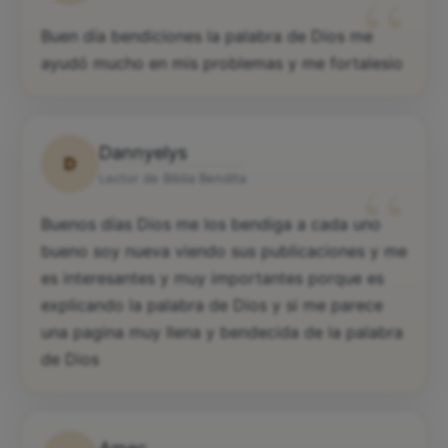
“
Buen día bendiciones la palabra de Dios me
ayudó mucho en mis problemas y me fortalesio
Dannyelys
D
“
Lector de Biblia Bendita
Buenos días Dios me los bendiga a cada uno
bueno soy nueva viendo sus publicaciones y me
es interesantes y muy importantes porque es
explicando la palabra de Dios y si me parece
una pagina muy llena y bendecida de la palabra
de Dios