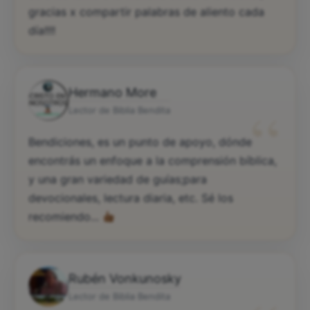
gracias x compartir palabras de aliento cada
día!!!!
Hermano More
“
Lector de Biblia Bendita
Bendiciones, es un punto de apoyo, dónde
encontrás un enfoque a la comprensión bíblica,
y una gran variedad de guías;para
devocionales, lectura diaria, etc. Sé los
recomiendo...
Rubén Vonkunosky
Lector de Biblia Bendita