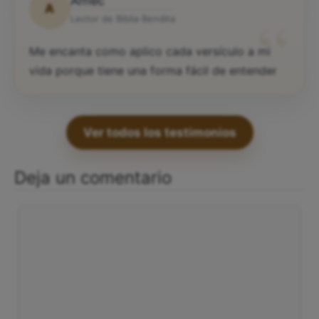
Amec
A
“
Lector de Biblia Bendita
Me encanta como aplico cada versículo a mi
vida porque tiene una forma fácil de entender
Ver todos los testimonios
Deja un comentario
Comentario