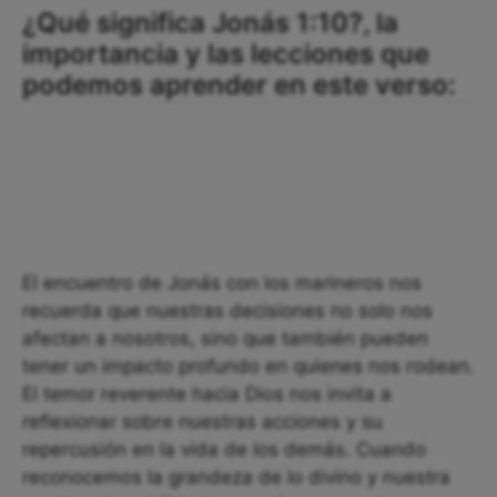
¿Qué significa Jonás 1:10?, la
importancia y las lecciones que
podemos aprender en este verso:
El encuentro de Jonás con los marineros nos
recuerda que nuestras decisiones no solo nos
afectan a nosotros, sino que también pueden
tener un impacto profundo en quienes nos rodean.
El temor reverente hacia Dios nos invita a
reflexionar sobre nuestras acciones y su
repercusión en la vida de los demás. Cuando
reconocemos la grandeza de lo divino y nuestra