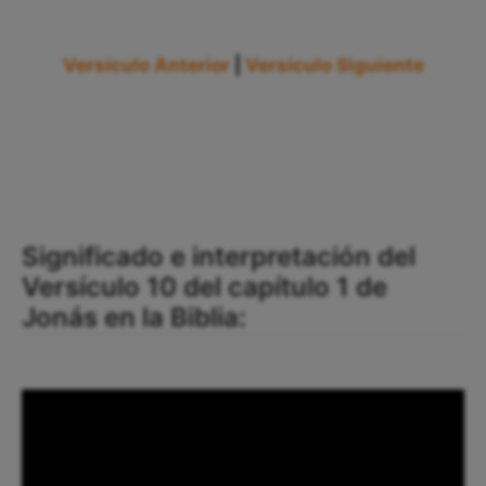
Versículo Anterior
|
Versículo Siguiente
Significado e interpretación del
Versículo 10 del capítulo 1 de
Jonás en la Biblia: