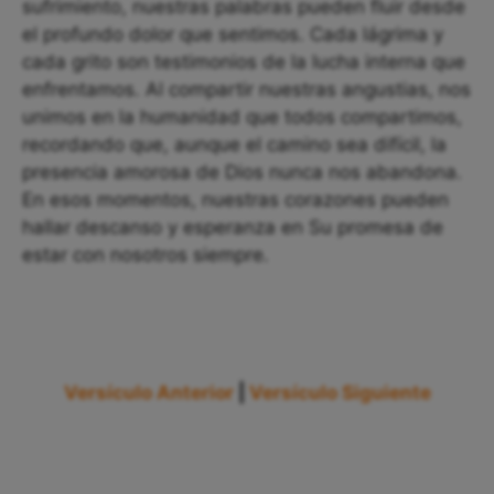
sufrimiento, nuestras palabras pueden fluir desde
el profundo dolor que sentimos. Cada lágrima y
cada grito son testimonios de la lucha interna que
enfrentamos. Al compartir nuestras angustias, nos
unimos en la humanidad que todos compartimos,
recordando que, aunque el camino sea difícil, la
presencia amorosa de Dios nunca nos abandona.
En esos momentos, nuestras corazones pueden
hallar descanso y esperanza en Su promesa de
estar con nosotros siempre.
Versículo Anterior
|
Versículo Siguiente