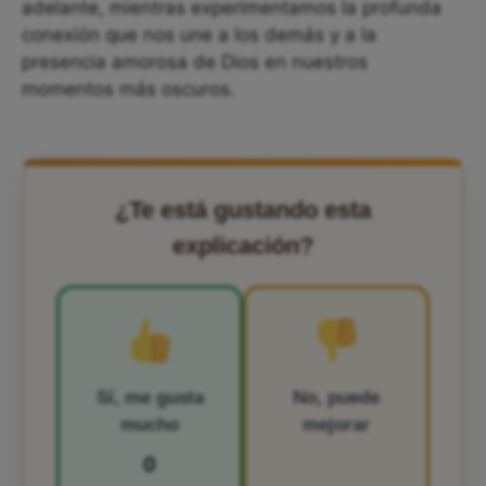
adelante, mientras experimentamos la profunda
conexión que nos une a los demás y a la
presencia amorosa de Dios en nuestros
momentos más oscuros.
¿Te está gustando esta
explicación?
Sí, me gusta
No, puede
mucho
mejorar
0