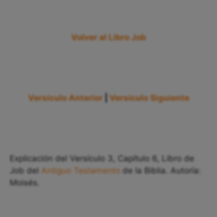
Volver al Libro Job
Versículo Anterior
|
Versículo Siguiente
Explicación del Versículo 3, Capítulo 6, Libro de
Job del
Antiguo Testamento
de la Biblia. Autoría:
Moisés.