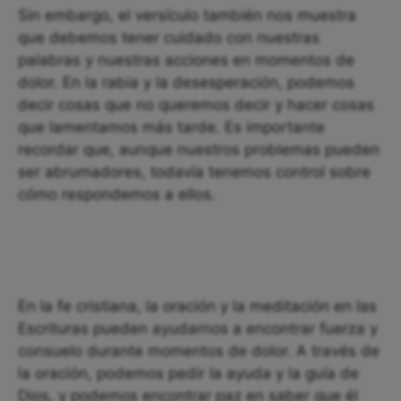
Sin embargo, el versículo también nos muestra
que debemos tener cuidado con nuestras
palabras y nuestras acciones en momentos de
dolor. En la rabia y la desesperación, podemos
decir cosas que no queremos decir y hacer cosas
que lamentamos más tarde. Es importante
recordar que, aunque nuestros problemas pueden
ser abrumadores, todavía tenemos control sobre
cómo respondemos a ellos.
En la fe cristiana, la oración y la meditación en las
Escrituras pueden ayudarnos a encontrar fuerza y
consuelo durante momentos de dolor. A través de
la oración, podemos pedir la ayuda y la guía de
Dios, y podemos encontrar paz en saber que él