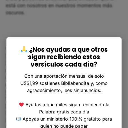
está con nosotros en nuestros momentos más
oscuros.
¿Nos ayudas a que otros
En resumen, Job 6:3 es un recordatorio poderoso
sigan recibiendo estos
de que a menudo enfrentamos momentos de
dolor y sufrimiento en la vida, pero que podemos
versículos cada día?
encontrar consuelo y fuerza en la fe y en nuestras
Con una aportación mensual de solo
comunidades de fe. Además también nos enseña
US$1,99 sostienes Bibliabendita y, como
que es importante expresar nuestras emociones y
agradecimiento, lees sin anuncios.
pensamientos, pero también a tener cuidado con
nuestras palabras y acciones. Si bien nuestros
Ayudas a que miles sigan recibiendo la
problemas pueden ser abrumadores, podemos
Palabra gratis cada día
encontrar esperanza en la creencia de que no
Apoyas un ministerio 100 % gratuito para
estamos solos y de que Dios siempre está con
quien no puede pagar
nosotros.