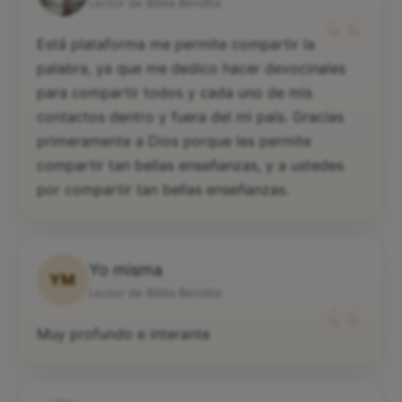
“
Lector de Biblia Bendita
Está plataforma me permite compartir la
palabra, ya que me dedico hacer devocinales
para compartir todos y cada uno de mis
contactos dentro y fuera del mi país. Gracias
primeramente a Dios porque les permite
compartir tan bellas enseñanzas, y a ustedes
por compartir tan bellas enseñanzas.
Yo misma
YM
“
Lector de Biblia Bendita
Muy profundo e interante