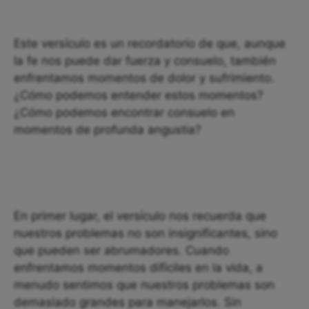
Este versículo es un recordatorio de que, aunque
la fe nos puede dar fuerza y consuelo, también
enfrentamos momentos de dolor y sufrimiento.
¿Cómo podemos entender estos momentos?
¿Cómo podemos encontrar consuelo en
momentos de profunda angustia?
En primer lugar, el versículo nos recuerda que
nuestros problemas no son insignificantes, sino
que pueden ser abrumadores. Cuando
enfrentamos momentos difíciles en la vida, a
menudo sentimos que nuestros problemas son
demasiado grandes para manejarlos. Sin