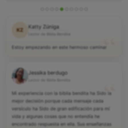
Katty Zúniga
KZ
“
Lector de Biblia Bendita
Estoy empezando en este hermoso caminar
Jessika berdugo
“
Lector de Biblia Bendita
Mi experiencia con la biblia bendita ha Sido la
mejor decisión porque cada mensaje cada
versículo ha Sido de gran edificación para mí
vida y algunas cosas que no entendía he
encontrado respuesta en ella. Sus enseñanzas