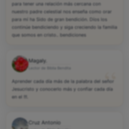
para tener una relación más cercana con
nuestro padre celestial nos enseña como orar
para mí ha Sido de gran bendición. Díos los
continúe bendiciendo y siga creciendo la familia
que somos en cristo.. bendiciones
Magaly.
“
Lector de Biblia Bendita
Aprender cada día más de la palabra del señor
Jesucristo y conocerlo más y confiar cada día
en el !!!.
Cruz Antonio