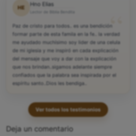
Hno Elias
HE
“
Lector de Biblia Bendita
Paz de cristo para todos.. es una bendición
formar parte de esta famila en la fe.. la verdad
me ayudado muchísimo soy lider de una celula
de mi iglesia y me inspiró en cada explicación
del mensaje que voy a dar con la explicación
que nos brindan..sigamos adelante siempre
confiados que la palabra sea inspirada por el
espíritu santo..Dios les bendiga..
Ver todos los testimonios
Deja un comentario