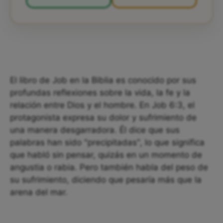
El libro de Job en la Biblia es conocido por sus
profundas reflexiones sobre la vida, la fe y la
relación entre Dios y el hombre. En Job 6:3, el
protagonista expresa su dolor y sufrimiento de
una manera desgarradora. Él dice que sus
palabras han sido "precipitadas", lo que significa
que habló sin pensar, quizás en un momento de
angustia o rabia. Pero también habla del peso de
su sufrimiento, diciendo que pesaría más que la
arena del mar.