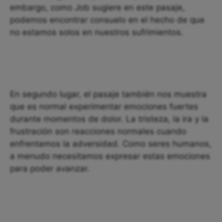
embargo, como Job sugiere en este pasaje,
podemos encontrar consuelo en el hecho de que
no estamos solos en nuestros sufrimientos.
En segundo lugar, el pasaje también nos muestra
que es normal experimentar emociones fuertes
durante momentos de dolor. La tristeza, la ira y la
frustración son reacciones normales cuando
enfrentamos la adversidad. Como seres humanos,
a menudo necesitamos expresar estas emociones
para poder avanzar.