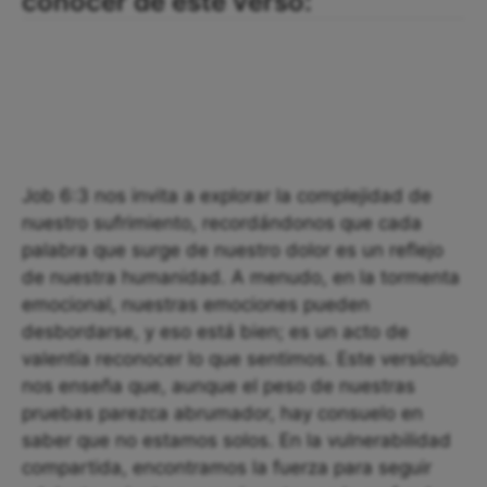
conocer de este verso:
Job 6:3 nos invita a explorar la complejidad de
nuestro sufrimiento, recordándonos que cada
palabra que surge de nuestro dolor es un reflejo
de nuestra humanidad. A menudo, en la tormenta
emocional, nuestras emociones pueden
desbordarse, y eso está bien; es un acto de
valentía reconocer lo que sentimos. Este versículo
nos enseña que, aunque el peso de nuestras
pruebas parezca abrumador, hay consuelo en
saber que no estamos solos. En la vulnerabilidad
compartida, encontramos la fuerza para seguir