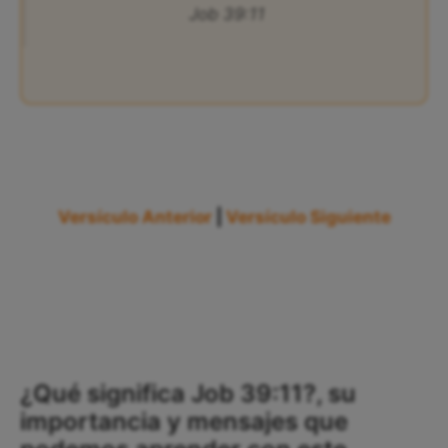
Job 39:11
Versículo Anterior
|
Versículo Siguiente
¿Qué significa Job 39:11?, su
importancia y mensajes que