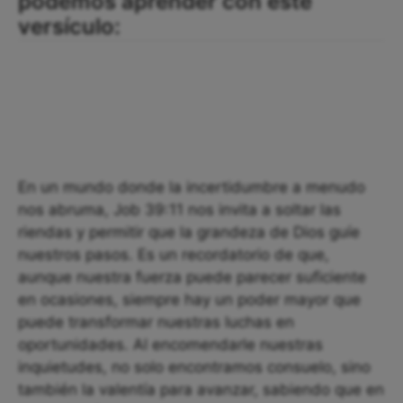
podemos aprender con este
versículo:
En un mundo donde la incertidumbre a menudo
nos abruma, Job 39:11 nos invita a soltar las
riendas y permitir que la grandeza de Dios guíe
nuestros pasos. Es un recordatorio de que,
aunque nuestra fuerza puede parecer suficiente
en ocasiones, siempre hay un poder mayor que
puede transformar nuestras luchas en
oportunidades. Al encomendarle nuestras
inquietudes, no solo encontramos consuelo, sino
también la valentía para avanzar, sabiendo que en