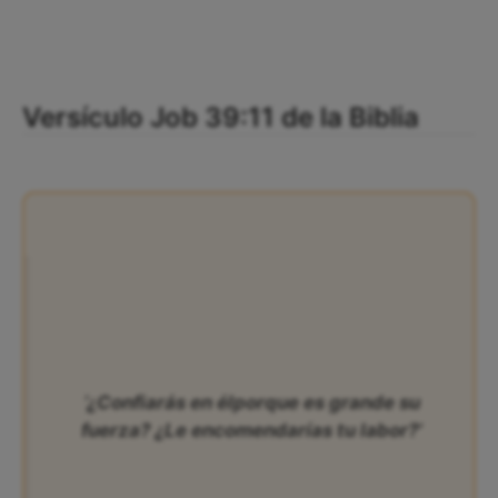
Versículo Job 39:11 de la Biblia
‘¿Confiarás en élporque es grande su
fuerza? ¿Le encomendarías tu labor?’