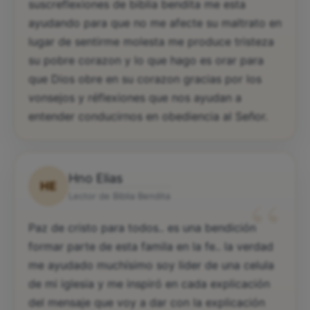
suscreflexiones de biblia bendita me esta
ayudando para que no me afecte su maltrato en
lugar de sentirme molesta me produce tristeza
su pobre corazon y lo que hago es orar para
que Dios obre en su corazon gracias por los
vonsejos y réflexiones que nos ayudan a
entender conducirnos en obediencia al Señor.
Hno Elias
HE
“
Lector de Biblia Bendita
Paz de cristo para todos.. es una bendición
formar parte de esta famila en la fe.. la verdad
me ayudado muchísimo soy lider de una celula
de mi iglesia y me inspiró en cada explicación
del mensaje que voy a dar con la explicación