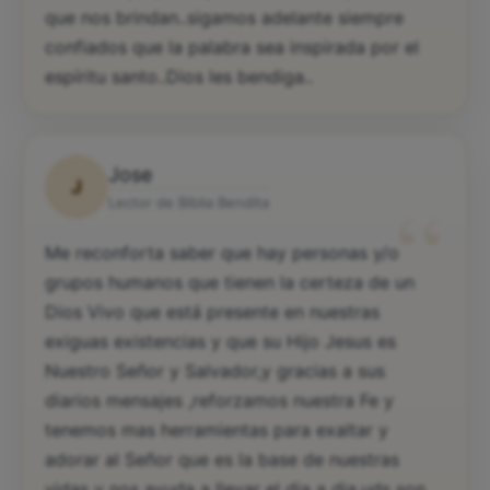
que nos brindan..sigamos adelante siempre
confiados que la palabra sea inspirada por el
espíritu santo..Dios les bendiga..
Jose
J
“
Lector de Biblia Bendita
Me reconforta saber que hay personas y/o
grupos humanos que tienen la certeza de un
Dios Vivo que está presente en nuestras
exiguas existencias y que su Hijo Jesus es
Nuestro Señor y Salvador,y gracias a sus
diarios mensajes ,reforzamos nuestra Fe y
tenemos mas herramientas para exaltar y
adorar al Señor que es la base de nuestras
vidas y nos ayuda a llevar el dia a dia,uds son