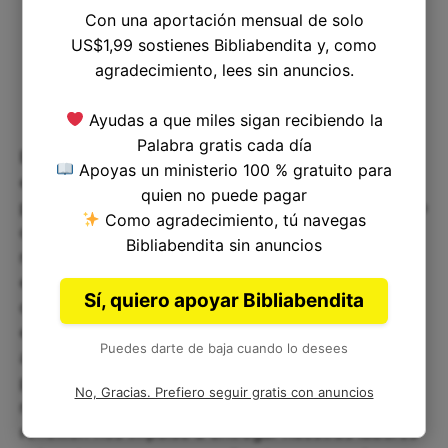
Con una aportación mensual de solo
US$1,99 sostienes Bibliabendita y, como
agradecimiento, lees sin anuncios.
Ayudas a que miles sigan recibiendo la
Palabra gratis cada día
En la danza de la vida, a menudo nos
Apoyas un ministerio 100 % gratuito para
encontramos cargando el peso de nuestras
quien no puede pagar
preocupaciones, buscando controlar cada aspecto
Como agradecimiento, tú navegas
de nuestro destino. Sin embargo, Job 39:11 nos
Bibliabendita sin anuncios
recuerda que el verdadero alivio surge al soltar
esas cargas y confiar en la incomparable fuerza
Sí, quiero apoyar Bibliabendita
de Dios. Al entregarle nuestras inquietudes,
encontramos un refugio de paz que nos permite
Puedes darte de baja cuando lo desees
avanzar con valentía. En el vasto océano de su
poder, nuestras dudas se desvanecen, y una
No, Gracias. Prefiero seguir gratis con anuncios
nueva luz de esperanza nos guía. Que esta
reflexión nos impulse a entregar nuestras labores