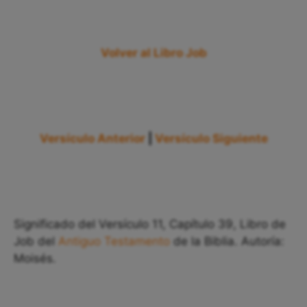
Volver al Libro Job
Versículo Anterior
|
Versículo Siguiente
Significado del Versículo 11, Capítulo 39, Libro de
Job del
Antiguo Testamento
de la Biblia. Autoría:
Moisés.