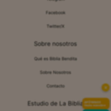
Facebook
Twitter/X
Sobre nosotros
Qué es Biblia Bendita
Sobre Nosotros
Contacto
✕
Estudio de La Biblia
APÓYANOS
Hazte miembro