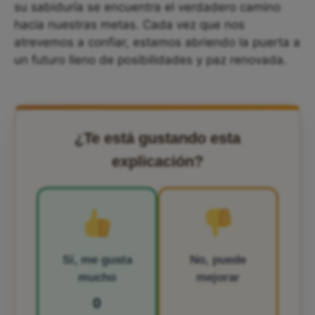
su sabiduría se encuentra el verdadero camino
hacia nuestras metas. Cada vez que nos
atrevemos a confiar, estamos abriendo la puerta a
un futuro lleno de posibilidades y paz renovada.
¿Te está gustando esta
explicación?
Sí, me gusta
No, puede
mucho
mejorar
0