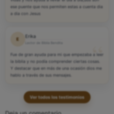
ese puente que nos permiten estas a cuenta dia
a dia con Jesus
Erika
E
“
Lector de Biblia Bendita
Fue de gran ayuda para mi que empezaba a leer
la biblia y no podía comprender ciertas cosas.
Y destacar que en más de una ocasión dios me
hablo a través de sus mensajes.
Ver todos los testimonios
Deja un comentario