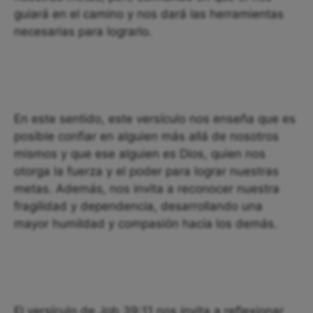
guiará en el camino y nos dará las herramientas
necesarias para lograrlo.
En este sentido, este versículo nos enseña que es
posible confiar en alguien más allá de nosotros
mismos y que ese alguien es Dios, quien nos
otorga la fuerza y el poder para lograr nuestras
metas. Además, nos invita a reconocer nuestra
fragilidad y dependencia, desarrollando una
mayor humildad y compasión hacia los demás.
El versículo de Job 39:11 nos invita a reflexionar