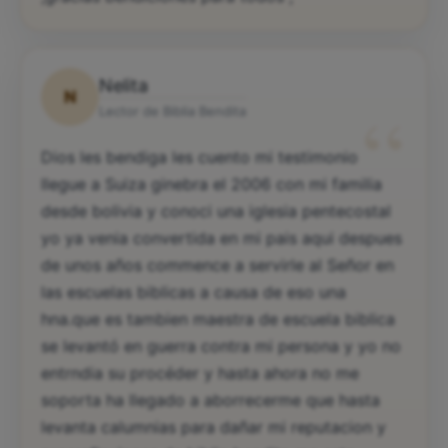
Nelita
N
“
Lector de Biblia Bendita
Dios les bendiga les cuento mi testimonio
llegue a Suiza ginebra el 2006 con mi familia
desde bolivia y conoci una iglesia pentecostal
yo ya venia convertida en mi pais aqui despues
de unos años commence a servirle al Señor en
las escuelas biblicas a causa de eso una
hna.que es tambien maestra de escuela biblica
se levantó en guerra contra mi persona y yo no
entrndia su procéder y hasta ahora no me
soporta ha llegado a aborrecerme que hasta
levanta calumnias para dañar mi reputacion y