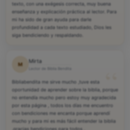
texto, con una exégesis correcta, muy buena
enseñanza y explicación práctica al lector. Para
mi ha sido de gran ayuda para darle
profundidad a cada texto estudiado, Dios les
siga bendiciendo y respaldando.
Mirta
M
“
Lector de Biblia Bendita
Bibliabendita me sirve mucho ,tuve esta
oportunidad de aprender sobre la biblia, porque
no entendía mucho pero estoy muy agradecida
por esta página , todos los días me encuentro
con bendiciones me encanta porque aprendí
mucho y para mi es más fácil entender la biblia
,gracias bendiciones para todos ,