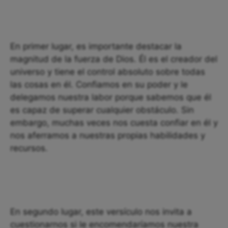
En primer lugar, es importante destacar la
magnitud de la fuerza de Dios. Él es el creador del
universo y tiene el control absoluto sobre todas
las cosas en él. Confiamos en su poder y le
delegamos nuestra labor porque sabemos que él
es capaz de superar cualquier obstáculo. Sin
embargo, muchas veces nos cuesta confiar en él y
nos aferramos a nuestras propias habilidades y
recursos.
En segundo lugar, este versículo nos invita a
cuestionarnos si le encomendaríamos nuestra