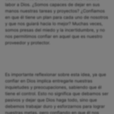
labor a Dios. ¿Somos capaces de dejar en sus
manos nuestras tareas y proyectos? ¿Confiamos
en que él tiene un plan para cada uno de nosotros
y que nos guiará hacia lo mejor? Muchas veces,
somos presas del miedo y la incertidumbre, y no
nos permitimos confiar en aquel que es nuestro
proveedor y protector.
Es importante reflexionar sobre esta idea, ya que
confiar en Dios implica entregarle nuestras
inquietudes y preocupaciones, sabiendo que él
tiene el control. Esto no significa que debamos ser
pasivos y dejar que Dios haga todo, sino que
debemos trabajar duro y esforzarnos para lograr
nuestras metas, pero confiando en que él nos