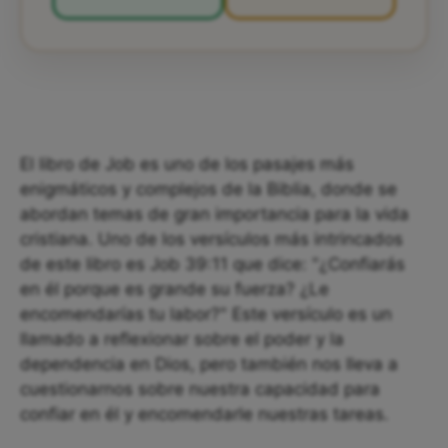
El libro de Job es uno de los pasajes más
enigmáticos y complejos de la Biblia, donde se
abordan temas de gran importancia para la vida
cristiana. Uno de los versículos más intrincados
de este libro es Job 39:11 que dice: "¿Confiarás
en él porque es grande su fuerza? ¿Le
encomendarías tu labor?" Este versículo es un
llamado a reflexionar sobre el poder y la
dependencia en Dios, pero también nos lleva a
cuestionarnos sobre nuestra capacidad para
confiar en él y encomendarle nuestras tareas.