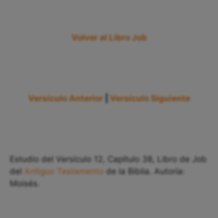
Volver al Libro Job
Versículo Anterior
|
Versículo Siguiente
Estudio del Versículo 12, Capítulo 38, Libro de Job
del
Antiguo Testamento
de la Biblia. Autoría:
Moisés.