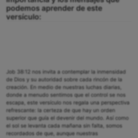
podemos aprender de este
versículo:
Job 38:12 nos invita a contemplar la inmensidad
de Dios y su autoridad sobre cada rincón de la
creación. En medio de nuestras luchas diarias,
donde a menudo sentimos que el control se nos
escapa, este versículo nos regala una perspectiva
refrescante: la certeza de que hay un orden
superior que guía el devenir del mundo. Así como
el sol se levanta cada mañana sin falta, somos
recordados de que, aunque nuestras