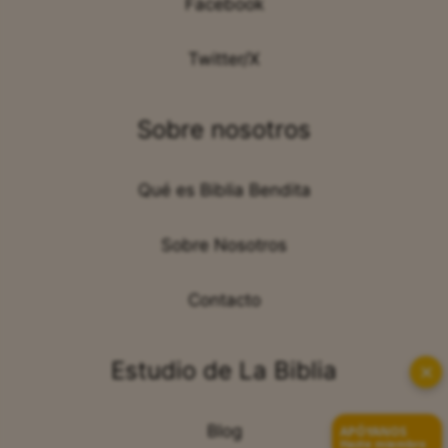
Facebook
Twitter/X
Sobre nosotros
Qué es Biblia Bendita
Sobre Nosotros
Contacto
Estudio de La Biblia
✕
Blog
APÓYANOS
Hazte miembro