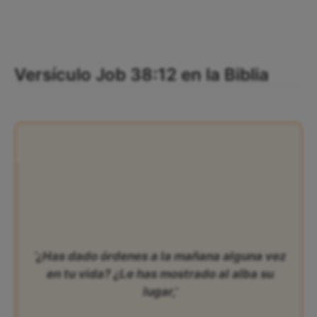
Versículo Job 38:12 en la Biblia
‘¿Has dado órdenes a la mañana alguna vez
en tu vida? ¿Le has mostrado al alba su
lugar,’