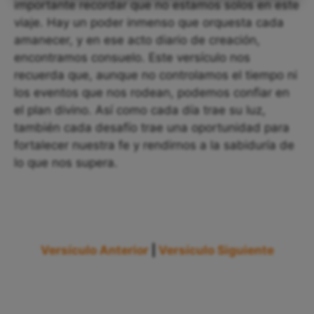
importante recordar que no estamos solos en este
viaje. Hay un poder inmenso que orquesta cada
amanecer, y en ese acto diario de creación,
encontramos consuelo. Este versículo nos
recuerda que, aunque no controlamos el tiempo ni
los eventos que nos rodean, podemos confiar en
el plan divino. Así como cada día trae su luz,
también cada desafío trae una oportunidad para
fortalecer nuestra fe y rendirnos a la sabiduría de
lo que nos supera.
Versículo Anterior
|
Versículo Siguiente