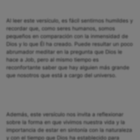
Al leer este versículo, es fácil sentirnos humildes y
recordar que, como seres humanos, somos
pequeños en comparación con la inmensidad de
Dios y lo que Él ha creado. Puede resultar un poco
abrumador meditar en la pregunta que Dios le
hace a Job, pero al mismo tiempo es
reconfortante saber que hay alguien más grande
que nosotros que está a cargo del universo.
Además, este versículo nos invita a reflexionar
sobre la forma en que vivimos nuestra vida y la
importancia de estar en sintonía con la naturaleza
y con el tiempo que Dios ha establecido para