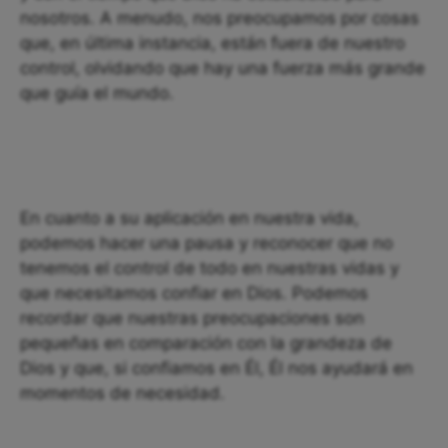
nosotros. A menudo, nos preocupamos por cosas
que, en última instancia, están fuera de nuestro
control, olvidando que hay una fuerza más grande
que guía el mundo.
En cuanto a su aplicación en nuestra vida,
podemos hacer una pausa y reconocer que no
tenemos el control de todo en nuestras vidas y
que necesitamos confiar en Dios. Podemos
recordar que nuestras preocupaciones son
pequeñas en comparación con la grandeza de
Dios y que, si confiamos en Él, Él nos ayudará en
momentos de necesidad.