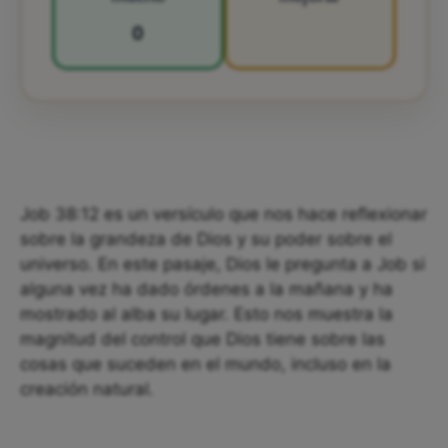
0
Job 38:12 es un versículo que nos hace reflexionar
sobre la grandeza de Dios y su poder sobre el
universo. En este pasaje, Dios le pregunta a Job si
alguna vez ha dado órdenes a la mañana y ha
mostrado al alba su lugar. Esto nos muestra la
magnitud del control que Dios tiene sobre las
cosas que suceden en el mundo, incluso en la
creación natural.