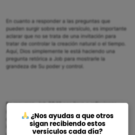
En cuanto a responder a las preguntas que
pueden surgir sobre este versículo, es importante
aclarar que no se trata de una invitación para
tratar de controlar la creación natural o el tiempo.
Aquí, Dios simplemente le está haciendo una
pregunta retórica a Job para mostrarle la
grandeza de Su poder y control.
En resumen, Job 38:12 nos lleva a reflexionar
sobre la grandeza de Dios y la necesidad de
¿Nos ayudas a que otros
confiar en Él en nuestras vidas. También nos
sigan recibiendo estos
invita a estar en sintonía con el mundo natural y a
versículos cada día?
recordar que hay una fuerza más grande y