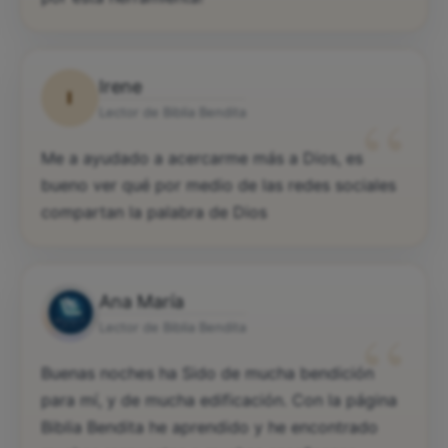
Irene
I
“
Lector de Biblia Bendita
Me a ayudado a acercarme más a Dios, es
bueno ver qué por medio de las redes sociales
compartan la palabra de Dios
Ana María
“
Lector de Biblia Bendita
Buenas noches ha Sido de mucha bendición
para mí, y de mucha edificación. Con la página
Biblia Bendita he aprendido y he encontrado