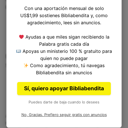
poderosa que controla todo.
Con una aportación mensual de solo
US$1,99 sostienes Bibliabendita y, como
agradecimiento, lees sin anuncios.
Ayudas a que miles sigan recibiendo la
Palabra gratis cada día
Apoyas un ministerio 100 % gratuito para
Un Viaje de Fe: Reflexión Corta
quien no puede pagar
sobre la Grandeza Divina
Como agradecimiento, tú navegas
Bibliabendita sin anuncios
Sí, quiero apoyar Bibliabendita
Puedes darte de baja cuando lo desees
No, Gracias. Prefiero seguir gratis con anuncios
A veces, cuando la vida se siente abrumadora y
nuestras preocupaciones parecen montañas, es