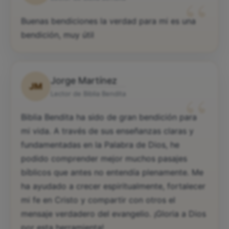
“
Buenas bendiciones la verdad para mi es una
bendición, muy útil
Jorge Martínez
JM
“
Lector de Biblia Bendita
Biblia Bendita ha sido de gran bendición para
mi vida. A través de sus enseñanzas claras y
fundamentadas en la Palabra de Dios, he
podido comprender mejor muchos pasajes
bíblicos que antes no entendía plenamente. Me
ha ayudado a crecer espiritualmente, fortalecer
mi fe en Cristo y compartir con otros el
mensaje verdadero del evangelio. ¡Gloria a Dios
por esta herramienta!