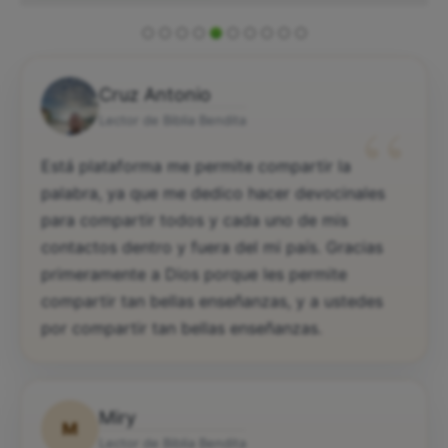
Cruz Antonio
“
Lector de Biblia Bendita
Está plataforma me permite compartir la
palabra, ya que me dedico hacer devocinales
para compartir todos y cada uno de mis
contactos dentro y fuera del mi país. Gracias
primeramente a Dios porque les permite
compartir tan bellas enseñanzas, y a ustedes
por compartir tan bellas enseñanzas.
Miry
M
Lector de Biblia Bendita