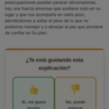
preocupaciones puedan parecer abrumadoras,
hay una fuerza amorosa que sostiene todo en su
lugar y que nos acompaña en cada paso,
alentándonos a soltar el peso de lo que no
podemos manejar y a abrazar la paz que proviene
de confiar en Su plan.
¿Te está gustando esta
explicación?
Sí, me gusta
No, puede
mucho
mejorar