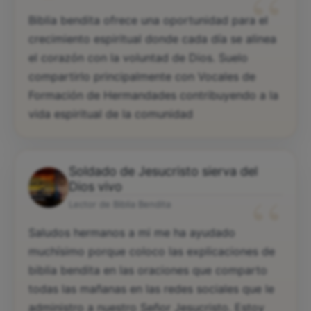
“
Biblia bendita ofrece una oportunidad para el
crecimiento espiritual donde cada día se alinea
el corazón con la voluntad de Dios. Suelo
compartirlo principalmente con Vocales de
Formación de Hermandades contribuyendo a la
vida espiritual de la comunidad
Soldado de Jesucristo sierva del
“
Dios vivo
Lector de Biblia Bendita
Saludos hermanos a mi me ha ayudado
muchísimo porque coloco las explicaciones de
biblia bendita en las oraciones que comparto
todas las mañanas en las redes sociales que le
administro a nuestro Señor Jesucristo. Estoy