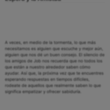
A veces, en medio de la tormenta, lo que más
necesitamos es alguien que escuche y mejor aún,
alguien que nos dé un buen consejo. El silencio de
los amigos de Job nos recuerda que no todos los
que están a nuestro alrededor saben cómo
ayudar. Así que, la próxima vez que te encuentres
esperando respuestas en tiempos difíciles,
rodeate de aquellos que realmente saben lo que
significa empatizar y ofrecer sabiduría.