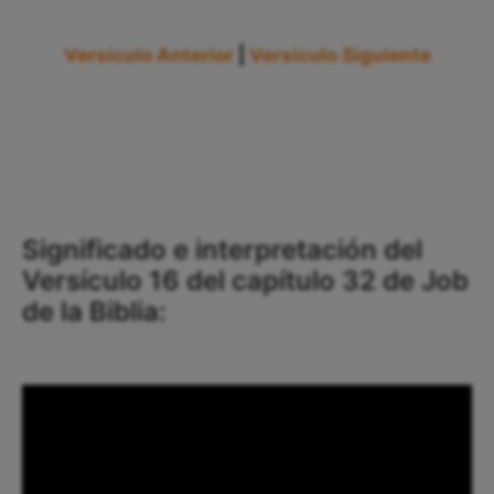
Versículo Anterior
|
Versículo Siguiente
Significado e interpretación del
Versículo 16 del capítulo 32 de Job
de la Biblia: