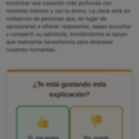
encontrar una conexión más profunda con
nosotros mismos y con lo divino. La clave está en
rodearnos de personas que, en lugar de
apresurarse a ofrecer respuestas, sepan escuchar
y compartir su sabiduría, brindándonos el apoyo
que realmente necesitamos para atravesar
nuestras tormentas.
¿Te está gustando esta
explicación?
Sí, me gusta
No, puede