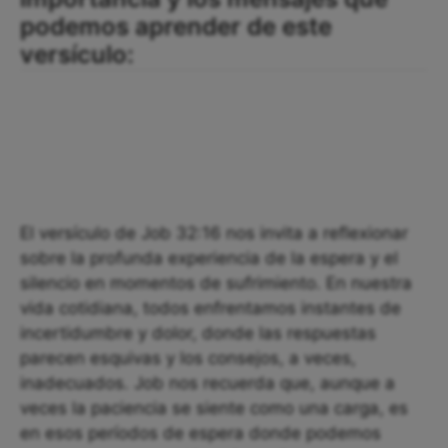
podemos aprender de este
versículo:
El versículo de Job 32:16 nos invita a reflexionar
sobre la profunda experiencia de la espera y el
silencio en momentos de sufrimiento. En nuestra
vida cotidiana, todos enfrentamos instantes de
incertidumbre y dolor, donde las respuestas
parecen esquivas y los consejos, a veces,
inadecuados. Job nos recuerda que, aunque a
veces la paciencia se siente como una carga, es
en esos períodos de espera donde podemos