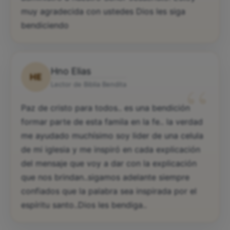
muy agradecida con ustedes Dios les siga
bendiciendo
Hno Elias
HE
“
Lector de Biblia Bendita
Paz de cristo para todos.. es una bendición
formar parte de esta famila en la fe.. la verdad
me ayudado muchísimo soy lider de una celula
de mi iglesia y me inspiró en cada explicación
del mensaje que voy a dar con la explicación
que nos brindan..sigamos adelante siempre
confiados que la palabra sea inspirada por el
espíritu santo..Dios les bendiga..