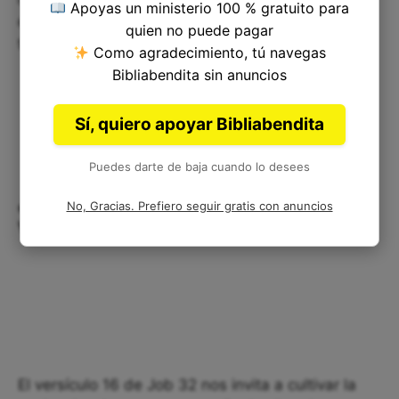
Apoyas un ministerio 100 % gratuito para
emocional importante en momentos de dolor y
quien no puede pagar
tristeza.
Como agradecimiento, tú navegas
Bibliabendita sin anuncios
Sí, quiero apoyar Bibliabendita
Puedes darte de baja cuando lo desees
¿Cómo podemos aplicar este
No, Gracias. Prefiero seguir gratis con anuncios
versículo en nuestra vida?
El versículo 16 de Job 32 nos invita a cultivar la