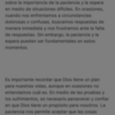
sobre la importancia de la paciencia y la espera
en medio de situaciones difíciles. En ocasiones,
cuando nos enfrentamos a circunstancias
dolorosas o confusas, buscamos respuestas de
manera inmediata y nos frustramos ante la falta
de respuestas. Sin embargo, la paciencia y la
espera pueden ser fundamentales en estos
momentos.
Es importante recordar que Dios tiene un plan
para nuestras vidas, aunque en ocasiones no
entendamos cuál es. En medio de las pruebas y
los sufrimientos, es necesario perseverar y confiar
en que Dios tiene un propósito para nosotros. La
paciencia nos permite aceptar que las cosas