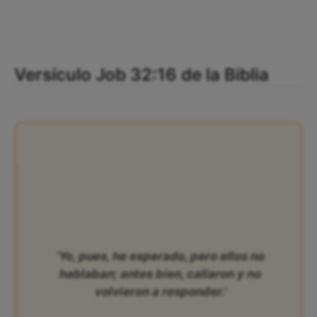
Versículo Job 32:16 de la Biblia
‘Yo, pues, he esperado, pero ellos no
hablaban; antes bien, callaron y no
volvieron a responder.’