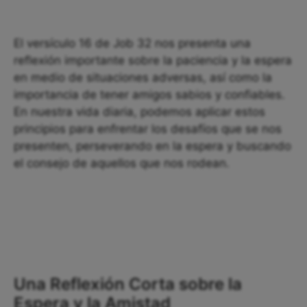
El versículo 16 de Job 32 nos presenta una
reflexión importante sobre la paciencia y la espera
en medio de situaciones adversas, así como la
importancia de tener amigos sabios y confiables.
En nuestra vida diaria, podemos aplicar estos
principios para enfrentar los desafíos que se nos
presenten, perseverando en la espera y buscando
el consejo de aquellos que nos rodean.
Una Reflexión Corta sobre la
Espera y la Amistad