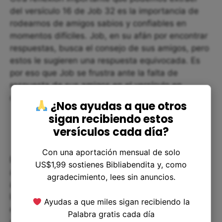
del versículo 16 de Job 32 es la importancia de
rodearnos de amigos sabios y confiables en
momentos difíciles. Job, en su afán por encontrar
respuestas, busca el consejo de sus amigos, pero
estos le sugieren una respuesta equivocada. Es
por eso que Job se frustra ante la falta de
respuesta de sus amigos en el versículo en
cuestión.
¿Nos ayudas a que otros
sigan recibiendo estos
versículos cada día?
Con una aportación mensual de solo
Es importante tener amigos sabios que nos
US$1,99 sostienes Bibliabendita y, como
aconsejen de manera adecuada en momentos de
agradecimiento, lees sin anuncios.
angustia. Estos amigos pueden ayudarnos a ver
las cosas desde una perspectiva diferente y a
Ayudas a que miles sigan recibiendo la
encontrar soluciones que no habíamos
Palabra gratis cada día
considerado. Además, pueden ser un apoyo