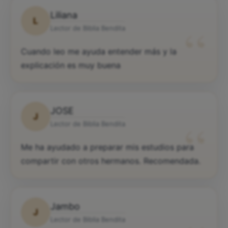
Liliana
L
“
Lector de Biblia Bendita
Cuando leo me ayuda entender más y la
explicación es muy buena
JOSE
J
“
Lector de Biblia Bendita
Me ha ayudado a preparar mis estudios para
compartir con otros hermanos. Recomendada.
Jambo
J
Lector de Biblia Bendita