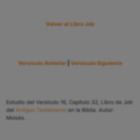
Volver al Libro Job
Versículo Anterior
|
Versículo Siguiente
Estudio del Versículo 16, Capítulo 32, Libro de Job
del
Antiguo Testamento
en la Biblia. Autor:
Moisés.