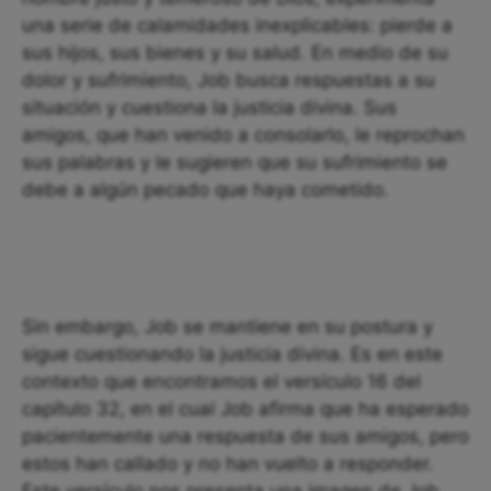
una serie de calamidades inexplicables: pierde a
sus hijos, sus bienes y su salud. En medio de su
dolor y sufrimiento, Job busca respuestas a su
situación y cuestiona la justicia divina. Sus
amigos, que han venido a consolarlo, le reprochan
sus palabras y le sugieren que su sufrimiento se
debe a algún pecado que haya cometido.
Sin embargo, Job se mantiene en su postura y
sigue cuestionando la justicia divina. Es en este
contexto que encontramos el versículo 16 del
capítulo 32, en el cual Job afirma que ha esperado
pacientemente una respuesta de sus amigos, pero
estos han callado y no han vuelto a responder.