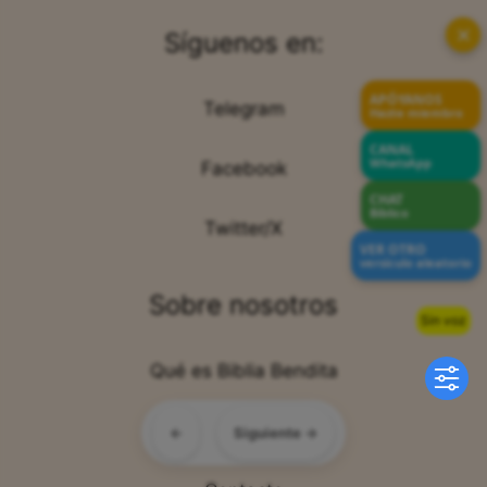
✕
Síguenos en:
APÓYANOS
Telegram
Hazte miembro
CANAL
WhatsApp
Facebook
CHAT
Bíblico
Twitter/X
VER OTRO
versículo aleatorio
Sobre nosotros
Sin voz
Qué es Biblia Bendita
Sobre Nosotros
←
Siguiente →