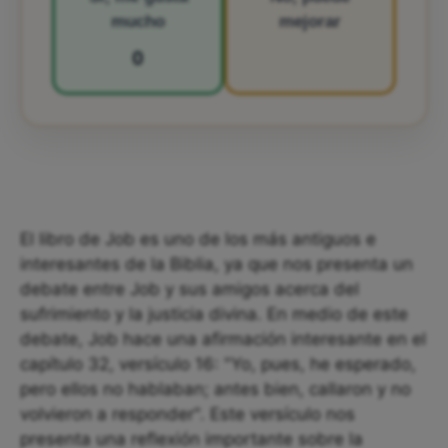
mucho
mejorar
0
El libro de Job es uno de los más antiguos e
interesantes de la Biblia, ya que nos presenta un
debate entre Job y sus amigos acerca del
sufrimiento y la justicia divina. En medio de este
debate, Job hace una afirmación interesante en el
capítulo 32, versículo 16: "Yo, pues, he esperado,
pero ellos no hablaban; antes bien, callaron y no
volvieron a responder". Este versículo nos
presenta una reflexión importante sobre la