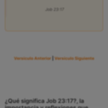
Job 23:17
Versículo Anterior
|
Versículo Siguiente
¿Qué significa Job 23:17?, la
importancia y reflexiones que