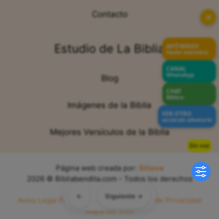
Contacto
✕
Estudio de La Biblia
APÓYANOS
Hazte miembro
CANAL
WhatsApp
Blog
CHAT
Bíblico
Imágenes de la Biblia
VER OTRO
versículo aleatorio
Mejores Versículos de la Biblia
Sin voz
Página web creada por:
Sitiova
2026 © Bibliabendita.com - Todos los derechos
reservados
←
Siguiente →
Aviso Legal
Política de Cookies
Política de Privacidad
Mapa del Sitio