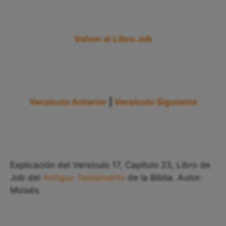
Volver al Libro Job
Versículo Anterior
|
Versículo Siguiente
Explicación del Versículo 17, Capítulo 23, Libro de
Job del
Antiguo Testamento
de la Biblia. Autor:
Moisés.