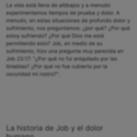
La vida está llena de altibajos y a menudo
experimentamos tiempos de prueba y dolor. A
menudo, en estas situaciones de profundo dolor y
sufrimiento, nos preguntamos: ¿por qué? ¿Por qué
estoy sufriendo? ¿Por qué Dios me está
permitiendo esto? Job, en medio de su
sufrimiento, hizo una pregunta muy parecida en
Job 23:17: "¿Por qué no fui aniquilado por las
tinieblas? ¿Por qué no fue cubierto por la
oscuridad mi rostro?".
La historia de Job y el dolor
humano