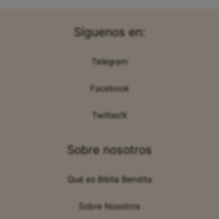
Síguenos en:
Telegram
Facebook
Twitter/X
Sobre nosotros
Qué es Biblia Bendita
Sobre Nosotros