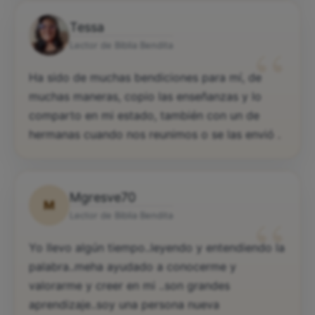
Tessa
“
Lector de Biblia Bendita
Ha sido de muchas bendiciones para mí, de
muchas maneras, copio las enseñanzas y lo
comparto en mi estado, también con un de
hermanas cuando nos reunimos o se las envió .
Mgresve70
M
“
Lector de Biblia Bendita
Yo llevo algún tiempo..leyendo y entendiendo la
palabra..meha ayudado a conocerme y
valorarme y creer en mi ..son grandes
aprendizaje..soy una persona nueva