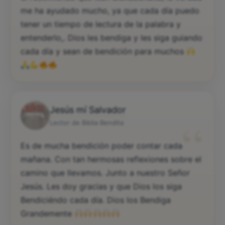
me ha ayudado mucho, ya que cada día puedo
tener un tiempo de lectura de la palabra y
entenderlo,. Dios les bendiga y les siga guiando
cada día y sean de bendición para muchos
Jesús mí Salvador
“
Lector de Biblia Bendita
Es de mucha bendición poder contar cada
mañana. Con tan hermosas reflexiones sobre el
camino que llevamos. Junto a nuestro Señor
Jesús. Les doy gracias y que Dios los siga
Bendiciéndo cada día. Dios los Bendiga
Grandemente