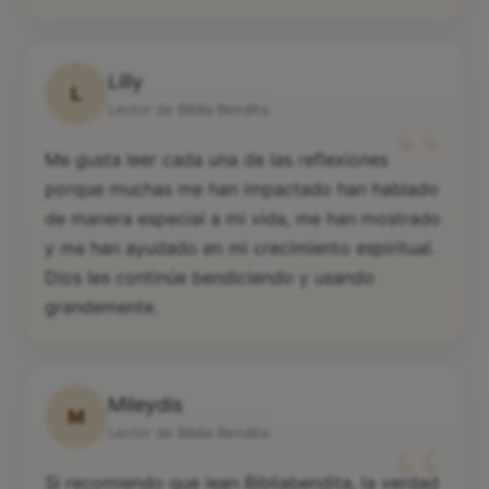
Lilly
L
“
Lector de Biblia Bendita
Me gusta leer cada una de las reflexiones
porque muchas me han impactado han hablado
de manera especial a mi vida, me han mostrado
y me han ayudado en mi crecimiento espiritual.
Dios les continúe bendiciendo y usando
grandemente.
Mileydis
M
“
Lector de Biblia Bendita
Si recomiendo que lean Bibliabendita, la verdad