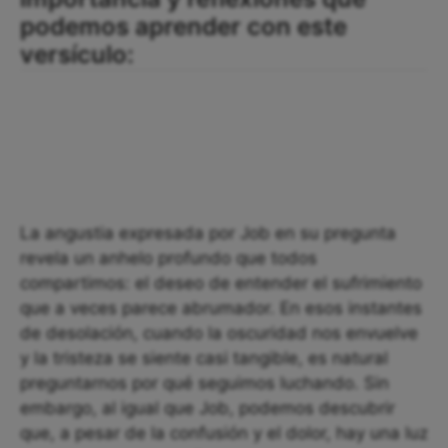
podemos aprender con este
versículo:
La angustia expresada por Job en su pregunta
revela un anhelo profundo que todos
compartimos: el deseo de entender el sufrimiento
que a veces parece abrumador. En esos instantes
de desolación, cuando la oscuridad nos envuelve
y la tristeza se siente casi tangible, es natural
preguntarnos por qué seguimos luchando. Sin
embargo, al igual que Job, podemos descubrir
que, a pesar de la confusión y el dolor, hay una luz