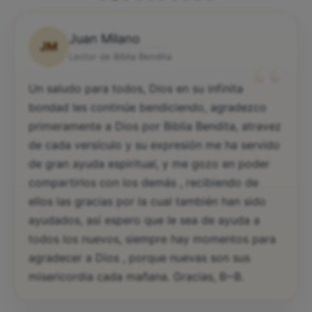
Juan Milano
JM
“
Lector de Biblia Bendita
Un saludo para todos, Dios en su infinita
bondad les continúe bendiciendo, agradezco
primeramente a Dios por Biblia Bendita, atravez
de cada versículo y su expresión me ha servido
de gran ayuda espiritual, y me gozo en poder
compartirlos con los demás , recibiendo de
ellos las gracias por la cual también han sido
ayudados, así espero que le sea de ayuda a
todos los nuevos, siempre hay momentos para
agradecer a Dios , porque nuevas son sus
misericordia cada mañana. Gracias, B~B.