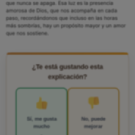
que nunca se apaga. Esa luz es la presencia
amorosa de Dios, que nos acompaña en cada
paso, recordándonos que incluso en las horas
más sombrías, hay un propósito mayor y un amor
que nos sostiene.
¿Te está gustando esta
explicación?
Sí, me gusta
No, puede
mucho
mejorar