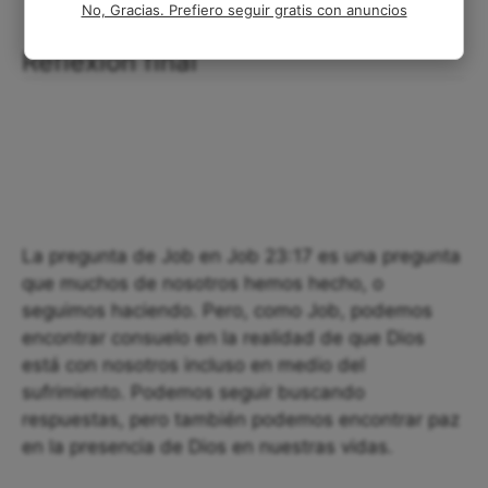
No, Gracias. Prefiero seguir gratis con anuncios
Reflexión final
La pregunta de Job en Job 23:17 es una pregunta
que muchos de nosotros hemos hecho, o
seguimos haciendo. Pero, como Job, podemos
encontrar consuelo en la realidad de que Dios
está con nosotros incluso en medio del
sufrimiento. Podemos seguir buscando
respuestas, pero también podemos encontrar paz
en la presencia de Dios en nuestras vidas.