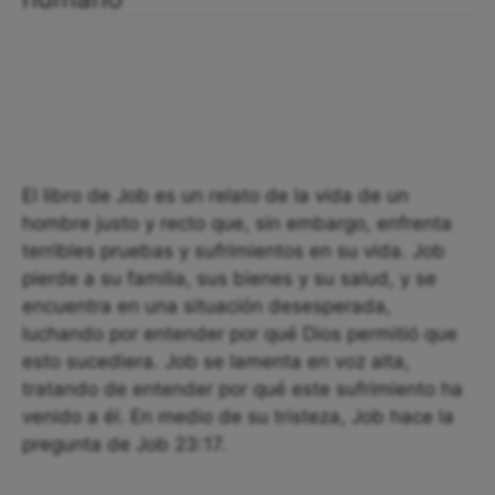
El libro de Job es un relato de la vida de un
hombre justo y recto que, sin embargo, enfrenta
terribles pruebas y sufrimientos en su vida. Job
pierde a su familia, sus bienes y su salud, y se
encuentra en una situación desesperada,
luchando por entender por qué Dios permitió que
esto sucediera. Job se lamenta en voz alta,
tratando de entender por qué este sufrimiento ha
venido a él. En medio de su tristeza, Job hace la
pregunta de Job 23:17.