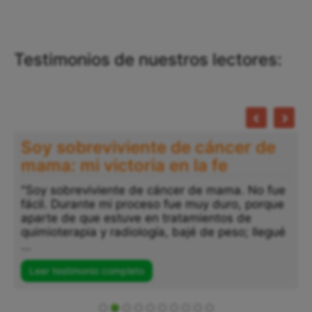
Testimonios de nuestros lectores:
Soy sobreviviente de cáncer de
mama: mi victoria en la fe
"Soy sobreviviente de cáncer de mama. No fue
fácil. Durante mi proceso fue muy duro, porque
"
aparte de que estuve en tratamientos de
a
quimioterapia y radiología, bajé de peso; llegué
p
...
s
..
Leer testimonio completo