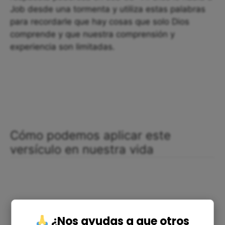
Job desde una tormenta y utiliza estas palabras
para recordarle que hay cosas que solo Dios
comprende y que nuestra comprensión y
experiencia son limitadas.
Cómo podemos aplicar este
versículo en nuestra vida
¿Nos ayudas a que otros