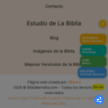
Contacto
Estudio de La Biblia
✕
Blog
APÓYANOS
Hazte miembro
CANAL
Imágenes de la Biblia
WhatsApp
CHAT
Bíblico
Mejores Versículos de la Biblia
VER OTRO
versículo aleatorio
Página web creada por:
Sitiova
Sin voz
2026 © Bibliabendita.com - Todos los derechos
reservados
Aviso Legal
Política de Cookies
Política de Privacidad
Mapa del Sitio