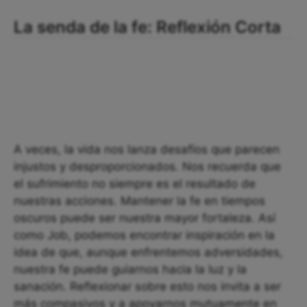
La senda de la fe: Reflexión Corta
A veces, la vida nos lanza desafíos que parecen
injustos y desproporcionados. Nos recuerda que
el sufrimiento no siempre es el resultado de
nuestras acciones. Mantener la fe en tiempos
oscuros puede ser nuestra mayor fortaleza. Así
como Job, podemos encontrar inspiración en la
idea de que, aunque enfrentemos adversidades,
nuestra fe puede guiarnos hacia la luz y la
sanación. Reflexionar sobre esto nos invita a ser
más compasivos y a apoyarnos mutuamente en