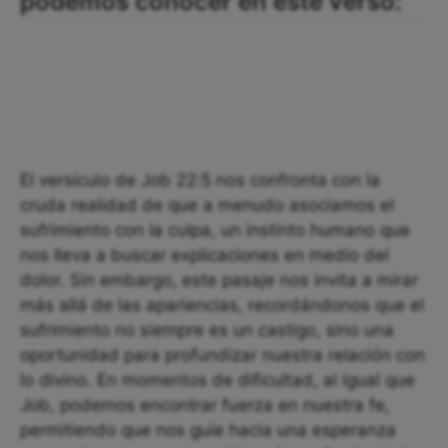
podemos conocer en este verso:
El versículo de Job 22:5 nos confronta con la
cruda realidad de que a menudo asociamos el
sufrimiento con la culpa, un instinto humano que
nos lleva a buscar explicaciones en medio del
dolor. Sin embargo, este pasaje nos invita a mirar
más allá de las apariencias, recordándonos que el
sufrimiento no siempre es un castigo, sino una
oportunidad para profundizar nuestra relación con
lo divino. En momentos de dificultad, al igual que
Job, podemos encontrar fuerza en nuestra fe,
permitiendo que nos guíe hacia una esperanza