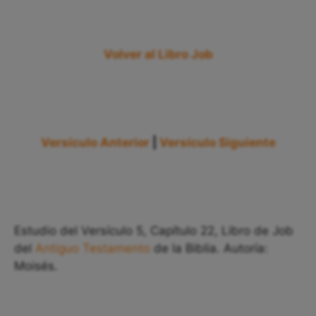
Volver al Libro Job
Versículo Anterior
|
Versículo Siguiente
Estudio del Versículo 5, Capítulo 22, Libro de Job
del
Antiguo Testamento
de la Biblia. Autoría:
Moisés.