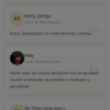
Katty Zúniga
KZ
“
Lector de Biblia Bendita
Estoy empezando en este hermoso caminar
Maly
“
Lector de Biblia Bendita
Hacer sido de mucha bendición me ha ayudado
mucho a entender su palabra a meditarlo y
escudriñar
Sin Dios nada soy