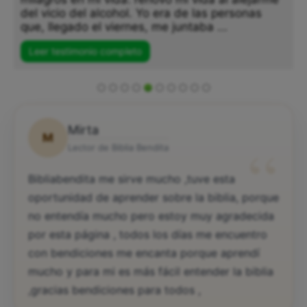
del vicio del alcohol. Yo era de las personas
que, llegado el viernes, me juntaba ...
Leer testimonio completo
Mirta
M
“
Lector de Biblia Bendita
Bibliabendita me sirve mucho ,tuve esta
oportunidad de aprender sobre la biblia, porque
no entendía mucho pero estoy muy agradecida
por esta página , todos los días me encuentro
con bendiciones me encanta porque aprendí
mucho y para mi es más fácil entender la biblia
,gracias bendiciones para todos ,