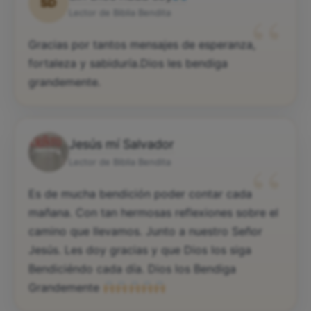
SD
“
Lector de Biblia Bendita
Gracias por tantos mensajes de esperanza,
fortaleza y sabiduría.Dios les bendiga
grandemente.
Jesús mí Salvador
“
Lector de Biblia Bendita
Es de mucha bendición poder contar cada
mañana. Con tan hermosas reflexiones sobre el
camino que llevamos. Junto a nuestro Señor
Jesús. Les doy gracias y que Dios los siga
Bendiciéndo cada día. Dios los Bendiga
Grandemente