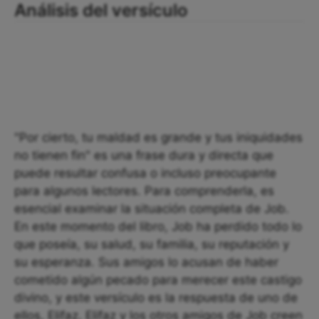
Análisis del versículo
"Por cierto, tu maldad es grande y tus iniquidades
no tienen fin" es una frase dura y directa que
puede resultar confusa o incluso preocupante
para algunos lectores. Para comprenderla, es
esencial examinar la situación completa de Job.
En este momento del libro, Job ha perdido todo lo
que poseía, su salud, su familia, su reputación y
su esperanza. Sus amigos lo acusan de haber
cometido algún pecado para merecer este castigo
divino, y este versículo es la respuesta de uno de
ellos, Elifaz. Elifaz y los otros amigos de Job creen