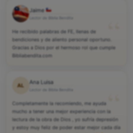
Jaime
“
Lector de Biblia Bendita
He recibido palabras de FE, llenas de
bendiciones y de aliento personal oportuno.
Gracias a Dios por el hermoso rol que cumple
Bibliabendita.com
Ana Luisa
AL
“
Lector de Biblia Bendita
Completamente la recomiendo, me ayuda
mucho a tener una mejor experiencia con la
lectura de la obra de Dios , yo sufría depresión
y estoy muy feliz de poder estar mejor cada día