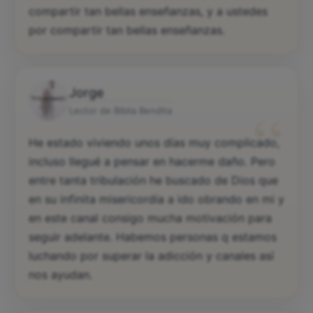
compartir tan bellas enseñanzas, y a ustedes
por compartir tan bellas enseñanzas.
Jorge
“
Lector de Biblia Bendita
He estado viviendo unos días muy complicado,
incluso llegué a pensar en hacerme daño. Pero
entre tanta tribulación he buscado de Dios que
en su infinita misericordia a ido obrando en mi y
en este canal consigo mucha motivación para
seguir adelante. Habemos personas q estamos
luchando por superar la adicción y canales así
nos ayudan.