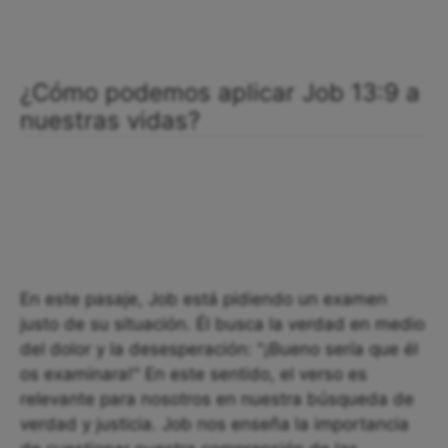
¿Cómo podemos aplicar Job 13:9 a
nuestras vidas?
En este pasaje, Job está pidiendo un examen
justo de su situación. Él busca la verdad en medio
del dolor y la desesperación: "¡Bueno sería que él
os examinara!" En este sentido, el verso es
relevante para nosotros en nuestra búsqueda de
verdad y justicia. Job nos enseña la importancia