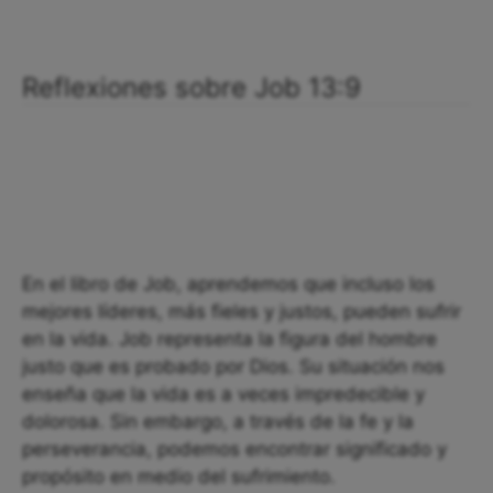
Reflexiones sobre Job 13:9
En el libro de Job, aprendemos que incluso los
mejores líderes, más fieles y justos, pueden sufrir
en la vida. Job representa la figura del hombre
justo que es probado por Dios. Su situación nos
enseña que la vida es a veces impredecible y
dolorosa. Sin embargo, a través de la fe y la
perseverancia, podemos encontrar significado y
propósito en medio del sufrimiento.