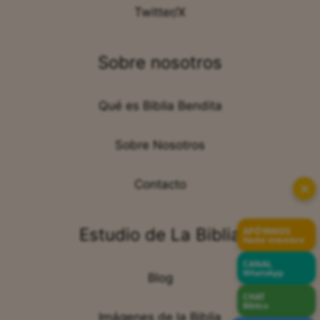
Twitter/X
Sobre nosotros
Qué es Biblia Bendita
Sobre Nosotros
Contacto
✕
Estudio de La Biblia
APÓYANOS
Hazte miembro
CANAL
WhatsApp
Blog
CHAT
Bíblico
Imágenes de la Biblia