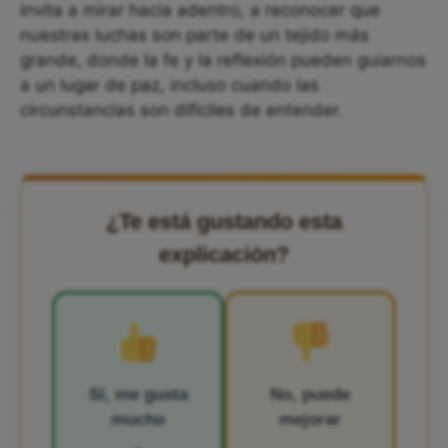
invita a mirar hacia adentro, a reconocer que
nuestras luchas son parte de un tejido más
grande, donde la fe y la reflexión pueden guiarnos
a un lugar de paz, incluso cuando las
circunstancias son difíciles de entender.
¿Te está gustando esta
explicación?
Sí, me gusta
No, puede
mucho
mejorar