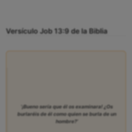
Versículo Job 13:9 de la Biblia
‘¡Bueno sería que él os examinara! ¿Os
burlaréis de él como quien se burla de un
hombre?’