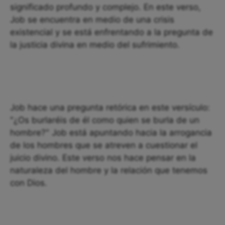
significado profundo y complejo. En este verso,
Job se encuentra en medio de una crisis
existencial y se está enfrentando a la pregunta de
la justicia divina en medio del sufrimiento.
Job hace una pregunta retórica en este versículo:
"¿Os burlaréis de él como quien se burla de un
hombre?" Job está apuntando hacia la arrogancia
de los hombres que se atreven a cuestionar el
juicio divino. Este verso nos hace pensar en la
naturaleza del hombre y la relación que tenemos
con Dios.