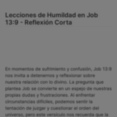
Lecciones de Humildad en Job
13:9 - Reflexión Corta
En momentos de sufrimiento y confusión, Job 13:9
nos invita a detenernos y reflexionar sobre
nuestra relación con lo divino. La pregunta que
plantea Job se convierte en un espejo de nuestras
propias dudas y frustraciones. Al enfrentar
circunstancias difíciles, podemos sentir la
tentación de juzgar y cuestionar el orden del
universo, pero este versículo nos recuerda que la