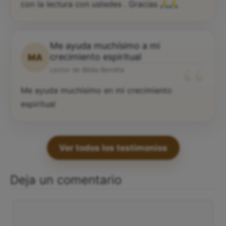
con la lectura con ustedes . Gracias
Me ayuda muchísimo a mi
“
crecimiento espiritual
MA
Lector de Biblia Bendita
Me ayuda muchísimo en mi crecimiento
espiritual
Ver todos los testimonios
Deja un comentario
Comentario