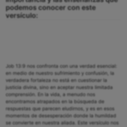
podemos conocer con este
versículo:
Job 13:9 nos confronta con una verdad esencial:
en medio de nuestro sufrimiento y confusión, la
verdadera fortaleza no está en cuestionar la
justicia divina, sino en aceptar nuestra limitada
comprensión. En la vida, a menudo nos
encontramos atrapados en la búsqueda de
respuestas que parecen eludirnos, y es en esos
momentos de desesperación donde la humildad
se convierte en nuestra aliada. Este versículo nos