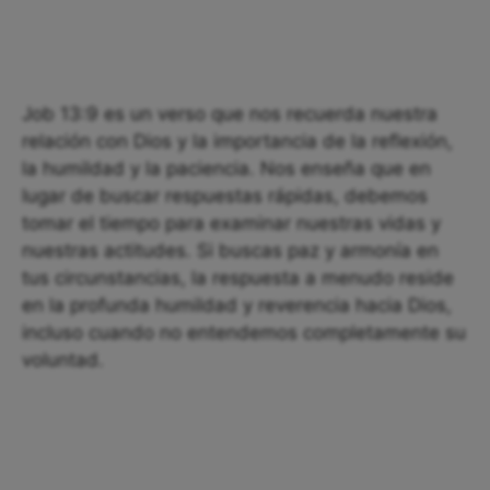
Job 13:9 es un verso que nos recuerda nuestra
relación con Dios y la importancia de la reflexión,
la humildad y la paciencia. Nos enseña que en
lugar de buscar respuestas rápidas, debemos
tomar el tiempo para examinar nuestras vidas y
nuestras actitudes. Si buscas paz y armonía en
tus circunstancias, la respuesta a menudo reside
en la profunda humildad y reverencia hacia Dios,
incluso cuando no entendemos completamente su
voluntad.