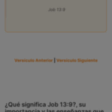
Job 13:9
Versículo Anterior
|
Versículo Siguiente
¿Qué significa Job 13:9?, su
importancia y las enseñanzas que