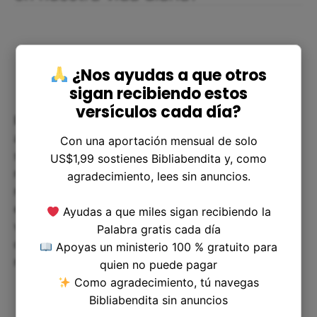
¿Nos ayudas a que otros
sigan recibiendo estos
versículos cada día?
Este verso es una llamada a la reflexión y la
autocrítica. Cuando nos enfrentamos a
Con una aportación mensual de solo
situaciones difíciles, a menudo sentimos que
US$1,99 sostienes Bibliabendita y, como
nuestro sufrimiento es injusto. Este verso nos
agradecimiento, lees sin anuncios.
recuerda que, como humanos, nunca podemos
entender completamente la complejidad de la
Ayudas a que miles sigan recibiendo la
vida. En lugar de buscar respuestas fácilmente,
Palabra gratis cada día
debemos tomar el tiempo para reflexionar sobre
Apoyas un ministerio 100 % gratuito para
nuestras vidas y los desafíos que enfrentamos.
quien no puede pagar
Como agradecimiento, tú navegas
Bibliabendita sin anuncios